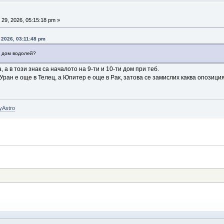
29, 2026, 05:15:18 pm »
 2026, 03:11:48 pm
и дом водолей?
 а в този знак са началото на 9-ти и 10-ти дом при теб.
 Уран е още в Телец, а Юпитер е още в Рак, затова се замислих каква опозиц
yAstro