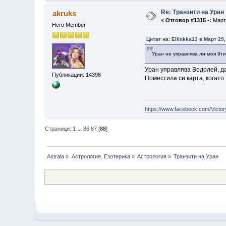
Re: Транзити на Уран
akruks
«
Отговор #1315 -:
Март 
Hero Member
Цитат на: Ellinkka13 в Март 29,
Уран не управлява ли моя 9т
Уран управлява Водолей, да,
Публикации: 14398
Поместила си карта, когато
https://www.facebook.com/Victor
Страници:
1
...
86
87
[
88
]
Astrala
»
Астрология. Езотерика
»
Астрология
»
Транзити на Уран 