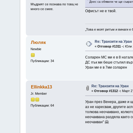
Днес са обявили че ще съкрат
Мъдрият се познава по това,че
много се смее.
Офисът не е твой.
„Това е моят ритъм и винаги е 
Re: Транзити на Уран
Люляк
«
Отговор #1311 -:
Юли 2
Newbie
Соларен MC ми е в 8 натале
Публикации: 34
ДС пък ми беше стъпил върх
Уран ми е в 7ми соларен
Re: Транзити на Уран
Ellinkka13
«
Отговор #1312 -:
Март 27
Jr. Member
Уран през Венера, даже и щ
Публикации: 64
аз не харесвам, другите ас
толкова неочаквано, колкот
неочаквана раздяла както с
неочакван" 🤗