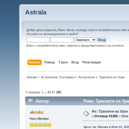
Astrala
Добре дошъл/дошла,
Гост
. Моля,
въведи своето потребителско име
Изгубил си
активационния е-мейл
?
Влез с потребителско име, парола и продължителност на сесията
Начало
Помощ
Търси
Вход
Регистрация
Astrala
»
Астрология. Езотерика
»
Астрология
»
Транзити на Уран 
Страници:
1
...
86
87
[
88
]
Автор
Тема: Транзити на Ур
Re: Транзити на Уран
akruks
«
Отговор #1305 -:
Юли 1
Hero Member
Цитат на: Магика в Юли 10, 202