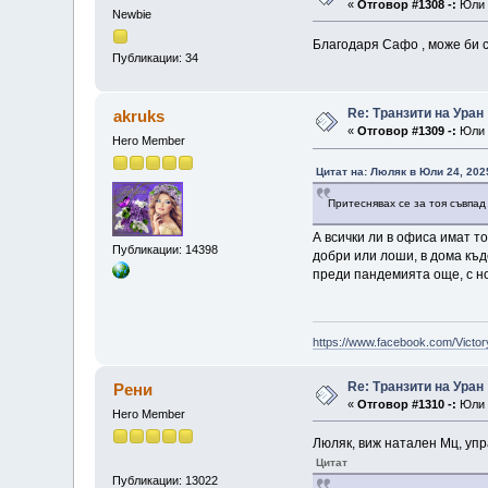
«
Отговор #1308 -:
Юли 2
Newbie
Благодаря Сафо , може би си
Публикации: 34
Re: Транзити на Уран
akruks
«
Отговор #1309 -:
Юли 2
Hero Member
Цитат на: Люляк в Юли 24, 202
Притеснявах се за тоя съвпад 
А всички ли в офиса имат т
Публикации: 14398
добри или лоши, в дома къд
преди пандемията още, с но
https://www.facebook.com/Victor
Re: Транзити на Уран
Рени
«
Отговор #1310 -:
Юли 2
Hero Member
Люляк, виж натален Мц, упра
Цитат
Публикации: 13022