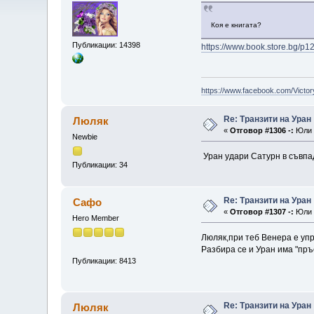
Коя е книгата?
Публикации: 14398
https://www.book.store.bg/p12
https://www.facebook.com/Victor
Re: Транзити на Уран
Люляк
«
Отговор #1306 -:
Юли 2
Newbie
Уран удари Сатурн в съвпад
Публикации: 34
Re: Транзити на Уран
Сафо
«
Отговор #1307 -:
Юли 2
Hero Member
Люляк,при теб Венера е упр
Разбира се и Уран има "пръ
Публикации: 8413
Re: Транзити на Уран
Люляк