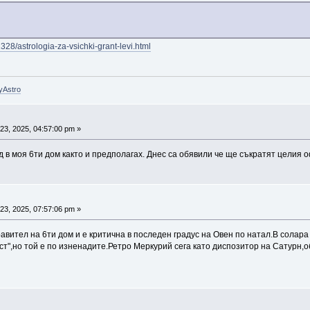
328/astrologia-za-vsichki-grant-levi.html
yAstro
3, 2025, 04:57:00 pm »
 в моя 6ти дом както и предполагах. Днес са обявили че ще съкратят целия оф
3, 2025, 07:57:06 pm »
авител на 6ти дом и е критична в последен градус на Овен по натал.В солара 
ст",но той е по изненадите.Ретро Меркурий сега като диспозитор на Сатурн,о