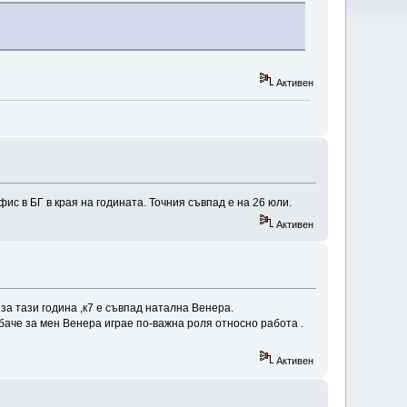
Активен
ис в БГ в края на годината. Точния съвпад е на 26 юли.
Активен
за тази година ,к7 е съвпад натална Венера.
баче за мен Венера играе по-важна роля относно работа .
Активен