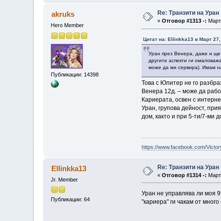
Re: Транзити на Уран
akruks
«
Отговор #1313 -:
Март 
Hero Member
Цитат на: Ellinkka13 в Март 27
Уран през Венера, даже и ще 
другите аспекти ги омаловажа
може да ми сервира). Имам на
Публикации: 14398
Това с Юпитер не го разбрах
Венера 12д. – може да раб
Кариерата, освен с интерне
Уран, групова дейност, при
дом, както и при 5-ти/7-ми 
https://www.facebook.com/Victor
Re: Транзити на Уран
Ellinkka13
«
Отговор #1314 -:
Март 
Jr. Member
Уран не управлява ли моя 
Публикации: 64
"кариера" ги чакам от мног