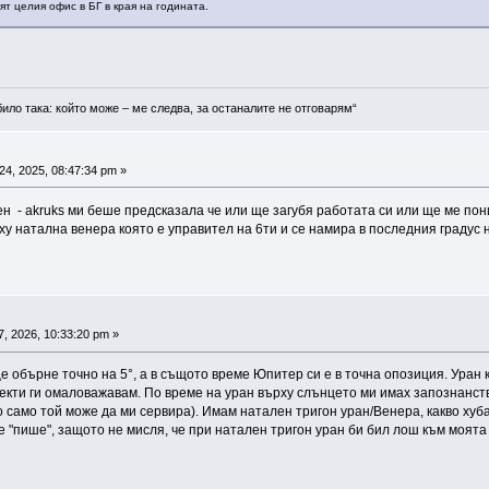
ят целия офис в БГ в края на годината.
било така: който може – ме следва, за останалите не отговарям“
4, 2025, 08:47:34 pm »
н - akruks ми беше предсказала че или ще загубя работата си или ще ме пони
у натална венера която е управител на 6ти и се намира в последния градус 
, 2026, 10:33:20 pm »
е обърне точно на 5°, а в същото време Юпитер си е в точна опозиция. Уран 
пекти ги омаловажавам. По време на уран върху слънцето ми имах запознанство
о само той може да ми сервира). Имам натален тригон уран/Венера, какво хуб
е "пише", защото не мисля, че при натален тригон уран би бил лош към моята