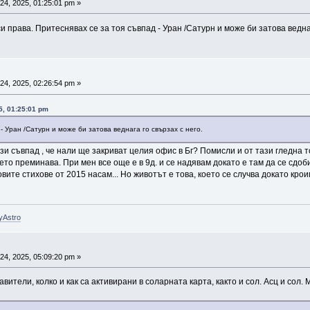
4, 2025, 01:25:01 pm »
 права. Притеснявах се за тоя съвпад - Уран /Сатурн и може би затова веднаг
4, 2025, 02:26:54 pm »
5, 01:25:01 pm
- Уран /Сатурн и може би затова веднага го свързах с него.
ози съвпад , че нали ще закриват целия офис в Бг? Помисли и от тази гледна 
ето преминава. При мен все още е в 9д. и се надявам докато е там да се сдоб
вите стихове от 2015 насам... Но животът е това, което се случва докато кр
yAstro
4, 2025, 05:09:20 pm »
вители, колко и как са активирани в соларната карта, както и сол. Асц и сол.