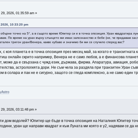
29, 2026, 01:35:59 am »
, 2026, 10:33:20 pm
обърне точно на 5°, а в същото време Юпитер си е в точна опозиция. Уран квадратира лун
вам. По време на уран върху слънцето ми имах запознанство и бебе (не, че придавам засл
тален тригон уран/Венера, какво хубаво и значимо би ми се случило според вас?
, с коя планета е в точна опозиция през месец май, за когато е транзитната 
отиш онлайн скрито например, Венера не е само любов, а е финансова планет
т, може да е свързана с чужд език, държава, фирма. Апаратура, авиация, робо
ятелства, астрологията дори. Не съм чела за раздяла при транзитен Уран съв
дом в солара и пак не е сигурно, защото се гледа комплексно, а не само един т
yAstro
29, 2026, 03:11:48 pm »
9ти дом водолей? Юпитер ще бъде в точна опозиция на Наталния Юпитер точн
о години, уран ще направи квадрат и към Луната ми която е у2, надявам се да