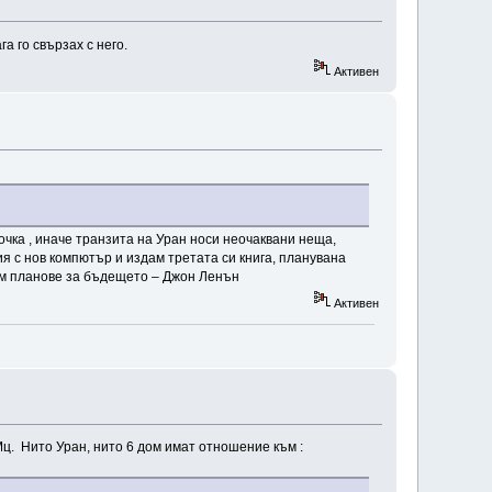
а го свързах с него.
Активен
точка , иначе транзита на Уран носи неочаквани неща,
ия с нов компютър и издам третата си книга, планувана
оим планове за бъдещето – Джон Ленън
Активен
 Мц. Нито Уран, нито 6 дом имат отношение към :