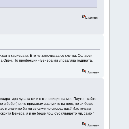
Активен
жат в кариерата. Ето че започва да се случва. Соларен
на Овен. По профекции - Венера ми управлява годината.
Активен
квадратира луната ми и е в опозиция на моя Плутон, който
 и бебе (не, че придавам заслугите на него, но си беше
аво и значимо би ми се случило според вас? Изключвам
 скрита Венера, а и не беше лош със слънцето ми, само "
Активен