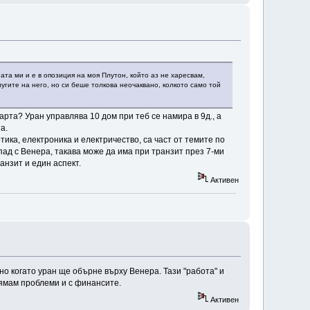
ата ми и е в опозиция на моя Плутон, който аз не харесвам,
угите на него, но си беше толкова неочаквано, колкото само той
карта? Уран управлява 10 дом при теб се намира в 9д., а
а.
тика, електроника и електричество, са част от темите по
пад с Венера, такава може да има при транзит през 7-ми
ранзит и един аспект.
Активен
о когато уран ще обърне върху Венера. Тази "работа" и
 нямам проблеми и с финансите.
Активен