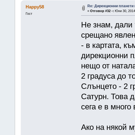
Re: Дирекционни планети 
Happy58
«
Отговор #32 -:
Юни 30, 2014
Гост
Не знам, дали 
срещано явлен
- в картата, к
дирекционни пл
нещо от натала
2 градуса до т
Слънцето - 2 г
Сатурн. Това д
сега е в много
Ако на някой м