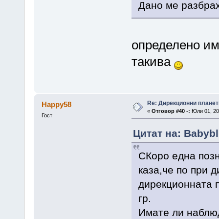
Дано ме разбрах
определено им
такива
Re: Дирекционни планет
Happy58
«
Отговор #40 -:
Юли 01, 20
Гост
Цитат на: Babybl
СКоро една позн
каза,че по при 
дирекционната п
гр.
Имате ли наблюд