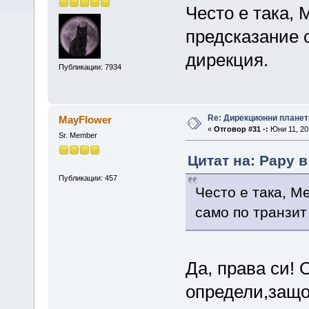
Често е така, 
предсказание 
дирекция.
Публикации: 7934
Re: Дирекционни планет
MayFlower
«
Отговор #31 -:
Юни 11, 201
Sr. Member
Цитат на: Papy в
Публикации: 457
Често е така, М
само по транзит
Да, права си! 
определи,защо