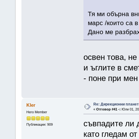
Тя ми обърна вн
марс /които са в
Дано ме разбрах
освен това, н
и ъглите в сме
- поне при мен
Re: Дирекционни планет
Kler
«
Отговор #41 -:
Юли 01, 20
Hero Member
съвпадите ли 
Публикации: 909
като гледам от