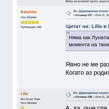
Melius est prudenter tacere, quam ina
Re: Дирекционни планет
Babyblue
«
Отговор #37 -:
Юли 01, 20
Hero Member
Цитат на: Lilla в
Публикации: 698
Няма как Луната
момента на твое
Явно не ме ра
Когато аз роди
Re: Дирекционни планет
Lilla
«
Отговор #38 -:
Юли 01, 20
Без Астро Теми
Hero Member
А, да, още спя