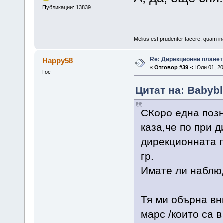
Публикации: 13839
Melius est prudenter tacere, quam ina
Re: Дирекционни планет
Happy58
«
Отговор #39 -:
Юли 01, 20
Гост
Цитат на: Babybl
СКоро една позн
каза,че по при 
дирекционната п
гр.
Имате ли наблюд
Тя ми обърна вн
марс /които са в