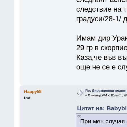
следствие на т
градуси/28-1/ 
Имам дир Уран 
29 гр в скорпио
Каза,че във в
още не се е сл
Re: Дирекционни планет
Happy58
«
Отговор #44 -:
Юли 01, 20
Гост
Цитат на: Babybl
При мен случая 