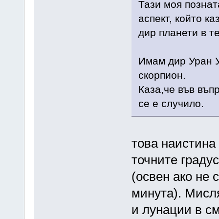
Тази моя познат
аспект, който ка
дир планети в те
Имам дир Уран У7
скорпион.
Каза,че във въп
се е случило.
това наистина 
точните граду
(освен ако не 
минута). Мисл
и лунации в см