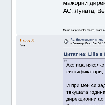
мажорни дирек
АС, Луната, Ве
Melius est prudenter tacere, quam ina
Re: Дирекционни планет
Happy58
«
Отговор #34 -:
Юни 30, 20
Гост
Цитат на: Lilla в
Ако има няколко
сигнификатори, 
И при мен се за
текущата година
дирекционни асп