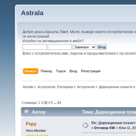
Astrala
Добре дошъл/дошла,
Гост
. Моля,
въведи своето потребителско 
се регистрирай
.
Изгубил си
активационния е-мейл
?
Влез с потребителско име, парола и продължителност на сесия
Начало
Помощ
Търси
Вход
Регистрация
Astrala
»
Астрология. Езотерика
»
Астрология
»
Дирекционни планети и
Страници:
1
2
[
3
]
4
5
...
84
Автор
Тема: Дирекционни план
Re: Дирекционни планет
Papy
«
Отговор #30 -:
Юни 11, 201
Hero Member