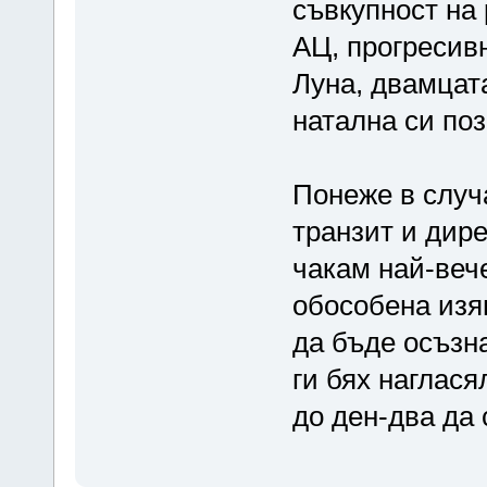
съвкупност на
АЦ, прогресив
Луна, двамцат
натална си поз
Понеже в случ
транзит и дир
чакам най-веч
обособена изя
да бъде осъзн
ги бях наглася
до ден-два да 