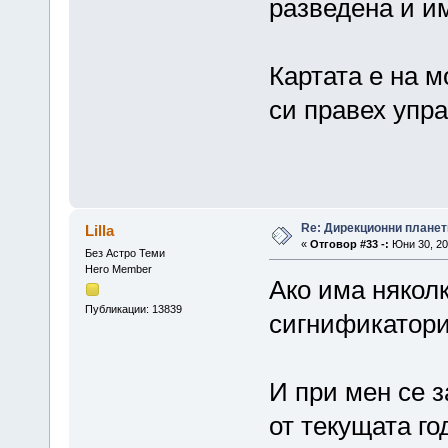
разведена и им
Картата е на м
си правех упр
Re: Дирекционни планет
Lilla
«
Отговор #33 -:
Юни 30, 20
Без Астро Теми
Hero Member
Ако има някол
Публикации: 13839
сигнификатори,
И при мен се 
от текущата го