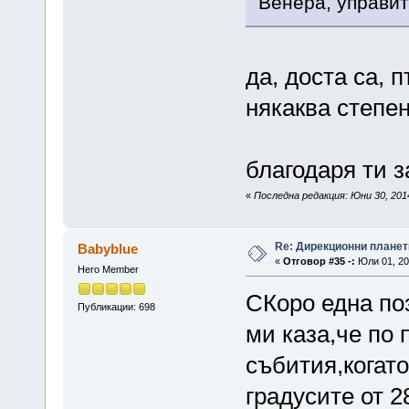
Венера, управит
да, доста са, 
някаква степен
благодаря ти 
«
Последна редакция: Юни 30, 201
Re: Дирекционни планет
Babyblue
«
Отговор #35 -:
Юли 01, 20
Hero Member
СКоро една по
Публикации: 698
ми каза,че по 
събития,когат
градусите от 2