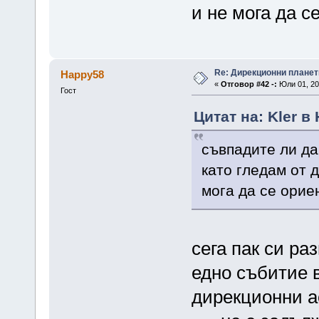
и не мога да 
Re: Дирекционни планет
Happy58
«
Отговор #42 -:
Юли 01, 20
Гост
Цитат на: Kler в
съвпадите ли да
като гледам от 
мога да се ори
сега пак си ра
едно събитие в
дирекционни а