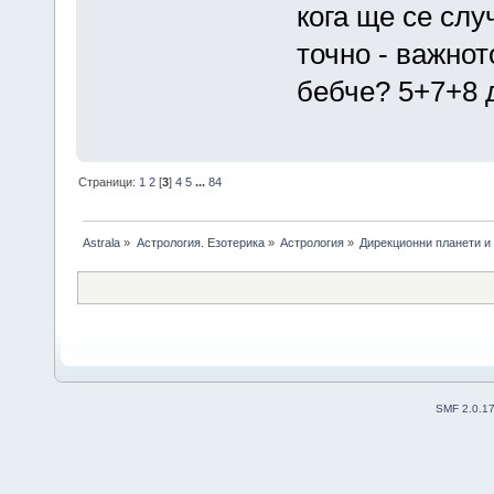
кога ще се слу
точно - важнот
бебче? 5+7+8
Страници:
1
2
[
3
]
4
5
...
84
Astrala
»
Астрология. Езотерика
»
Астрология
»
Дирекционни планети и
SMF 2.0.1