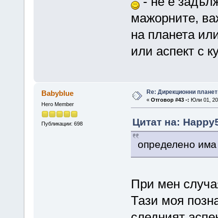
- не е задъл
мажорните, ва
на планета или
или аспект с к
Re: Дирекционни планет
Babyblue
«
Отговор #43 -:
Юли 01, 20
Hero Member
Цитат на: Happy5
Публикации: 698
определено има 
При мен случая
Тази моя позн
следният аспек