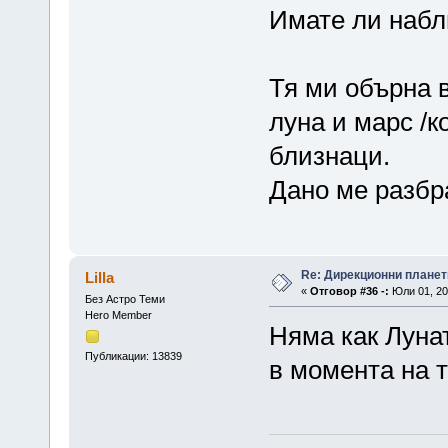
Имате ли набл
Тя ми обърна 
луна и марс /ко
близнаци.
Дано ме разбра
Re: Дирекционни планет
Lilla
«
Отговор #36 -:
Юли 01, 20
Без Астро Теми
Hero Member
Няма как Луна
Публикации: 13839
в момента на 