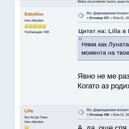
Melius est prudenter tacere, quam ina
Re: Дирекционни планет
Babyblue
«
Отговор #37 -:
Юли 01, 20
Hero Member
Цитат на: Lilla в
Публикации: 698
Няма как Луната
момента на твое
Явно не ме ра
Когато аз роди
Re: Дирекционни планет
Lilla
«
Отговор #38 -:
Юли 01, 20
Без Астро Теми
Hero Member
А, да, още спя