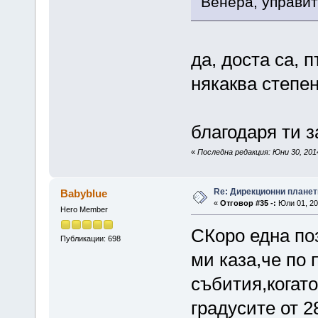
Венера, управит
да, доста са, 
някаква степен
благодаря ти 
«
Последна редакция: Юни 30, 201
Re: Дирекционни планет
Babyblue
«
Отговор #35 -:
Юли 01, 20
Hero Member
СКоро една по
Публикации: 698
ми каза,че по 
събития,когат
градусите от 2