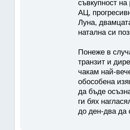
съвкупност на
АЦ, прогресив
Луна, двамцат
натална си поз
Понеже в случ
транзит и дир
чакам най-веч
обособена изя
да бъде осъзн
ги бях наглася
до ден-два да 