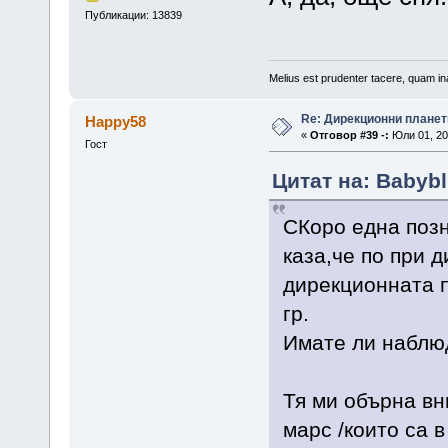
Публикации: 13839
Melius est prudenter tacere, quam ina
Re: Дирекционни планет
Happy58
«
Отговор #39 -:
Юли 01, 20
Гост
Цитат на: Babybl
СКоро една позн
каза,че по при 
дирекционната п
гр.
Имате ли наблюд
Тя ми обърна вн
марс /които са в