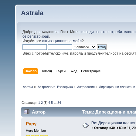
Astrala
Добре дошъл/дошла,
Гост
. Моля,
въведи своето потребителско 
се регистрирай
.
Изгубил си
активационния е-мейл
?
Влез с потребителско име, парола и продължителност на сесия
Начало
Помощ
Търси
Вход
Регистрация
Astrala
»
Астрология. Езотерика
»
Астрология
»
Дирекционни планети и
Страници:
1
2
[
3
]
4
5
...
84
Автор
Тема: Дирекционни план
Re: Дирекционни планет
Papy
«
Отговор #30 -:
Юни 11, 201
Hero Member