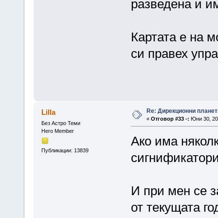
разведена и им
Картата е на м
си правех упр
Re: Дирекционни планет
Lilla
«
Отговор #33 -:
Юни 30, 20
Без Астро Теми
Hero Member
Ако има някол
Публикации: 13839
сигнификатори,
И при мен се 
от текущата го