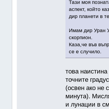
Тази моя познат
аспект, който ка
дир планети в те
Имам дир Уран У7
скорпион.
Каза,че във въп
се е случило.
това наистина 
точните граду
(освен ако не 
минута). Мисл
и лунации в см