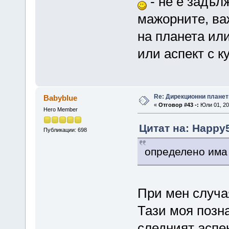
- не е задъл
мажорните, ва
на планета или
или аспект с к
Re: Дирекционни планет
Babyblue
«
Отговор #43 -:
Юли 01, 20
Hero Member
Цитат на: Happy5
Публикации: 698
определено има 
При мен случая
Тази моя позн
следният аспек