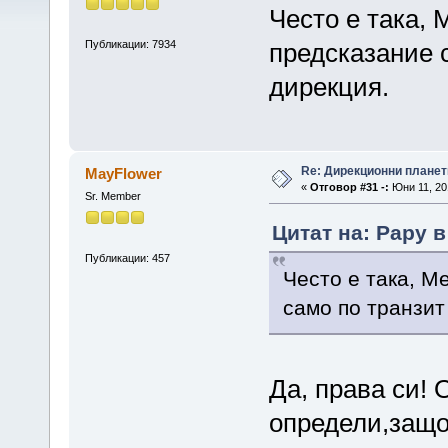
Често е така, 
Публикации: 7934
предсказание 
дирекция.
Re: Дирекционни планет
MayFlower
«
Отговор #31 -:
Юни 11, 201
Sr. Member
Цитат на: Papy в
Публикации: 457
Често е така, М
само по транзит
Да, права си! 
определи,защо