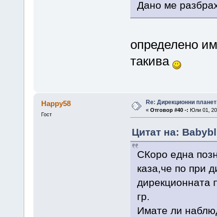
Дано ме разбрах
определено им
такива
Re: Дирекционни планет
Happy58
«
Отговор #40 -:
Юли 01, 20
Гост
Цитат на: Babybl
СКоро една позн
каза,че по при 
дирекционната п
гр.
Имате ли наблюд