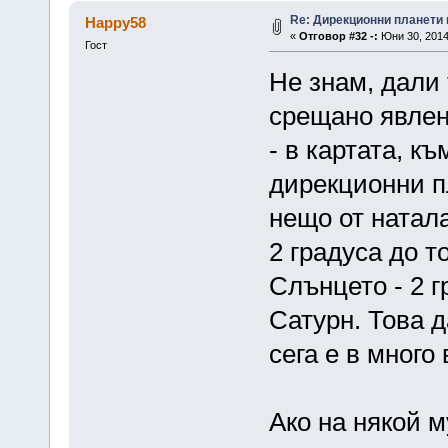
Re: Дирекционни планети 
Happy58
«
Отговор #32 -:
Юни 30, 2014
Гост
Не знам, дали 
срещано явлен
- в картата, к
дирекционни пл
нещо от натала
2 градуса до т
Слънцето - 2 г
Сатурн. Това д
сега е в много
Ако на някой м