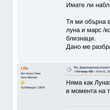
Имате ли набл
Тя ми обърна 
луна и марс /ко
близнаци.
Дано ме разбра
Re: Дирекционни планет
Lilla
«
Отговор #36 -:
Юли 01, 20
Без Астро Теми
Hero Member
Няма как Луна
Публикации: 13839
в момента на 