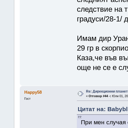
следствие на т
градуси/28-1/ 
Имам дир Уран 
29 гр в скорпио
Каза,че във в
още не се е сл
Re: Дирекционни планет
Happy58
«
Отговор #44 -:
Юли 01, 20
Гост
Цитат на: Babybl
При мен случая 