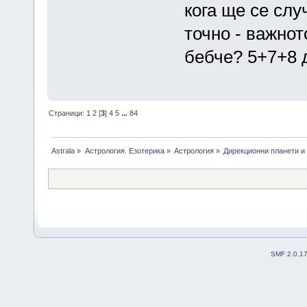
кога ще се слу
точно - важнот
бебче? 5+7+8
Страници:
1
2
[
3
]
4
5
...
84
Astrala
»
Астрология. Езотерика
»
Астрология
»
Дирекционни планети и
SMF 2.0.1