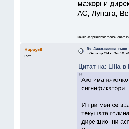
мажорни дирек
АС, Луната, Ве
Melius est prudenter tacere, quam ina
Re: Дирекционни планет
Happy58
«
Отговор #34 -:
Юни 30, 20
Гост
Цитат на: Lilla в
Ако има няколко
сигнификатори, 
И при мен се за
текущата година
дирекционни асп