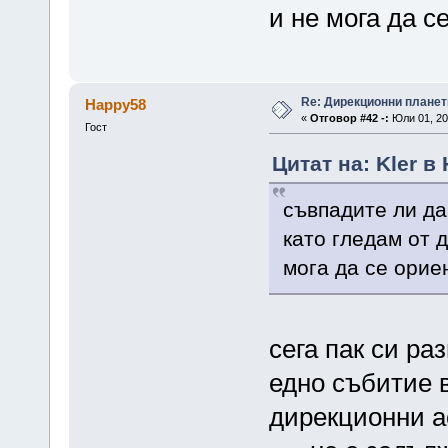
и не мога да 
Re: Дирекционни планет
Happy58
«
Отговор #42 -:
Юли 01, 20
Гост
Цитат на: Kler в
съвпадите ли да
като гледам от 
мога да се ори
сега пак си ра
едно събитие в
дирекционни а