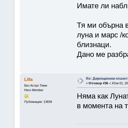
Имате ли набл
Тя ми обърна 
луна и марс /ко
близнаци.
Дано ме разбра
Re: Дирекционни планет
Lilla
«
Отговор #36 -:
Юли 01, 20
Без Астро Теми
Hero Member
Няма как Луна
Публикации: 13839
в момента на 