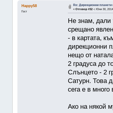
Re: Дирекционни планети 
Happy58
«
Отговор #32 -:
Юни 30, 2014
Гост
Не знам, дали 
срещано явлен
- в картата, к
дирекционни пл
нещо от натала
2 градуса до т
Слънцето - 2 г
Сатурн. Това д
сега е в много
Ако на някой м