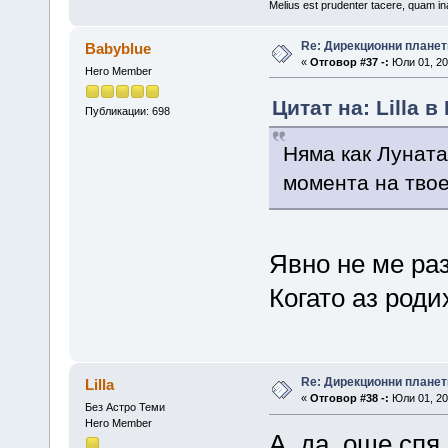
Melius est prudenter tacere, quam ina
Re: Дирекционни планет
Babyblue
«
Отговор #37 -:
Юли 01, 20
Hero Member
Цитат на: Lilla в
Публикации: 698
Няма как Луната
момента на твое
Явно не ме ра
Когато аз роди
Re: Дирекционни планет
Lilla
«
Отговор #38 -:
Юли 01, 20
Без Астро Теми
Hero Member
А, да, още спя