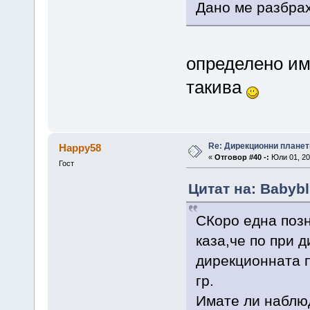
Дано ме разбрах
определено им
такива
Re: Дирекционни планет
Happy58
«
Отговор #40 -:
Юли 01, 20
Гост
Цитат на: Babybl
СКоро една позн
каза,че по при 
дирекционната п
гр.
Имате ли наблюд