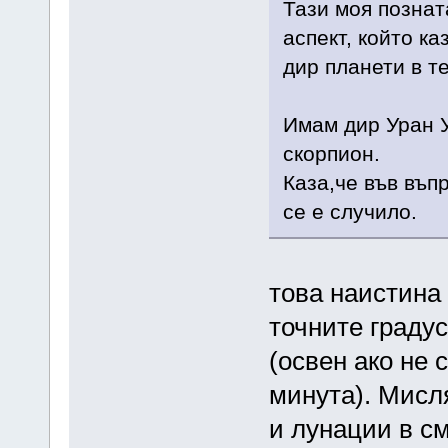
Тази моя познат
аспект, който ка
дир планети в те
Имам дир Уран У7
скорпион.
Каза,че във въп
се е случило.
това наистина 
точните граду
(освен ако не 
минута). Мисл
и лунации в см