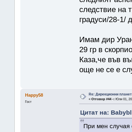
следствие на т
градуси/28-1/ 
Имам дир Уран 
29 гр в скорпио
Каза,че във в
още не се е сл
Re: Дирекционни планет
Happy58
«
Отговор #44 -:
Юли 01, 20
Гост
Цитат на: Babybl
При мен случая 