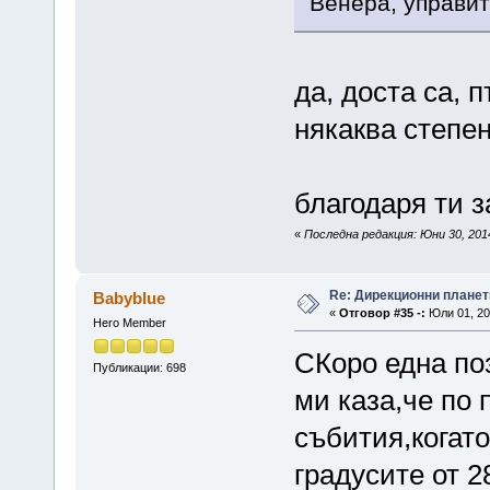
Венера, управит
да, доста са, 
някаква степен
благодаря ти 
«
Последна редакция: Юни 30, 201
Re: Дирекционни планет
Babyblue
«
Отговор #35 -:
Юли 01, 20
Hero Member
СКоро една по
Публикации: 698
ми каза,че по 
събития,когат
градусите от 2