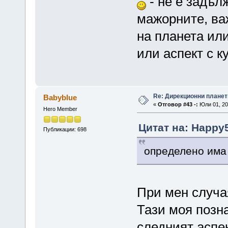
- не е задъл
мажорните, ва
на планета или
или аспект с к
Re: Дирекционни планет
Babyblue
«
Отговор #43 -:
Юли 01, 20
Hero Member
Цитат на: Happy5
Публикации: 698
определено има 
При мен случая
Тази моя позн
следният аспек