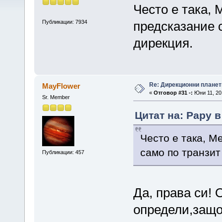
Често е така, 
Публикации: 7934
предсказание 
дирекция.
Re: Дирекционни планет
MayFlower
«
Отговор #31 -:
Юни 11, 201
Sr. Member
Цитат на: Papy в
Често е така, М
само по транзит
Публикации: 457
Да, права си! 
определи,защо