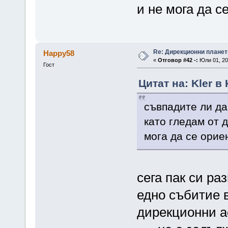
и не мога да 
Re: Дирекционни планет
Happy58
«
Отговор #42 -:
Юли 01, 20
Гост
Цитат на: Kler в
съвпадите ли да
като гледам от 
мога да се ори
сега пак си ра
едно събитие в
дирекционни а