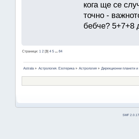
кога ще се слу
точно - важнот
бебче? 5+7+8
Страници:
1
2
[
3
]
4
5
...
84
Astrala
»
Астрология. Езотерика
»
Астрология
»
Дирекционни планети и
SMF 2.0.1