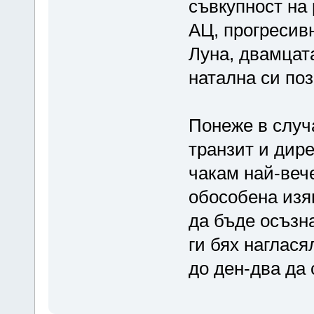
съвкупност на
АЦ, прогресив
Луна, двамцат
натална си поз
Понеже в случ
транзит и дир
чакам най-веч
обособена изя
да бъде осъзн
ги бях наглася
до ден-два да 