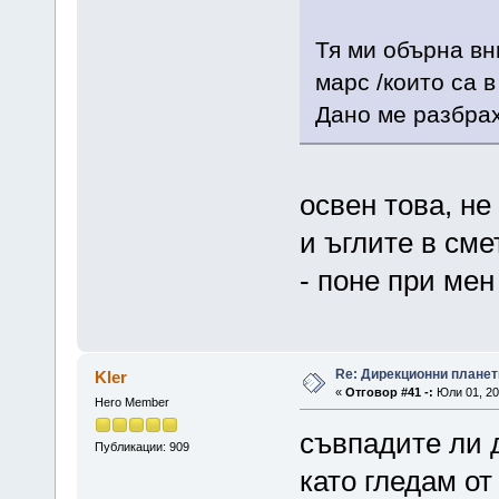
Тя ми обърна вн
марс /които са в
Дано ме разбрах
освен това, н
и ъглите в сме
- поне при мен
Re: Дирекционни планет
Kler
«
Отговор #41 -:
Юли 01, 20
Hero Member
съвпадите ли 
Публикации: 909
като гледам от