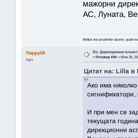
мажорни дирек
АС, Луната, Ве
Melius est prudenter tacere, quam ina
Re: Дирекционни планет
Happy58
«
Отговор #34 -:
Юни 30, 20
Гост
Цитат на: Lilla в
Ако има няколко
сигнификатори, 
И при мен се за
текущата година
дирекционни асп