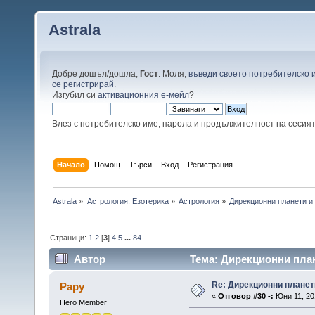
Astrala
Добре дошъл/дошла,
Гост
. Моля,
въведи своето потребителско 
се регистрирай
.
Изгубил си
активационния е-мейл
?
Влез с потребителско име, парола и продължителност на сесия
Начало
Помощ
Търси
Вход
Регистрация
Astrala
»
Астрология. Езотерика
»
Астрология
»
Дирекционни планети и
Страници:
1
2
[
3
]
4
5
...
84
Автор
Тема: Дирекционни план
Re: Дирекционни планет
Papy
«
Отговор #30 -:
Юни 11, 201
Hero Member