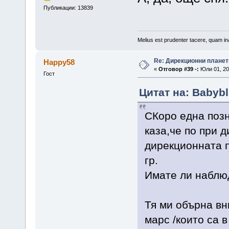
Публикации: 13839
Melius est prudenter tacere, quam ina
Re: Дирекционни планет
Happy58
«
Отговор #39 -:
Юли 01, 20
Гост
Цитат на: Babybl
СКоро една позн
каза,че по при 
дирекционната п
гр.
Имате ли наблюд
Тя ми обърна вн
марс /които са в