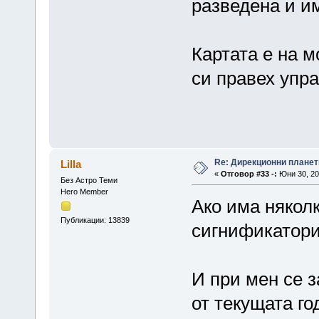
разведена и им
Картата е на м
си правех упр
Re: Дирекционни планет
Lilla
«
Отговор #33 -:
Юни 30, 20
Без Астро Теми
Hero Member
Ако има някол
Публикации: 13839
сигнификатори,
И при мен се 
от текущата го