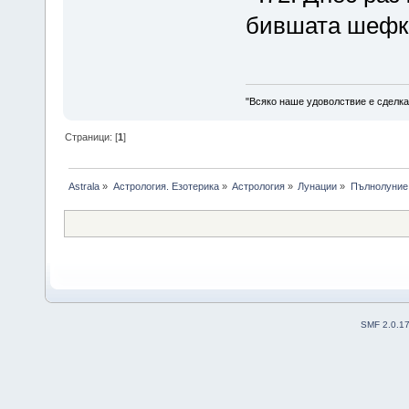
бившата шефка
"Всяко наше удоволствие е сделка
Страници: [
1
]
Astrala
»
Астрология. Езотерика
»
Астрология
»
Лунации
»
Пълнолуние 
SMF 2.0.1