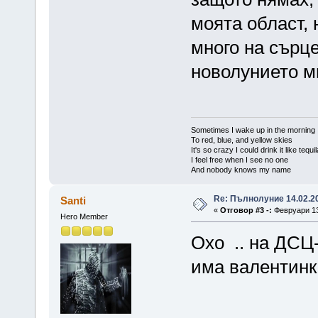
моята област, 
много на сърце
новолунието ми
Sometimes I wake up in the morning
To red, blue, and yellow skies
It's so crazy I could drink it like tequi
I feel free when I see no one
And nobody knows my name
Re: Пълнолуние 14.02.20
Santi
«
Отговор #3 -:
Февруари 13,
Hero Member
Охо .. на ДСЦ-
има валентинка