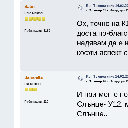
Re: Пълнолуние 14.02.20
Satin
«
Отговор #6 -:
Февруари 13,
Hero Member
Ох, точно на 
Публикации: 3182
доста по-благо
надявам да е н
кофти аспект 
Re: Пълнолуние 14.02.20
Samoella
«
Отговор #7 -:
Февруари 13,
Full Member
И при мен е по
Публикации: 116
Слънце- У12, 
Слънце..