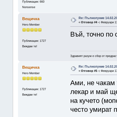
Публикации: 660
Nonsense
Re: Пълнолуние 14.02.20
Вещичка
«
Отговор #4 -:
Февруари 13,
Hero Member
Въй, точно по 
Публикации: 1727
Виждам те!
Здравият разум е сбор от предрас
Re: Пълнолуние 14.02.20
Вещичка
«
Отговор #5 -:
Февруари 13,
Hero Member
Ами, не чакам
Публикации: 1727
лекар и май щ
Виждам те!
на кучето (моп
често умират п