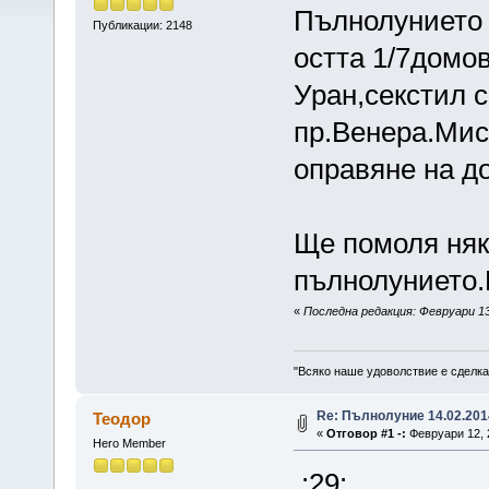
Пълнолунието 
Публикации: 2148
остта 1/7домов
Уран,секстил 
пр.Венера.Мис
оправяне на д
Ще помоля няк
пълнолунието.
«
Последна редакция: Февруари 13,
"Всяко наше удоволствие е сделка
Re: Пълнолуние 14.02.201
Теодор
«
Отговор #1 -:
Февруари 12, 2
Hero Member
:29: