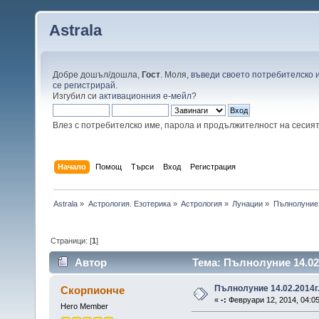
Astrala
Добре дошъл/дошла,
Гост
. Моля,
въведи своето потребителско 
се регистрирай
.
Изгубил си
активационния е-мейл
?
Влез с потребителско име, парола и продължителност на сесия
Начало
Помощ
Търси
Вход
Регистрация
Astrala
»
Астрология. Езотерика
»
Астрология
»
Лунации
»
Пълнолуние 
Страници: [
1
]
Автор
Тема: Пълнолуние 14.02.
Пълнолуние 14.02.2014г
Скорпионче
«
-:
Февруари 12, 2014, 04:05
Hero Member