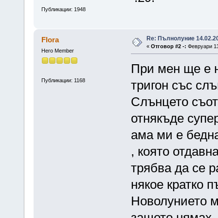
Публикации: 1948
Re: Пълнолуние 14.02.20
Flora
«
Отговор #2 -:
Февруари 13,
Hero Member
При мен ще е н
Публикации: 1168
тригон със слъ
Слънцето съот
отнякъде супе
ама ми е бедн
, която отдавн
трябва да се р
някое кратко п
Новолунието м
защото нямах, 