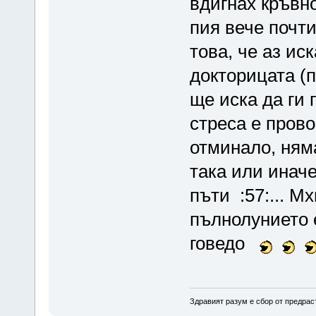
вдигнах кръвно
пия вече почти
това, че аз ис
докторицата (
ще иска да ги 
стреса е прово
отминало, ням
така или инач
пъти :57:... М
пълнолунието 
говедо
Здравият разум е сбор от предрас