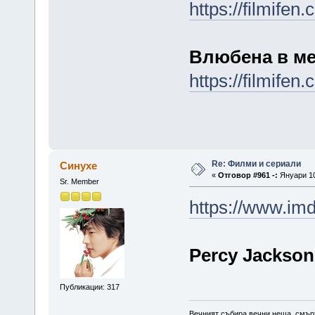
https://filmife
Влюбена в мен
https://filmifen.
Re: Филми и сериали
Синухе
«
Отговор #961 -:
Януари 10
Sr. Member
https://www.imd
Percy Jackson
Публикации: 317
Вечният събира вечни неща, смърт