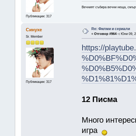
Вечният събира вечни неща, смърт
Публикации: 317
Re: Филми и сериали
Синухе
«
Отговор #964 -:
Юни 09, 2
Sr. Member
https://playtube
%D0%BF%D0
%D0%B5%D0%
%D1%81%D1%8
Публикации: 317
12 Писма
Много интерес
игра