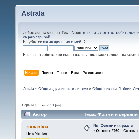
Astrala
Добре дошъл/дошла,
Гост
. Моля,
въведи своето потребителско 
се регистрирай
.
Изгубил си
активационния е-мейл
?
Влез с потребителско име, парола и продължителност на сесия
Начало
Помощ
Търси
Вход
Регистрация
Astrala
»
Общи и административни теми
»
Общи приказки. Любими. Лич
Страници:
1
...
63
64
[
65
]
Автор
Тема: Филми и сериали 
Re: Филми и сериали
romantica
«
Отговор #960 -:
Септември
Hero Member