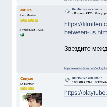
Re: Филми и сериали
akruks
«
Отговор #962 -:
Февруари 
Hero Member
https://filmifen
Публикации: 14398
between-us.htm
Звездите между
https://www.facebook.com/VictoryAs
Re: Филми и сериали
Синухе
«
Отговор #963 -:
Април 25,
Sr. Member
https://playtub