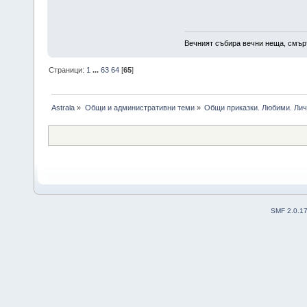
Вечният събира вечни неща, смърт
Страници:
1
...
63
64
[
65
]
Astrala
»
Общи и административни теми
»
Общи приказки. Любими. Лич
SMF 2.0.1