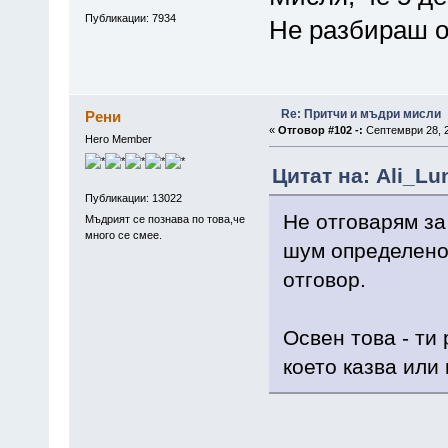
Публикации: 7934
Не разбираш о
Re: Притчи и мъдри мисли
Рени
«
Отговор #102 -:
Септември 28, 2
Hero Member
Цитат на: Ali_Lu
Публикации: 13022
Не отговaрям за
Мъдрият се познава по това,че
много се смее.
шум определено 
отговор.
Освен това - ти
което казва или