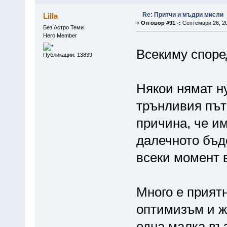
Re: Притчи и мъдри мисли
Lilla
«
Отговор #91 -:
Септември 26, 20
Без Астро Теми
Hero Member
Всекиму споре
Публикации: 13839
Някои нямат н
трънливия път
причина, че им
далечното бъд
всеки момент 
Много е прият
оптимизъм и ж
една малка въ