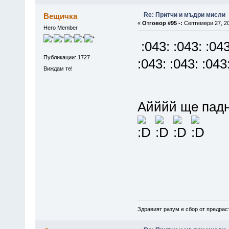
Re: Притчи и мъдри мисли
Вещичка
«
Отговор #95 -:
Септември 27, 20
Hero Member
:043: :043: :043
Публикации: 1727
:043: :043: :043
Виждам те!
Айййй ще падна
Здравият разум е сбор от предрас