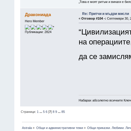
„Това е моят ритъм и винаги е бил
Re: Притчи и мъдри мисли
Дракониада
«
Отговор #104 -:
Септември 30, 2
Hero Member
“Цивилизацият
Публикации: 2824
на операциите
да се замисля
Алфред 
Набарах абсолютно всичките Ключ
Страници:
1
...
5
6
[
7
]
8
9
...
85
Astrala
»
Общи и административни теми
»
Общи приказки. Любими. Лич