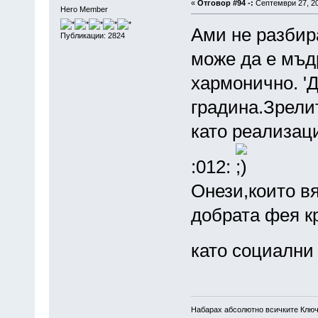
«
Отговор #94 -:
Септември 27, 20
Hero Member
Ами не разбир
Публикации: 2824
може да е мъд
хармонично. 'Д
градина.Зрели
като реализац
:012:
Онези,които в
добрата фея к
като социални
Набарах абсолютно всичките Ключ