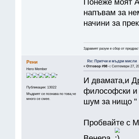
Понеже моят А
напъвам за не
начини за прек
Здравият разум е сбор от предрас
Re: Притчи и мъдри мисли
Рени
«
Отговор #98 -:
Септември 27, 20
Hero Member
И двамата,и Др
Публикации: 13022
философски и 
Мъдрият се познава по това,че
много се смее.
шум за нищо " 
Пробвайте с М
Венера.