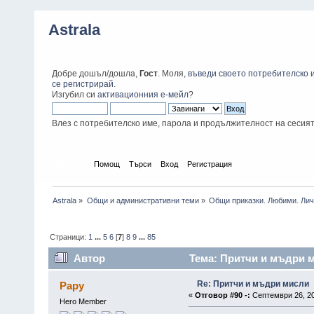
Astrala
Добре дошъл/дошла,
Гост
. Моля,
въведи своето потребителско 
се регистрирай
.
Изгубил си
активационния е-мейл
?
Влез с потребителско име, парола и продължителност на сесия
Начало
Помощ
Търси
Вход
Регистрация
Astrala
»
Общи и административни теми
»
Общи приказки. Любими. Лич
Страници:
1
...
5
6
[
7
]
8
9
...
85
Автор
Тема: Притчи и мъдри м
Re: Притчи и мъдри мисли
Papy
«
Отговор #90 -:
Септември 26, 20
Hero Member