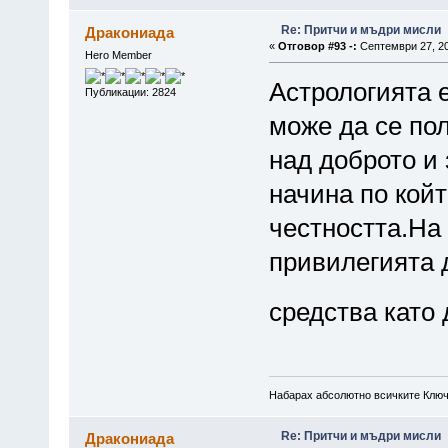
Re: Притчи и мъдри мисли
Дракониада
«
Отговор #93 -:
Септември 27, 20
Hero Member
Астрологията е
Публикации: 2824
може да се пол
над доброто и 
начина по кой
честността.На 
привилегията 
средства като 
Набарах абсолютно всичките Ключ
Re: Притчи и мъдри мисли
Дракониада