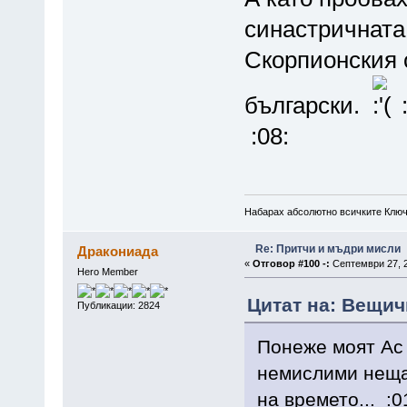
синастричната
Скорпионския 
български.
:
:08:
Набарах абсолютно всичките Ключ
Re: Притчи и мъдри мисли
Дракониада
«
Отговор #100 -:
Септември 27, 2
Hero Member
Цитат на: Вещич
Публикации: 2824
Понеже моят Ас 
немислими неща,
на времето... :0