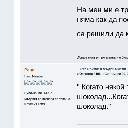
На мен ми е тр
няма как да по
са решили да 
„Това е моят ритъм и винаги е бил
Re: Притчи и мъдри мисли
Рени
«
Отговор #103 -:
Септември 29, 2
Hero Member
" Когато някой
Публикации: 13022
шоколад...Кога
Мъдрият се познава по това,че
много се смее.
шоколад."