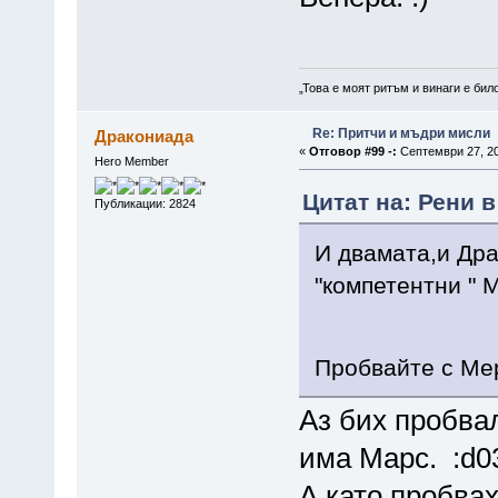
„Това е моят ритъм и винаги е бил
Re: Притчи и мъдри мисли
Дракониада
«
Отговор #99 -:
Септември 27, 20
Hero Member
Цитат на: Рени в
Публикации: 2824
И двамата,и Дра
"компетентни " 
Пробвайте с Ме
Аз бих пробвал
има Марс. :d030
А като пробвах