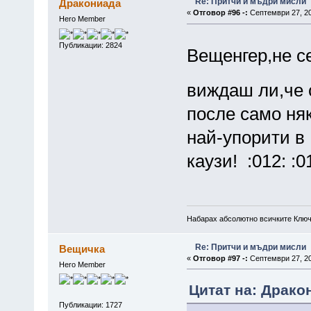
Re: Притчи и мъдри мисли
Дракониада
«
Отговор #96 -:
Септември 27, 20
Hero Member
Публикации: 2824
Вещенгер,не с
виждаш ли,че 
после само ня
най-упорити в
каузи! :012: :0
Набарах абсолютно всичките Ключ
Re: Притчи и мъдри мисли
Вещичка
«
Отговор #97 -:
Септември 27, 20
Hero Member
Цитат на: Драко
Публикации: 1727