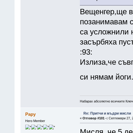
Вещенгер,ще в
позанимавам с
са усложнили 
засърбяха пуст
:93:
Излиза,че съв
си нямам йог
Набарах абсолютно всичките Ключ
Re: Притчи и мъдри мисли
Papy
«
Отговор #101 -:
Септември 27, 2
Hero Member
Мисля, че 5 д