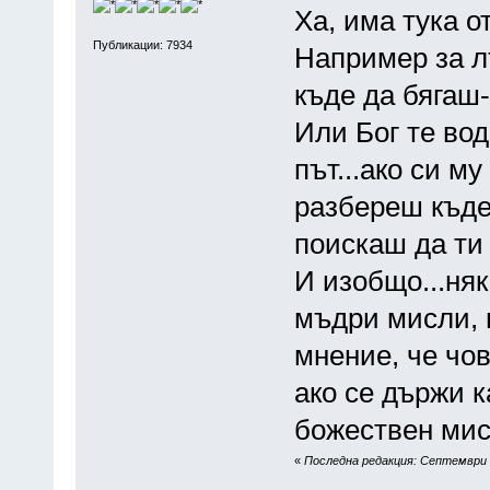
Ха, има тука 
Публикации: 7934
Например за лъ
къде да бягаш-о
Или Бог те во
път...ако си м
разбереш къде
поискаш да ти
И изобщо...няк
мъдри мисли, 
мнение, че чов
ако се държи к
божествен ми
«
Последна редакция: Септември 2