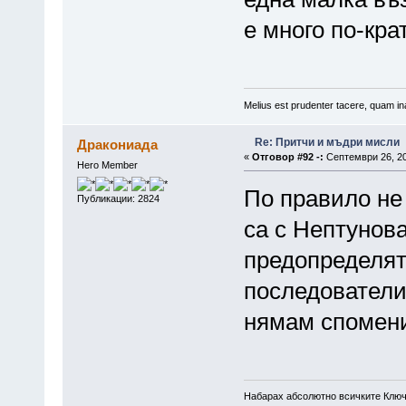
е много по-кра
Melius est prudenter tacere, quam ina
Re: Притчи и мъдри мисли
Дракониада
«
Отговор #92 -:
Септември 26, 20
Hero Member
По правило не
Публикации: 2824
са с Нептунов
предопределят
последователи
нямам спомени
Набарах абсолютно всичките Ключ