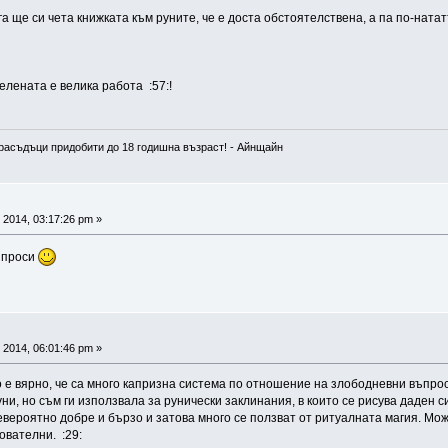
а ще си чета книжката към руните, че е доста обстоятелствена, а па по-нататъ
елената е велика работа :57:!
расъдъци придобити до 18 годишна възраст! - Айнщайн
 2014, 03:17:26 pm »
ъпроси
 2014, 06:01:46 pm »
е вярно, че са много капризна система по отношение на злободневни въпроси,
ни, но съм ги използвала за рунически заклинания, в които се рисува даден с
евероятно добре и бързо и затова много се ползват от ритуалната магия. Мо
ователни. :29: