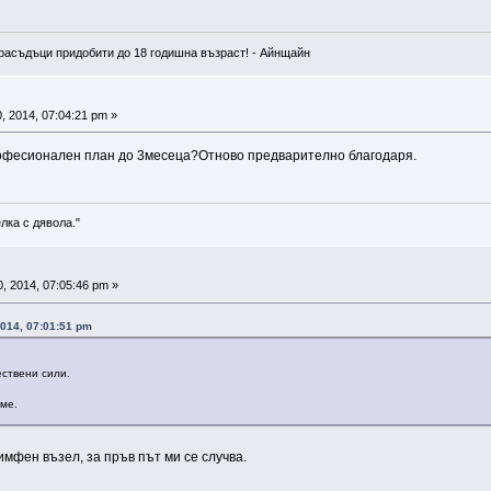
расъдъци придобити до 18 годишна възраст! - Айнщайн
, 2014, 07:04:21 pm »
офесионален план до 3месеца?Отново предварително благодаря.
лка с дявола."
, 2014, 07:05:46 pm »
014, 07:01:51 pm
ствени сили.
еме.
имфен възел, за пръв път ми се случва.