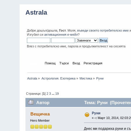
Astrala
Добре дошъл/дошла,
Гост
. Моля,
въведи своето потребителско име
Изгубил си
активационния е-мейл
?
Влез с потребителско име, парола и продължителност на сесията
Начало
Помощ
Търси
Вход
Регистрация
Astrala
»
Астрология. Езотерика
»
Мистика
»
Руни
Страници: [
1
]
2
3
...
19
Автор
Тема: Руни (Прочетен
Руни
Вещичка
«
-:
Март 10, 2014, 02:03:
Hero Member
Днес ми подариха руни и съм