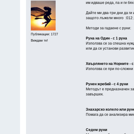
им идваше реда, па и ги бях
Дайте ми два-три дни да ги
защото лъжели много :012:
Методи за гадаене с руни:
Публикации: 1727
Руна на Один - с 1 руна
Виждам те!
Използва се за спешна нужд
или да се установи развити
Хвърлянето на Норните - с
Използва се при по-сложни
Рунен жребий - с 4 руни
Методът е предназначен за
завършек.
Знахарско колело или руне
Помага да се анализира мин
Седем руни