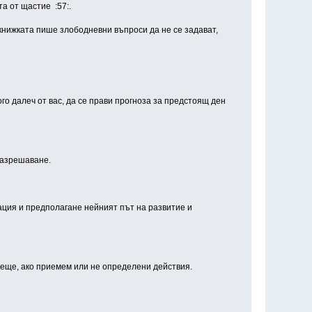
та от щастие :57:.
 книжката пише злободневни въпроси да не се задават,
го далеч от вас, да се прави прогноза за предстоящ ден
разрешаване.
ация и предполагане нейният път на развитие и
деще, ако приемем или не определени действия.