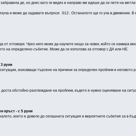
 забравила де, но днес като ги видях и направо ми идеше да си летя на метла
 изуча и може да задавате въпроси :012:. Останалото ще го уча в движение. В
.
а от отговори. Чрез него може да научите нещо за човек, който се намира мно
ето на определено събитие. Може да се използва за отговор с ДА или НЕ.
 3 руни
 ситуации, изискващи търсене на причини за определен проблем и неговото 
 доста обстойно разглеждане на проблем, където е нужно оценяване на ситу
н кръст - с 5 руни
алото, което е довело до сегашната ситуация и вероятните събития за в бъ