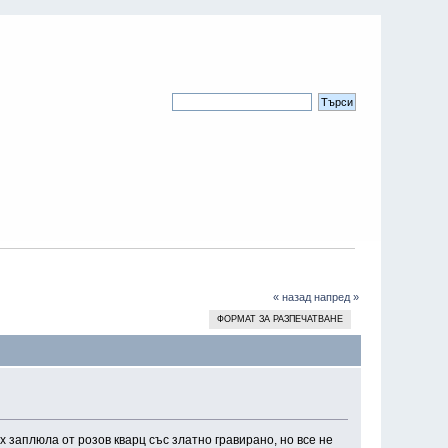
« назад
напред »
ФОРМАТ ЗА РАЗПЕЧАТВАНЕ
ях заплюла от розов кварц със златно гравирано, но все не