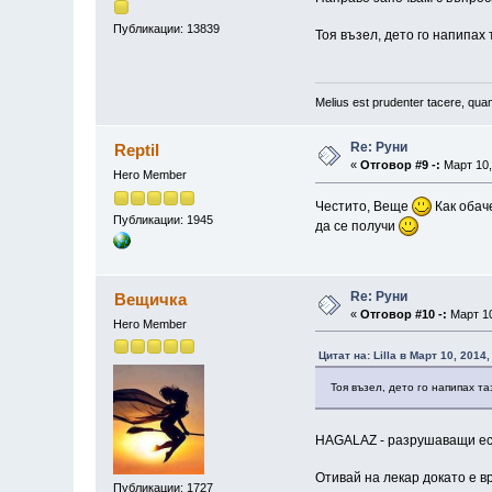
Публикации: 13839
Тоя възел, дето го напипах 
Melius est prudenter tacere, quam
Re: Руни
Reptil
«
Отговор #9 -:
Март 10,
Hero Member
Честито, Веще
Как обач
Публикации: 1945
да се получи
Re: Руни
Вещичка
«
Отговор #10 -:
Март 10
Hero Member
Цитат на: Lilla в Март 10, 2014
Тоя възел, дето го напипах т
HAGALAZ - разрушаващи ес
Отивай на лекар докато е в
Публикации: 1727