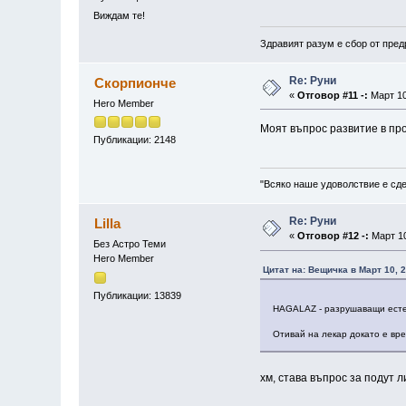
Виждам те!
Здравият разум е сбор от пред
Re: Руни
Скорпионче
«
Отговор #11 -:
Март 10
Hero Member
Моят въпрос развитие в пр
Публикации: 2148
"Всяко наше удоволствие е сде
Re: Руни
Lilla
«
Отговор #12 -:
Март 10
Без Астро Теми
Hero Member
Цитат на: Вещичка в Март 10, 2
Публикации: 13839
HAGALAZ - разрушаващи есте
Отивай на лекар докато е вр
хм, става въпрос за подут л