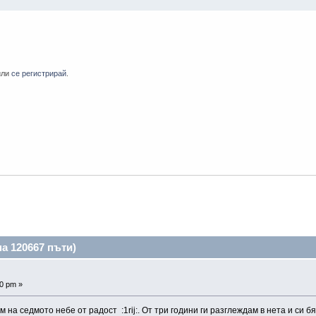
или
се регистрирай
.
а 120667 пъти)
20 pm »
 на седмото небе от радост :1rij:. От три години ги разглеждам в нета и си б