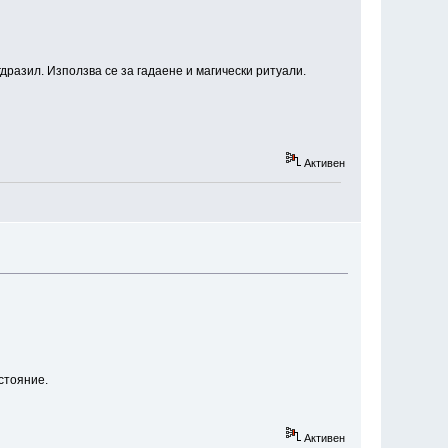
гдразил. Използва се за гадаене и магически ритуали.
Активен
стояние.
Активен