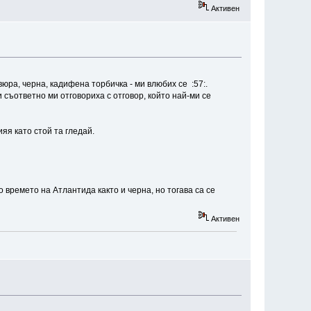
Активен
авюра, черна, кадифена торбичка - ми влюбих се :57:.
 съответно ми отговориха с отговор, който най-ми се
яя като стой та гледай.
о времето на Атлантида както и черна, но тогава са се
Активен