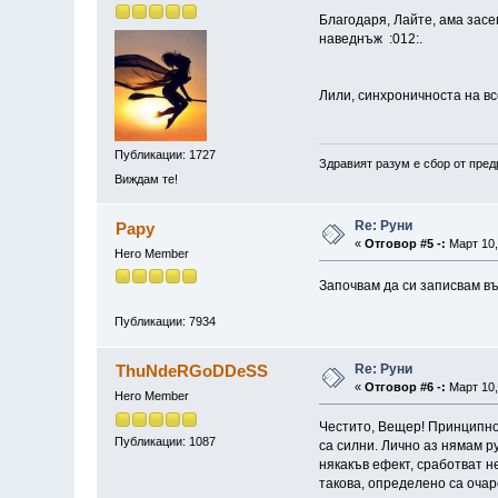
Благодаря, Лайте, ама засег
наведнъж :012:.
Лили, синхроничноста на вс
Публикации: 1727
Здравият разум е сбор от пред
Виждам те!
Re: Руни
Papy
«
Отговор #5 -:
Март 10,
Hero Member
Започвам да си записвам в
Публикации: 7934
Re: Руни
ThuNdeRGoDDeSS
«
Отговор #6 -:
Март 10,
Hero Member
Честито, Вещер! Принципно 
Публикации: 1087
са силни. Лично аз нямам ру
някакъв ефект, сработват н
такова, определено са очар