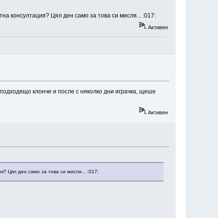
тна консултация? Цял ден само за това си мисля... :017:
Активен
подходящо клонче и после с няколко дни играчка, щеше
Активен
? Цял ден само за това си мисля... :017: