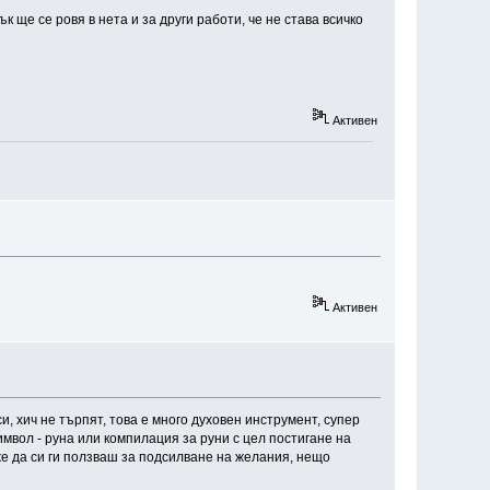
к ще се ровя в нета и за други работи, че не става всичко
Активен
Активен
 хич не търпят, това е много духовен инструмент, супер
имвол - руна или компилация за руни с цел постигане на
же да си ги ползваш за подсилване на желания, нещо