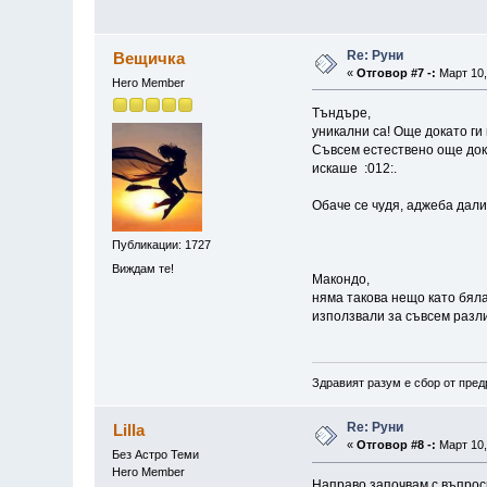
Re: Руни
Вещичка
«
Отговор #7 -:
Март 10,
Hero Member
Тъндъре,
уникални са! Още докато ги 
Съвсем естествено още дока
искаше :012:.
Обаче се чудя, аджеба дали
Публикации: 1727
Виждам те!
Макондо,
няма такова нещо като бяла 
използвали за съвсем разл
Здравият разум е сбор от пред
Re: Руни
Lilla
«
Отговор #8 -:
Март 10,
Без Астро Теми
Hero Member
Направо започвам с въпро