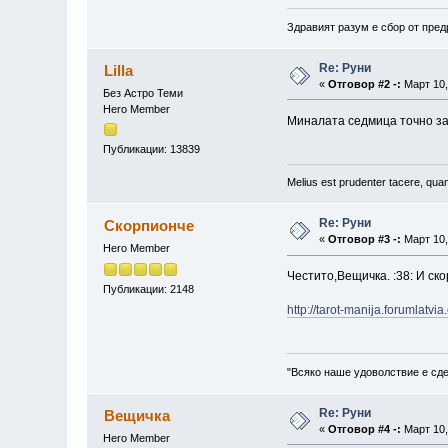
Здравият разум е сбор от пред
Re: Руни
Lilla
«
Отговор #2 -:
Март 10,
Без Астро Теми
Hero Member
Миналата седмица точно за
Публикации: 13839
Melius est prudenter tacere, quam
Re: Руни
Скорпионче
«
Отговор #3 -:
Март 10,
Hero Member
Честито,Вещичка. :38: И ск
Публикации: 2148
http://tarot-manija.forumlatvi
"Всяко наше удоволствие е сде
Re: Руни
Вещичка
«
Отговор #4 -:
Март 10,
Hero Member