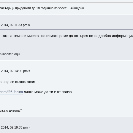
расъдъци придобити до 18 годишна възраст! - Айнщайн
 2014, 02:11:33 pm »
 такава тема си мислех, но нямах време да потърся по-подробна информация
 inaniter loqui
 2014, 02:14:05 pm »
оро ще се възползвам.
a.com/f25-forum
линка може да ти е от полза.
лка с дявола."
 2014, 02:19:33 pm »