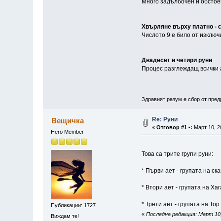
Много задълбочен и обстое
Хвърляне върху платно - с
Числото 9 е било от изключ
Двадесет и четири руни
Процес разглеждащ всички 
Здравият разум е сбор от пред
Re: Руни
Вещичка
«
Отговор #1 -:
Март 10, 2
Hero Member
Това са трите групи руни:
* Първи ает - групата на с
* Втори ает - групата на Х
* Трети ает - групата на Т
Публикации: 1727
«
Последна редакция: Март 10,
Виждам те!