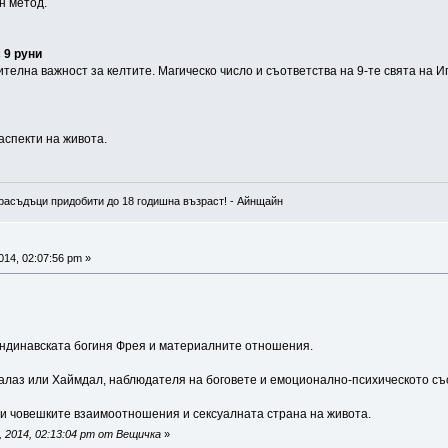
н метод.
 9 руни
ителна важност за келтите. Магическо число и съответства на 9-те свята на И
аспекти на живота.
расъдъци придобити до 18 годишна възраст! - Айнщайн
014, 02:07:56 pm »
кандинавската богиня Фрея и материалните отношения.
агалаз или Хаймдал, наблюдателя на боговете и емоционално-психическото съ
ор и човешките взаимоотношения и сексуалната страна на живота.
 2014, 02:13:04 pm от Вещичка
»