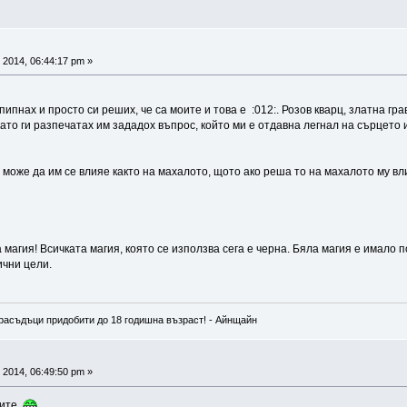
 2014, 06:44:17 pm »
пипнах и просто си реших, че са моите и това е :012:. Розов кварц, златна гр
то ги разпечатах им зададох въпрос, който ми е отдавна легнал на сърцето и
 може да им се влияе както на махалото, щото ако реша то на махалото му вли
магия! Всичката магия, която се използва сега е черна. Бяла магия е имало п
ични цели.
расъдъци придобити до 18 годишна възраст! - Айнщайн
 2014, 06:49:50 pm »
сите