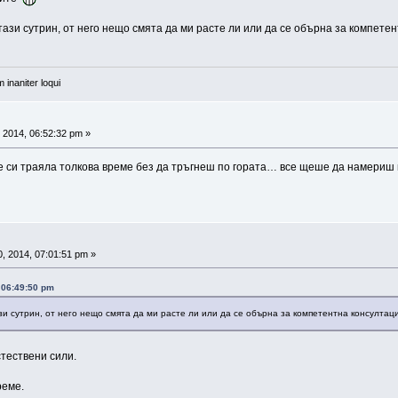
тази сутрин, от него нещо смята да ми расте ли или да се обърна за компетен
 inaniter loqui
 2014, 06:52:32 pm »
е си траяла толкова време без да тръгнеш по гората… все щеше да намериш 
, 2014, 07:01:51 pm »
, 06:49:50 pm
ази сутрин, от него нещо смята да ми расте ли или да се обърна за компетентна консултация
тествени сили.
реме.