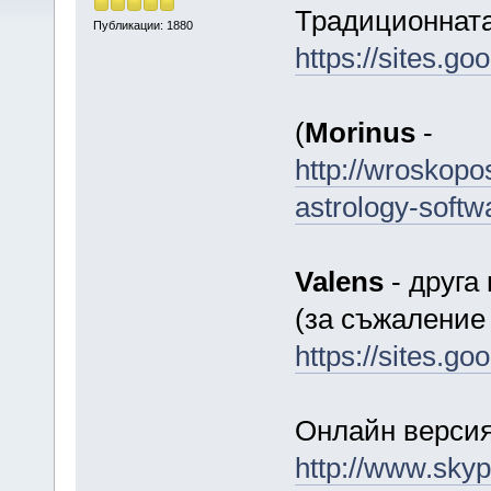
Традиционната
Публикации: 1880
https://sites.g
(
Мorinus
-
http://wroskop
astrology-softw
Valens
- друга
(за съжаление
https://sites.go
Онлайн верси
http://www.sky