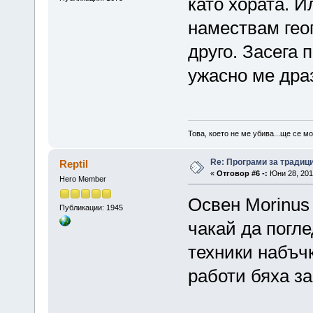
като хората. Ил
намествам гео
друго. Засега 
ужасно ме драз
Това, което не ме убива...ще се м
Re: Програми за традиц
Reptil
«
Отговор #6 -:
Юни 28, 2015
Hero Member
Освен Morinus 
Публикации: 1945
чакай да погле
техники набъчк
работи бяха за