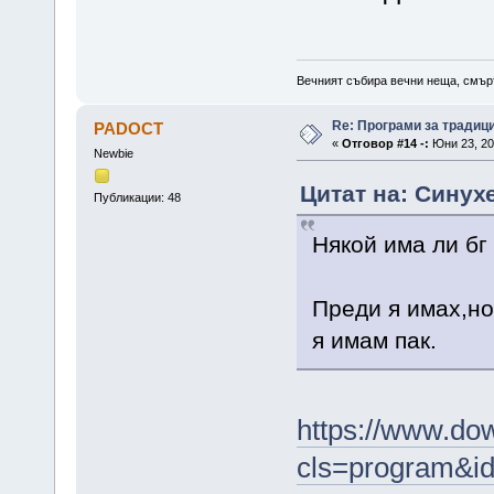
Вечният събира вечни неща, смърт
Re: Програми за традиц
PADOCT
«
Отговор #14 -:
Юни 23, 20
Newbie
Цитат на: Синухе
Публикации: 48
Някой има ли б
Преди я имах,но
я имам пак.
https://www.do
cls=program&i