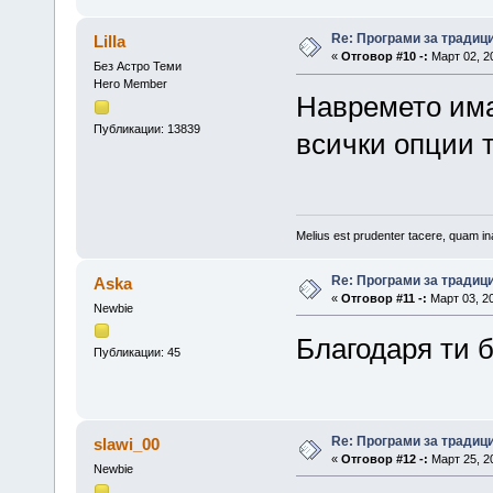
Re: Програми за традиц
Lilla
«
Отговор #10 -:
Март 02, 20
Без Астро Теми
Hero Member
Навремето има
Публикации: 13839
всички опции 
Melius est prudenter tacere, quam ina
Re: Програми за традиц
Aska
«
Отговор #11 -:
Март 03, 20
Newbie
Благодаря ти 
Публикации: 45
Re: Програми за традиц
slawi_00
«
Отговор #12 -:
Март 25, 20
Newbie