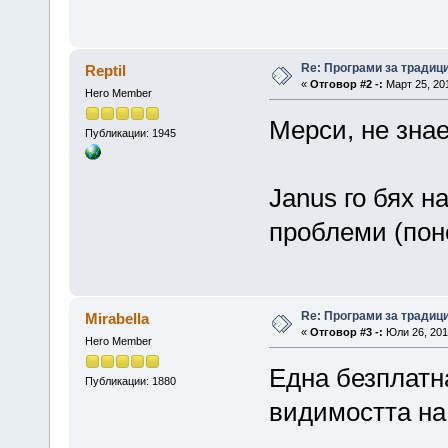
Re: Програми за традиц
Reptil
«
Отговор #2 -:
Март 25, 201
Hero Member
Мерси, не знае
Публикации: 1945
Janus го бях 
проблеми (поне
Re: Програми за традиц
Mirabella
«
Отговор #3 -:
Юли 26, 2014
Hero Member
Една безплатн
Публикации: 1880
видимостта на