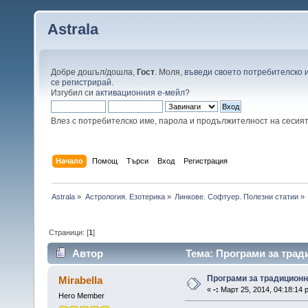
Astrala
Добре дошъл/дошла,
Гост
. Моля,
въведи своето потребителско 
се регистрирай
.
Изгубил си
активационния е-мейл
?
Влез с потребителско име, парола и продължителност на сесия
Начало
Помощ
Търси
Вход
Регистрация
Astrala
»
Астрология. Езотерика
»
Линкове. Софтуер. Полезни статии
»
Страници: [
1
]
Автор
Тема: Програми за трад
Програми за традиционн
Mirabella
«
-:
Март 25, 2014, 04:18:14 
Hero Member