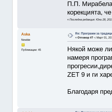
П.П. Мирабела 
корекцията, че
«
Последна редакция: Юни 28, 2015
Re: Програми за традиц
Aska
«
Отговор #7 -:
Март 01, 201
Newbie
Някой може ли
Публикации: 45
намеря програ
прогресии,дир
ZET 9 и ги хар
Благодаря пре