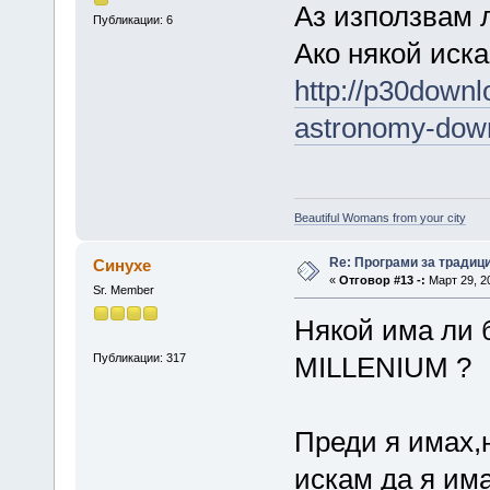
Аз използвам л
Публикации: 6
Ако някой иска
http://p30downl
astronomy-dow
Beautiful Womans from your city
Re: Програми за традиц
Синухе
«
Отговор #13 -:
Март 29, 20
Sr. Member
Някой има ли
Публикации: 317
MILLENIUM ?
Преди я имах,н
искам да я има