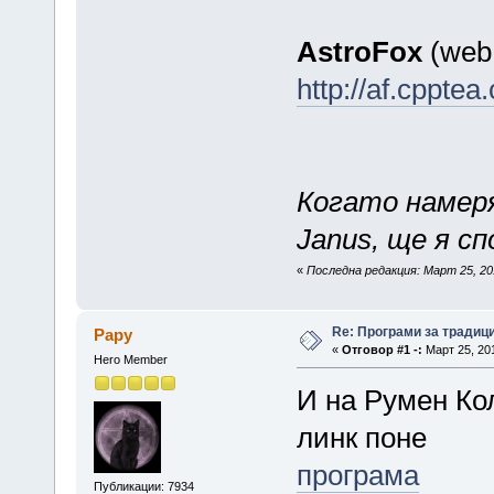
AstroFox
(web
http://af.cppte
Когато намеря
Janus, ще я сп
«
Последна редакция: Март 25, 201
Re: Програми за традиц
Papy
«
Отговор #1 -:
Март 25, 201
Hero Member
И на Румен Ко
линк поне
програма
Публикации: 7934