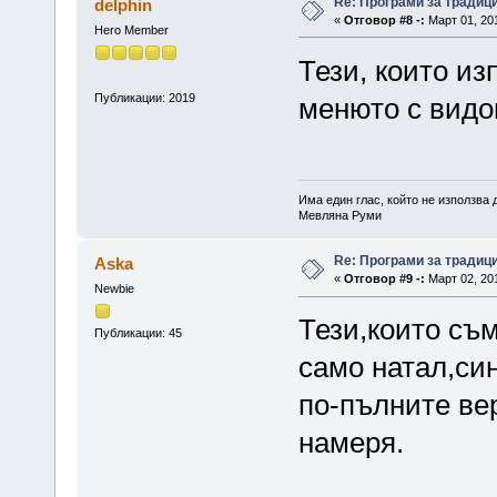
Re: Програми за традиц
delphin
«
Отговор #8 -:
Март 01, 201
Hero Member
Тези, които из
Публикации: 2019
менюто с видо
Има един глас, който не използва
Мевляна Руми
Re: Програми за традиц
Aska
«
Отговор #9 -:
Март 02, 201
Newbie
Тези,които съ
Публикации: 45
само натал,си
по-пълните вер
намеря.