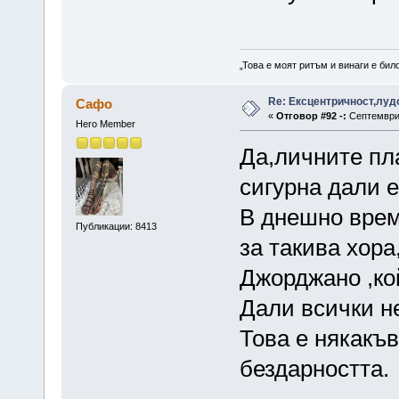
„Това е моят ритъм и винаги е бил
Re: Ексцентричност,луд
Сафо
«
Отговор #92 -:
Септември 
Hero Member
Да,личните пл
сигурна дали 
В днешно врем
Публикации: 8413
за такива хор
Джорджано ,кой
Дали всички н
Това е някакъ
бездарността.