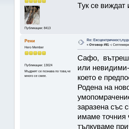
Тук се виждат 
Публикации: 8413
Re: Ексцентричност,луд
Рени
«
Отговор #91 -:
Септември 
Hero Member
Сафо, вътрешн
Публикации: 13024
или невидими-
Мъдрият се познава по това,че
което е предпо
много се смее.
Родена на ново
умопомрачение
заразена със с
имаме точния 
тълкуваме пр