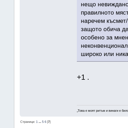
нещо невиждано,
правилното мяст
наречем късмет/
защото обича да
особено за мнен
неконвенционалн
широко или ника
+1 .
„Това е моят ритъм и винаги е бил
Страници:
1
...
5
6
[
7
]