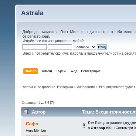
Astrala
Добре дошъл/дошла,
Гост
. Моля,
въведи своето потребителско 
се регистрирай
.
Изгубил си
активационния е-мейл
?
Влез с потребителско име, парола и продължителност на сесия
Начало
Помощ
Търси
Вход
Регистрация
Astrala
»
Астрология. Езотерика
»
Астрология
»
Ексцентричност,лудост
Страници:
1
...
5
6
[
7
]
Автор
Тема: Ексцентричност,л
Re: Ексцентричност,лудос
Сафо
«
Отговор #90 -:
Септември 02
Hero Member