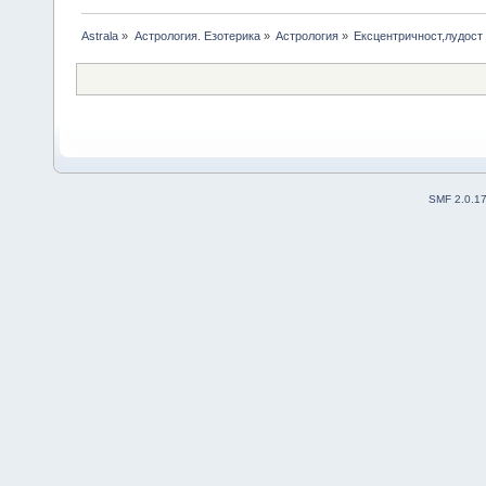
Astrala
»
Астрология. Езотерика
»
Астрология
»
Ексцентричност,лудост
SMF 2.0.1