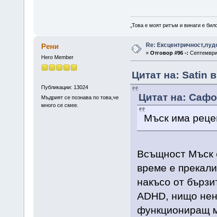
„Това е моят ритъм и винаги е бил
Re: Ексцентричност,луд
Рени
«
Отговор #96 -:
Септември 
Hero Member
Цитат на: Satin 
Публикации: 13024
Цитат на: Сафо 
Мъдрият се познава по това,че
много се смее.
Мъск има реце
Всъщност Мъск с
време е прекали
накъсо от бързи
ADHD, нищо нен
функциониращ мо