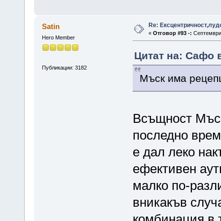
Re: Ексцентричност,луд
Satin
«
Отговор #93 -:
Септември 
Hero Member
Цитат на: Сафо в
Публикации: 3182
Мъск има рецеп
Всъщност Мъск 
последно врем
е дал леко нак
ефективен аут
малко по-разл
вникакъв случ
комбинация в 