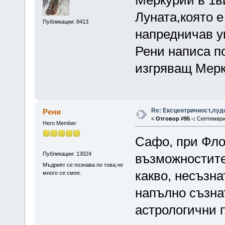
Луната,която е
Публикации: 8413
напредничав у
Рени написа по
изгряващ Мерк
Re: Ексцентричност,луд
Рени
«
Отговор #95 -:
Септември 
Hero Member
Сафо, при Фло
Публикации: 13024
възможностите
Мъдрият се познава по това,че
какво, несъзна
много се смее.
напълно съзна
астрологични 