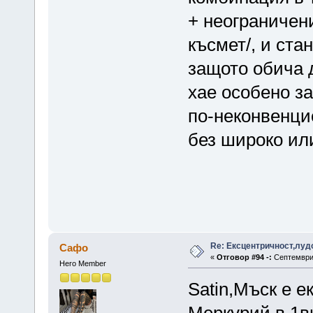
+ неограничени
късмет/, и ста
защото обича д
хае особено з
по-неконвенцио
без широко или
Re: Ексцентричност,луд
Сафо
«
Отговор #94 -:
Септември 
Hero Member
Satin,Мъск е е
Меркурий в 1в