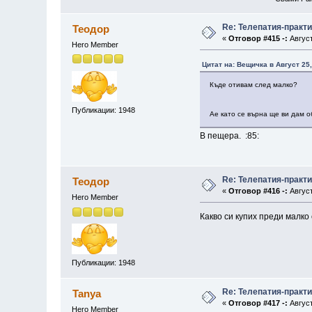
Re: Телепатия-практ
Теодор
«
Отговор #415 -:
Август
Hero Member
Цитат на: Вещичка в Август 25,
Къде отивам след малко?
Публикации: 1948
Ае като се върна ще ви дам о
В пещера. :85:
Re: Телепатия-практ
Теодор
«
Отговор #416 -:
Август
Hero Member
Какво си купих преди малко 
Публикации: 1948
Re: Телепатия-практ
Tanya
«
Отговор #417 -:
Август
Hero Member