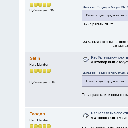
Цитат на: Теодор в Август 25, 
Публикации: 635
Какво си купих преди малко от
Тенис ракети :012:
"За да създадеш приятелство с
Свами Рам
Re: Телепатия-практ
Satin
«
Отговор #418 -:
Август
Hero Member
Цитат на: Теодор в Август 25, 
Какво си купих преди малко от
Публикации: 3182
Тенис ракета или нови топки
Re: Телепатия-практ
Теодор
«
Отговор #419 -:
Август
Hero Member