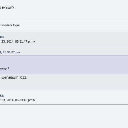
о вкъщи?
 inaniter loqui
ика
 23, 2014, 05:31:47 pm »
14, 05:30:27 pm
вкъщи?
е шегуваш? :012:
ика
 23, 2014, 05:33:45 pm »