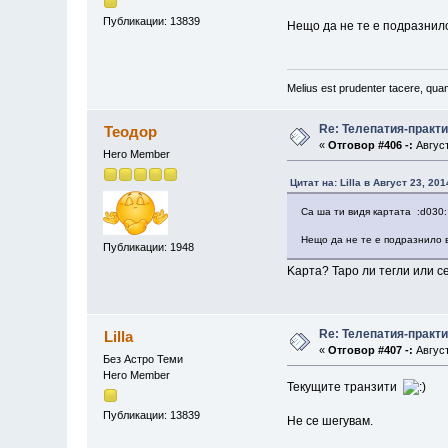
Публикации: 13839
Нещо да не те е подразнил
Melius est prudenter tacere, quam
Re: Телепатия-практ
Теодор
«
Отговор #406 -:
Август
Hero Member
Цитат на: Lilla в Август 23, 20
Са ша ти видя картата :d030:
Нещо да не те е подразнило 
Публикации: 1948
Kарта? Таро ли тегли или с
Re: Телепатия-практ
Lilla
«
Отговор #407 -:
Август
Без Астро Теми
Hero Member
Текущите транзити
Публикации: 13839
Не се шегувам.