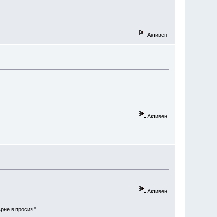
Активен
Активен
Активен
рне в просия."