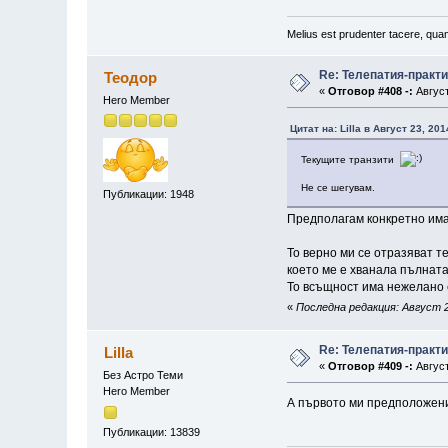
Melius est prudenter tacere, quam
Re: Телепатия-практ
Теодор
«
Отговор #408 -:
Август
Hero Member
Цитат на: Lilla в Август 23, 20
Текущите транзити
Не се шегувам.
Публикации: 1948
Предполагам конкретно им
То верно ми се отразяват т
което ме е хванала пълната
То всъщност има нежелано с
«
Последна редакция: Август 2
Re: Телепатия-практ
Lilla
«
Отговор #409 -:
Август
Без Астро Теми
Hero Member
А първото ми предположени
Публикации: 13839