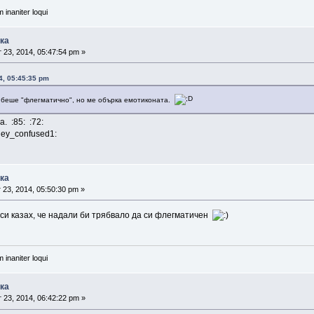
 inaniter loqui
ика
 23, 2014, 05:47:54 pm »
14, 05:45:35 pm
 беше "флегматично", но ме обърка емотиконата.
а. :85: :72:
iley_confused1:
ика
 23, 2014, 05:50:30 pm »
 си казах, че надали би трябвало да си флегматичен
 inaniter loqui
ика
 23, 2014, 06:42:22 pm »