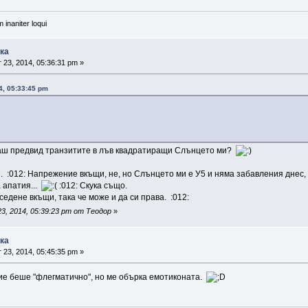
 inaniter loqui
ика
 23, 2014, 05:36:31 pm »
14, 05:33:45 pm
аш предвид транзитите в лъв квадратиращи Слънцето ми?
е. :012: Напрежение вкъщи, не, но Слънцето ми е У5 и няма забавления днес, 
 апатия...
:012: Скука също.
едене вкъщи, така че може и да си права. :012:
3, 2014, 05:39:23 pm от Теодор
»
ика
 23, 2014, 05:45:35 pm »
е беше "флегматично", но ме обърка емотиконата.