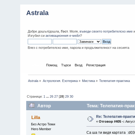
Astrala
Добре дошъл/дошла,
Гост
. Моля,
въведи своето потребителско име
Изгубил си
активационния е-мейл
?
Влез с потребителско име, парола и продължителност на сесията
Начало
Помощ
Търси
Вход
Регистрация
Astrala
»
Астрология. Езотерика
»
Мистика
»
Телепатия-практика
Страници:
1
...
26
27
[
28
]
29
30
Автор
Тема: Телепатия-прак
Re: Телепатия-практ
Lilla
«
Отговор #405 -:
Август
Без Астро Теми
Hero Member
Са ша ти видя картата :d03