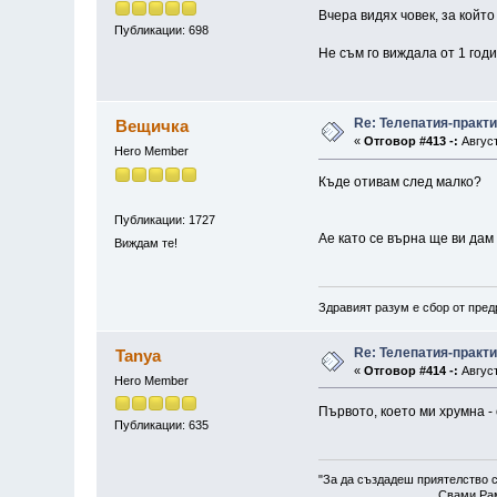
Вчера видях човек, за който
Публикации: 698
Не съм го виждала от 1 годи
Re: Телепатия-практ
Вещичка
«
Отговор #413 -:
Август
Hero Member
Къде отивам след малко?
Публикации: 1727
Ае като се върна ще ви дам
Виждам те!
Здравият разум е сбор от пред
Re: Телепатия-практ
Tanya
«
Отговор #414 -:
Август
Hero Member
Първото, което ми хрумна -
Публикации: 635
"За да създадеш приятелство с
Свами Рам