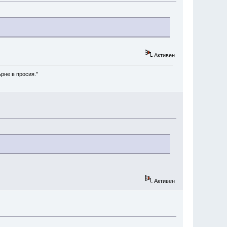
Активен
рне в просия."
Активен