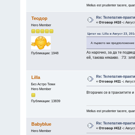
Melius est prudenter tacere, quam
Re: Телепатия-практ
Теодор
«
Отговор #410 -:
Август
Hero Member
Цитат на: Lilla в Август 23, 20
А първото ми предположение
Аз нарочно, за да те подвед
Публикации: 1948
ей, такова някакво. :73: :sm
Re: Телепатия-практ
Lilla
«
Отговор #411 -:
Август
Без Астро Теми
Hero Member
Вторачих се в транзитите и
Публикации: 13839
Melius est prudenter tacere, quam
Re: Телепатия-практ
Babyblue
«
Отговор #412 -:
Август
Hero Member