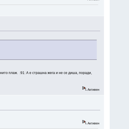
нито плаж. :91: А е страшна жега и не се диша, поради,
Активен
Активен