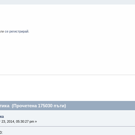
или
се регистрирай
.
тика (Прочетена 175030 пъти)
ика
 23, 2014, 05:30:27 pm »
0: