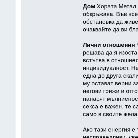
Дом
Хората Метал 
обкръжава. Във всек
обстановка да живея
очаквайте да ви бл
Лични отношения
Ч
решава да я изоста
встъпва в отношиея 
индивидуалност. Не
една до друга скали
му остават верни за
негови грижи и отго
нанасят мълниеносе
секса е важен, те 
само в своите жела
Ако тази енергия е
несправедливи, уве