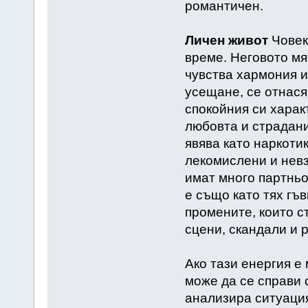
романтичен.
Личен живот
Човек
време. Неговото мяс
чувства хармония и
усещане, се отнася
спокойния си харак
любовта и страдани
явява като наркотик
лекомислени и невз
имат много партньо
е също като тях гъ
промените, които с
сцени, скандали и р
Ако тази енергия е 
може да се справи 
анализира ситуация