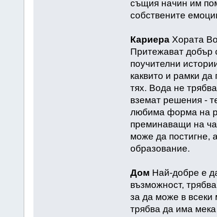
същия начин им пом
собствените емоци
Кариера
Хората Во
Притежават добър с
поучителни истории
каквито и рамки да 
тях. Вода не трябва
вземат решения - т
любима форма на р
преминаващи на ча
може да постигне, 
образование.
Дом
Най-добре е да
възможност, трябва
за да може в всеки
трябва да има мека