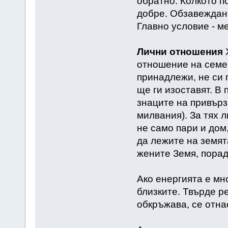
обратно. Колкото по
добре. Обзавеждане
Главно условие - ме
Лични отношения
Х
отношение на семей
принадлежи, не си г
ще ги изоставят. В
знаците на привърза
милвания). За тях 
не само пари и дом
да лежите на земят
жените Земя, порад
Ако енергията е мн
близките. Твърде ре
обкръжава, се отна