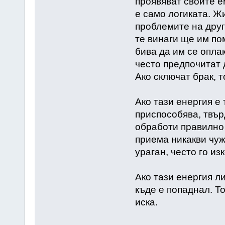
проявяват своите ем
е само логиката. Ж
проблемите на други
те винаги ще им по
бива да им се опла
често предпочитат 
Ако сключат брак, т
Ако тази енергия е 
приспособява, твър
обработи правилно
приема никакви чуж
ураган, често го из
Ако тази енергия ли
къде е попаднал. Т
иска.