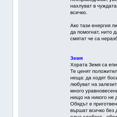
нахлуват в чуждата
всичко.
Ако тази енергия л
да помогнат, нито 
смятат че са нераз
Земя
Хората Земя са епи
Те ценят положител
неща: да ходят боси
любуват на залезит
много уравновесени
нищо на никого не д
Обядът е приготвен
вършат всичко без 
една слабост - обо