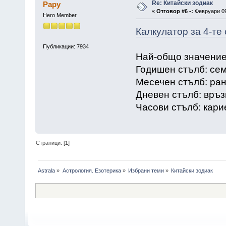
Re: Китайски зодиак
Papy
«
Отговор #6 -:
Февруари 09,
Hero Member
Калкулатор за 4-те
Публикации: 7934
Най-общо значение
Годишен стълб: се
Месечен стълб: ран
Дневен стълб: връзк
Часови стълб: кари
Страници: [
1
]
Astrala
»
Астрология. Езотерика
»
Избрани теми
»
Китайски зодиак