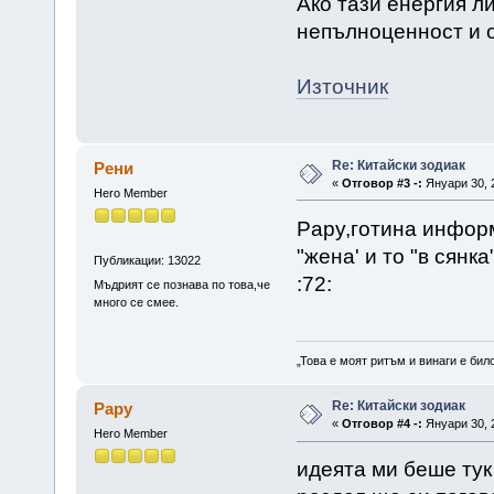
Ако тази енергия ли
непълноценност и о
Източник
Re: Китайски зодиак
Рени
«
Отговор #3 -:
Януари 30, 2
Hero Member
Papy,готина информ
"жена' и то "в сянк
Публикации: 13022
:72:
Мъдрият се познава по това,че
много се смее.
„Това е моят ритъм и винаги е бил
Re: Китайски зодиак
Papy
«
Отговор #4 -:
Януари 30, 2
Hero Member
идеята ми беше тук