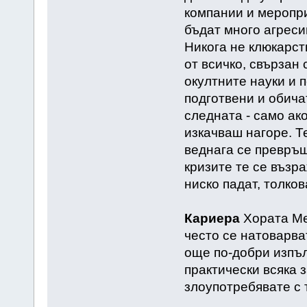
компании и меропри
бъдат много агресив
Никога не клюкарст
от всичко, свързан 
окултните науки и 
подготвени и обича
следната - само ак
изкачваш нагоре. Т
веднага се превръщ
кризите те се възра
ниско падат, толков
Кариера
Хората Ме
често се натоварва
още по-добри изпъл
практически всяка з
злоупотребявате с 