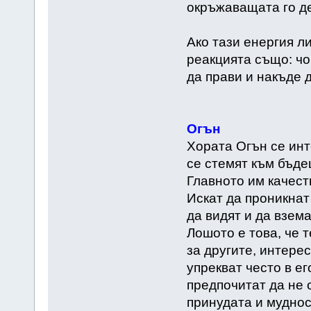
окръжаващата го д
Ако тази енергия л
реакцията също: чо
да прави и накъде д
Огън
Хората Огън се инт
се стемят към бъде
Главното им качест
Искат да проникнат
да видят и да взема
Лошото е това, че т
за другите, интерес
упрекват често в ег
предпочитат да не 
принудата и мудност