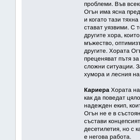
проблеми. Във всек
Огън има ясна пред
и когато тази тяхн
стават уязвими. С 
другите хора, които
мъжество, оптимизъ
другите. Хората Ог
преценяват пътя за
сложни ситуации. З
хумора и лесния на
Кариера
Хората на
как да поведат цяло
надежден екип, кои
Огън не е в състоя
състави концепсият
десетилетия, но с 
е негова работа.