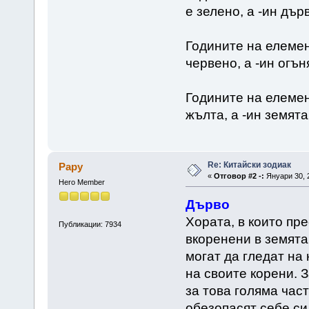
е зелено, а -ин дър
Годините на елемент
червено, а -ин огън
Годините на елемен
жълта, а -ин земята
Re: Китайски зодиак
Papy
«
Отговор #2 -:
Януари 30, 2
Hero Member
Дърво
Хората, в които пр
Публикации: 7934
вкоренени в земята,
могат да гледат на
на своите корени. 
за това голяма част
обезопасят себе си