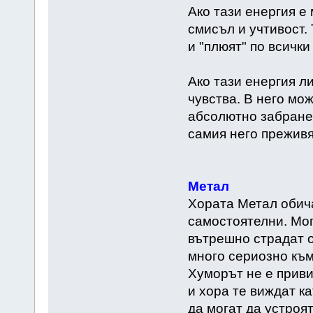
Ако тази енергия е 
смисъл и учтивост.
и "плюят" по всички
Ако тази енергия л
чувства. В него мож
абсолютно забранен
самия него преживя
Метал
Хората Метал обича
самостоятелни. Мог
вътрешно страдат о
много сериозно към
Хуморът не е приви
и хора те виждат ка
да могат да устроя