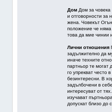
Дом
Дом за човека
и отговорности за н
жена. Човекът Огън
положение че няма 
това да мие чинии 
Лични отношения
П
задължително да му
иначе техните отно
партньор те могат 
го упрекват често 
безинтересни. В хо
задълбочени в себе
интересуват от тях.
изучават пъртньора
допускат близо до с