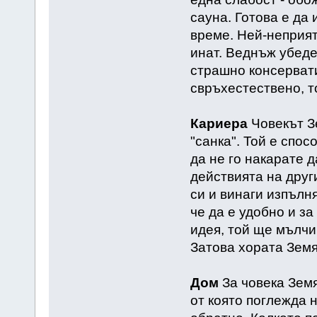
сауна. Готова е да 
време. Ней-неприят
инат. Веднъж убеде
страшно консервати
свръхестествено, т
Кариера
Човекът З
"санка". Той е спос
да не го накарате 
действията на други
си и винаги изпълня
че да е удобно и за
идея, той ще мълчи
Затова хората Земя
Дом
За човека Земя
от която поглежда 