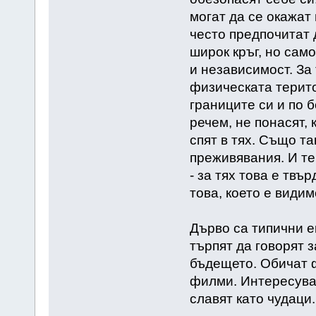
могат да се окажат 
често предпочитат 
широк кръг, но сам
и независимост. За 
физическата терито
границите си и по 
речем, не понасят, 
спят в тях. Също та
преживявания. И те
- за тях това е твъ
това, което е видим
Дърво са типични е
търпят да говорят 
бъдещето. Обичат 
филми. Интересуват
славят като чудаци.