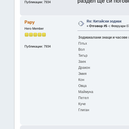
раздел ще си погов
Публикации: 7934
Re: Китайски зодиак
Papy
«
Отговор #5 -:
Февруари 07,
Hero Member
Зодиакалани знаци и часове 
Плъх
Публикации: 7934
Вол
Тигър
Заек
Дракон
Змия
Кон
Овца
Маймуна
Петел
Куче
Глиган