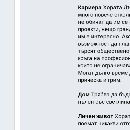
Кариера
Хората Дъ
много повече откол
не обичат да им се
проекти, нещо гран
им е интересно. Ак
възможност да плани
търсят обществено 
кръга на професион
които не ограничав
Могат дълго време 
прическа и грим.
Дом
Трябва да бъд
пълен със светлина
Личен живот
Хората
поемат никакви отг