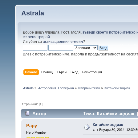
Astrala
Добре дошъл/дошла,
Гост
. Моля,
въведи своето потребителско 
се регистрирай
.
Изгубил си
активационния е-мейл
?
Влез с потребителско име, парола и продължителност на сесия
Начало
Помощ
Търси
Вход
Регистрация
Astrala
»
Астрология. Езотерика
»
Избрани теми
»
Китайски зодиак
Страници: [
1
]
Автор
Тема: Китайски зодиак 
Китайски зодиак
Papy
«
-:
Януари 30, 2014, 12:39:5
Hero Member