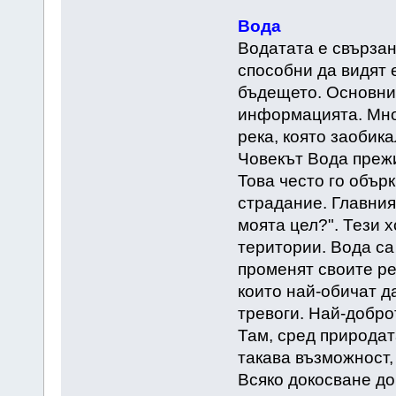
Вода
Водатата е свързан
способни да видят
бъдещето. Основни
информацията. Мног
река, която заобика
Човекът Вода прежи
Това често го обърк
страдание. Главният
моята цел?". Тези 
територии. Вода са
променят своите ре
които най-обичат д
тревоги. Най-доброт
Там, сред природата
такава възможност, 
Всяко докосване до