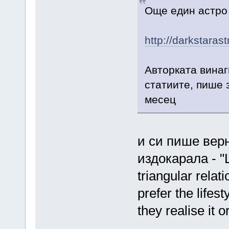
Още един астро б
http://darkstaras
Авторката винаг
статиите, пише 
месец
и си пише вер
издокарала - "L
triangular rela
prefer the life
they realise it or