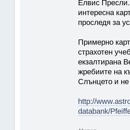
Елвис Пресли.
интересна кар
проследя за у
Примерно кар
страхотен уче
екзалтирана Ве
жребиите на къ
Слънцето и не
http://www.astr
databank/Pfeiff