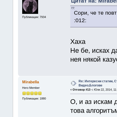
Цитат на: Mirabe
Сори, че те пов
Публикации: 7934
:012:
Хаха
Не бе, исках д
нея някой каз
Re: Интересни статии, С
Mirabella
Видео,Блогове
Hero Member
«
Отговор #13 -:
Юли 22, 2014, 11:
Публикации: 1880
О, и аз искам
това алгоритъм