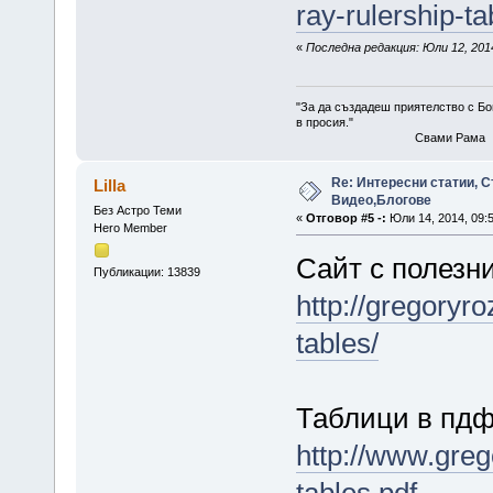
ray-rulership-ta
«
Последна редакция: Юли 12, 2014
"За да създадеш приятелство с Бог
в просия."
Свами Рама
Re: Интересни статии, С
Lilla
Видео,Блогове
Без Астро Теми
«
Отговор #5 -:
Юли 14, 2014, 09:
Hero Member
Сайт с полезн
Публикации: 13839
http://gregoryr
tables/
Таблици в пдф
http://www.greg
tables.pdf