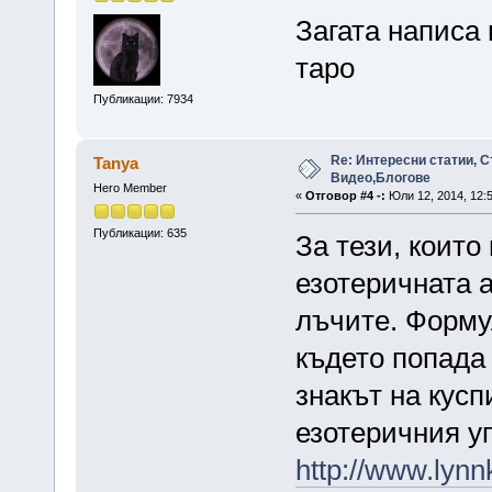
Загата написа
таро
Публикации: 7934
Re: Интересни статии, С
Tanya
Видео,Блогове
Hero Member
«
Отговор #4 -:
Юли 12, 2014, 12:
Публикации: 635
За тези, които
езотеричната 
лъчите. Формул
където попада
знакът на кусп
езотеричния уп
http://www.lynn