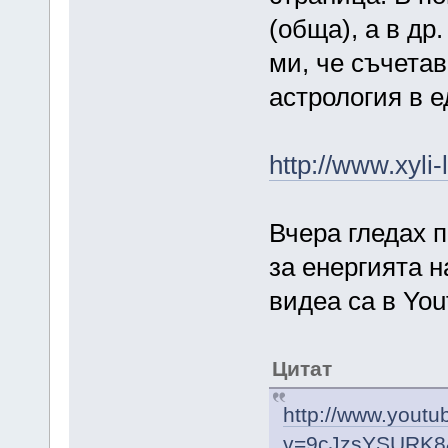
(обща), а в др
ми, че съчетав
астрология в е
http://www.xyli
Вчера гледах 
за енергията н
видеа са в You
Цитат
http://www.yout
v=9cJzsYSURK8