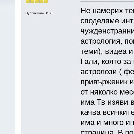
Не намерих те
Публикации: 1168
споделяме инт
чужденстранни 
астрология, по
теми), видеа и
Гали, която за
астролози ( фе
привърженик и 
от няколко ме
има Тв изяви 
качва всичките
има и много ин
страница. В по