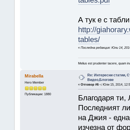
А тук е с табл
http://giahorar
tables/
«
Последна редакция: Юли 14, 2014,
Melius est prudenter tacere, quam ina
Re: Интересни статии, С
Mirabella
Видео,Блогове
Hero Member
«
Отговор #6 -:
Юли 15, 2014, 12:
Публикации: 1880
Благодаря ти, 
Последният ли
на Джия - една
изчезна от фо