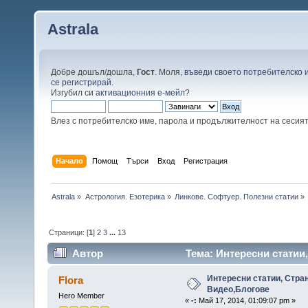
Astrala
Добре дошъл/дошла,
Гост
. Моля,
въведи своето потребителско 
се регистрирай
.
Изгубил си
активационния е-мейл
?
Влез с потребителско име, парола и продължителност на сесия
Начало
Помощ
Търси
Вход
Регистрация
Astrala
»
Астрология. Езотерика
»
Линкове. Софтуер. Полезни статии
»
Страници: [
1
]
2
3
...
13
Автор
Тема: Интересни статии
пъти)
Интересни статии, Стран
Flora
Видео,Блогове
Hero Member
«
-:
Май 17, 2014, 01:09:07 pm »