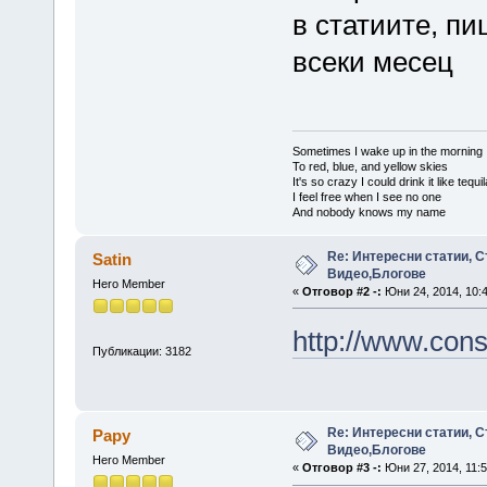
в статиите, п
всеки месец
Sometimes I wake up in the morning
To red, blue, and yellow skies
It's so crazy I could drink it like tequi
I feel free when I see no one
And nobody knows my name
Re: Интересни статии, С
Satin
Видео,Блогове
Hero Member
«
Отговор #2 -:
Юни 24, 2014, 10:
http://www.cons
Публикации: 3182
Re: Интересни статии, С
Papy
Видео,Блогове
Hero Member
«
Отговор #3 -:
Юни 27, 2014, 11:5