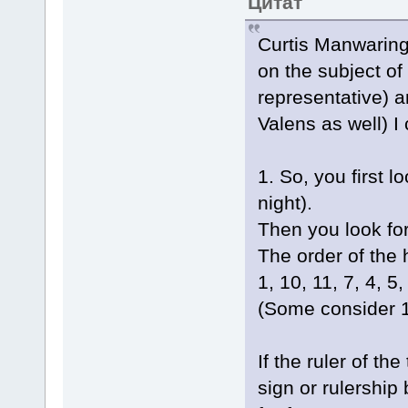
Цитат
Curtis Manwaring
on the subject of
representative) a
Valens as well) I
1. So, you first 
night).
Then you look for 
The order of the h
1, 10, 11, 7, 4, 5,
(Some consider 1
If the ruler of the
sign or rulership b