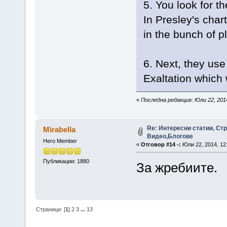
5. You look for t
In Presley's chart
in the bunch of p
6. Next, they use 
Exaltation which
«
Последна редакция: Юли 22, 2014
Re: Интересни статии, Стр
Mirabella
Видео,Блогове
Hero Member
«
Отговор #14 -:
Юли 22, 2014, 12
Публикации: 1880
За жребиите.
Страници: [
1
]
2
3
...
13