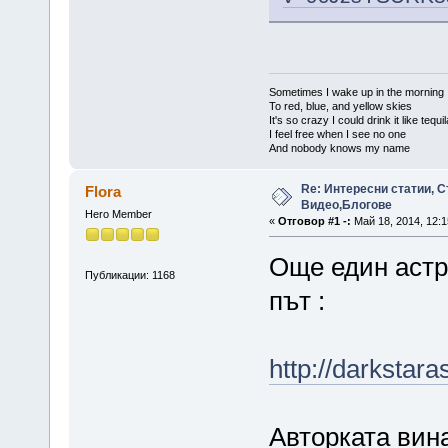
Sometimes I wake up in the morning
To red, blue, and yellow skies
It's so crazy I could drink it like tequi
I feel free when I see no one
And nobody knows my name
Re: Интересни статии, С
Flora
Видео,Блогове
Hero Member
«
Отговор #1 -:
Май 18, 2014, 12:1
Още един астро
Публикации: 1168
път :
http://darkstara
Авторката вин