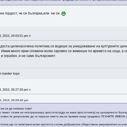
на гордост, че си българка,или не си
, 2015, 04:03:51 pm »
доста целенасочена политика се водеше за унищожаване на културните ценно
Имам много ярки спомени колко скромно се живееше по времето на соца, а сег
и ограбен, и не само българският.
 inaniter loqui
, 2015, 05:27:29 pm »
, 2015, 05:09:40 pm
съм,за да напиша това!
 памет тачим не неотрализира простотата(да не кажа простотията) на целокупното българс
а освен,че допуснахме да се поругае името им,не правим нищо градивно.ТЕХНИТЕ ИМЕНА 
ителна ще те попитам-в колко протести,стачки,доброволни обществени мероприятия си уч