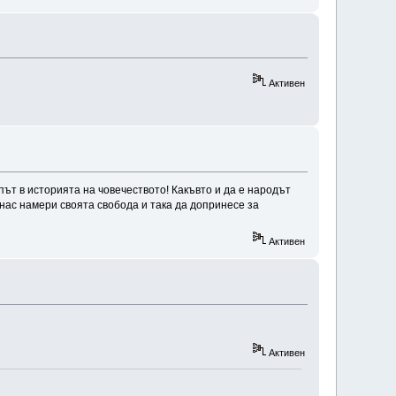
Активен
 път в историята на човечеството! Какъвто и да е народът
т нас намери своята свобода и така да допринесе за
Активен
Активен