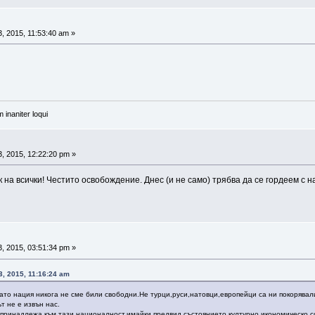
, 2015, 11:53:40 am »
 inaniter loqui
, 2015, 12:22:20 pm »
на всички! Честито освобождение. Днес (и не само) трябва да се гордеем с н
, 2015, 03:51:34 pm »
, 2015, 11:16:24 am
 като нация никога не сме били свободни.Не турци,руси,натовци,европейци са ни покоряв
т не е извън нас.
е принадлежа към тази националност,имайки предвид състоянието културно,икономическо,