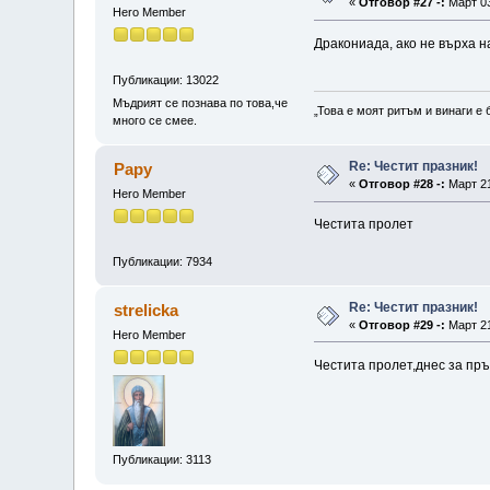
«
Отговор #27 -:
Март 03
Hero Member
Дракониада, ако не върха н
Публикации: 13022
Мъдрият се познава по това,че
„Това е моят ритъм и винаги е 
много се смее.
Re: Честит празник!
Papy
«
Отговор #28 -:
Март 21
Hero Member
Честита пролет
Публикации: 7934
Re: Честит празник!
strelicka
«
Отговор #29 -:
Март 21
Hero Member
Честита пролет,днес за пръв
Публикации: 3113