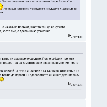
а.Получих защита от профсъюза,но такива "горди българи" като
Ако имаше някакъв бунт и родолюбие в душата ти,щеше да си
лаг.
 не изключва необходимостта той да се чувства
а, което сме, е достойно за уважение.
Активен
и какво ти
отговарят
другите. После
седни
и прочети
и гордост, за да коментираш и изразяваш мнение , което
 за юбилей на група индивиди с IQ 130,нито отражение на
е по-важно да изразиш недоволството си и негодуванието си
Активен