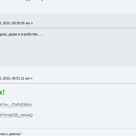
, 2015, 09:35:05 am »
а, дори и в робство......
, 2015, 09:51:11 am »
к!
tch?v=_-ITuPcEWUs
atch?v=qdJZy_mnxaQ
лка с дявола."