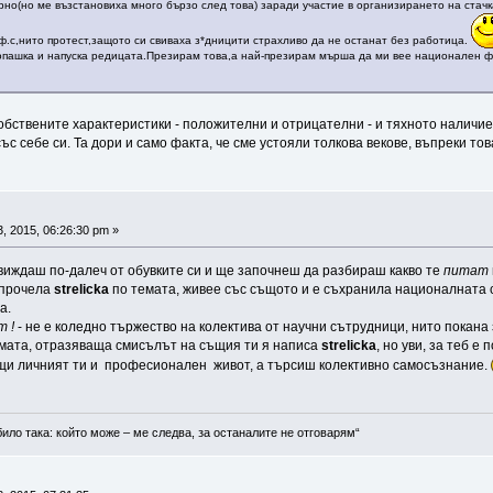
но(но ме възстановиха много бързо след това) заради участие в организирането на стачк
оф.с,нито протест,защото си свиваха з*дницити страхливо да не останат без работица.
опашка и напуска редицата.Презирам това,а най-презирам мърша да ми вее национален ф
собствените характеристики - положителни и отрицателни - и тяхното наличие
ъс себе си. Та дори и само факта, че сме устояли толкова векове, въпреки тов
, 2015, 06:26:30 pm »
 виждаш по-далеч от обувките си и ще започнеш да разбираш какво те
питат
е прочела
strelicka
по темата, живее със същото и е съхранила националната с
а.
 !
- не е коледно тържество на колектива от научни сътрудници, нито покана
 Думата, отразяваща смисълът на същия ти я написа
strelicka
, но уви, за теб 
ещи личният ти и професионален живот, а търсиш колективно самосъзнание.
било така: който може – ме следва, за останалите не отговарям“