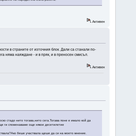
Активен
сти в страните от източния блок. Дали са станали по-
а няма наяждане - и в пряк, и в преносен смисъл.
Активен
ко стадо нито тогава,нито сега.Тогава поне е имало кой да
ще ги споменаваме още някое десетилетие
аствала?Ако беше участвала щеше да си на моето мнение.