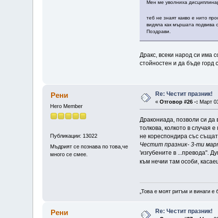
Мен ме уволниха дисциплинар
теб не знаят какво е нито пр
видяла как мършата подвива 
Поздрави.
Дракс, всеки народ си има 
стойностен и да бъде горд с
Re: Честит празник!
Рени
«
Отговор #26 -:
Март 03
Hero Member
Дракониада, позволи си да
толкова, колкото в случая 
не кореспондира със същат
Публикации: 13022
Честит празник- 3-ти март
Мъдрият се познава по това,че
'изгубените в ...превода".
много се смее.
към нечии там особи, каса
„Това е моят ритъм и винаги е 
Re: Честит празник!
Рени