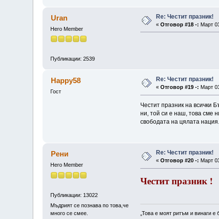
Re: Честит празник!
Uran
«
Отговор #18 -:
Март 03
Hero Member
Публикации: 2539
Re: Честит празник!
Happy58
«
Отговор #19 -:
Март 03
Гост
Честит празник на всички Б
ни, той си е наш, това сме 
свободата на цялата нация
Re: Честит празник!
Рени
«
Отговор #20 -:
Март 03
Hero Member
Честит празник !
Публикации: 13022
Мъдрият се познава по това,че
„Това е моят ритъм и винаги е 
много се смее.