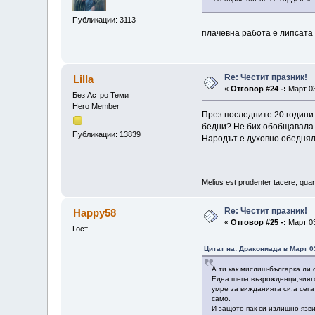
Публикации: 3113
плачевна работа е липсата 
Re: Честит празник!
Lilla
«
Отговор #24 -:
Март 03
Без Астро Теми
Hero Member
През последните 20 години 
бедни? Не бих обобщавала. 
Публикации: 13839
Народът е духовно обеднял 
Melius est prudenter tacere, quam
Re: Честит празник!
Happy58
«
Отговор #25 -:
Март 03
Гост
Цитат на: Дракониада в Март 03
А ти как мислиш-българка ли 
Една шепа възрожденци,чиято
умре за вижданията си,а сег
само.
И защото пак си излишно язв