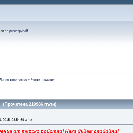
или
се регистрирай
.
Лично творчество
»
Честит празник!
! (Прочетена 219986 пъти)
, 2015, 08:54:59 am »
ние от турско робство! Нека бъдем свободни!