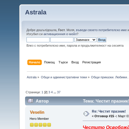
Astrala
Добре дошъл/дошла,
Гост
. Моля,
въведи своето потребителско име
Изгубил си
активационния е-мейл
?
Влез с потребителско име, парола и продължителност на сесията
Начало
Помощ
Търси
Вход
Регистрация
Astrala
»
Общи и административни теми
»
Общи приказки. Любими. 
Страници:
1
[
2
]
3
4
...
37
Автор
Тема: Честит празник
Re: Честит празник!
Veselin
«
Отговор #15 -:
Март 03
Hero Member
Честито Освобожде