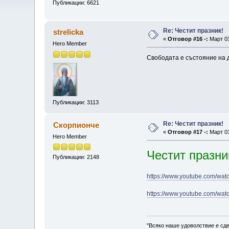
Публикации: 6621
Re: Честит празник!
strelicka
«
Отговор #16 -:
Март 03
Hero Member
Свободата е състояние на дух
Публикации: 3113
Re: Честит празник!
Скорпионче
«
Отговор #17 -:
Март 03
Hero Member
Честит празни
Публикации: 2148
https://www.youtube.com/wa
https://www.youtube.com/w
"Всяко наше удоволствие е сде