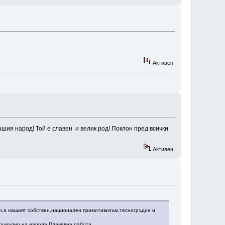
Активен
ашия народ! Той е славен и велик род! Поклон пред всички
Активен
али,а нашият собствен,национален примитивизъм,тесногръдие и
социално на народа.Плачевна работа.