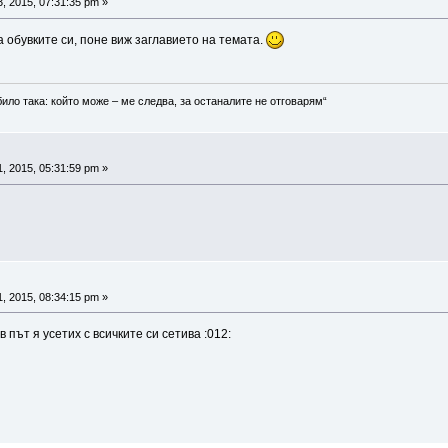
, 2015, 07:31:35 pm »
а обувките си, поне виж заглавието на темата.
било така: който може – ме следва, за останалите не отговарям“
, 2015, 05:31:59 pm »
, 2015, 08:34:15 pm »
 път я усетих с всичките си сетива :012: