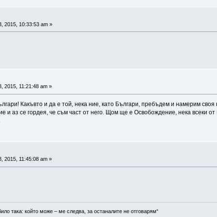
, 2015, 10:33:53 am »
, 2015, 11:21:48 am »
ългари! Какъвто и да е той, нека ние, като Българи, пребъдем и намерим своя
ние и аз се гордея, че съм част от него. Щом ще е Освобождение, нека всеки о
.
, 2015, 11:45:08 am »
било така: който може – ме следва, за останалите не отговарям“