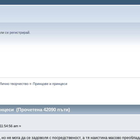
или
се регистрирай
.
Лично творчество
»
Принцове и принцеси
нцеси (Прочетена 42090 пъти)
11:54:56 am »
 но не мога да се задоволя с посредственост, а тя наистина масово преобла