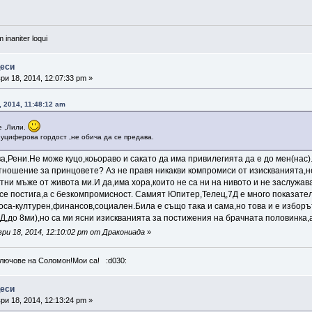
 inaniter loqui
цеси
и 18, 2014, 12:07:33 pm »
 2014, 11:48:12 am
е ,Лили.
Луциферова гордост ,не обича да се предава.
ва,Рени.Не може куцо,коьораво и сакато да има привилегията да е до мен(нас)
тношение за принцовете? Аз не правя никакви компромиси от изискванията,не
тни мъже от живота ми.И да,има хора,които не са ни на нивото и не заслужав
 се постига,a с безкомпромисност. Самият Юпитер,Телец,7Д е много показате
боса-културен,финансов,социален.Била е също така и сама,но това и е избор
Д,до 8ми),но са ми ясни изискванията за постижения на брачната половинка,а
и 18, 2014, 12:10:02 pm от Дракониада
»
лючове на Соломон!Мои са! :d030:
цеси
и 18, 2014, 12:13:24 pm »