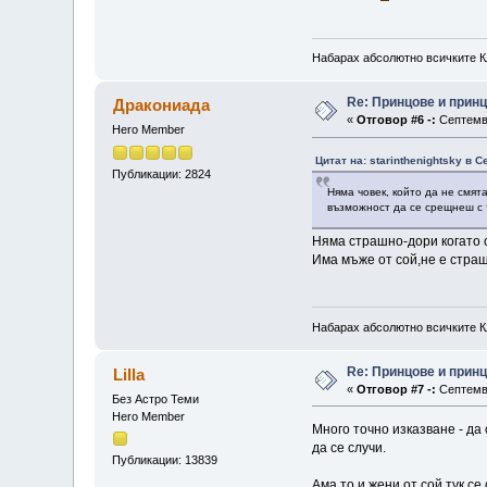
Набарах абсолютно всичките К
Re: Принцове и прин
Дракониада
«
Отговор #6 -:
Септемвр
Hero Member
Цитат на: starinthenightsky в 
Публикации: 2824
Няма човек, който да не смят
възможност да се срещнеш с 
Няма страшно-дори когато 
Има мъже от сой,не е страш
Набарах абсолютно всичките К
Re: Принцове и прин
Lilla
«
Отговор #7 -:
Септемвр
Без Астро Теми
Hero Member
Много точно изказване - да
да се случи.
Публикации: 13839
Ама то и жени от сой тук с