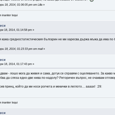
 18, 2014, 01:06:05 pm от Lilla
»
 inaniter loqui
цеси
и 18, 2014, 01:14:58 pm »
 си кажа средностатистическия българин не ми харесва държа мъжа да има по б
и 18, 2014, 01:23:33 pm от mail
»
цеси
и 18, 2014, 01:17:43 pm »
двам - лошо мога да живея и сама, дотук се справям с оцеляването. За какво 
ябва да сляза едно-две нива по-надолу? Риторичен въпрос, не очаквам отгов
ив принц, който да ми носи рогчета и мекички в леглото.... аааах! :29:
 inaniter loqui
цеси