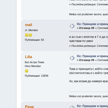
«
Последна редакция: Септември
Melius est prudenter tacere, quam
Re: Принцове и прин
mail
«
Отговор #8 -:
Септемвр
Jr. Member
и аз съм с юпитер в 7 и да
Публикации: 93
чувствам по умен
«
Последна редакция: Септемвр
Re: Принцове и прин
Lilla
«
Отговор #9 -:
Септемвр
Без Астро Теми
Hero Member
Това е принципът, който сле
обстоятелства и с който тр
Публикации: 13839
Ах, как искам да намеря крас
Melius est prudenter tacere, quam
Re: Принцове и прин
Рени