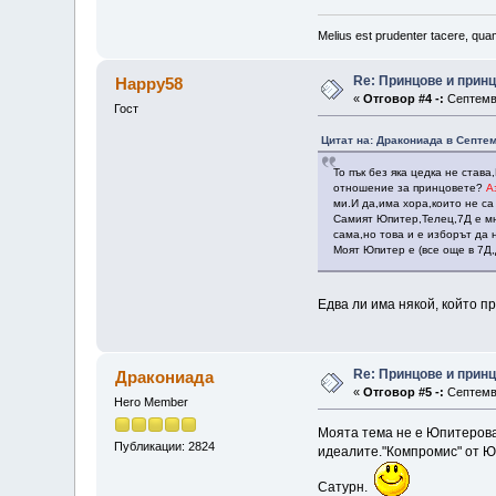
Melius est prudenter tacere, quam
Re: Принцове и прин
Happy58
«
Отговор #4 -:
Септемвр
Гост
Цитат на: Дракониада в Септем
То пък без яка цедка не став
отношение за принцовете?
А
ми.И да,има хора,които не са
Самият Юпитер,Телец,7Д е мн
сама,но това и е изборът да 
Моят Юпитер е (все още в 7Д,
Едва ли има някой, който пр
Re: Принцове и прин
Дракониада
«
Отговор #5 -:
Септемвр
Hero Member
Моята тема не е Юпитерова,
Публикации: 2824
идеалите."Компромис" от Ю
Сатурн.