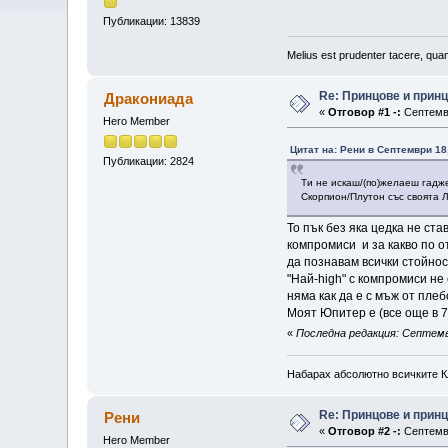
Публикации: 13839
Melius est prudenter tacere, quam
Re: Принцове и прин
Дракониада
«
Отговор #1 -:
Септемвр
Hero Member
Цитат на: Рени в Септември 18,
Публикации: 2824
Ти не искаш/(по)желаеш гадж
Скорпион/Плутон със своята 
То пък без яка цедка не ста
компромиси и за какво по о
да познавам всички стойнос
"Най-high" с компромиси не
няма как да е с мъж от пле
Моят Юпитер е (все още в 7
«
Последна редакция: Септемвр
Набарах абсолютно всичките К
Re: Принцове и прин
Рени
«
Отговор #2 -:
Септемвр
Hero Member