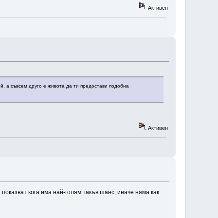
Активен
ой, а съвсем друго е живота да ти предостави подобна
Активен
 показват кога има най-голям такъв шанс, иначе няма как