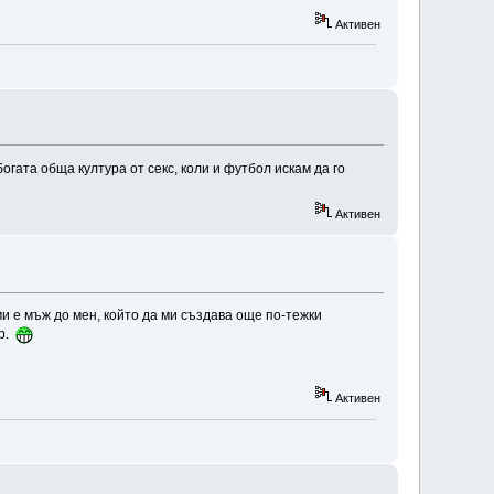
Активен
огата обща култура от секс, коли и футбол искам да го
Активен
ми е мъж до мен, който да ми създава още по-тежки
ор.
Активен