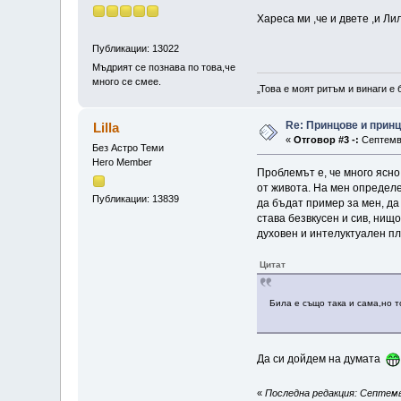
Хареса ми ,че и двете ,и Л
Публикации: 13022
Мъдрият се познава по това,че
много се смее.
„Това е моят ритъм и винаги е 
Re: Принцове и прин
Lilla
«
Отговор #3 -:
Септемвр
Без Астро Теми
Hero Member
Проблемът е, че много ясно
от живота. На мен определе
Публикации: 13839
да бъдат пример за мен, да
става безвкусен и сив, нищ
духовен и интелуктуален пл
Цитат
Била е също така и сама,но т
Да си дойдем на думата
«
Последна редакция: Септември