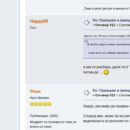
„Това е моят ритъм и винаги е 
Re: Принцове и прин
Happy58
«
Отговор #12 -:
Септемв
Гост
Цитат на: Рени в Септември 18,
В моята карта няма заложено
след като аз нямам заложен 
а как се разбира, дали ти е
питам де ....
Re: Принцове и прин
Рени
«
Отговор #13 -:
Септемв
Hero Member
Happy ,как какво да правиш 
Публикации: 13022
Според мен ,може би възлит
ведическата астрология по
Мъдрият се познава по това,че
много се смее.