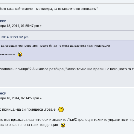
било така: който може – ме следва, за останалите не отговарям“
цеси
ри 18, 2014, 01:55:47 pm »
 2014, 01:21:02 pm
 да срещам принцове ,или може би аз не мога да разчета тази индикация ,
такъв шанс.
 "заложен принца"? А и как се разбира, "какво точно ще правиш с него, като г
цеси
ри 18, 2014, 02:14:50 pm »
с принца -да си принцеса ,това е .
е във връзка с главните оси и знаците Лъв/Стрелец и техните управители -п
-ясно е застъпена тази тенденция