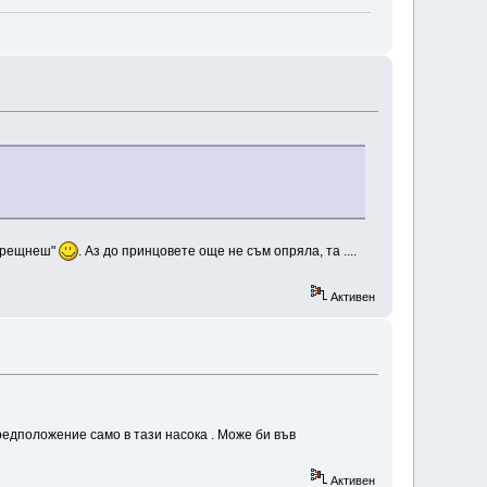
о срещнеш"
. Аз до принцовете още не съм опряла, та ....
Активен
редположение само в тази насока . Може би във
Активен