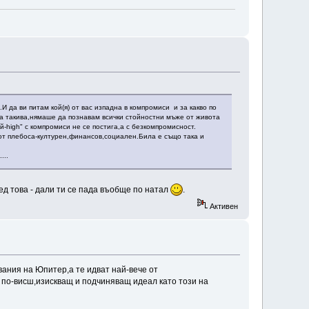
И да ви питам кой(я) от вас изпадна в компромиси и за какво по
ха такива,нямаше да познавам всички стойностни мъже от живота
й-high" с компромиси не се постига,a с безкомпромисност.
от плебоса-културен,финансов,социален.Била е също така и
...
лед това - дали ти се пада въобще по натал
.
Активен
вания на Юпитер,а те идват най-вече от
 по-висш,изискващ и подчиняващ идеал като този на