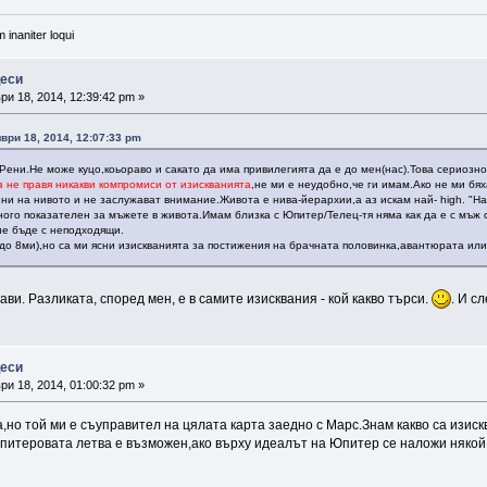
 inaniter loqui
цеси
и 18, 2014, 12:39:42 pm »
ври 18, 2014, 12:07:33 pm
а,Рени.Не може куцо,коьораво и сакато да има привилегията да е до мен(нас).Това сериозно.
з не правя никакви компромиси от изискванията
,не ми е неудобно,че ги имам.Ако не ми бя
 ни на нивото и не заслужават внимание.Живота е нива-йерархии,а аз искам най- high. "На
ого показателен за мъжете в живота.Имам близка с Юпитер/Телец-тя няма как да е с мъж 
не бъде с неподходящи.
до 8ми),но са ми ясни изискванията за постижения на брачната половинка,авантюрата или.
ави. Разликата, според мен, е в самите изисквания - кой какво търси.
. И с
цеси
и 18, 2014, 01:00:32 pm »
но той ми е съуправител на цялата карта заедно с Марс.Знам какво са изиск
питеровата летва е възможен,ако върху идеалът на Юпитер се наложи някой