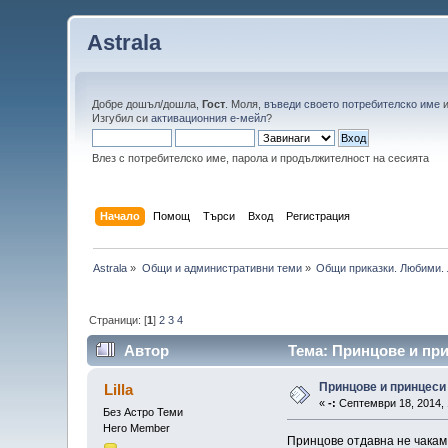
Astrala
Добре дошъл/дошла,
Гост
. Моля,
въведи своето потребителско име
Изгубил си
активационния е-мейл
?
Влез с потребителско име, парола и продължителност на сесията
Начало
Помощ
Търси
Вход
Регистрация
Astrala
»
Общи и административни теми
»
Общи приказки. Любими. 
Страници: [
1
]
2
3
4
Автор
Тема: Принцове и при
Принцове и принцеси
Lilla
«
-:
Септември 18, 2014, 
Без Астро Теми
Hero Member
Принцове отдавна не чакам,