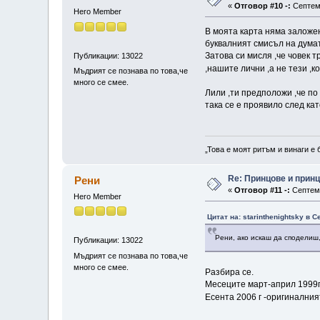
«
Отговор #10 -:
Септемв
Hero Member
В моята карта няма заложен
буквалният смисъл на думат
Затова си мисля ,че човек 
Публикации: 13022
,нашите лични ,а не тези ,
Мъдрият се познава по това,че
много се смее.
Лили ,ти предположи ,че по
така се е проявило след ка
„Това е моят ритъм и винаги е 
Re: Принцове и прин
Рени
«
Отговор #11 -:
Септемв
Hero Member
Цитат на: starinthenightsky в 
Рени, ако искаш да споделиш,
Публикации: 13022
Мъдрият се познава по това,че
много се смее.
Разбира се.
Месеците март-април 1999г-
Есента 2006 г -оригиналния