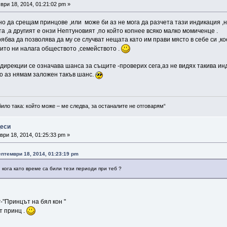
ри 18, 2014, 01:21:02 pm »
о да срещам принцове ,или може би аз не мога да разчета тази индикация ,
а ,а другият е онзи Нептуновият ,по който копнее всяко малко момиченце .
трябва да позволява да му се случват нещата като им прави място в себе си ,
които ни налага обществото ,семейството .
 дирекции се означава шанса за същите -проверих сега,аз не видях такива ин
то аз нямам заложен такъв шанс.
било така: който може – ме следва, за останалите не отговарям“
цеси
ри 18, 2014, 01:25:33 pm »
Септември 18, 2014, 01:23:19 pm
 кога като време са били тези периоди при теб ?
"Принцът на бял кон "
т принц .