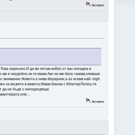
Активен
.Това сериозно.И да ви питам кой(я) от вас изпадна в
 ми е неудобно,че ги имам.Ако не ми бяха такива,нямаше
ат внимание.Живота е нива-йерархии,а аз искам най- high.
лен за мъжете в живота.Имам близка с Юпитер/Телец-тя
ът да не бъде с неподходящи.
вантюрата или....
Активен