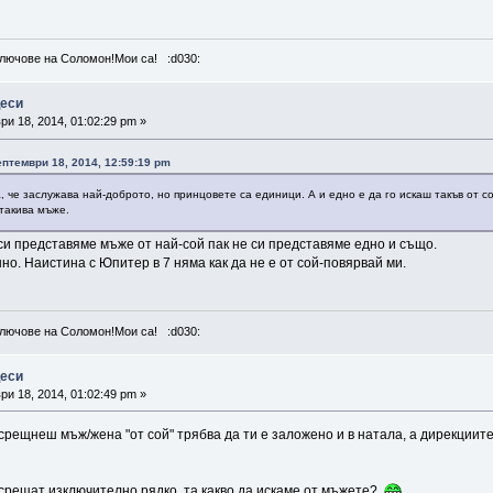
лючове на Соломон!Мои са! :d030:
цеси
и 18, 2014, 01:02:29 pm »
Септември 18, 2014, 12:59:19 pm
а, че заслужава най-доброто, но принцовете са единици. А и едно е да го искаш такъв от с
такива мъже.
си представяме мъже от най-сой пак не си представяме едно и също.
но. Наистина с Юпитер в 7 няма как да не е от сой-повярвай ми.
лючове на Соломон!Мои са! :d030:
цеси
и 18, 2014, 01:02:49 pm »
 срещнеш мъж/жена "от сой" трябва да ти е заложено и в натала, а дирекциите
е срещат изключително рядко, та какво да искаме от мъжете?