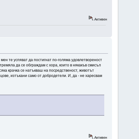
Активен
т мен те успяват да постигнат по-голяма удовлетвореност
тремяла да се обграждам с хора, които в някакъв смисъл
всяка крачка се натъкваш на посредственост, животът
цове, изтъкани само от добродетели. И, да - не харесвам
Активен