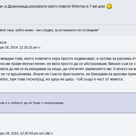
или ,и Дракониада,реагирате както повеля Юпитер в 7-ми дом.
било така: който може – ме следва, за останалите не отговарям“
цеси
и 18, 2014, 12:15:15 pm »
 виждам това, което повечето хора просто подминават, и затова за разлика о
но ми прави впечатление, не мога просто да се абстрахирам. Винаги съм се с
 мога да им се възхищавам за нещо, да спечелят уважението ми. А когато на 
о не те вдъхновява. Иначе не съм по фантазиите, не бленувам за красиви прин
ебос, при това тесногръд, но щеш не щеш - той също е част от живота.
ова и е изборът да не бъде с неподходящи.
 18, 2014, 12:20:43 pm от Lilla
»