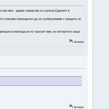
но при мен -двама такива ми се
случиха
.Единият в
което изисква периодично да се съобразяваме с нуждите си
дикации в периода,но по транзит има ,но интересно защо
Активен
Активен