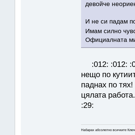
девойче неориент
И не си падам по
Имам силно чувс
Официалната ми
:012: :012: :0
нещо по кутиит
паднах по тях
цялата работа.
:29:
Набарах абсолютно всичките Ключ