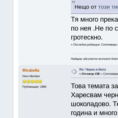
Нещо от
този ти
Тя много прека
по нея .Не по 
гротескно.
«
Последна редакция: Септември 2
Набарах абсолютно всичките Ключ
Re: Черно и бяло
Mirabella
«
Отговор #38 -:
Септември 
Hero Member
Това темата з
Публикации: 1880
Харесвам черно
шоколадово. Т
година и много