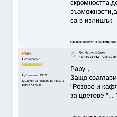
скромността,д
възможности,а
са в излишък.
Набарах абсолютно всичките Ключ
Re: Черно и бяло
Рени
«
Отговор #32 -:
Септември 
Hero Member
Papy ,
Публикации: 13022
Защо озаглави 
Мъдрият се познава по това,че
"Розово и кафя
много се смее.
за цветове "...
„Това е моят ритъм и винаги е бил