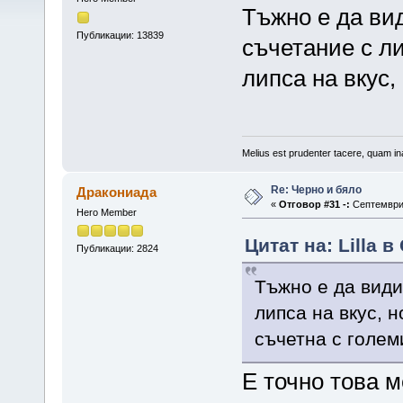
Тъжно е да ви
Публикации: 13839
съчетание с л
липса на вкус
Melius est prudenter tacere, quam ina
Re: Черно и бяло
Дракониада
«
Отговор #31 -:
Септември 
Hero Member
Цитат на: Lilla 
Публикации: 2824
Тъжно е да види
липса на вкус, 
съчетна с голе
Е точно това м