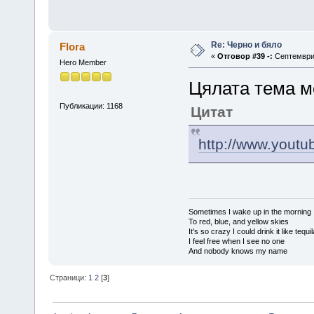
Re: Черно и бяло
Flora
«
Отговор #39 -:
Септември 
Hero Member
Цялата тема мо
Публикации: 1168
Цитат
http://www.yout
Sometimes I wake up in the morning
To red, blue, and yellow skies
It's so crazy I could drink it like tequi
I feel free when I see no one
And nobody knows my name
Страници:
1
2
[
3
]