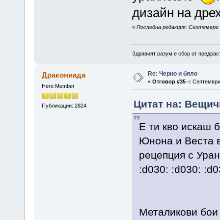
дизайн на дрех
«
Последна редакция: Септември 2
Здравият разум е сбор от предрас
Re: Черно и бяло
Дракониада
«
Отговор #35 -:
Септември 
Hero Member
Цитат на: Вещич
Публикации: 2824
E ти кво искаш 
Юнона и Веста в
рецепция с Уран
:d030: :d030: :d0
Металикови бои 