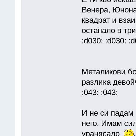
Венера, Юнона
квадрат и вза
останало в триг
:d030: :d030: :d
Металикови бои
разлика девойч
:043: :043:
И не си падам 
него. Имам сил
уранясало