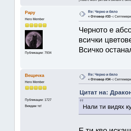
Re: Черно и бяло
Papy
«
Отговор #33 -:
Септември 
Hero Member
Черното е абсо
всички цветов
Всичко остана
Публикации: 7934
Re: Черно и бяло
Вещичка
«
Отговор #34 -:
Септември 
Hero Member
Цитат на: Драко
Публикации: 1727
Нали ти видях к
Виждам те!
E ти кво искаш