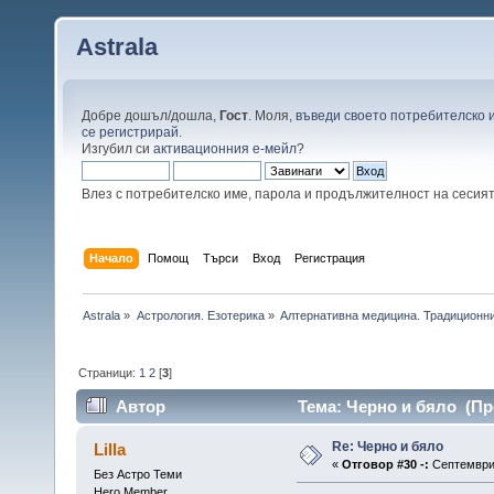
Astrala
Добре дошъл/дошла,
Гост
. Моля,
въведи своето потребителско 
се регистрирай
.
Изгубил си
активационния е-мейл
?
Влез с потребителско име, парола и продължителност на сесия
Начало
Помощ
Търси
Вход
Регистрация
Astrala
»
Астрология. Езотерика
»
Алтернативна медицина. Традиционни
Страници:
1
2
[
3
]
Автор
Тема: Черно и бяло (Пр
Re: Черно и бяло
Lilla
«
Отговор #30 -:
Септември 
Без Астро Теми
Hero Member