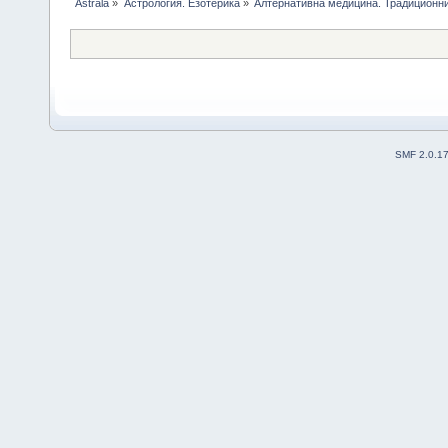
Astrala
»
Астрология. Езотерика
»
Алтернативна медицина. Традиционни
SMF 2.0.1