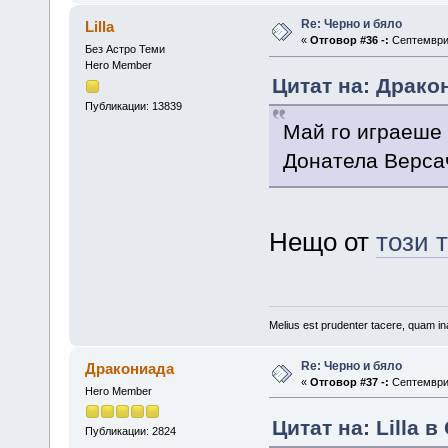
Re: Черно и бяло
Lilla
«
Отговор #36 -:
Септември 
Без Астро Теми
Hero Member
Цитат на: Драко
Публикации: 13839
Май го играеше 
Донатела Верса
Нещо от
този 
Melius est prudenter tacere, quam ina
Re: Черно и бяло
Дракониада
«
Отговор #37 -:
Септември 
Hero Member
Цитат на: Lilla 
Публикации: 2824