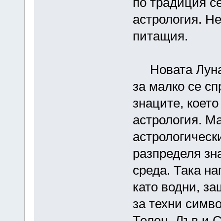
по традиция се
астрология. Не
питащия.
Новата Луна с
за малко се сп
знаците, което
астрология. М
астрологическ
разпределя зн
среда. Така на
като водни, за
за техни симво
Телец, Лъв и 