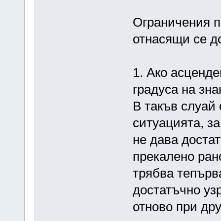
Ограничения п
отнасящи се д
1. Ако асценде
градуса на знак
В такъв слуай 
ситуацията, за
не дава доста
прекалено рано
трябва тепърва
достатъчно уз
отново при дру