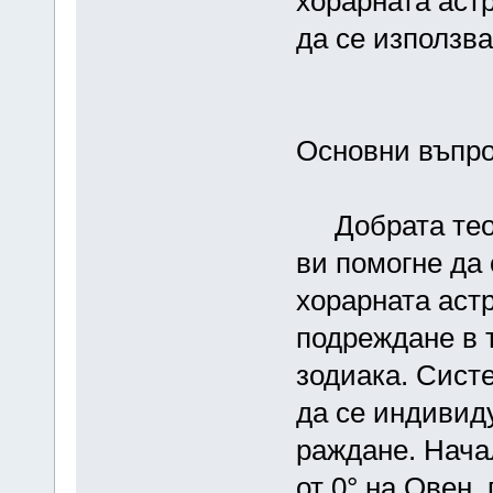
хорарната аст
да се използва
Основни въпро
Добрата теор
ви помогне да
хорарната аст
подреждане в т
зодиака. Сист
да се индивид
раждане. Нача
от 0° на Овен,