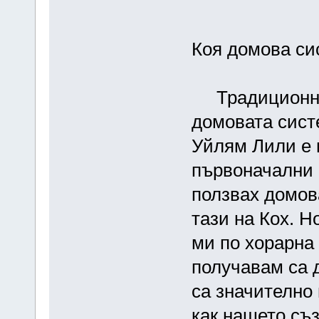
Коя домова си
Традиционнат
домовата сист
Уйлям Лили е 
първоначални 
ползвах домов
тази на Кох. Н
ми по хорарна 
получавам са д
са значително 
как нашето съ