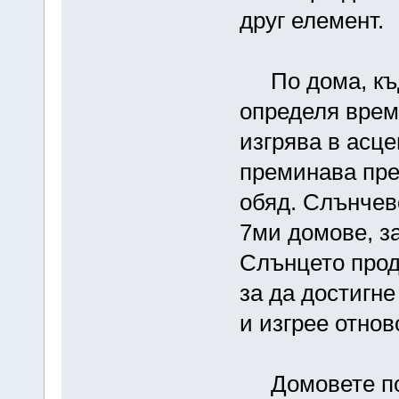
друг елемент.
По дома, къд
определя врем
изгрява в асце
преминава през
обяд. Слънчево
7ми домове, з
Слънцето прод
за да достигне 
и изгрее отнов
Домовете под