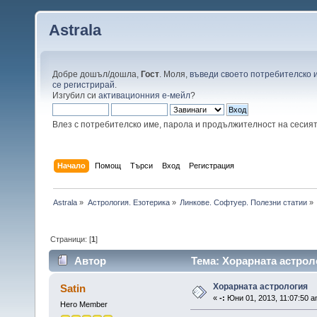
Astrala
Добре дошъл/дошла,
Гост
. Моля,
въведи своето потребителско 
се регистрирай
.
Изгубил си
активационния е-мейл
?
Влез с потребителско име, парола и продължителност на сесия
Начало
Помощ
Търси
Вход
Регистрация
Astrala
»
Астрология. Езотерика
»
Линкове. Софтуер. Полезни статии
»
Страници: [
1
]
Автор
Тема: Хорарната астрол
Хорарната астрология
Satin
«
-:
Юни 01, 2013, 11:07:50 a
Hero Member