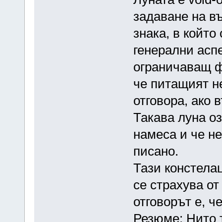
задаване на в
знака, в който
генерални аспе
ограничаващ ф
че питащият н
отговора, ако 
Такава луна о
намеса и че не
писано.
Тази констелац
се страхува от
отговорът е, ч
Резюме: Нито т