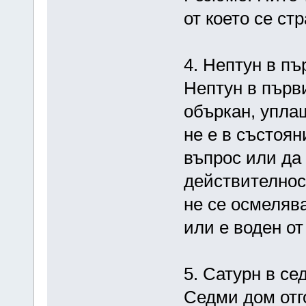
от което се ст
4. Нептун в п
Нептун в първ
объркан, упла
не е в състоя
въпрос или да 
действителнос
не се осмелява
или е воден от
5. Сатурн в с
Седми дом отг