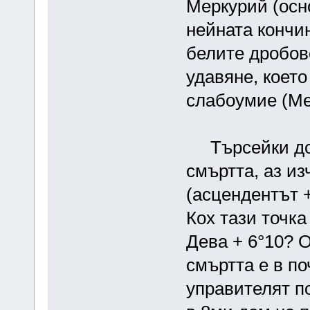
Меркурий (осн
нейната кончи
белите дробов
удавяне, което
слабоумие (Ме
Търсейки доп
смъртта, аз из
(асцендентът +
Кох тази точка
Дева + 6°10? О
смъртта е в по
управителят по