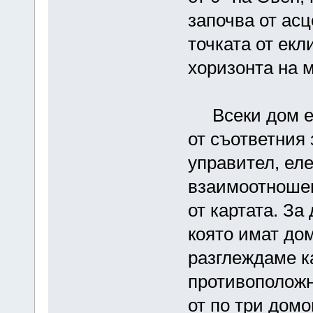
започва от асц
точката от екл
хоризонта на 
Всеки дом е 
от съответния 
управител, еле
взаимоотношен
от картата. За
която имат до
разглеждаме к
противоположни
от по три домо