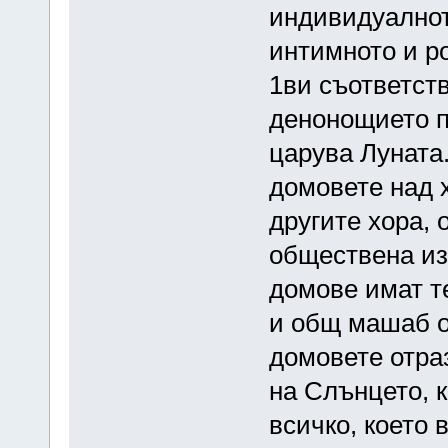
индивидуалното
интимното и р
1ви съответст
денонощието п
царува Луната.
домовете над 
другите хора, 
обществена из
домове имат т
и общ машаб о
домовете отраз
на Слънцето, 
всичко, което 