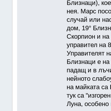
Близнаци), кое
нея. Марс пос
случай или нас
дом, 19° Близн
Скорпион и на 
управител на 
Управителят н
Близнаци е на 
падащ и в лъчи
нейното слабо
на майката са 
тук са "изгоре
Луна, особено