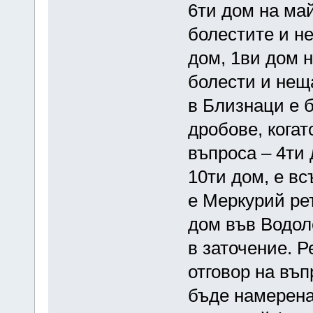
6ти дом на май
болестите и н
дом, 1ви дом н
болести и неща
в Близнаци е 
дробове, когат
въпроса – 4ти 
10ти дом, е вс
е Меркурий рет
дом във Водол
в заточение. Р
отговор на въп
бъде намерена