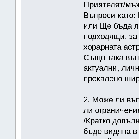
Приятелят/мъж
Въпроси като:
или Ще бъда л
подходящи, за
хорарната аст
Също така въп
актуални, лич
прекалено шир
2. Може ли въ
ли ограничени
/Кратко допъл
бъде видяна в 