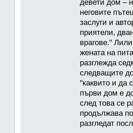
девети дом – н
неговите пъте
заслуги и авто
приятели, два
врагове." Лили
жената на пит
разглежда сед
следващите дом
"каквито и да 
първи дом е д
след това се р
продължава по 
разгледат пос