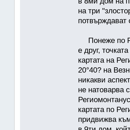
в 8ми дом на 
на три "злост
потвърждават 
Понеже по Ре
е друг, точкат
картата на Рег
20°40? на Везн
никакви аспект
не натоварва 
Региомонтанус
картата по Рег
придвижва към
в 9ти дом, кой