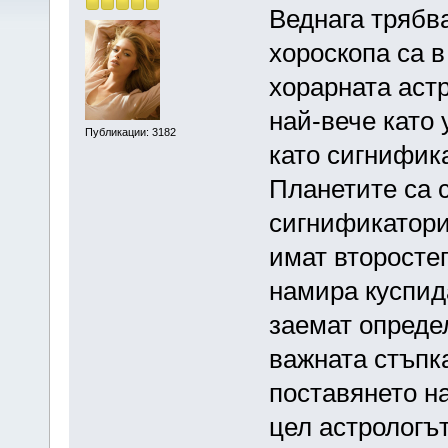
Веднага трябва
хороскопа са в
хорарната аст
най-вече като
Публикации: 3182
като сигнифик
Планетите са 
сигнификатори
имат второстеп
намира куспид
заемат определ
важната стъпка
поставянето на
цел астрологъ