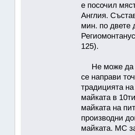
е посочил мяс
Англия. Състав
мин. по двете 
Региомонтанус.
125).
Не може да с
се направи то
традицията на
майката в 10т
майката на пи
производни до
майката. МС за