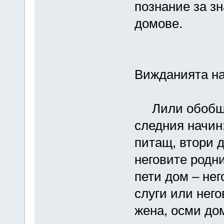
познание за зн
домове.
Вижданията на
Лили обобщав
следния начин
питащ, втори д
неговите родни
пети дом – нег
слуги или него
жена, осми дом