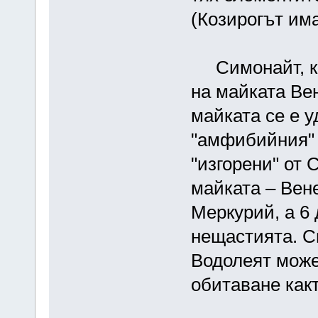
(Козирогът има
Симонайт, ка
на майката Вен
майката се е у
"амфибийния" 
"изгорени" от
майката – Вене
Меркурий, а 6 
нещастията. С
Водолеят може
обитаване какт