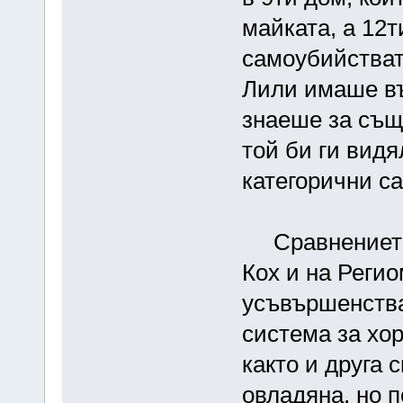
майката, а 12
самоубийстват
Лили имаше въ
знаеше за същ
той би ги видя
категорични с
Сравнението 
Кох и на Реги
усъвършенства
система за хо
както и друга 
овладяна, но п