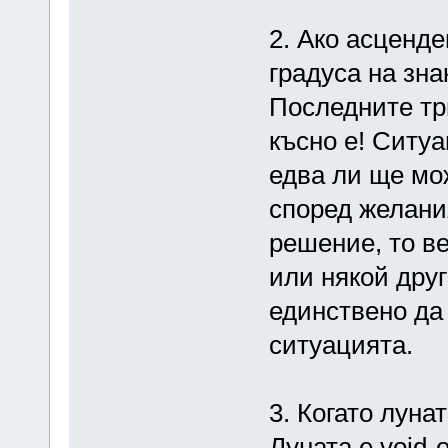
2. Ако асценде
градуса на знак
Последните тр
късно е! Ситу
едва ли ще мо
според желания
решение, то в
или някой друг
единствено да 
ситуацията.
3. Когато лунат
Луната е void-