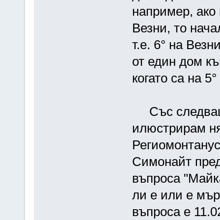
например, ако 
Везни, то нача
т.е. 6° на Вез
от един дом к
когато са на 5°
Със следващ
илюстрирам ня
Региомонтанус.
Симонайт пред
въпроса "Майк
ли е или е мър
въпроса е 11.0