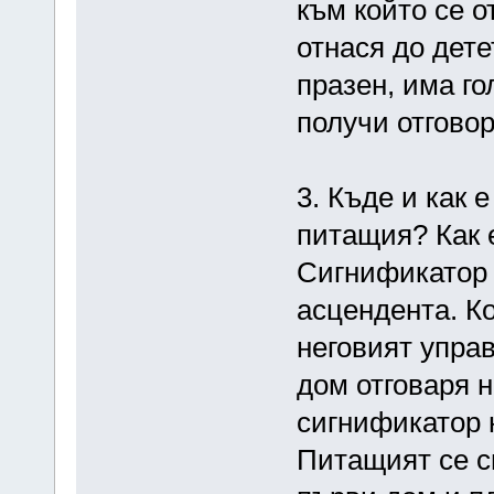
към който се о
отнася до дете
празен, има го
получи отговор
3. Къде и как 
питащия? Как е
Сигнификатор 
асцендента. Ко
неговият упра
дом отговаря н
сигнификатор н
Питащият се с