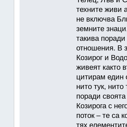
техните живи 
не включва Бл
земните знаци,
такива поради
отношения. В 
Козирог и Водо
живеят както в
цитирам един 
нито тук, нито
поради своята
Козирога с нег
поток – те са 
тях елементите