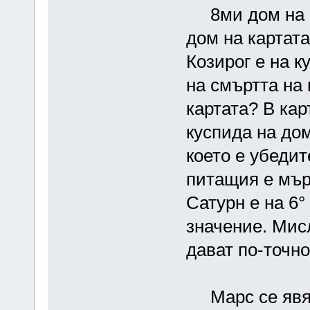
8ми дом на ма
дом на картата
Козирог е на к
на смъртта на 
картата? В кар
куспида на до
което е убеди
питащия е мър
Сатурн е на 6°
значение. Мисл
дават по-точно
Марс се явява