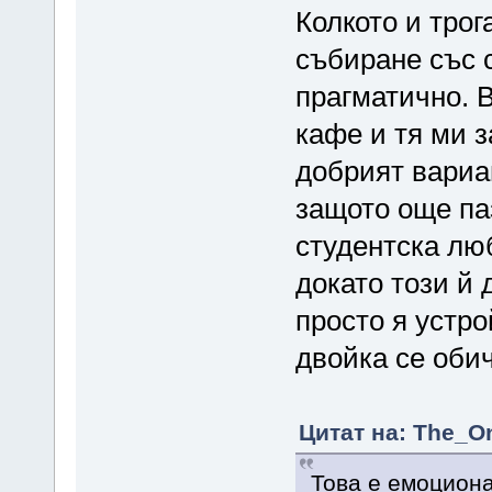
Колкото и трог
събиране със с
прагматично. 
кафе и тя ми з
добрият вариан
защото още па
студентска люб
докато този й 
просто я устро
двойка се обич
Цитат на: The_On
Това е емоциона