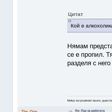
Цитат
Кой е алкохолик
Нямам предста
се е пропил. Т
разделя с него
Melius est prudenter tacere, quam ina
Re: Пак за работата
The_One