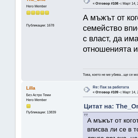
«
Отговор #108 -:
Март 14, 
Hero Member
А мъжът от ког
Публикации: 1678
семейство впис
с власт, да им
отношенията 
Това, което не ме убива...ще се м
Re: Пак за работата
Lilla
«
Отговор #109 -:
Март 14, 
Без Астро Теми
Hero Member
Цитат на: The_On
Публикации: 13839
А мъжът от кого
вписва ли се в т