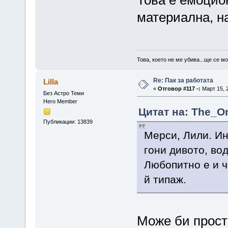
Това е емоцио
материална, на
Това, което не ме убива...ще се м
Re: Пак за работата
Lilla
«
Отговор #117 -:
Март 15, 2
Без Астро Теми
Hero Member
Цитат на: The_On
Публикации: 13839
Мерси, Лили. И
гони дивото, во
Любопитно е и 
й типаж.
Може би прост