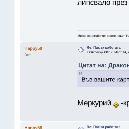
липсвало през 
Melius est prudenter tacere, quam ina
Re: Пак за работата
Happy58
«
Отговор #110 -:
Март 14, 2
Гост
Цитат на: Дракон
Във вашите кар
Меркурий
-к
Re: Пак за работата
Happy58