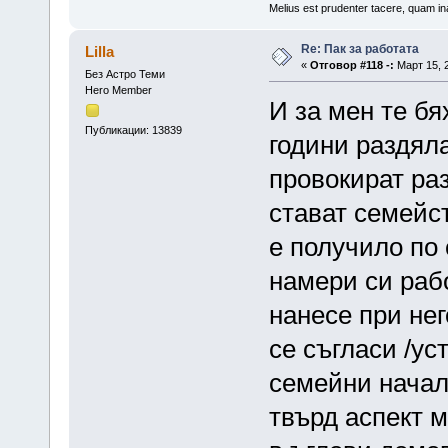
Melius est prudenter tacere, quam ina
Re: Пак за работата
Lilla
«
Отговор #118 -:
Март 15, 2
Без Астро Теми
Hero Member
И за мен те бя
Публикации: 13839
години раздяла
провокират раз
стават семейст
е получило по 
намери си рабо
нанесе при нег
се съгласи /ус
семейни начал
твърд аспект 