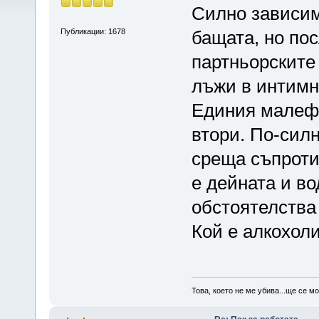
Силно зависим
Публикации: 1678
бащата, но пос
партньорските
лъжи в интимн
Единия малефи
втори. По-силн
среща съпроти
е дейната и во
обстоятелства 
Кой е алкохоли
Това, което не ме убива...ще се м