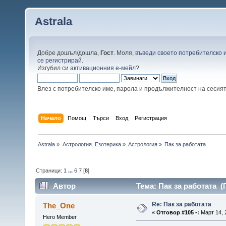
Astrala
Добре дошъл/дошла,
Гост
. Моля,
въведи своето потребителско 
се регистрирай
.
Изгубил си
активационния е-мейл
?
Влез с потребителско име, парола и продължителност на сесия
Начало
Помощ
Търси
Вход
Регистрация
Astrala
»
Астрология. Езотерика
»
Астрология
»
Пак за работата
Страници:
1
...
6
7
[
8
]
Автор
Тема: Пак за работата (
Re: Пак за работата
The_One
«
Отговор #105 -:
Март 14, 
Hero Member