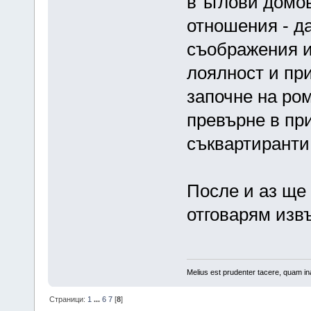
в ъглови домо
отношения - д
съображения и
лоялност и при
започне на ром
превърне в пр
съквартиранти
После и аз ще 
отговарям изв
Melius est prudenter tacere, quam ina
Страници:
1
...
6
7
[
8
]