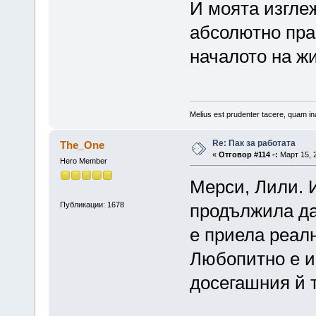
И моята изгле
абсолютно прав
началото на ж
Melius est prudenter tacere, quam ina
Re: Пак за работата
The_One
«
Отговор #114 -:
Март 15, 2
Hero Member
Мерси, Лили. 
Публикации: 1678
продължила да
е приела реалн
Любопитно е и
досегашния й 