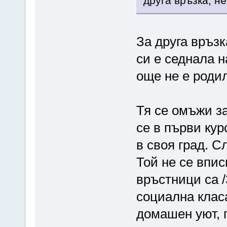
друга връзка, н
За друга връзк
си е седнала н
още не е роди
Тя се омъжи за
се в първи кур
в своя град. С
Той не се впис
връстници са /3
социална класа
домашен уют, г