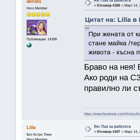
Re: Пак за работата
akruks
«
Отговор #106 -:
Март 14, 
Hero Member
Цитат на: Lilla в
При жената от к
Публикации: 14398
стане майка /тер
живота - късна 
Браво на нея! 
Ако роди на С
правилно ли с
https://www.facebook.com/VictoryAs
Re: Пак за работата
Lilla
«
Отговор #107 -:
Март 14, 
Без Астро Теми
Hero Member