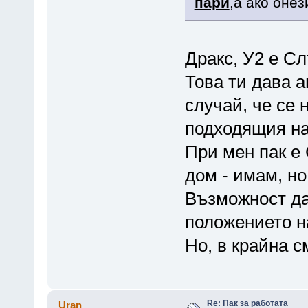
пари
,а ако онез
Дракс, У2 е Сл
Това ти дава а
случай, че се 
подходящия на
При мен пак е 
дом - имам, но
Възможност да
положението на
Но, в крайна с
Re: Пак за работата
Uran