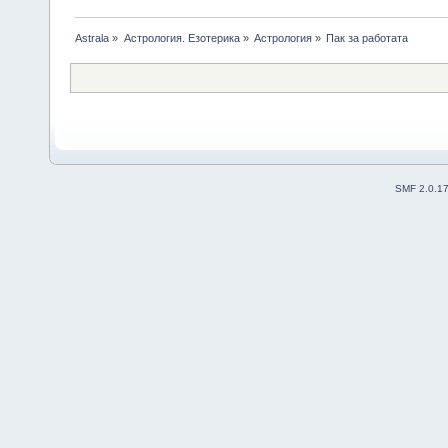
Astrala
»
Астрология. Езотерика
»
Астрология
»
Пак за работата
SMF 2.0.1