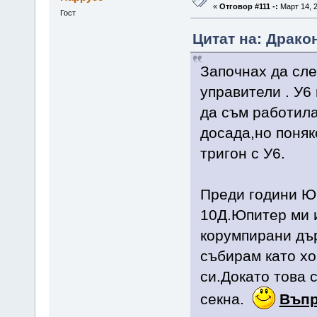
«
Отговор #111 -:
Март 14, 2
Гост
Цитат на: Дракон
Започнах да сле
управители . У6 
да съм работила
досада,но поняк
тригон с У6.
Преди години Ю
10Д.Юпитер ми и
корумпирани дър
събирам като хо
си.Докато това 
секна.
Въпр