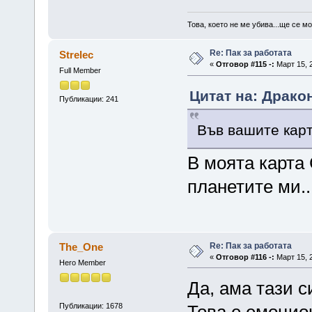
Това, което не ме убива...ще се м
Re: Пак за работата
Strelec
«
Отговор #115 -:
Март 15, 2
Full Member
Цитат на: Дракон
Публикации: 241
Във вашите карт
В моята карта 
планетите ми...
Re: Пак за работата
The_One
«
Отговор #116 -:
Март 15, 2
Hero Member
Да, ама тази с
Публикации: 1678