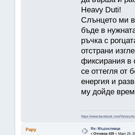
Heavy Duti!
Слънцето ми въ
бъде в нужната
ръчка с рогцат
отстрани изгл
фиксирания в 
се оттегля от 
енергия и разв
му дойде врем
https://www.facebook.com/VictoryAs
Re: Мързеливци
Papy
«
Отговор #29 -:
Март 29, 20