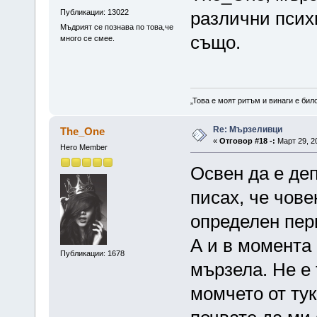
Публикации: 13022
различни псих
Мъдрият се познава по това,че
също.
много се смее.
„Това е моят ритъм и винаги е бил
Re: Мързеливци
The_One
«
Отговор #18 -:
Март 29, 20
Hero Member
Освен да е де
писах, че чове
определен пер
А и в момента
Публикации: 1678
мързела. Не е 
момчето от тук