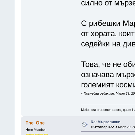
силно от мърз
С рибешки Мар
от хората, кои
седейки на ди
Това, че не об
означава мърз
големият косм
«
Последна редакция: Март 29, 2015
Melius est prudenter tacere, quam ina
Re: Мързеливци
The_One
«
Отговор #22 -:
Март 29, 20
Hero Member