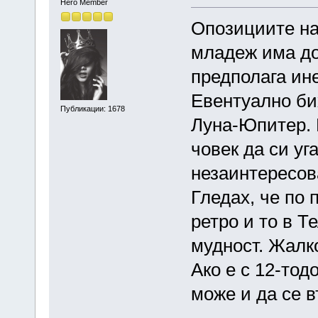
Hero Member
Опозициите нал
младеж има дос
предполага ине
Евентуално бих
Публикации: 1678
Луна-Юпитер. 
човек да си уг
незаинтересов
Гледах, че по 
ретро и то в Т
мудност. Жалк
Ако е с 12-то
може и да се 