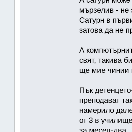
А сатурн може 
мързелив - не
Сатурн в първи
затова да не 
А компютърнит
свят, такива б
ще мие чинии 
Пък детенцето-
преподават так
намерило дале
от 3 в училищ
за месец-два