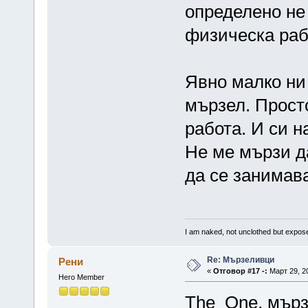
определено не 
физическа раб
Явно малко ни
мързел. Прост
работа. И си н
Не ме мързи д
да се занимав
I am naked, not unclothed but expo
Re: Мързеливци
Рени
«
Отговор #17 -:
Март 29, 20
Hero Member
The_One, мързе