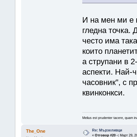
И на мен ми е 
гледна точка. 
често има така
които планети
а струпани в 2
аспекти. Най-ч
часовник", с 
квинконкси.
Melius est prudenter tacere, quam ina
Re: Мързеливци
The_One
«
Отговор #20 -:
Март 29, 20