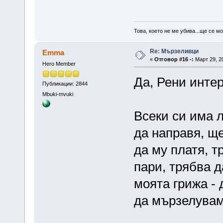
Това, което не ме убива...ще се м
Re: Мързеливци
Emma
«
Отговор #16 -:
Март 29, 20
Hero Member
Да, Рени инте
Публикации: 2844
Mbuki-mvuki
Всеки си има 
да направя, ще
да му платя, т
пари, трябва д
моята грижа - 
да мързелувам