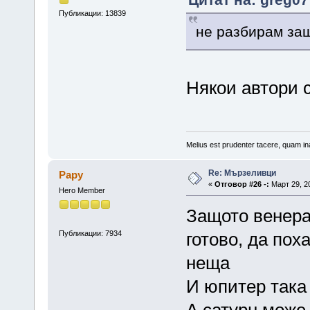
Публикации: 13839
не разбирам защ
Някои автори 
Melius est prudenter tacere, quam ina
Re: Мързеливци
Papy
«
Отговор #26 -:
Март 29, 20
Hero Member
Защото венера 
Публикации: 7934
готово, да пох
неща
И юпитер така