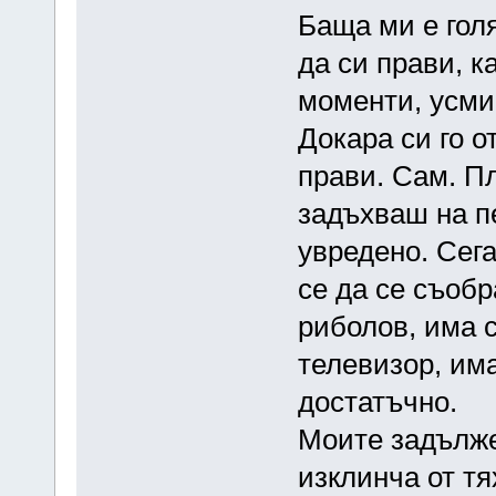
Баща ми е голя
да си прави, к
моменти, усми
Докара си го о
прави. Сам. Пл
задъхваш на пе
увредено. Сега
се да се съобр
риболов, има 
телевизор, има
достатъчно.
Моите задълже
изклинча от тя