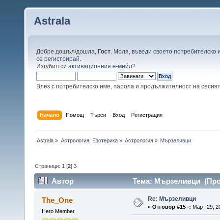
Astrala
Добре дошъл/дошла,
Гост
. Моля,
въведи своето потребителско 
се регистрирай
.
Изгубил си
активационния е-мейл
?
Влез с потребителско име, парола и продължителност на сесия
Начало
Помощ
Търси
Вход
Регистрация
Astrala
»
Астрология. Езотерика
»
Астрология
»
Мързеливци
Страници:
1
[
2
]
3
Автор
Тема: Мързеливци (Проч
Re: Мързеливци
The_One
«
Отговор #15 -:
Март 29, 20
Hero Member