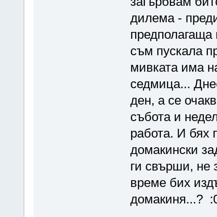
загърбвам бит
дилема - преди
предполагаща 
съм пускала п
мивката има н
седмица... Дне
ден, а се очак
събота и недел
работа. И бях
домакински зад
ги свърши, не 
време бих изд
домакиня...? :