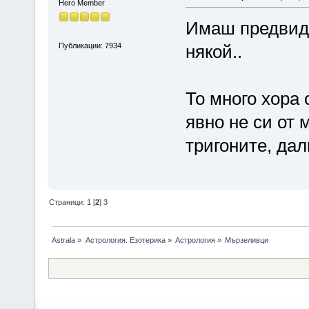
Hero Member
Имаш предвид 
Публикации: 7934
някой..
То много хора 
явно не си от
тригоните, дал
Страници:
1
[
2
]
3
Astrala
»
Астрология. Езотерика
»
Астрология
»
Мързеливци