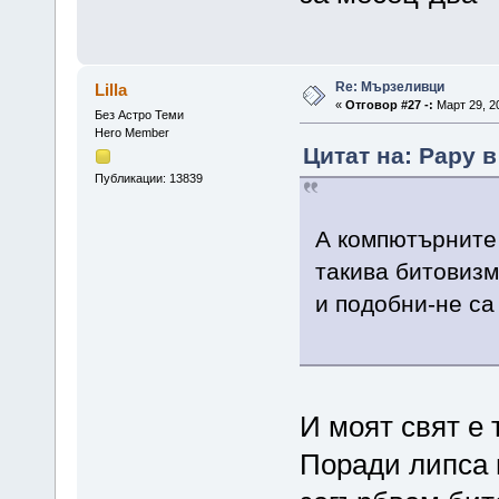
Re: Мързеливци
Lilla
«
Отговор #27 -:
Март 29, 20
Без Астро Теми
Hero Member
Цитат на: Papy в
Публикации: 13839
А компютърните 
такива битовизм
и подобни-не са
И моят свят е 
Поради липса 