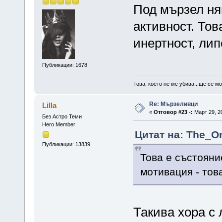
Под мързел ня
активност. Тов
инертност, лип
Публикации: 1678
Това, което не ме убива...ще се м
Re: Мързеливци
Lilla
«
Отговор #23 -:
Март 29, 20
Без Астро Теми
Hero Member
Цитат на: The_On
Публикации: 13839
Това е състояни
мотивация - тов
Такива хора с 