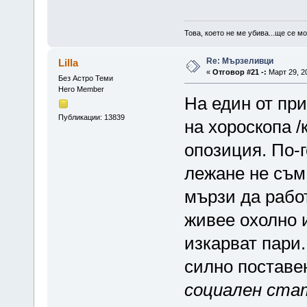
Това, което не ме убива...ще се м
Re: Мързеливци
Lilla
«
Отговор #21 -:
Март 29, 20
Без Астро Теми
Hero Member
На един от при
Публикации: 13839
на хороскопа 
опозиция. По-
лежане не съм 
мързи да работ
живее охолно и
изкарват пари.
силно поставе
социален ста