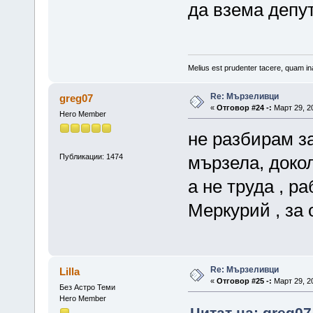
да взема депут
Melius est prudenter tacere, quam ina
Re: Мързеливци
greg07
«
Отговор #24 -:
Март 29, 20
Hero Member
не разбирам за
Публикации: 1474
мързела, докол
а не труда , р
Меркурий , за
Re: Мързеливци
Lilla
«
Отговор #25 -:
Март 29, 20
Без Астро Теми
Hero Member
Цитат на: greg07