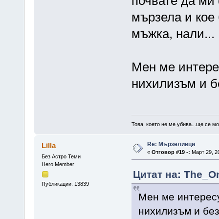
почвате да ми
мързела и кое
мъжка, нали...
Мен ме интерес
нихилизъм и б
Това, което не ме убива...ще се м
Re: Мързеливци
Lilla
«
Отговор #19 -:
Март 29, 20
Без Астро Теми
Hero Member
Цитат на: The_On
Публикации: 13839
Мен ме интересу
нихилизъм и без