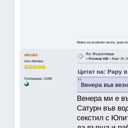
Melius est prudenter tacere, quam ina
Re: Мързеливци
akruks
«
Отговор #28 -:
Март 29, 20
Hero Member
Цитат на: Papy в
Публикации: 14398
Венера във везн
Венера ми е въ
Сатурн във вод
секстил с Юпи
да върша и раб