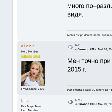
много по–разли
видя.
Melius est prudenter tacere, quam ina
Re: .
a.l.e.n.a
«
Отговор #32 -:
Май 09, 201
Hero Member
Мен точно при
2015 г.
Публикации: 3410
Над силата е само умението да я 
Re: .
Lilla
«
Отговор #33 -:
Май 09, 201
Без Астро Теми
Hero Member