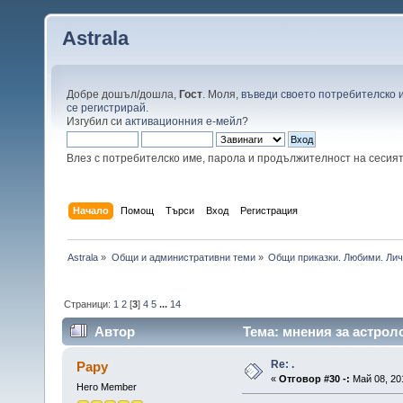
Astrala
Добре дошъл/дошла,
Гост
. Моля,
въведи своето потребителско 
се регистрирай
.
Изгубил си
активационния е-мейл
?
Влез с потребителско име, парола и продължителност на сесия
Начало
Помощ
Търси
Вход
Регистрация
Astrala
»
Общи и административни теми
»
Общи приказки. Любими. Лич
Страници:
1
2
[
3
]
4
5
...
14
Автор
Тема: мнения за астрол
Re: .
Papy
«
Отговор #30 -:
Май 08, 201
Hero Member