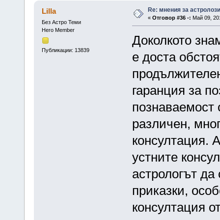
Re: мнения за астролоз
Lilla
«
Отговор #36 -:
Май 09, 201
Без Астро Теми
Hero Member
Доколкото знам
Публикации: 13839
е доста обстоя
продължителен
гаранция за по
познаваемост 
различен, мног
консултация. 
устните консу
астрологът да 
приказки, особ
консултация о