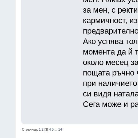
за мен, с рект
кармичност, из
предварително,
Ако успява то
момента да й т
около месец за
пощата ръчно ч
при наличието
си видя натала
Сега може и р
Страници:
1
2
[
3
]
4
5
...
14