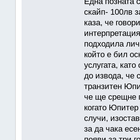
Една позната 
скайп- 100лв з
каза, че говор
интерпретация
подходила личн
който е бил о
услугата, като
до извода, че 
транзитен Юпи
че ще срещне 
когато Юпитер 
случи, изостав
за да чака есе
появи за три 