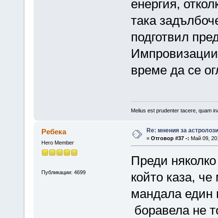
енергия, откол
така задълбоче
подготвил пре
Импровизациит
време да се о
Melius est prudenter tacere, quam ina
Re: мнения за астролоз
Ребека
«
Отговор #37 -:
Май 09, 201
Hero Member
Преди няколко 
Публикации: 4699
който каза, че
мандала един 
боравела не т