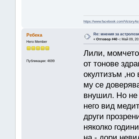
https://www.facebook.com/VictoryAs
Re: мнения за астролоз
Ребека
«
Отговор #40 -:
Май 09, 201
Hero Member
Лили, момчето
Публикации: 4699
от тонове здр
окултизъм ,но
му се доверяв
внушил. Но не 
него вид меди
други прозрени
няколко години
на - дори нев