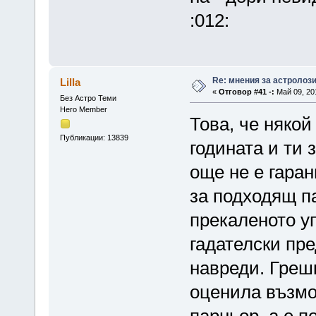
:012:
Re: мнения за астролоз
Lilla
«
Отговор #41 -:
Май 09, 201
Без Астро Теми
Hero Member
Това, че някой
Публикации: 13839
годината и ти
още не е гара
за подходящ па
прекаленото у
гадателски пр
навреди. Грешк
оценила възмо
парньор, а е п