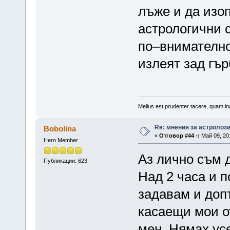
лъже и да изо
астрологични с
по–внимателно
излеят зад гър
Melius est prudenter tacere, quam ina
Re: мнения за астролоз
Bobolina
«
Отговор #44 -:
Май 09, 201
Hero Member
Аз лично съм д
Публикации: 623
Над 2 часа и п
задавам и доп
касаещи мои о
мен. Нямах ус