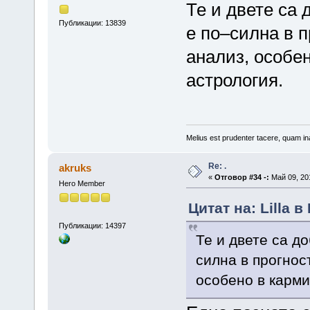
Те и двете са 
Публикации: 13839
е по–силна в п
анализ, особе
астрология.
Melius est prudenter tacere, quam ina
Re: .
akruks
«
Отговор #34 -:
Май 09, 201
Hero Member
Цитат на: Lilla в
Публикации: 14397
Те и двете са до
силна в прогнос
особено в карми