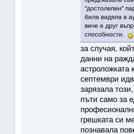
"достолепен" па
била видяла в а
вече е друг въп
способности.
за случая, кой
данни на ражда
астроложката к
септември идв
зарязала този,
пъти само за е
професионални
грешката си ме
познавала пов