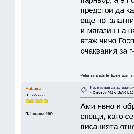
предстои да к
още по–златни
и магазин на н
етаж чичо Госп
очаквания за 
Melius est prudenter tacere, quam ina
Re: мнения за астролоз
Ребека
«
Отговор #42 -:
Май 09, 201
Hero Member
Ами явно и об
Публикации: 4699
снощи, като се
писанията отно