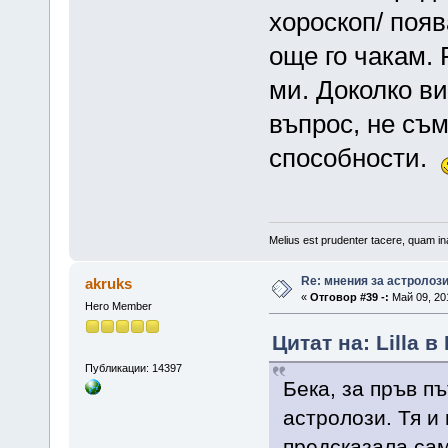
хороскоп/ появ
още го чакам.
ми. Доколко ви
въпрос, не съм
способности.
Melius est prudenter tacere, quam ina
Re: мнения за астролоз
akruks
«
Отговор #39 -:
Май 09, 201
Hero Member
Цитат на: Lilla в
Публикации: 14397
Бека, за пръв п
астролози. Тя и
предсказала сам