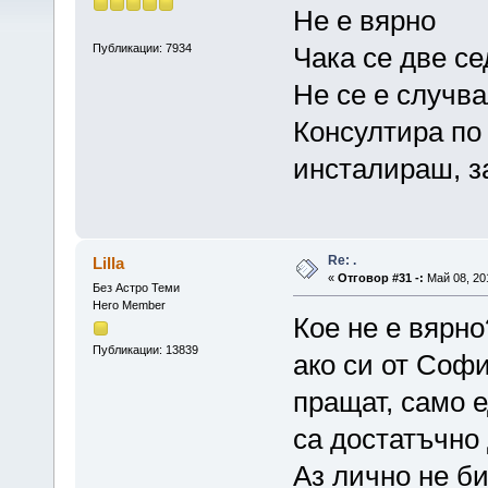
Не е вярно
Публикации: 7934
Чака се две с
Не се е случв
Консултира по 
инсталираш, з
Re: .
Lilla
«
Отговор #31 -:
Май 08, 201
Без Астро Теми
Hero Member
Кое не е вярн
Публикации: 13839
ако си от Соф
пращат, само е
са достатъчно
Аз лично не б