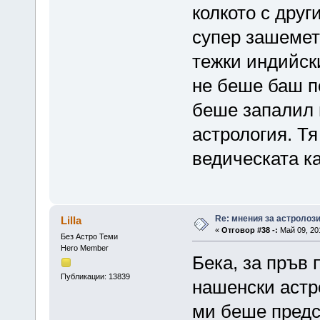
колкото с друг
супер зашемет
тежки индийски
не беше баш по
беше запалил 
астрология. Т
ведическата ка
Re: мнения за астролоз
Lilla
«
Отговор #38 -:
Май 09, 201
Без Астро Теми
Hero Member
Бека, за пръв 
Публикации: 13839
нашенски астро
ми беше предск