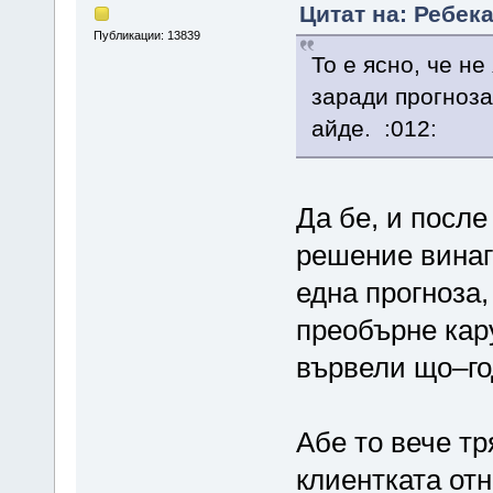
Цитат на: Ребека
Публикации: 13839
То е ясно, че н
заради прогноза
айде. :012:
Да бе, и после
решение винаг
една прогноза,
преобърне кару
вървели що–го
Абе то вече тр
клиентката отн