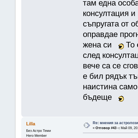
там една особ
консултация и
съпругата от о
оправдае прог
жена си
То 
след консултац
вече са се сго
е бил рядък тъ
наистина само
бъдеще
Re: мнения за астролоз
Lilla
«
Отговор #43 -:
Май 09, 201
Без Астро Теми
Hero Member