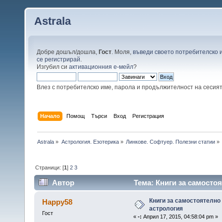
Astrala
Добре дошъл/дошла,
Гост
. Моля,
въведи своето потребителско 
се регистрирай
.
Изгубил си
активационния е-мейл
?
Влез с потребителско име, парола и продължителност на сесия
Начало
Помощ
Търси
Вход
Регистрация
Astrala
»
Астрология. Езотерика
»
Линкове. Софтуер. Полезни статии
»
Страници: [
1
]
2
3
Автор
Тема: Книги за самосто
Книги за самостоятелно
Happy58
астрология
Гост
«
-:
Април 17, 2015, 04:58:04 pm »