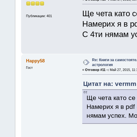
Ще чета като 
Публикации: 401
Намерих я в pd
С 4ти нямам ус
Re: Книги за самостояте
Happy58
астрология
Гост
«
Отговор #11 -:
Май 27, 2015, 11:
Цитат на: vermm 
Ще чета като се
Намерих я в pdf
нямам успех. Мо