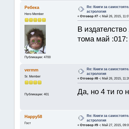
Re: Книги за самостояте
Ребека
астрология
Hero Member
«
Отговор #7 -:
Май 26, 2015, 11:0
В издателство
тома май :017:
Публикации: 4700
Re: Книги за самостояте
vermm
астрология
Sr. Member
«
Отговор #8 -:
Май 26, 2015, 11:2
Да, но 4 ти го 
Публикации: 401
Re: Книги за самостояте
Happy58
астрология
Гост
«
Отговор #9 -:
Май 27, 2015, 09:0