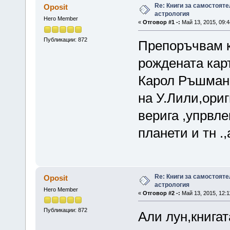
Re: Книги за самостояте
Oposit
астрология
Hero Member
«
Отговор #1 -:
Май 13, 2015, 09:4
Публикации: 872
Препоръчвам к
рождената карт
Карол Ръшман 
на У.Лили,ори
верига ,упрвл
планети и тн .
Re: Книги за самостояте
Oposit
астрология
Hero Member
«
Отговор #2 -:
Май 13, 2015, 12:1
Публикации: 872
Али лун,книгат