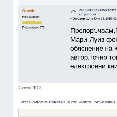
Re: Книги за самостояте
Oposit
астрология
Hero Member
«
Отговор #14 -:
Юни 23, 2015, 01
Публикации: 872
Препоръчвам,П
Мари-Луиз фон
обяснение на 
автор,точно то
електронни кни
Страници: [
1
]
2
3
Astrala
»
Астрология. Езотерика
»
Линкове. Софтуер. Полезни статии
»