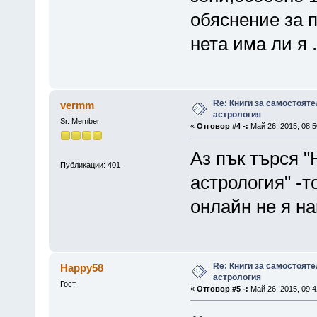
обяснение за п
нета има ли я .
Re: Книги за самостояте
vermm
астрология
Sr. Member
«
Отговор #4 -:
Май 26, 2015, 08:5
Аз пък търся 
Публикации: 401
астрология" -т
онлайн не я н
Re: Книги за самостояте
Happy58
астрология
Гост
«
Отговор #5 -:
Май 26, 2015, 09:4