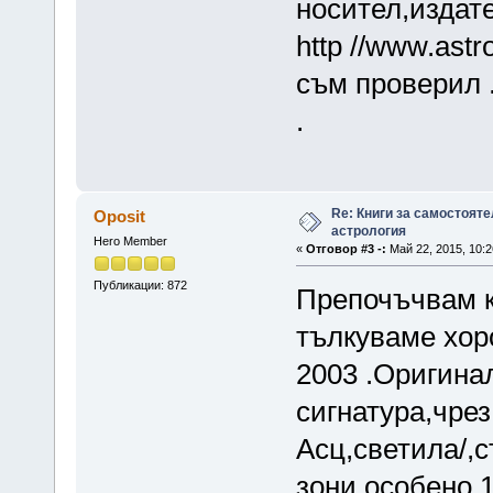
носител,издат
http //www.ast
съм проверил 
.
Re: Книги за самостояте
Oposit
астрология
Hero Member
«
Отговор #3 -:
Май 22, 2015, 10:2
Публикации: 872
Препочъчвам к
тълкуваме хоро
2003 .Оригина
сигнатура,чрез 
Асц,светила/,
зони,особено 