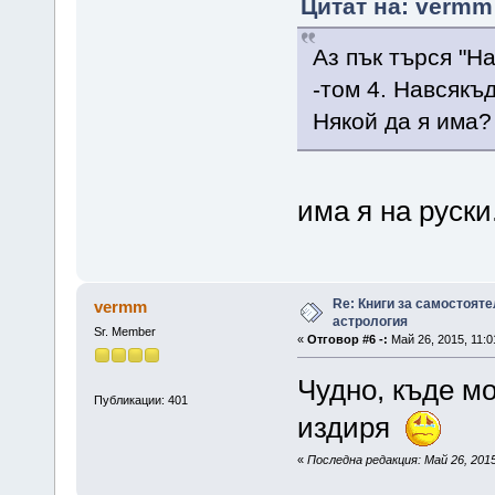
Цитат на: vermm 
Аз пък търся "Н
-том 4. Навсякъ
Някой да я има?
има я на руски
Re: Книги за самостояте
vermm
астрология
Sr. Member
«
Отговор #6 -:
Май 26, 2015, 11:0
Чудно, къде мо
Публикации: 401
издиря
«
Последна редакция: Май 26, 201