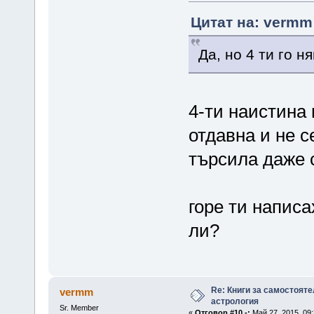
Цитат на: vermm 
Да, но 4 ти го н
4-ти наистина 
отдавна и не с
търсила даже 
горе ти написа
ли?
Re: Книги за самостояте
vermm
астрология
Sr. Member
«
Отговор #10 -:
Май 27, 2015, 09: