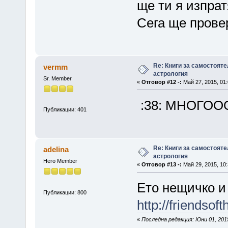
ще ти я изпрат
Сега ще провер
Re: Книги за самостояте
vermm
астрология
Sr. Member
«
Отговор #12 -:
Май 27, 2015, 01:
:38: МНОГОО
Публикации: 401
Re: Книги за самостояте
adelina
астрология
Hero Member
«
Отговор #13 -:
Май 29, 2015, 10:
Ето нещичко и 
Публикации: 800
http://friendsof
«
Последна редакция: Юни 01, 2015