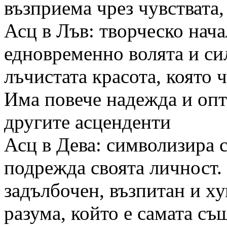
възприема чрез чувствата,
Асц в Лъв: творческо нач
едновременно волята и сил
лъчистата красота, която ч
Има повече надежда и опт
другите асценденти
Асц в Дева: символизира 
подрежда своята личност.
задълбочен, възпитан и х
разума, който е самата съ