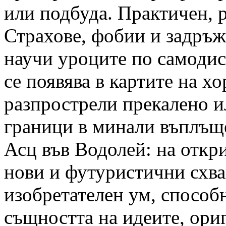
или подбуда. Практичен, 
Страхове, фобии и задръж
научи уроците по самодис
се появява в картите на хо
разпрострели прекалено ил
граници в минали въплъщ
Асц във Водолей: на откри
нови и футуристични схва
изобретателен ум, способн
същността на идеите, ори