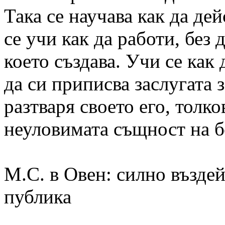
Така се научава как да дей
се учи как да работи, без 
което създава. Учи се как 
да си приписва заслугата з
разтваря своето его, толк
неуловимата същност на 
М.С. в Овен: силно възде
публика