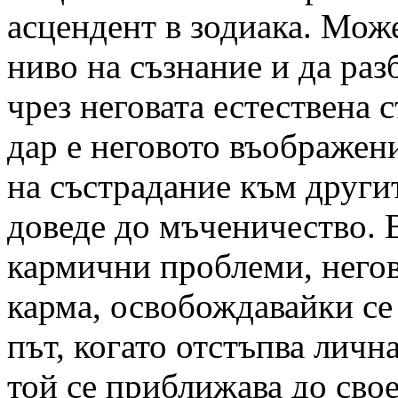
асцендент в зодиака. Може
ниво на съзнание и да раз
чрез неговата естествена
дар е неговото въображен
на състрадание към други
доведе до мъченичество. 
кармични проблеми, негов
карма, освобождавайки се
път, когато отстъпва личн
той се приближава до сво