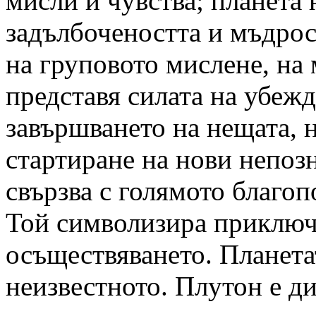
мисли и чувства; планета 
задълбочеността и мъдрос
на груповото мислене, на 
представя силата на убеж
завършването на нещата, н
стартиране на нови непоз
свързва с голямото благоп
Той символизира приключв
осъществяването. Планета
неизвестното. Плутон е д