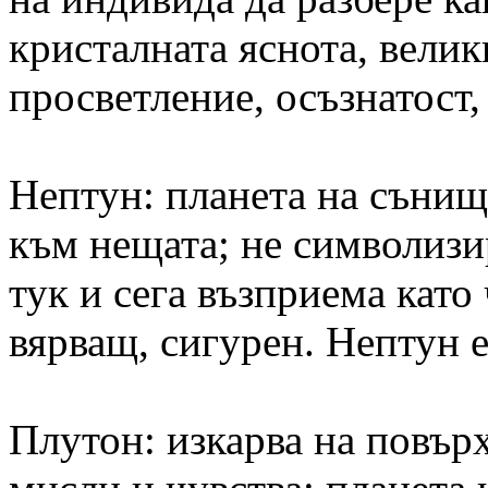
кристалната яснота, велик
просветление, осъзнатост
Нептун: планета на сънищ
към нещата; не символизир
тук и сега възприема като 
вярващ, сигурен. Нептун е
Плутон: изкарва на повър