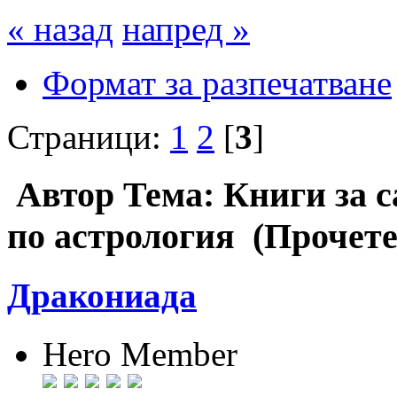
« назад
напред »
Формат за разпечатване
Страници:
1
2
[
3
]
Автор
Тема: Книги за с
по астрология (Прочете
Дракониада
Hero Member