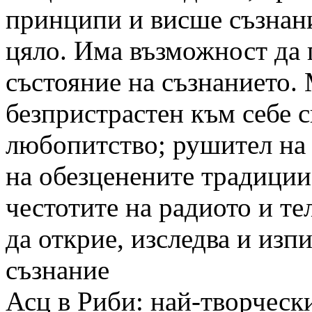
принципи и висше съзнани
цяло. Има възможност да 
състояние на съзнанието.
безпристрастен към себе 
любопитство; рушител на
на обезценените традиции
честотите на радиото и те
да открие, изследва и изп
съзнание
Асц в Риби: най-творческ