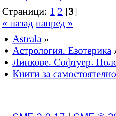
Страници:
1
2
[
3
]
« назад
напред »
Astrala
»
Астрология. Езотерика
Линкове. Софтуер. Пол
Книги за самостоятелно