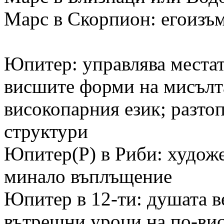
Марс в Скорпион: егоизъ
Юпитер: управлява местата
висшите форми на мисълта
високопарния език; разто
структури
Юпитер(Р) в Риби: художе
минало въплъщение
Юпитер в 12-ти: душата в
вътрешни уроци на по-вис