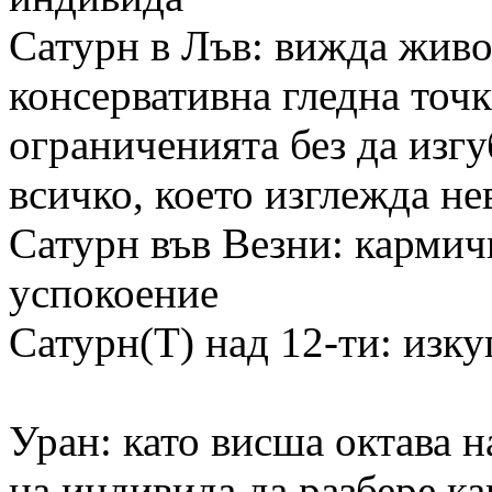
Сатурн в Лъв: вижда живо
консервативна гледна точк
ограниченията без да изг
всичко, което изглежда н
Сатурн във Везни: кармич
успокоение
Сатурн(Т) над 12-ти: изку
Уран: като висша октава 
на индивида да разбере ка