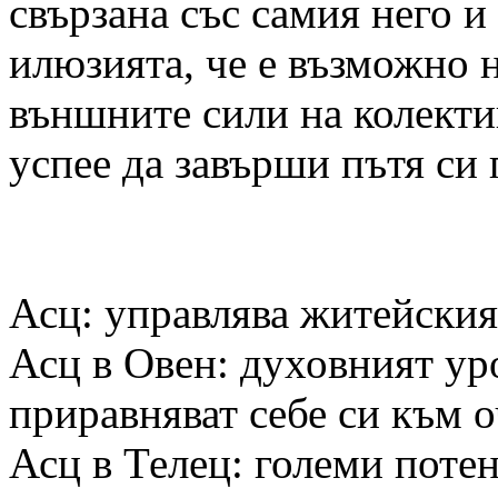
свързана със самия него и
илюзията, че е възможно 
външните сили на колектив
успее да завърши пътя си 
Асц: управлява житейския
Асц в Овен: духовният уро
приравняват себе си към о
Асц в Телец: големи поте