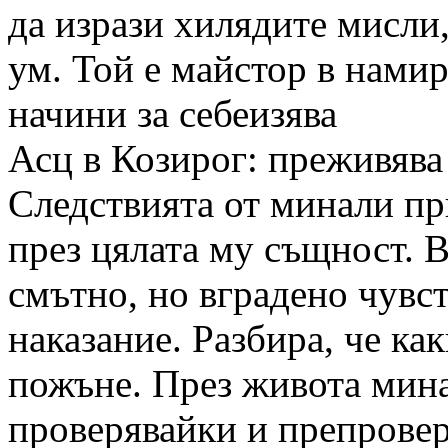
да изрази хилядите мисли
ум. Той е майстор в нами
начини за себеизява
Асц в Козирог: преживява
Следствията от минали пр
през цялата му същност. В
смътно, но вградено чувст
наказание. Разбира, че как
пожъне. През живота мина
проверявайки и препрове