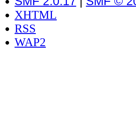
SMF 2.0.17
|
SMF © 2
XHTML
RSS
WAP2