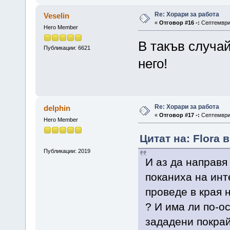
Re: Хорари за работа
Veselin
«
Отговор #16 -:
Септември 
Hero Member
В такъв случа
Публикации: 6621
него!
Re: Хорари за работа
delphin
«
Отговор #17 -:
Септември 
Hero Member
Цитат на: Flora 
Публикации: 2019
И аз да направя
поканиха на инт
проведе в края 
? И има ли по-о
зададени покра