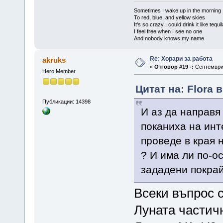
Sometimes I wake up in the morning
To red, blue, and yellow skies
It's so crazy I could drink it like tequi
I feel free when I see no one
And nobody knows my name
Re: Хорари за работа
akruks
«
Отговор #19 -:
Септември 
Hero Member
Цитат на: Flora 
Публикации: 14398
И аз да направя
поканиха на инт
проведе в края 
? И има ли по-о
зададени покра
Всеки въпрос с
Луната частич