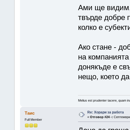
Ами ще видим,
твърде добре 
колко е субект
Ако стане - до
на компанията 
донякъде е свъ
нещо, което да
Melius est prudenter tacere, quam ina
Re: Хорари за работа
Таис
«
Отговор #24 -:
Септември 
Full Member