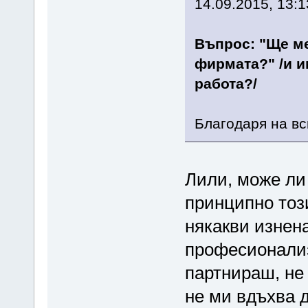
14.09.2015, 13:1
Въпрос: "Ще ме
фирмата?" /и и
работа?/
Благодаря на вс
Лили, може ли
принципно тоз
някакви изнена
професионализ
партнираш, не 
не ми вдъхва д