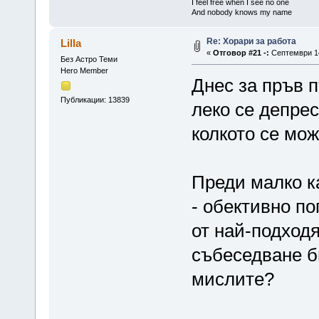
I feel free when I see no one
And nobody knows my name
Re: Хорари за работа
Lilla
«
Отговор #21 -:
Септември 14
Без Астро Теми
Hero Member
Днес за пръв 
Публикации: 13839
леко се депре
колкото се мо
Преди малко к
- обективно по
от най-подход
събеседване би
мислите?