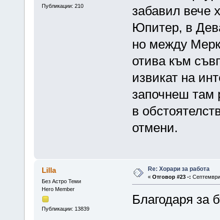
Публикации: 210
забавил вече х
Юпитер, в Дева
но между Мерк
отива към съв
извикат на инт
започнеш там 
в обстоятелств
отмени.
Re: Хорари за работа
Lilla
«
Отговор #23 -:
Септември 
Без Астро Теми
Hero Member
Благодаря за 
Публикации: 13839