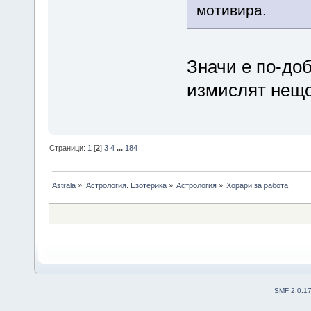
мотивира.
Значи е по-доб
измислят нещо
Страници:
1
[
2
]
3
4
...
184
Astrala
»
Астрология. Езотерика
»
Астрология
»
Хорари за работа
SMF 2.0.1