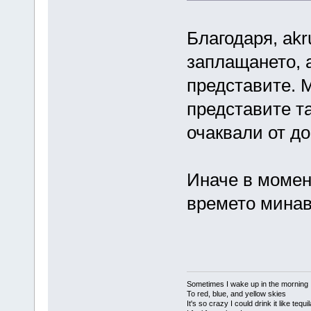
Благодаря, akr
заплащането, 
представите. 
представите та
очаквали от д
Иначе в момент
времето мина
Sometimes I wake up in the morning
To red, blue, and yellow skies
It's so crazy I could drink it like tequi