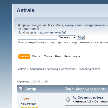
Astrala
Добре дошъл/дошла,
Гост
. Моля,
въведи своето потребителско 
се регистрирай
.
Изгубил си
активационния е-мейл
?
Влез с потребителско име, парола и продължителност на сесия
Начало
Помощ
Търси
Вход
Регистрация
Astrala
»
Астрология. Езотерика
»
Астрология
»
Хорари за работа
Страници:
1
[
2
]
3
4
...
184
Автор
Тема: Хорари за работа 
Re: Хорари за работа
Flora
«
Отговор #15 -:
Септември 
Hero Member