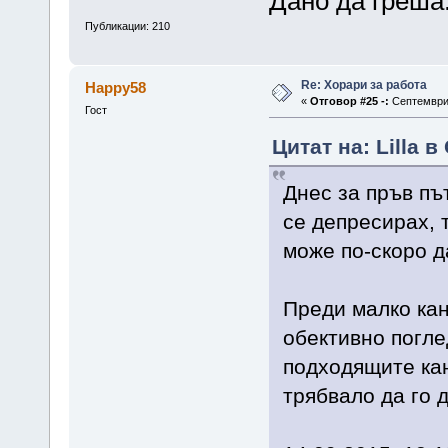
Дано да греша
Публикации: 210
Re: Хорари за работа
Happy58
«
Отговор #25 -:
Септември 
Гост
Цитат на: Lilla 
Днес за пръв пъ
се депресирах, 
може по-скоро 
Преди малко кан
обективно погле
подходящите ка
трябвало да го 