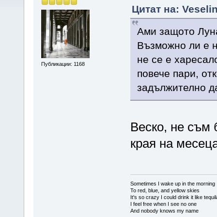
Цитат на: Veseli
Ами защото Луна
Възможно ли е н
не се е харесал
Публикации: 1168
повече пари, отк
задължително да
Веско, не съм
края на месеца
Sometimes I wake up in the morning
To red, blue, and yellow skies
It's so crazy I could drink it like tequi
I feel free when I see no one
And nobody knows my name