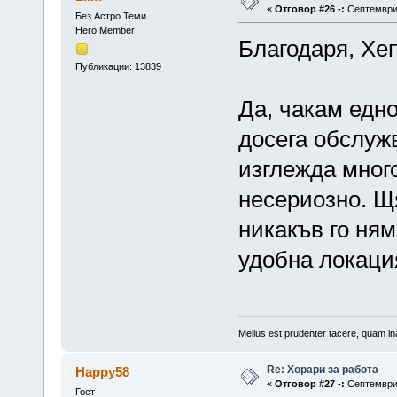
«
Отговор #26 -:
Септември 
Без Астро Теми
Hero Member
Благодаря, Хе
Публикации: 13839
Да, чакам едно
досега обслуж
изглежда много
несериозно. Щ
никакъв го ням
удобна локаци
Melius est prudenter tacere, quam ina
Re: Хорари за работа
Happy58
«
Отговор #27 -:
Септември 
Гост