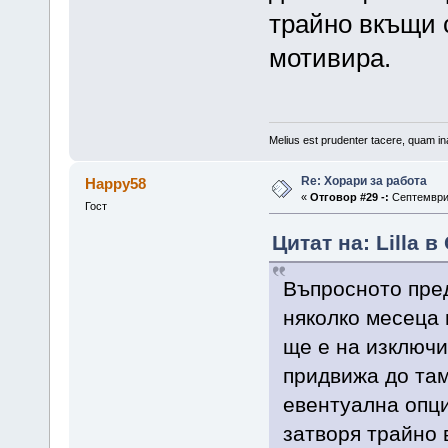
трайно вкъщи с
мотивира.
Melius est prudenter tacere, quam ina
Re: Хорари за работа
Happy58
«
Отговор #29 -:
Септември 
Гост
Цитат на: Lilla 
Въпросното пре
няколко месеца и
ще е на изключи
придвижа до там
евентуална опци
затворя трайно 