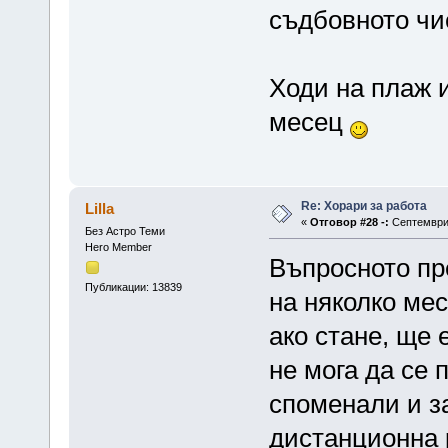
съдбовното чи
Ходи на плаж 
месец
Re: Хорари за работа
Lilla
«
Отговор #28 -:
Септември 
Без Астро Теми
Hero Member
Въпросното пр
Публикации: 13839
на няколко мес
ако стане, ще 
не мога да се 
споменали и за
дистанционна р