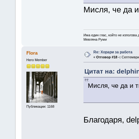
Мисля, че да 
Има един глас, който не използва
Мевляна Руми
Re: Хорари за работа
Flora
«
Отговор #18 -:
Септември 
Hero Member
Цитат на: delphi
Мисля, че да и 
Публикации: 1168
Благодаря, del