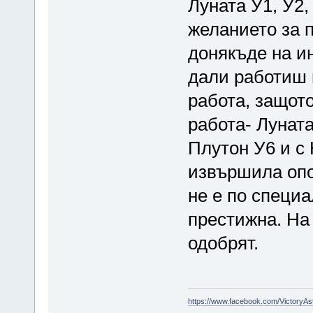
Луната У1, У2,
желанието за 
донякъде на и
дали работиш 
работа, защото
работа- Луната
Плутон У6 и с 
извършила опо
не е по специа
престижна. На
одобрят.
https://www.facebook.com/VictoryAs