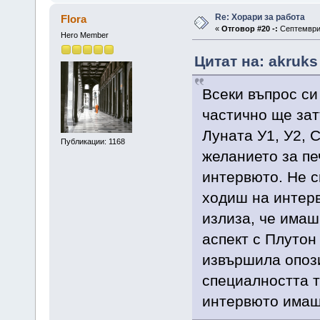
Re: Хорари за работа
Flora
«
Отговор #20 -:
Септември 
Hero Member
Цитат на: akruks
Всеки въпрос си
частично ще за
Луната У1, У2, 
Публикации: 1168
желанието за пе
интервюто. Не с
ходиш на интерв
излиза, че имаш
аспект с Плутон
извършила опози
специалността т
интервюто имаш