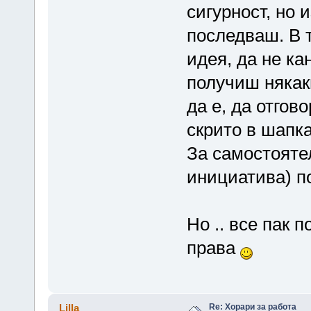
сигурност, но 
последваш. В т
идея, да не ка
получиш някак
да е, да отгов
скрито в шапк
За самостояте
инициатива) п
Но .. все пак 
права
Re: Хорари за работа
Lilla