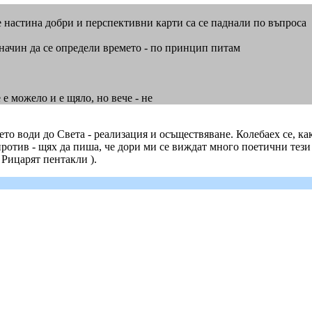
че настина добри и перспективни карти са се паднали по въпроса
 начин да се определи времето - по принцип питам
 е можело и е щяло, но вече - не
оето води до Света - реализация и осъществяване. Колебаех се, 
отив - щях да пиша, че дори ми се виждат много поетични тези ка
 Рицарят пентакли ).