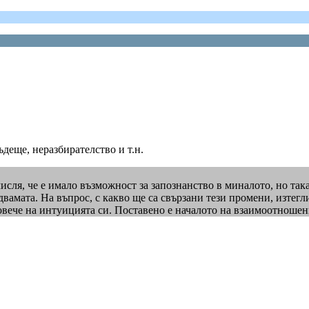
деще, неразбирателство и т.н.
мисля, че е имало възможност за запознанство в миналото, но так
вамата. На въпрос, с какво ще са свързани тези промени, изтегл
овече на интуицията си. Поставено е началото на взаимоотношени