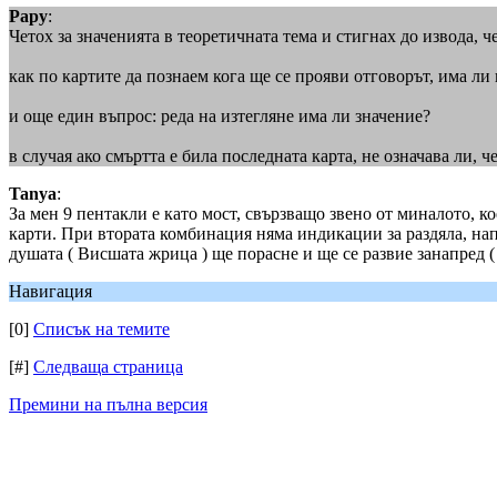
Papy
:
Четох за значенията в теоретичната тема и стигнах до извода, 
как по картите да познаем кога ще се прояви отговорът, има ли
и още един въпрос: реда на изтегляне има ли значение?
в случая ако смъртта е била последната карта, не означава ли, че
Tanya
:
За мен 9 пентакли е като мост, свързващо звено от миналото, к
карти. При втората комбинация няма индикации за раздяла, напр
душата ( Висшата жрица ) ще порасне и ще се развие занапред (
Навигация
[0]
Списък на темите
[#]
Следваща страница
Премини на пълна версия