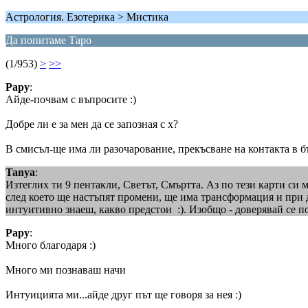
Астрология. Езотерика > Мистика
Да попитаме Таро
(1/953)
>
>>
Papy
:
Айде-почвам с въпросите :)
Добре ли е за мен да се запозная с х?
В смисъл-ще има ли разочарование, прекъсване на контакта в бъ
Tanya
:
Изтеглих ти 9 пентакли, Светът, Смъртта. Аз по тези карти си 
след което ще настъпят промени, ще има трансформация и при д
интуитивно знаеш, какво предстои :). Изобщо - доверявай се п
Papy
:
Много благодаря :)
Много ми познаваш начи
Интуицията ми...айде друг път ще говоря за нея :)