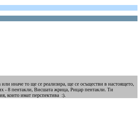
а или иначе то ще се реализира, ще се осъществи в настоящето,
их - 8 пентакли, Висшата жрица, Рицар пентакли. Ти
я, които имат перспектива :).