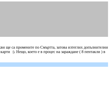
какви ще са промените по Смъртта, затова изтеглих допълнителни
рти :). Нещо, което е в процес на зараждане ( 8 пентакли ) в