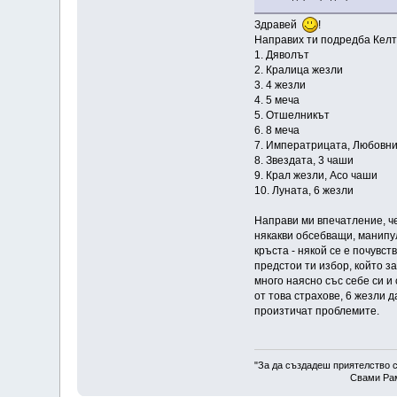
Здравей
!
Направих ти подредба Келтс
1. Дяволът
2. Кралица жезли
3. 4 жезли
4. 5 меча
5. Отшелникът
6. 8 меча
7. Императрицата, Любовн
8. Звездата, 3 чаши
9. Крал жезли, Асо чаши
10. Луната, 6 жезли
Направи ми впечатление, че
някакви обсебващи, манипул
кръста - някой се е почувс
предстои ти избор, който за
много наясно със себе си и
от това страхове, 6 жезли д
произтичат проблемите.
"За да създадеш приятелство с
Свами Рам