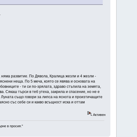
.
 няма развитие. По Дявола, Кралица жезли и 4 жезли -
яснени неща. По 5 меча, която се явява и основата на
бовниците - ти си по-зрялата, здраво стъпила на земята,
ва. Сякаш търси в теб утеха, закрила и спасение, но не е
? Луната също говори за липса на яснота и произтичащите
аясно със себе си и какво всъщност иска и оттам
Активен
рне в просия."