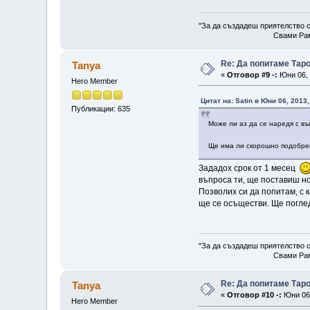
"За да създадеш приятелство с
Свами Рам
Re: Да попитаме Тар
Tanya
«
Отговор #9 -:
Юни 06, 
Hero Member
Цитат на: Satin в Юни 06, 2013
Публикации: 635
Може ли аз да се наредя с в
Ще има ли скорошно подобре
Зададох срок от 1 месец
въпроса ти, ще поставиш но
Позволих си да попитам, с к
ще се осъществи. Ще поглед
"За да създадеш приятелство с
Свами Рам
Re: Да попитаме Тар
Tanya
«
Отговор #10 -:
Юни 06,
Hero Member