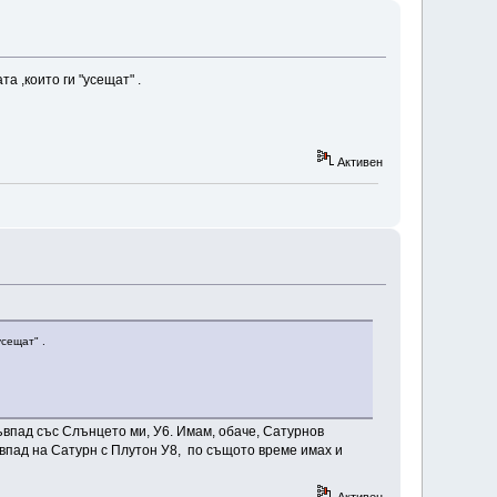
а ,които ги "усещат" .
Активен
усещат" .
съвпад със Слънцето ми, У6. Имам, обаче, Сатурнов
ъвпад на Сатурн с Плутон У8, по същото време имах и
Активен