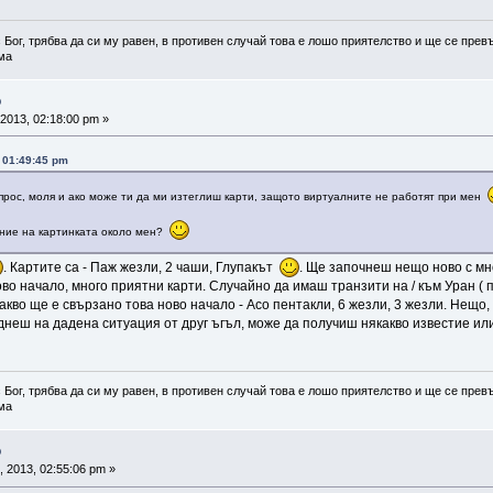
 Бог, трябва да си му равен, в противен случай това е лошо приятелство и ще се превъ
а
о
2013, 02:18:00 pm »
, 01:49:45 pm
ъпрос, моля и ако може ти да ми изтеглиш карти, защото виртуалните не работят при мен
ние на картинката около мен?
. Картите са - Паж жезли, 2 чаши, Глупакът
. Ще започнеш нещо ново с м
во начало, много приятни карти. Случайно да имаш транзити на / към Уран ( 
акво ще е свързано това ново начало - Асо пентакли, 6 жезли, 3 жезли. Нещо,
неш на дадена ситуация от друг ъгъл, може да получиш някакво известие ил
 Бог, трябва да си му равен, в противен случай това е лошо приятелство и ще се превъ
а
о
 2013, 02:55:06 pm »