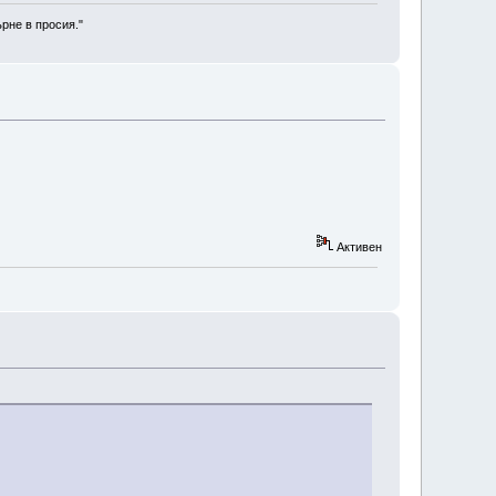
рне в просия."
Активен