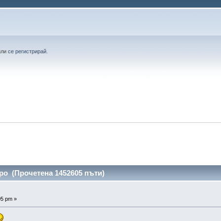
или
се регистрирай
.
ро (Прочетена 1452605 пъти)
05 pm »