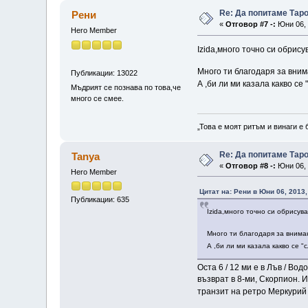
Re: Да попитаме Тар
Рени
«
Отговор #7 -:
Юни 06, 
Hero Member
Izida,много точно си обрису
Много ти благодаря за вним
Публикации: 13022
А ,би ли ми казала какво се
Мъдрият се познава по това,че
много се смее.
„Това е моят ритъм и винаги е 
Re: Да попитаме Тар
Tanya
«
Отговор #8 -:
Юни 06, 
Hero Member
Цитат на: Рени в Юни 06, 2013,
Публикации: 635
Izida,много точно си обрисув
Много ти благодаря за внима
А ,би ли ми казала какво се "
Оста 6 / 12 ми е в Лъв / В
възврат в 8-ми, Скорпион. 
транзит на ретро Меркурий