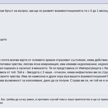
ки Кръст на въпрос, как ще се развият взаимоотношенията ти с Х до 1 месец
иците
 почти всички карти от големите аркани отразяват състояние, няма действие,
ативни чувства, липсва ясна комуникация, има някакви недоизказани, недоиз
твал наранен и засегнат в миналото. Ти си представена от Императрицата с Лю
виси от теб. Той е - Звездата с 3 чаши - отнесен, някак инфантилен ми се стру
 своите чувства. Има ли намесени и други хора във вашите взаимоотношения
ава възможност за изясняване, дано да се получи. Струва ми се, че той не е н
 Бог, трябва да си му равен, в противен случай това е лошо приятелство и ще се превъ
а