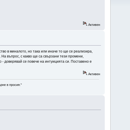
Активен
ство в миналото, но така или иначе то ще се реализира,
На въпрос, с какво ще са свързани тези промени,
о - доверявай се повече на интуицията си. Поставено е
Активен
рне в просия."