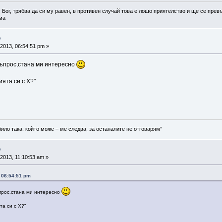
 Бог, трябва да си му равен, в противен случай това е лошо приятелство и ще се превъ
а
о
2013, 06:54:51 pm »
въпрос,стана ми интересно
ята си с Х?"
било така: който може – ме следва, за останалите не отговарям“
о
2013, 11:10:53 am »
 06:54:51 pm
ъпрос,стана ми интересно
та си с Х?"