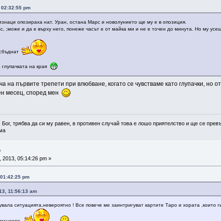
, 02:32:55 pm
знаци опозираха нат. Уран, остана Марс и новолунието ще му е в опозиция.
sc, ;може и да е върху него, понеже часът е от майка ми и не е точен до минута. Но му ус
е сбъднат
з глупачката на края
ча на първите трепети при влюбване, когато се чувстваме като глупачки, но 
сен месец, според мен
 Бог, трябва да си му равен, в противен случай това е лошо приятелство и ще се превъ
а
о
 2013, 05:14:26 pm »
 01:42:25 pm
13, 11:56:13 am
увала ситуацията,невероятно ! Все повече ме заинтригуват картите Таро и хората ,които ги
иманието .