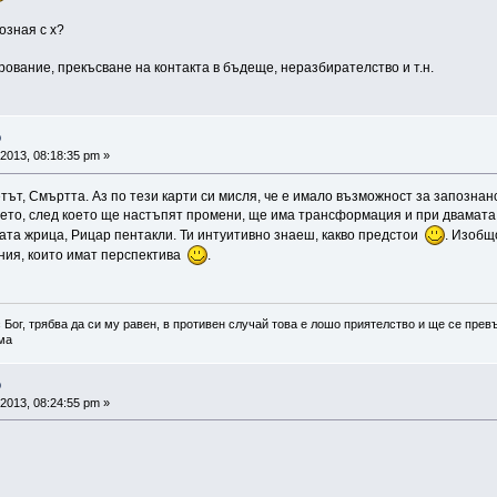
озная с х?
ование, прекъсване на контакта в бъдеще, неразбирателство и т.н.
о
2013, 08:18:35 pm »
етът, Смъртта. Аз по тези карти си мисля, че е имало възможност за запознан
то, след което ще настъпят промени, ще има трансформация и при двамата. 
шата жрица, Рицар пентакли. Ти интуитивно знаеш, какво предстои
. Изобщ
ния, които имат перспектива
.
 Бог, трябва да си му равен, в противен случай това е лошо приятелство и ще се превъ
а
о
2013, 08:24:55 pm »