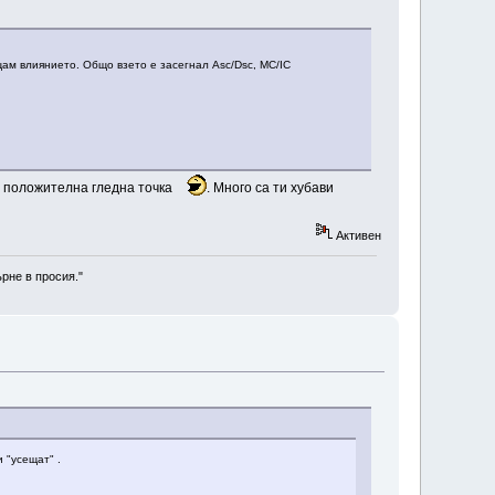
ещам влиянието. Общо взето е засегнал Asc/Dsc, МС/IC
от положителна гледна точка
. Много са ти хубави
Активен
рне в просия."
 "усещат" .