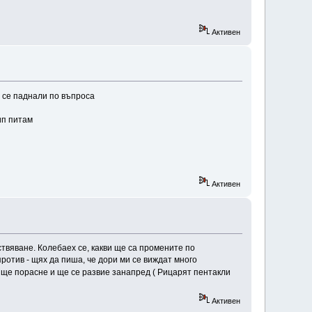
Активен
а се паднали по въпроса
ип питам
Активен
ствяване. Колебаех се, какви ще са промените по
отив - щях да пиша, че дори ми се виждат много
 ) ще порасне и ще се развие занапред ( Рицарят пентакли
Активен