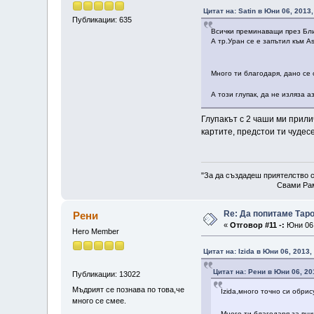
Цитат на: Satin в Юни 06, 2013
Публикации: 635
Всички преминаващи през Бли
А тр.Уран се е запътил към A
Много ти благодаря, дано с
А този глупак, да не изляза а
Глупакът с 2 чаши ми прили
картите, предстои ти чуде
"За да създадеш приятелство с
Свами Рам
Re: Да попитаме Тар
Рени
«
Отговор #11 -:
Юни 06,
Hero Member
Цитат на: Izida в Юни 06, 2013,
Цитат на: Рени в Юни 06, 20
Публикации: 13022
Мъдрият се познава по това,че
Izida,много точно си обрис
много се смее.
Много ти благодаря за вн