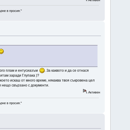
рне в просия."
ного плам и ентусиазъм
. За каквото и да се отнася
питам заради Глупака )?
 което искаш от много време, някаква твоя съкровена цел
и нещо свързано с документи.
Активен
рне в просия."