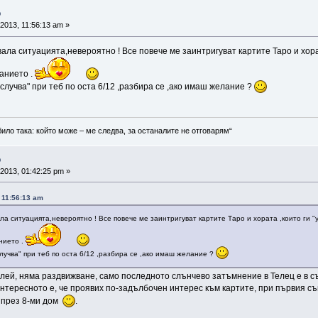
о
2013, 11:56:13 am »
вала ситуацията,невероятно ! Все повече ме заинтригуват картите Таро и хорат
анието .
 "случва" при теб по оста 6/12 ,разбира се ,ако имаш желание ?
било така: който може – ме следва, за останалите не отговарям“
о
2013, 01:42:25 pm »
 11:56:13 am
ала ситуацията,невероятно ! Все повече ме заинтригуват картите Таро и хората ,които ги "
нието .
случва" при теб по оста 6/12 ,разбира се ,ако имаш желание ?
одолей, няма раздвижване, само последното слънчево затъмнение в Телец е в 
Интересното е, че проявих по-задълбочен интерес към картите, при първия с
 през 8-ми дом
.