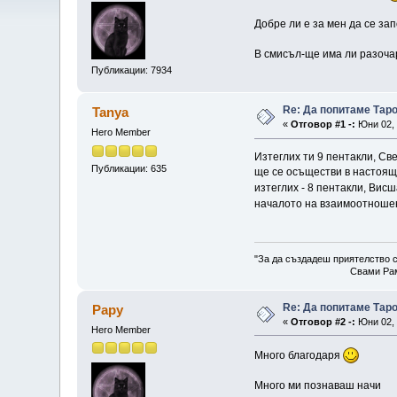
Добре ли е за мен да се зап
В смисъл-ще има ли разочар
Публикации: 7934
Re: Да попитаме Тар
Tanya
«
Отговор #1 -:
Юни 02, 
Hero Member
Изтеглих ти 9 пентакли, Св
Публикации: 635
ще се осъществи в настояще
изтеглих - 8 пентакли, Вис
началото на взаимоотноше
"За да създадеш приятелство с
Свами Рам
Re: Да попитаме Тар
Papy
«
Отговор #2 -:
Юни 02, 
Hero Member
Много благодаря
Много ми познаваш начи