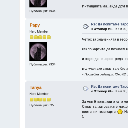
Интуицията ми...айде друг 
Публикации: 7934
Re: Да попитаме Тар
Papy
«
Отговор #3 -:
Юни 02, 
Hero Member
Четох за значенията в теор
как по картите да познаем 
и още един въпрос: реда на
Публикации: 7934
в случая ако смъртта е била
«
Последна редакция: Юни 02, 
Re: Да попитаме Тар
Tanya
«
Отговор #4 -:
Юни 03, 
Hero Member
За мен 9 пентакли е като м
Публикации: 635
Смъртта, затова изтеглих д
поетични тези карти
. Н
).