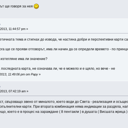
път ще говоря за нея
о
2013, 11:44:57 pm »
етичната тема и стигнах до извода, че настина добри и перспективни карти с
кога ще се прояви отговорът, има ли начин да се определи времето - по принц
 изтегляне има ли значение?
 последната карта, не означава ли, че е можело и е щяло, но вече - не
2013, 11:49:06 pm от Papy
»
о
2013, 07:42:19 am »
ост, свързващо звено от миналото, което води до Света - реализация и осъще
опълнителни карти. При втората комбинация няма индикации за раздяла, напр
ещо, което е в процес на зараждане ( 8 пентакли ) в душата ( Висшата жрица