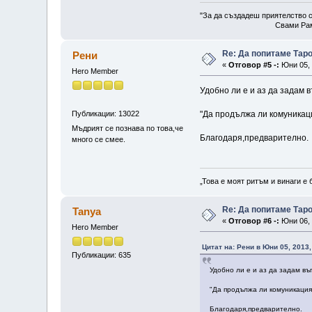
"За да създадеш приятелство с
Свами Рам
Re: Да попитаме Тар
Рени
«
Отговор #5 -:
Юни 05, 
Hero Member
Удобно ли е и аз да задам 
Публикации: 13022
"Да продължа ли комуникаци
Мъдрият се познава по това,че
Благодаря,предварително.
много се смее.
„Това е моят ритъм и винаги е 
Re: Да попитаме Тар
Tanya
«
Отговор #6 -:
Юни 06, 
Hero Member
Цитат на: Рени в Юни 05, 2013,
Публикации: 635
Удобно ли е и аз да задам в
"Да продължа ли комуникация
Благодаря,предварително.