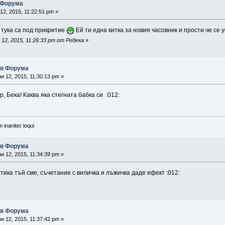
 Форума
2, 2015, 11:22:51 pm »
 тука са под прикритие
Ей ти една китка за новия часовник и прости че се 
12, 2015, 11:26:33 pm от Ребека
»
ъв Форума
 12, 2015, 11:30:13 pm »
р, Бека! Каква яка стегната бабка си :012:
 inaniter loqui
ъв Форума
 12, 2015, 11:34:39 pm »
тика тъй сме, съчетание с виличка и лъжичка даде ефект :012:
ъв Форума
 12, 2015, 11:37:42 pm »