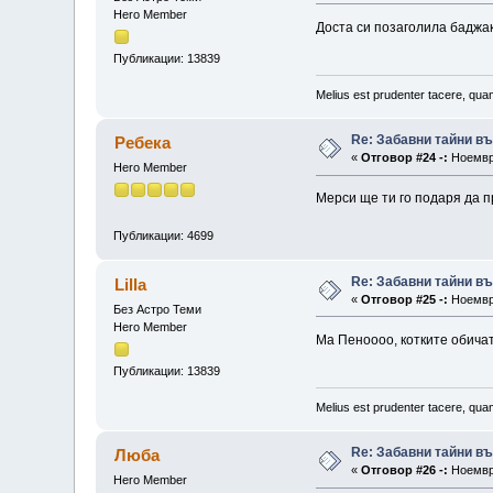
Hero Member
Доста си позаголила баджак
Публикации: 13839
Melius est prudenter tacere, quam
Re: Забавни тайни в
Ребека
«
Отговор #24 -:
Ноември
Hero Member
Мерси ще ти го подаря да п
Публикации: 4699
Re: Забавни тайни в
Lilla
«
Отговор #25 -:
Ноември
Без Астро Теми
Hero Member
Ма Пеноооо, котките обичат
Публикации: 13839
Melius est prudenter tacere, quam
Re: Забавни тайни в
Люба
«
Отговор #26 -:
Ноември
Hero Member