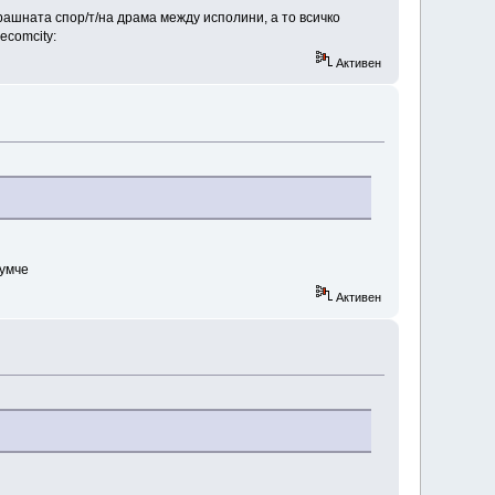
рашната спор/т/на драма между исполини, а то всичко
ecomcity:
Активен
румче
Активен