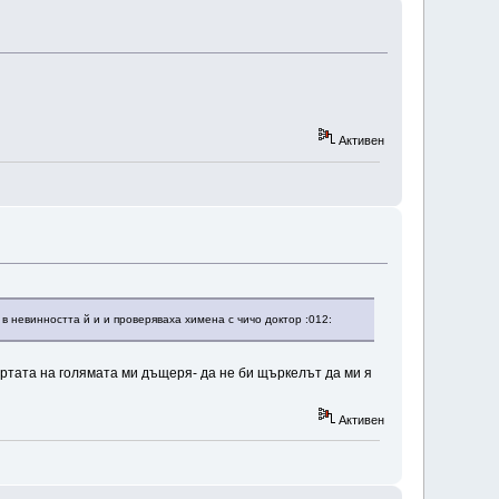
Активен
 в невинността й и и проверяваха химена с чичо доктор :012:
артата на голямата ми дъщеря- да не би щъркелът да ми я
Активен