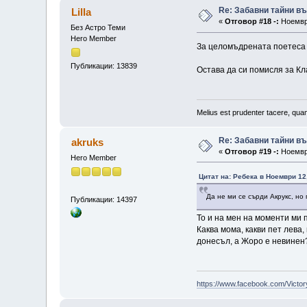
Re: Забавни тайни в
Lilla
«
Отговор #18 -:
Ноември
Без Астро Теми
Hero Member
За целомъдрената поетес
Публикации: 13839
Остава да си помисля за Кл
Melius est prudenter tacere, quam
Re: Забавни тайни в
akruks
«
Отговор #19 -:
Ноември
Hero Member
Цитат на: Ребека в Ноември 12,
Да не ми се сърди Акрукс, но
Публикации: 14397
То и на мен на моменти ми 
Каква мома, какви пет лева
донесъл, а Жоро е невинен?
https://www.facebook.com/Victor