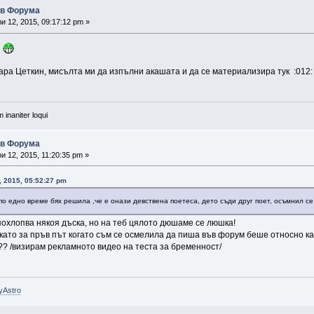
ъв Форума
 12, 2015, 09:17:12 pm »
а
ара Цеткин, мисълта ми да изпълни акашата и да се материализира тук :012:
 inaniter loqui
ъв Форума
 12, 2015, 11:20:35 pm »
 2015, 05:52:27 pm
 по едно време бях решила ,че е онази девствена поетеса, дето съди друг поет, осъмнил се
похлопва някоя дъска, но на теб цялото дюшаме се люшка!
, като за пръв път когато съм се осмелила да пиша във форум беше относно к
? /визирам рекламното видео на теста за бременност/
yAstro