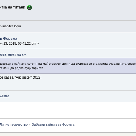
битка на титани
 inaniter loqui
ъв Форума
 13, 2015, 03:41:22 pm »
2015, 08:58:04 am
зведря омайната сутрин на майсторския ден и да видя как се е развила вчерашната спор/
тема и да радва аудиторията..
казва "Vip sister" :012:
yAstro
Лично творчество
»
Забавни тайни във Форума