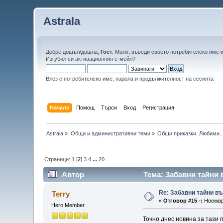
Astrala
Добре дошъл/дошла,
Гост
. Моля,
въведи своето потребителско име
Изгубил си
активационния е-мейл
?
Влез с потребителско име, парола и продължителност на сесията
Начало
Помощ
Търси
Вход
Регистрация
Astrala
»
Общи и административни теми
»
Общи приказки. Любими. 
Страници:
1
[
2
]
3
4
...
20
Автор
Тема: Забавни тайни 
Re: Забавни тайни в
Terry
«
Отговор #15 -:
Ноември
Hero Member
Точно днес новина за тази п