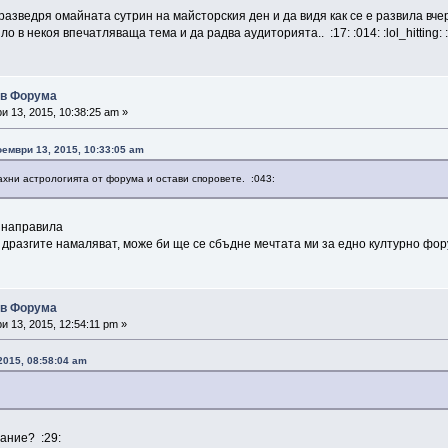
разведря омайната сутрин на майсторския ден и да видя как се е развила вче
 в некоя впечатляваща тема и да радва аудиторията.. :17: :014: :lol_hitting: :
ъв Форума
 13, 2015, 10:38:25 am »
Ноември 13, 2015, 10:33:05 am
ахни астрологията от форума и остави споровете. :043:
о направила
 дразгите намаляват, може би ще се сбъдне мечтата ми за едно културно фо
ъв Форума
 13, 2015, 12:54:11 pm »
2015, 08:58:04 am
лание? :29: