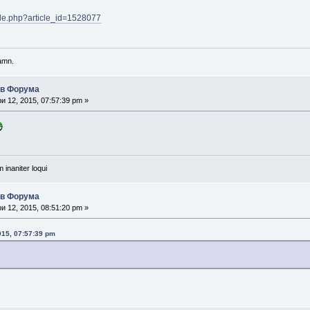
icle.php?article_id=1528077
damn.
ъв Форума
 12, 2015, 07:57:39 pm »
 inaniter loqui
ъв Форума
 12, 2015, 08:51:20 pm »
015, 07:57:39 pm