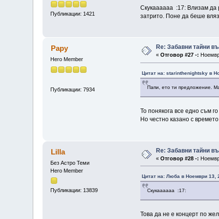
Скукаааааа :17: Влизам да 
Публикации: 1421
затрито. Поне да беше влязло
Re: Забавни тайни в
Papy
«
Отговор #27 -:
Ноември
Hero Member
Цитат на: starinthenightsky в 
Папи, ето ти предложение. М
Публикации: 7934
То понякога все едно съм г
Но честно казано с времето
Re: Забавни тайни в
Lilla
«
Отговор #28 -:
Ноември
Без Астро Теми
Hero Member
Цитат на: Люба в Ноември 13, 
Публикации: 13839
Скукаааааа :17:
Това да не е концерт по же