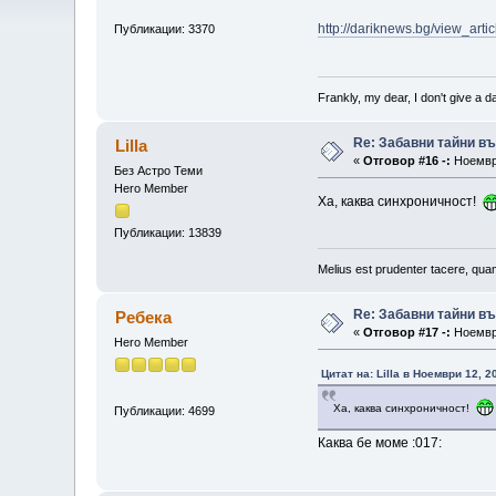
http://dariknews.bg/view_art
Публикации: 3370
Frankly, my dear, I don't give a 
Re: Забавни тайни в
Lilla
«
Отговор #16 -:
Ноември
Без Астро Теми
Hero Member
Ха, каква синхроничност!
Публикации: 13839
Melius est prudenter tacere, quam
Re: Забавни тайни в
Ребека
«
Отговор #17 -:
Ноември
Hero Member
Цитат на: Lilla в Ноември 12, 2
Ха, каква синхроничност!
Публикации: 4699
Каква бе моме :017: