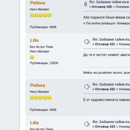
Re: Забавни тайни във
Ребека
«
Отговор #20 -:
Ноември 1
Hero Member
Абе параноя беше викам си
«
Последна редакция: Ноември 
Публикации: 4699
Re: Забавни тайни в
Lilla
«
Отговор #21 -:
Ноември
Без Астро Теми
Hero Member
Да ти е честит новият авата
Публикации: 13839
Melius est prudenter tacere, quam
Re: Забавни тайни в
Ребека
«
Отговор #22 -:
Ноември
Hero Member
Е от художествената гимнас
Публикации: 4699
Re: Забавни тайни в
Lilla
«
Отговор #23 -:
Ноември
Без Астро Теми