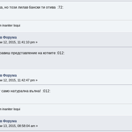
а, но този лилав бански ти отива :72:
 inaniter loqui
ъв Форума
 12, 2015, 11:41:10 pm »
равиш представление на котките :012:
ъв Форума
 12, 2015, 11:42:47 pm »
 само натурална вълна! :012:
 inaniter loqui
ъв Форума
 13, 2015, 08:58:04 am »