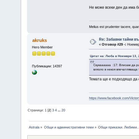
Не може всеки ден да има 
Melius est prudenter tacere, quam
Re: Забавни тайни в
akruks
«
Отговор #29 -:
Ноември
Hero Member
Цитат на: Люба в Ноември 13, 
Скукаааааа :17: Влизам да ра
Публикации: 14397
влязло в некоя впечатляваща 
Темата ще е подходящо да се 
https://www.facebook.com/Victor
Страници:
1
[
2
]
3
4
...
20
Astrala
»
Общи и административни теми
»
Общи приказки. Любими. 