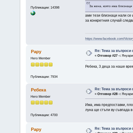
За жена, която има близнаци
Публикации: 14398
ами тези близнаци нали се 
за конкретния случай следв
https://www.facebook.com/Victor
Re: Тема за въпроси
Papy
«
Отговор #27 -:
Януари 
Hero Member
Ребека, 3 деца за наше вре
Публикации: 7934
Re: Тема за въпроси
Ребека
«
Отговор #28 -:
Януари 
Hero Member
Има, има предпоставки, пл
луна ще стъпи ву съвпада в
Публикации: 4700
Re: Тема за въпроси
Papy