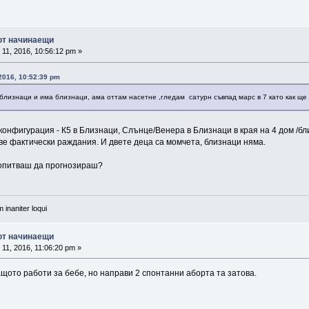
 от начинаещи
11, 2016, 10:56:12 pm »
2016, 10:52:39 pm
 близнаци и има близнаци, ама оттам насетне ,гледам сатурн съвпад марс в 7 като как ще 
онфигурация - К5 в Близнаци, Слънце/Венера в Близнаци в края на 4 дом /бли
ве фактически раждания. И двете деца са момчета, близнаци няма.
е опитваш да прогнозираш?
 inaniter loqui
 от начинаещи
11, 2016, 11:06:20 pm »
ащото работи за бебе, но направи 2 спонтанни аборта та затова.