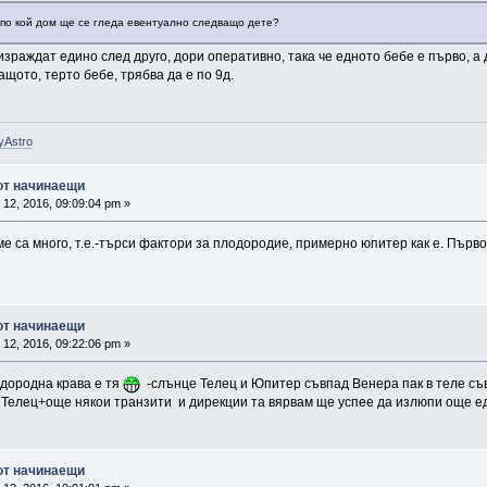
 по кой дом ще се гледа евентуално следващо дете?
израждат едино след друго, дори оперативно, така че едното бебе е първо, а д
ащото, терто бебе, трябва да е по 9д.
yAstro
 от начинаещи
12, 2016, 09:09:04 pm »
ме са много, т.е.-търси фактори за плодородие, примерно юпитер как е. Първ
 от начинаещи
12, 2016, 09:22:06 pm »
одородна крава е тя
-слънце Телец и Юпитер съвпад Венера пак в теле съвп
 Телец+още някои транзити и дирекции та вярвам ще успее да излюпи още ед
 от начинаещи