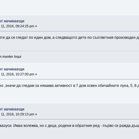
 от начинаещи
11, 2016, 09:24:25 pm »
те да се гледат по един дом, а следващото дете по съответния производен 
 inaniter loqui
 от начинаещи
11, 2016, 10:27:00 pm »
 ,значи да гледам за някаква активност в 7 дом освен обичайните луна, 5, 8 
 от начинаещи
11, 2016, 10:29:13 pm »
казуси. Имах колежка, но с деца, родени в обратния ред - първо се ражда д