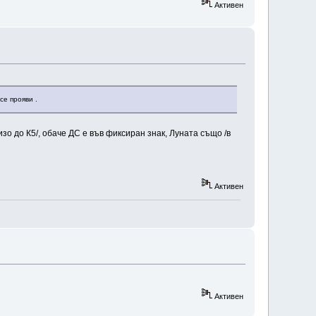
Активен
се прояви .
зо до К5/, обаче ДС е във фиксиран знак, Луната също /в
Активен
Активен