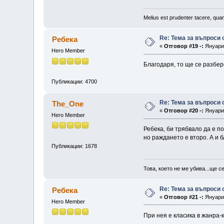
Melius est prudenter tacere, quam
Re: Тема за въпроси
Ребека
«
Отговор #19 -:
Януари 
Hero Member
Благодаря, то ще се разбер
Публикации: 4700
Re: Тема за въпроси
The_One
«
Отговор #20 -:
Януари 
Hero Member
Ребека, би трябвало да е п
но раждането е второ. А и 
Публикации: 1678
Това, което не ме убива...ще с
Re: Тема за въпроси
Ребека
«
Отговор #21 -:
Януари 
Hero Member
При нея е класика в жанра-к