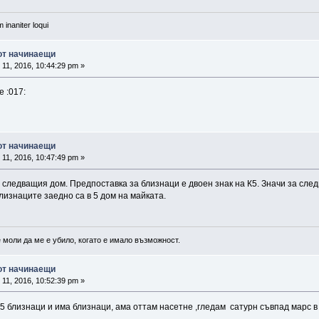
 inaniter loqui
 от начинаещи
11, 2016, 10:44:29 pm »
е :017:
 от начинаещи
11, 2016, 10:47:49 pm »
о следващия дом. Предпоставка за близнаци е двоен знак на К5. Значи за след
близнаците заедно са в 5 дом на майката.
е моли да ме е убило, когато е имало възможност.
 от начинаещи
11, 2016, 10:52:39 pm »
5 близнаци и има близнаци, ама оттам насетне ,гледам сатурн съвпад марс в 7