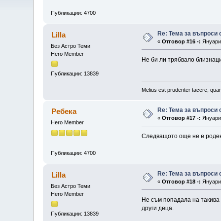
Публикации: 4700
Re: Тема за въпроси
Lilla
«
Отговор #16 -:
Януари 
Без Астро Теми
Hero Member
Не би ли трябвало близнаци
Публикации: 13839
Melius est prudenter tacere, quam
Re: Тема за въпроси
Ребека
«
Отговор #17 -:
Януари 
Hero Member
Следващото още не е родено
Публикации: 4700
Re: Тема за въпроси
Lilla
«
Отговор #18 -:
Януари 
Без Астро Теми
Hero Member
Не съм попадала на такива 
други деца.
Публикации: 13839