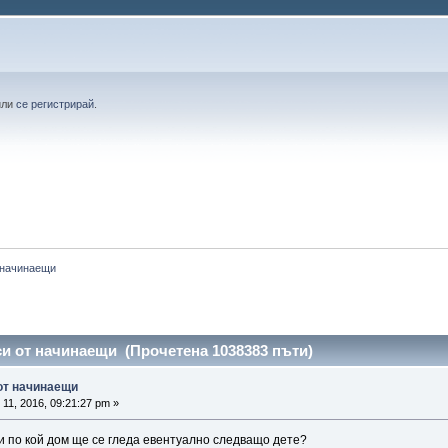
или
се регистрирай
.
 начинаещи
си от начинаещи (Прочетена 1038383 пъти)
 от начинаещи
11, 2016, 09:21:27 pm »
и по кой дом ще се гледа евентуално следващо дете?