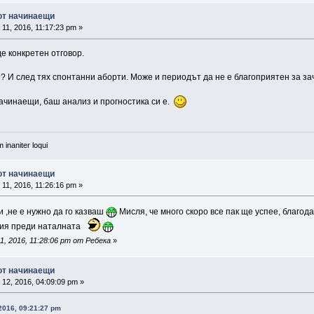
 от начинаещи
11, 2016, 11:17:23 pm »
де конкретен отговор.
и? И след тях спонтанни аборти. Може и периодът да не е благоприятен за за
начинаещи, баш анализ и прогностика си е.
 inaniter loqui
 от начинаещи
11, 2016, 11:26:16 pm »
и ,не е нужно да го казваш
Мисля, че много скоро все пак ще успее, благода
гия преди наталната
1, 2016, 11:28:06 pm от Ребека
»
 от начинаещи
12, 2016, 04:09:09 pm »
2016, 09:21:27 pm