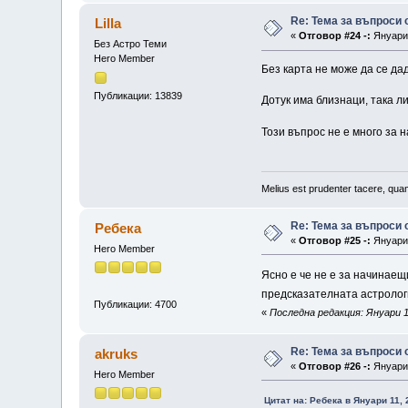
Re: Тема за въпроси
Lilla
«
Отговор #24 -:
Януари 
Без Астро Теми
Hero Member
Без карта не може да се да
Публикации: 13839
Дотук има близнаци, така л
Този въпрос не е много за 
Melius est prudenter tacere, quam
Re: Тема за въпроси
Ребека
«
Отговор #25 -:
Януари 
Hero Member
Ясно е че не е за начинаещ
предсказателната астроло
Публикации: 4700
«
Последна редакция: Януари 1
Re: Тема за въпроси
akruks
«
Отговор #26 -:
Януари 
Hero Member
Цитат на: Ребека в Януари 11, 