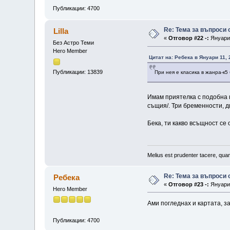
Публикации: 4700
Re: Тема за въпроси
Lilla
«
Отговор #22 -:
Януари 
Без Астро Теми
Hero Member
Цитат на: Ребека в Януари 11, 
Публикации: 13839
При нея е класика в жанра-к5
Имам приятелка с подобна к
същия/. Три бременности, д
Бека, ти какво всъщност с
Melius est prudenter tacere, quam
Re: Тема за въпроси
Ребека
«
Отговор #23 -:
Януари 
Hero Member
Ами погледнах и картата, з
Публикации: 4700