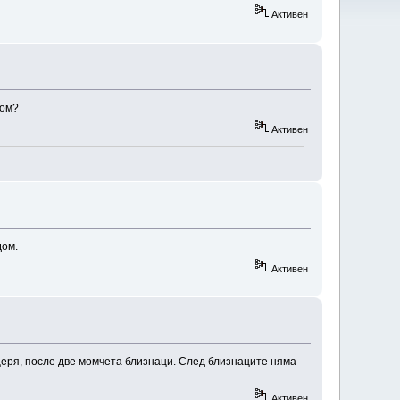
Активен
дом?
Активен
дом.
Активен
ъщеря, после две момчета близнаци. След близнаците няма
Активен