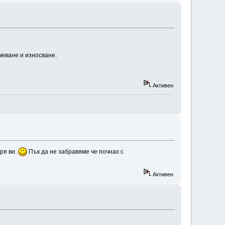
чеване и износване.
Активен
ря ви.
Пък да не забравяме че почнах с
Активен