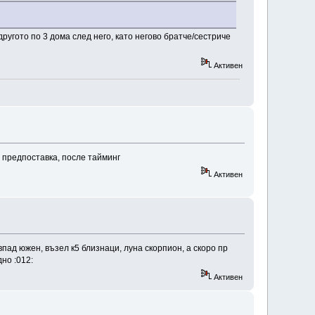
ругото по 3 дома след него, като негово братче/сестриче
Активен
о предпоставка, после тайминг
Активен
ад южен, възел к5 близнаци, луна скорпион, а скоро пр
но :012:
Активен