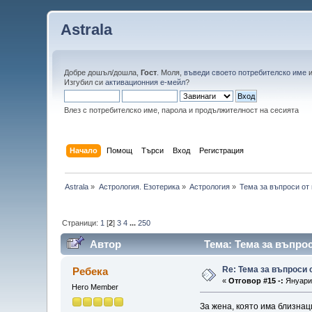
Astrala
Добре дошъл/дошла,
Гост
. Моля,
въведи своето потребителско име
Изгубил си
активационния е-мейл
?
Влез с потребителско име, парола и продължителност на сесията
Начало
Помощ
Търси
Вход
Регистрация
Astrala
»
Астрология. Езотерика
»
Астрология
»
Тема за въпроси от
Страници:
1
[
2
]
3
4
...
250
Автор
Тема: Тема за въпро
Re: Тема за въпроси
Ребека
«
Отговор #15 -:
Януари 
Hero Member
За жена, която има близнац