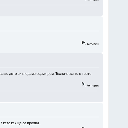
Активен
ващо дете си гледаме седми дом. Технически то е трето,
Активен
 като как ще се прояви .