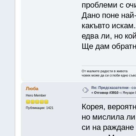
проблеми с очи
Дано поне най-
какъвто искам
едва ли, но ко
Ще дам обратн
От малките радости в живота
човек може да си сглоби едно съв
Re: Предсказателни - с
Люба
«
Отговор #3910 -:
Януари 0
Hero Member
Корея, вероятн
Публикации: 1421
но мислила ли
си на раждане 