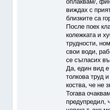
оплаквам/, фи
виждах с прия
близките са го
После поех кл
колежката и ху
трудности, но
свои води, раб
се съгласих в
Да, един вид е
толкова труд 
коства, че не 
Тогава очаква
предупредил, 