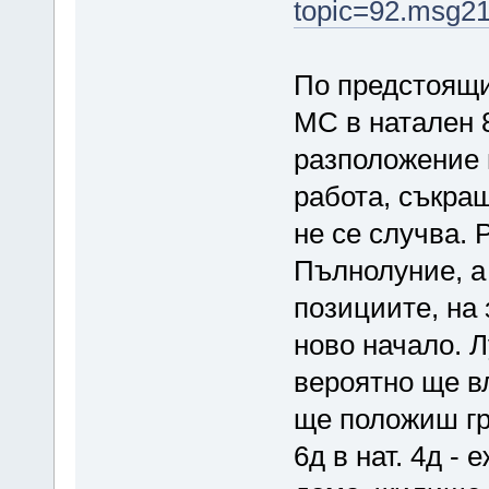
topic=92.msg2
По предстоящия
МС в натален 8
разположение 
работа, съкращ
не се случва. 
Пълнолуние, а
позициите, на 
ново начало. Л
вероятно ще в
ще положиш гр
6д в нат. 4д -