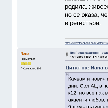
родила, живеех
но се оказа, ч
в регистъра.
https://www.facebook.com/VictoryAs
Re: Предсказателни - сол
Nana
«
Отговор #3914 -:
Януари 26,
Full Member
Цитат на: Nana в
Публикации: 108
Качвам и новия 
дни. Сол АЦ в п
к12, но все пак 
акценти любов, 
9 дом - пътуван