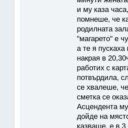
и му каза часа
помнеше, че ка
родилната зала
"магарето" е ч
а те я пускаха
накрая в 20,30
работих с карт
потвърдила, сл
се хвалеше, че
сметка се оказа
Асцендента му 
дойде на мяст
казваше, е в 3