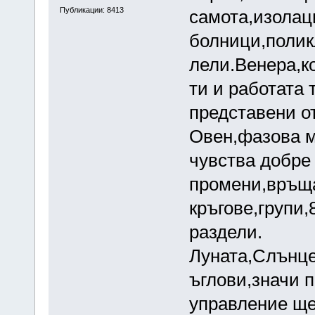
Публикации: 8413
самота,изолац
болници,полик
лели.Венера,ко
ти и работата 
представени от
Овен,фазова м
чувства добре 
промени,връща
кръгове,групи
раздели.
Луната,Слънце
ъглови,значи 
управление ще