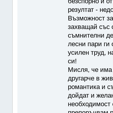
безспорно и от
резултат - нед
Възможност за 
захващай със 
съмнителни де
лесни пари ги 
усилен труд, н
си!
Мисля, че има 
другарче в жив
романтика и с
дойдат и жела
необходимост 
препоръчвам р