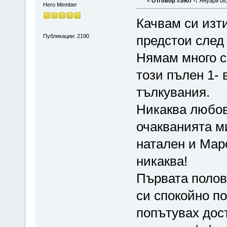
«
Отговор #3907 -:
Януари 08,
Hero Member
Качвам си изт
Публикации: 2190
предстои след
Нямам много с
този пълен 1-
тълкувания.
Никаква любов
очакванията ми
натален и Марс
никаква!
Първата полов
си спокойно по
попътувах дост