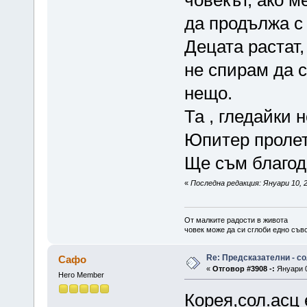
човекът, ако м
да продължа с
Децата растат,
не спирам да с
нещо.
Та , гледайки 
Юпитер пролет
Ще съм благод
«
Последна редакция: Януари 10, 2
От малките радости в живота
човек може да си сглоби едно съв
Re: Предсказателни - с
Сафо
«
Отговор #3908 -:
Януари 0
Hero Member
Корея,сол.асц 