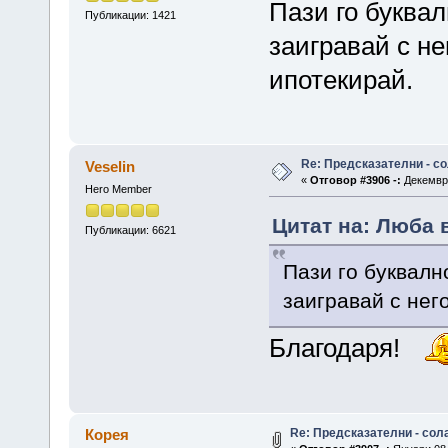
Пази го буквал
Публикации: 1421
заигравай с нег
ипотекирай.
Re: Предсказателни - с
Veselin
«
Отговор #3906 -:
Декември
Hero Member
Цитат на: Люба в
Публикации: 6621
Пази го буквалн
заигравай с него
Благодаря!
Re: Предсказателни - сол
Корея