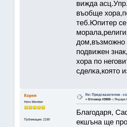
вижда асц.Упр
въобще хора,по
теб.Юпитер се
морала,религи
дом,възможно 
подвижен знак,
хора по негов
сделка,която и
Re: Предсказателни - с
Корея
«
Отговор #3909 -:
Януари 0
Hero Member
Благодаря, Са
Публикации: 2190
екшъна ще про