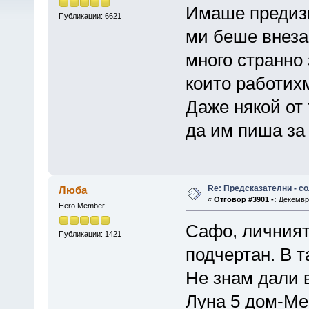
Имаше предизв
Публикации: 6621
ми беше внеза
много странно 
които работих
Даже някой от 
да им пиша за
Re: Предсказателни - с
Люба
«
Отговор #3901 -:
Декември
Hero Member
Сафо, личният 
Публикации: 1421
подчертан. В т
Не знам дали в
Луна 5 дом-Ме