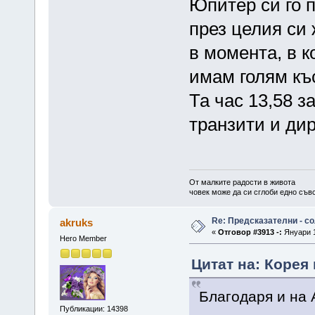
Юпитер си го п
през целия си
в момента, в к
имам голям къ
Та час 13,58 з
транзити и дир
От малките радости в живота
човек може да си сглоби едно съв
Re: Предсказателни - с
akruks
«
Отговор #3913 -:
Януари 1
Hero Member
Цитат на: Корея 
Благодаря и на 
Публикации: 14398