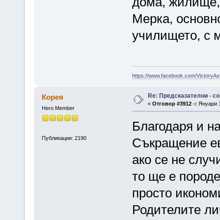
дома, жилище, 
Мерка, основно
училището, с 
https://www.facebook.com/VictoryAs
Re: Предсказателни - с
Корея
«
Отговор #3912 -:
Януари 1
Hero Member
Благодаря и на
Публикации: 2190
Съкращение ев
ако се не случ
то ще е породе
просто иконом
Родителите ли