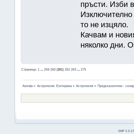
пръсти. Изби в
Изключително 
то не изцяло.
Качвам и новия
няколко дни. 
Страници:
1
...
259
260
[
261
]
262
263
...
275
Astrala
»
Астрология. Езотерика
»
Астрология
»
Предсказателни - сола
SMF 2.0.1