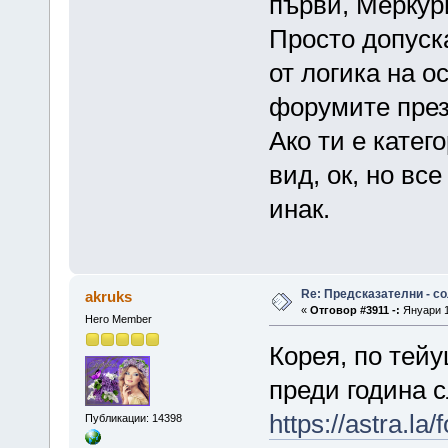
първи, Меркур
Просто допуск
от логика на о
форумите през
Ако ти е катег
вид, ок, но вс
инак.
Re: Предсказателни - с
akruks
«
Отговор #3911 -:
Януари 1
Hero Member
Корея, по тей
преди година с
https://astra.la
Публикации: 14398