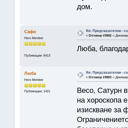
дом.
Re: Предсказателни - с
Сафо
«
Отговор #3902 -:
Декември
Hero Member
Люба, благодар
Публикации: 8413
Re: Предсказателни - с
Люба
«
Отговор #3903 -:
Декември
Hero Member
Весо, Сатурн в
Публикации: 1421
на хороскопа е
изискване за 
Ограничението