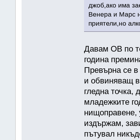
джоб,ако има за
Венера и Марс н
приятели,но алк
Давам ОВ по т
година премина
Превърна се в
и обвиняващ вс
гледна точка, 
младежките го
нищоправене, у
издържам, зав
пътувал никъд