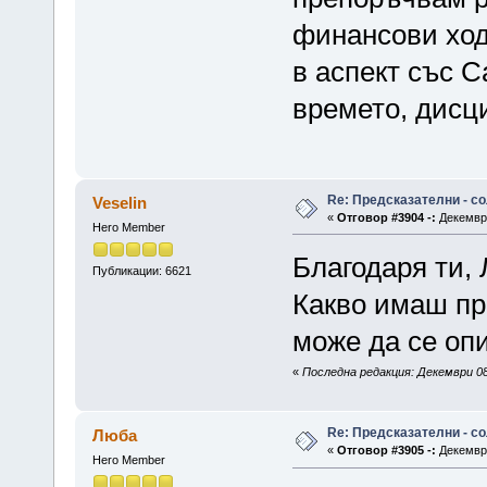
финансови ход
в аспект със С
времето, дисци
Re: Предсказателни - с
Veselin
«
Отговор #3904 -:
Декември
Hero Member
Благодаря ти,
Публикации: 6621
Какво имаш пр
може да се оп
«
Последна редакция: Декември 08,
Re: Предсказателни - с
Люба
«
Отговор #3905 -:
Декември
Hero Member