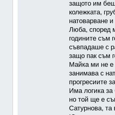
защото им беш
колежката, гру
натоварване и 
Люба, според м
годините съм г
съвпадаше с р
защо пак съм 
Майка ми не е 
занимава с на
прогресиите з
Има логика за 
но той ще е съ
Сатурнова, та 