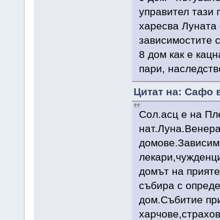
управител тази 
харесва Луната 
зависимостите с
8 дом как е кац
пари, наследств
Цитат на: Сафо в
Сол.асц е на Пл
нат.Луна.Венера
домове.Зависимо
лекари,чужденци
домът на прияте
събира с опреде
дом.Събитие при
харчове,страхов