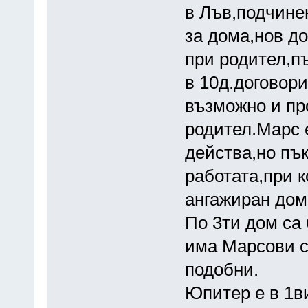
в Лъв,подчине
за дома,нов д
при родител,п
в 10д.договори
възможно и пр
родител.Марс е
действа,но пък
работата,при к
ангажиран дом
По 3ти дом са
има Марсови с
подобни.
Юпитер е в 1ви