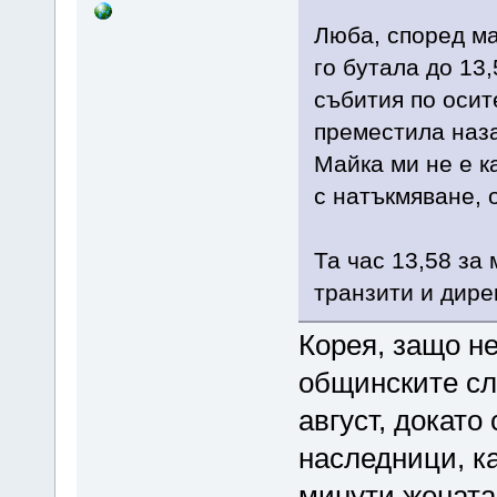
Люба, според ма
го бутала до 13
събития по осит
преместила наз
Майка ми не е к
с натъкмяване, 
Та час 13,58 за
транзити и дире
Корея, защо н
общинските сл
август, докато
наследници, ка
минути жената