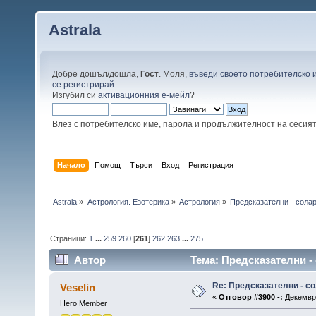
Astrala
Добре дошъл/дошла,
Гост
. Моля,
въведи своето потребителско 
се регистрирай
.
Изгубил си
активационния е-мейл
?
Влез с потребителско име, парола и продължителност на сесия
Начало
Помощ
Търси
Вход
Регистрация
Astrala
»
Астрология. Езотерика
»
Астрология
»
Предсказателни - сола
Страници:
1
...
259
260
[
261
]
262
263
...
275
Автор
Тема: Предсказателни -
Re: Предсказателни - с
Veselin
«
Отговор #3900 -:
Декември
Hero Member