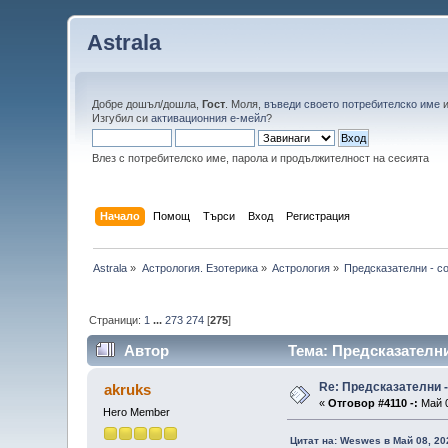
Astrala
Добре дошъл/дошла,
Гост
. Моля,
въведи своето потребителско име
Изгубил си
активационния е-мейл
?
Влез с потребителско име, парола и продължителност на сесията
Начало
Помощ
Търси
Вход
Регистрация
Astrala
»
Астрология. Езотерика
»
Астрология
»
Предсказателни - с
Страници:
1
...
273
274
[
275
]
Автор
Тема: Предсказателни
Re: Предсказателни 
akruks
«
Отговор #4110 -:
Май 0
Hero Member
Цитат на: Weswes в Май 08, 20