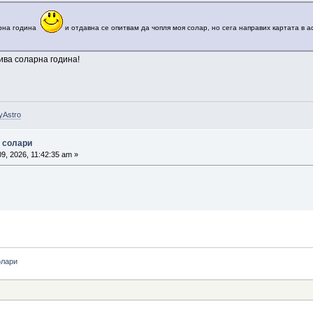
арна година
и отдавна се опитвам да чопля моя солар, но сега направих картата в ас
ива соларна година!
yAstro
- солари
9, 2026, 11:42:35 am »
олари