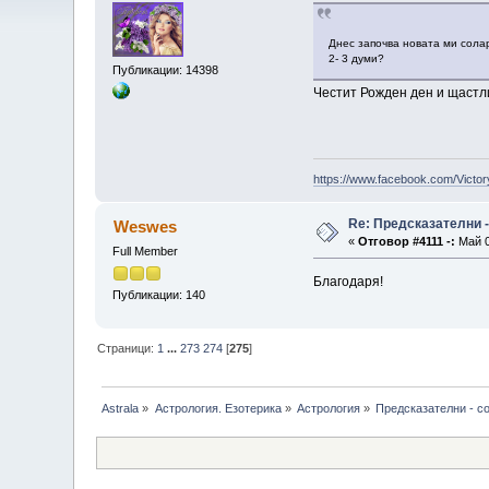
Днес започва новата ми сол
2- 3 думи?
Публикации: 14398
Честит Рожден ден и щастл
https://www.facebook.com/Victor
Re: Предсказателни 
Weswes
«
Отговор #4111 -:
Май 0
Full Member
Благодаря!
Публикации: 140
Страници:
1
...
273
274
[
275
]
Astrala
»
Астрология. Езотерика
»
Астрология
»
Предсказателни - с