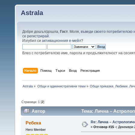
Astrala
Добре дошъл/дошла,
Гост
. Моля,
въведи своето потребителско 
се регистрирай
.
Изгубил си
активационния е-мейл
?
Влез с потребителско име, парола и продължителност на сесия
Начало
Помощ
Търси
Вход
Регистрация
Astrala
»
Общи и административни теми
»
Общи приказки. Любими. Лич
Страници:
1
[
2
]
Автор
Тема: Лична – Астролог
Re: Лична – Астрологич
Ребека
«
Отговор #15 -:
Декември 2
Hero Member