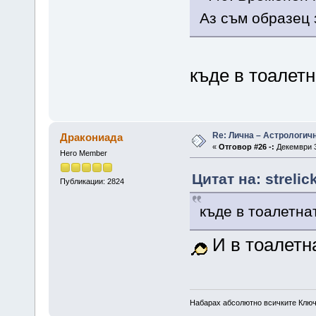
Аз съм образец
къде в тоалетн
Re: Лична – Астрологич
Дракониада
«
Отговор #26 -:
Декември 3
Hero Member
Цитат на: streli
Публикации: 2824
къде в тоалетна
И в тоалетн
Набарах абсолютно всичките Ключ