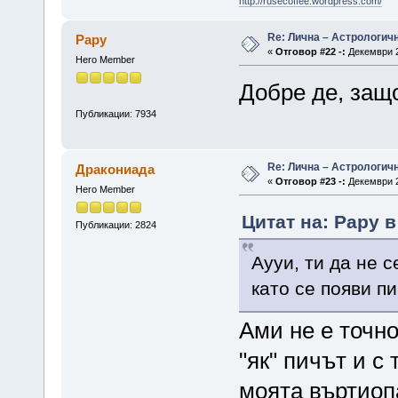
http://rusecoffee.wordpress.com/
Re: Лична – Астрологич
Papy
«
Отговор #22 -:
Декември 2
Hero Member
Добре де, защ
Публикации: 7934
Re: Лична – Астрологич
Дракониада
«
Отговор #23 -:
Декември 2
Hero Member
Цитат на: Papy в
Публикации: 2824
Аууи, ти да не 
като се появи п
Ами не е точно
"як" пичът и с
моята въртиоп