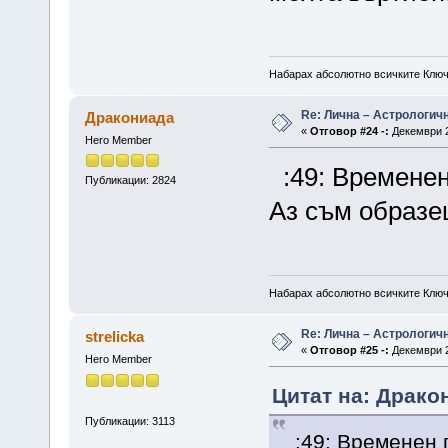
Набарах абсолютно всичките Ключ
Re: Лична – Астрологич
Дракониада
«
Отговор #24 -:
Декември 2
Hero Member
:49: Временен
Публикации: 2824
Аз съм образе
Набарах абсолютно всичките Ключ
Re: Лична – Астрологич
strelicka
«
Отговор #25 -:
Декември 2
Hero Member
Цитат на: Драко
Публикации: 3113
:49: Временен п