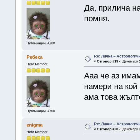
Да, прилича на
помня.
Публикации: 4700
Re: Лична – Астрологич
Ребека
«
Отговор #19 -:
Декември 2
Hero Member
Ааа че аз имам
намери на кой
ама това жълт
Публикации: 4700
Re: Лична – Астрологич
enigma
«
Отговор #20 -:
Декември 2
Hero Member