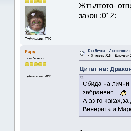
Жтълтото- отпр
закон :012:
Публикации: 4700
Re: Лична – Астрологич
Papy
«
Отговор #16 -:
Декември 2
Hero Member
Цитат на: Драко
Публикации: 7934
Обида на лични
забранено.
А аз го чаках,за
Венерата и Марс