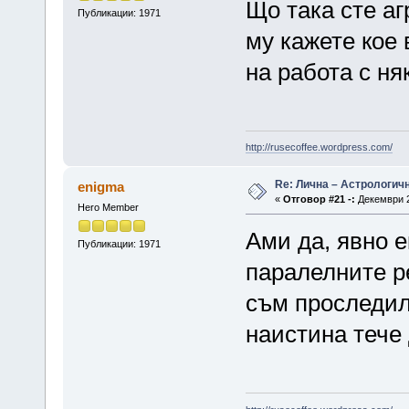
Що така сте а
Публикации: 1971
му кажете кое 
на работа с н
http://rusecoffee.wordpress.com/
Re: Лична – Астрологич
enigma
«
Отговор #21 -:
Декември 2
Hero Member
Ами да, явно 
Публикации: 1971
паралелните ре
съм проследил
наистина тече