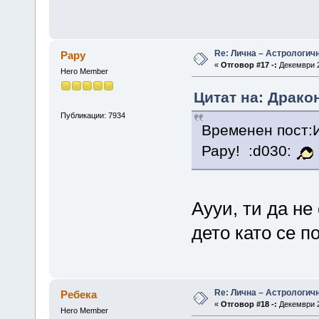
Re: Лична – Астрологич
Papy
«
Отговор #17 -:
Декември 2
Hero Member
Цитат на: Драко
Публикации: 7934
Временен пост:И
Рару! :d030:
Аууи, ти да не
дето като се п
Re: Лична – Астрологич
Ребека
«
Отговор #18 -:
Декември 2
Hero Member