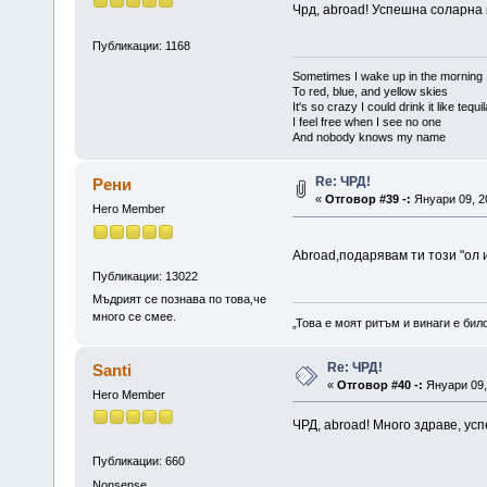
Чрд, abroad! Успешна соларна
Публикации: 1168
Sometimes I wake up in the morning
To red, blue, and yellow skies
It's so crazy I could drink it like tequi
I feel free when I see no one
And nobody knows my name
Re: ЧРД!
Рени
«
Отговор #39 -:
Януари 09, 20
Hero Member
Abroad,подарявам ти този "ол и
Публикации: 13022
Мъдрият се познава по това,че
много се смее.
„Това е моят ритъм и винаги е бил
Re: ЧРД!
Santi
«
Отговор #40 -:
Януари 09, 
Hero Member
ЧРД, abroad! Много здраве, успе
Публикации: 660
Nonsense