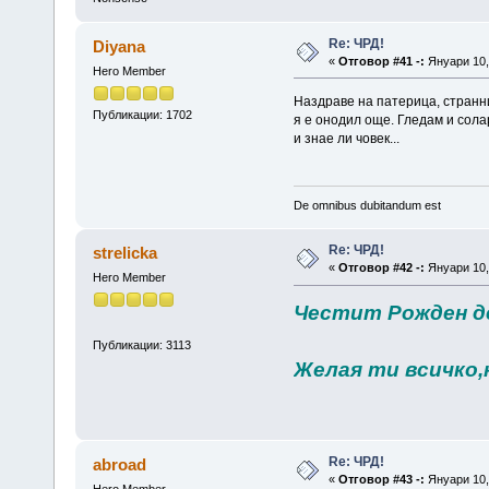
Re: ЧРД!
Diyana
«
Отговор #41 -:
Януари 10, 
Hero Member
Наздраве на патерица, странн
Публикации: 1702
я е онодил още. Гледам и сола
и знае ли човек...
De omnibus dubitandum est
Re: ЧРД!
strelicka
«
Отговор #42 -:
Януари 10, 
Hero Member
Честит Рожден ден
Публикации: 3113
Желая ти всичко,
Re: ЧРД!
abroad
«
Отговор #43 -:
Януари 10, 