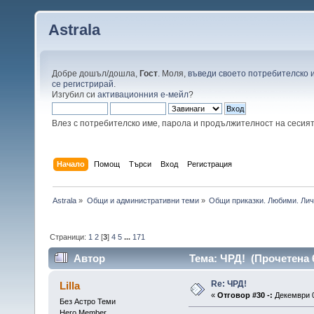
Astrala
Добре дошъл/дошла,
Гост
. Моля,
въведи своето потребителско 
се регистрирай
.
Изгубил си
активационния е-мейл
?
Влез с потребителско име, парола и продължителност на сесия
Начало
Помощ
Търси
Вход
Регистрация
Astrala
»
Общи и административни теми
»
Общи приказки. Любими. Лич
Страници:
1
2
[
3
]
4
5
...
171
Автор
Тема: ЧРД! (Прочетена 
Re: ЧРД!
Lilla
«
Отговор #30 -:
Декември 0
Без Астро Теми
Hero Member