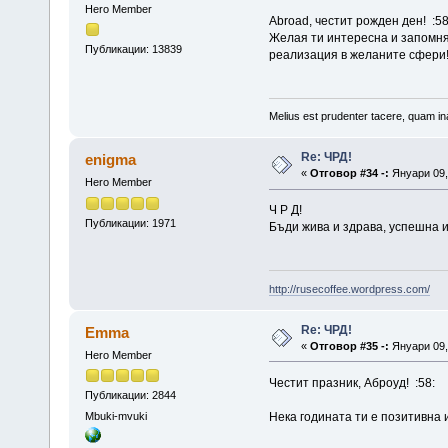
Hero Member
Abroad, честит рожден ден! :58
Желая ти интересна и запомня
Публикации: 13839
реализация в желаните сфери
Melius est prudenter tacere, quam ina
Re: ЧРД!
enigma
«
Отговор #34 -:
Януари 09, 
Hero Member
Ч Р Д!
Публикации: 1971
Бъди жива и здрава, успешна и
http://rusecoffee.wordpress.com/
Re: ЧРД!
Emma
«
Отговор #35 -:
Януари 09, 
Hero Member
Честит празник, Аброуд! :58:
Публикации: 2844
Нека годината ти е позитивна 
Mbuki-mvuki