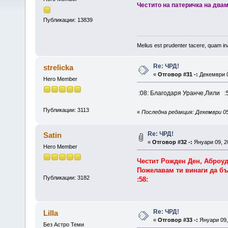
Честито на патеричка на два
Публикации: 13839
Melius est prudenter tacere, quam ina
Re: ЧРД!
strelicka
«
Отговор #31 -:
Декември 0
Hero Member
:08: Благодаря Уранче,Лили :
Публикации: 3113
«
Последна редакция: Декември 05, 
Re: ЧРД!
Satin
«
Отговор #32 -:
Януари 09, 20
Hero Member
Честит Рожден Ден, Аброуд
Пожелавам ти винаги да бъ
Публикации: 3182
:58:
Re: ЧРД!
Lilla
«
Отговор #33 -:
Януари 09, 
Без Астро Теми