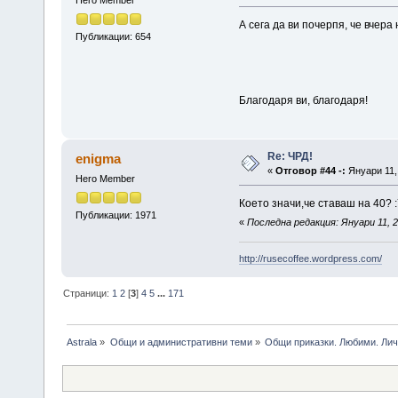
Hero Member
А сега да ви почерпя, че вчера
Публикации: 654
Благодаря ви, благодаря!
Re: ЧРД!
enigma
«
Отговор #44 -:
Януари 11, 
Hero Member
Което значи,че ставаш на 40? :
Публикации: 1971
«
Последна редакция: Януари 11, 2
http://rusecoffee.wordpress.com/
Страници:
1
2
[
3
]
4
5
...
171
Astrala
»
Общи и административни теми
»
Общи приказки. Любими. Лич