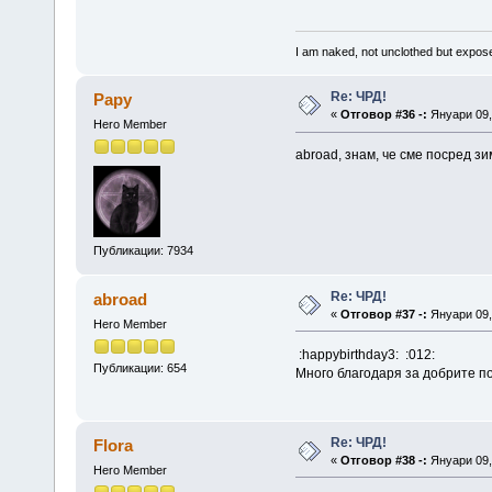
I am naked, not unclothed but expo
Re: ЧРД!
Papy
«
Отговор #36 -:
Януари 09, 
Hero Member
abroad, знам, че сме посред зи
Публикации: 7934
Re: ЧРД!
abroad
«
Отговор #37 -:
Януари 09, 
Hero Member
:happybirthday3: :012:
Публикации: 654
Много благодаря за добрите по
Re: ЧРД!
Flora
«
Отговор #38 -:
Януари 09, 
Hero Member