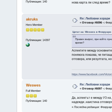
Публикации: 140
нова карта ли след време?
Re: Любовни хорари
akruks
«
Отговор #6096 -:
Февру
Hero Member
Цитат на: Weswes в Февруари 2
Правих въпрос, при който лун
Публикации: 14397
време?
Аспектите между основните 
понякога показва, че питащ
отговора, или резултата, но
https://www.facebook.com/Victor
Re: Любовни хорари
Weswes
«
Отговор #6097 -:
Февру
Full Member
Да, аспектът е между У3 на
Публикации: 140
надежди..наистина отговорът
«
Последна редакция: Февруари