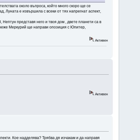
телствата около въпроса, който много скоро ще се
д, Луната е извършила с всеки от тях напрегнат аспект,
 Нептун представя него и твоя дом , двете планети са в
понеже Меркурий ще направи опозиция с Юпитер,
Активен
Активен
спекти. Кое надделява? Трябва дя изчакам и да направя