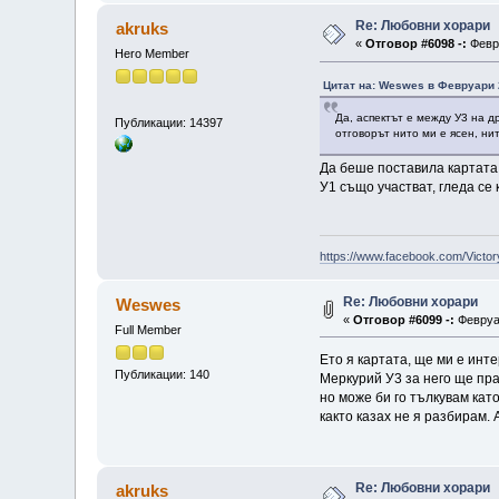
Re: Любовни хорари
akruks
«
Отговор #6098 -:
Февру
Hero Member
Цитат на: Weswes в Февруари 2
Да, аспектът е между У3 на д
Публикации: 14397
отговорът нито ми е ясен, нит
Да беше поставила картата 
У1 също участват, гледа се
https://www.facebook.com/Victor
Re: Любовни хорари
Weswes
«
Отговор #6099 -:
Февруар
Full Member
Ето я картата, ще ми е инт
Публикации: 140
Меркурий У3 за него ще прав
но може би го тълкувам кат
както казах не я разбирам. 
Re: Любовни хорари
akruks