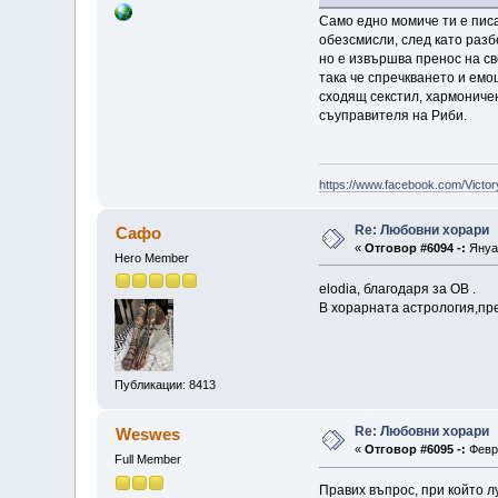
Само едно момиче ти е писа
обезсмисли, след като разб
но е извършва пренос на св
така че спречкването и емо
сходящ секстил, хармониче
съуправителя на Риби.
https://www.facebook.com/Victor
Re: Любовни хорари
Сафо
«
Отговор #6094 -:
Януар
Hero Member
elodia, благодаря за ОВ .
В хорарната астрология,пре
Публикации: 8413
Re: Любовни хорари
Weswes
«
Отговор #6095 -:
Февру
Full Member
Правих въпрос, при който л