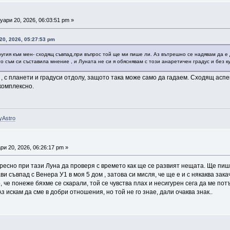
ари 20, 2026, 06:03:51 pm »
0, 2026, 05:27:53 pm
ругия към мен- сходящ съвпад,при въпрос той ще ми пише ли. Аз вътрешно се надявам да е
о съм си съставила мнение , и Луната не си я обяснявам с този анаретичен градус и без ку
, с планети и градуси отдолу, защото така може само да гадаем. Сходящ аспе
 комплексно.
yAstro
и 20, 2026, 06:26:17 pm »
ересно при тази Луна да проверя с времето как ще се развият нещата. Ще пиш
и съвпад с Венера У1 в моя 5 дом , затова си мисля, че ще е и с някаква зака
о, че понеже бяхме се скарали, той се чувства плах и несигурен сега да ме п
Аз искам да сме в добри отношения, но той не го знае, дали очаква знак..