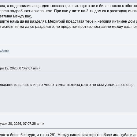
ла, а подранилия асцендент показва, че питащата не е била наясно с обстоя
ереш подробности около него. При вас у-лите на 3-ти дом са в разходящ съвпа
етлина между вас,
циите няма да ви разделят. Меркурий представя тебе и неговия интимен дом 8,
н аспект, няма да се разделите, но предстои противопоставяне между вас, 
yAstro
и 12, 2026, 07:42:07 am »
насянето на светлина е много важна техника,която не съм усвоила все още.
ари 20, 2026, 07:07:28 am »
уната беше без курс, и то на 29°. Между сигнификаторите обаче има хубави а