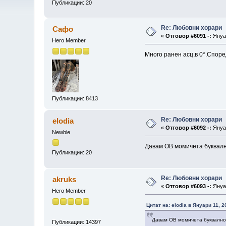
Публикации: 20
Re: Любовни хорари
Сафо
«
Отговор #6091 -:
Януар
Hero Member
Много ранен асц,в 0*.Според
Публикации: 8413
Re: Любовни хорари
elodia
«
Отговор #6092 -:
Януар
Newbie
Давам ОВ момичета буквално
Публикации: 20
Re: Любовни хорари
akruks
«
Отговор #6093 -:
Януар
Hero Member
Цитат на: elodia в Януари 11, 2
Давам ОВ момичета буквално с
Публикации: 14397