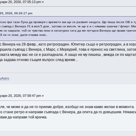
ари 20, 2026, 07:05:13 pm »
0, 2026, 06:26:17 pm
есно при тази Луна да проверя с времето как ще се развият нещата. Ще пиша после ОВ и ту
 съвпад с Венера У1 в моя 5 дом , затова си мисля, че ще е и с някаква закачка / флирт. М
ме се скарали, той се чувства плах и несигурен сега да ме потърси.Венера ще прави тригон
 не го знае, дали очаква знак..
 Венера на 28 февр., като ретрограден. Юпитер също е ретрограден, а в хор
ршила съвпад с Венера, с Марс, с Меркурий, това е пренос на светлина, зато
зката между вас не се е разпаднала. А защо не му пишеш , вижда се по картата
да задава отново същия въпрос след време...
yAstro
ари 20, 2026, 07:58:47 pm »
я, че може и да не го приеме добре, изобщо не знам какво желае в момента.
о стане ретро и направи съвпада с Венера, да опита да го довършим. Някакси
явам да направи той крачка.