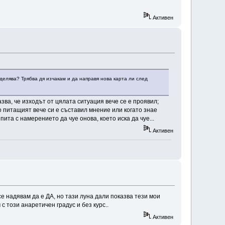
Активен
делява? Трябва дя изчакам и да направя нова карта ли след
ва, че изходът от цялата ситуация вече се е проявил;
то питащият вече си е съставил мнение или когато знае
ита с намерението да чуе онова, което иска да чуе...
Активен
е надявам да е ДА, но тази луна дали показва тези мои
с този анаретичен градус и без курс..
Активен