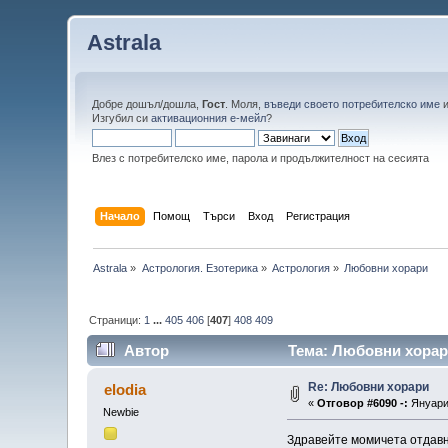
Astrala
Добре дошъл/дошла,
Гост
. Моля,
въведи своето потребителско име
Изгубил си
активационния е-мейл
?
Влез с потребителско име, парола и продължителност на сесията
Начало
Помощ
Търси
Вход
Регистрация
Astrala
»
Астрология. Езотерика
»
Астрология
»
Любовни хорари 
Страници:
1
...
405
406
[
407
]
408
409
Автор
Тема: Любовни хорари
Re: Любовни хорари
elodia
«
Отговор #6090 -:
Януари 
Newbie
Здравейте момичета отдавна