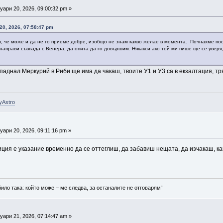
ари 20, 2026, 09:00:32 pm »
0, 2026, 07:58:47 pm
, че може и да не го приеме добре, изобщо не знам какво желае в момента. Почнахме пос
направи съвпада с Венера, да опита да го довършим. Някакси ако той ми пише ще се уверя,
/паднал Меркурий в Риби ще има да чакаш, твоите У1 и У3 са в екзалтация, тр
yAstro
ари 20, 2026, 09:11:16 pm »
ция е указание временно да се оттеглиш, да забавиш нещата, да изчакаш, ка
било така: който може – ме следва, за останалите не отговарям“
ари 21, 2026, 07:14:47 am »