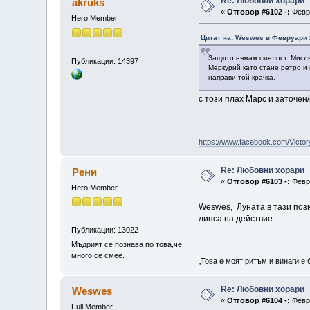
Re: Любовни хорари
akruks
«
Отговор #6102 -:
Февру
Hero Member
Цитат на: Weswes в Февруари 2
Защото нямам смелост. Мисля
Публикации: 14397
Меркурий като стане ретро и 
направи той крачка.
с този плах Марс и заточен
https://www.facebook.com/Victor
Re: Любовни хорари
Рени
«
Отговор #6103 -:
Февру
Hero Member
Weswes, Луната в тази пози
липса на действие.
Публикации: 13022
Мъдрият се познава по това,че
много се смее.
„Това е моят ритъм и винаги е 
Re: Любовни хорари
Weswes
«
Отговор #6104 -:
Февру
Full Member