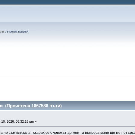
или
се регистрирай
.
 (Прочетена 1667586 пъти)
10, 2026, 08:32:18 pm »
 не съм влизала , скарах се с човекът до мен та въпроса мине ще ме потърс