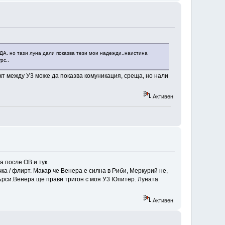
 ДА, но тази луна дали показва тези мои надежди..наистина
рс..
кт между У3 може да показва комуникация, среща, но нали
Активен
а после ОВ и тук.
чка / флирт. Макар че Венера е силна в Риби, Меркурий не,
отърси.Венера ще прави тригон с моя У3 Юпитер. Луната
Активен