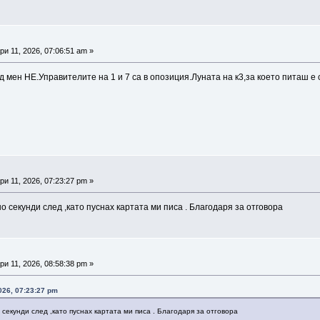
и 11, 2026, 07:06:51 am »
 мен НЕ.Управителите на 1 и 7 са в опозиция.Луната на к3,за което питаш е с
и 11, 2026, 07:23:27 pm »
 секунди след ,като пуснах картата ми писа . Благодаря за отговора
и 11, 2026, 08:58:38 pm »
026, 07:23:27 pm
екунди след ,като пуснах картата ми писа . Благодаря за отговора