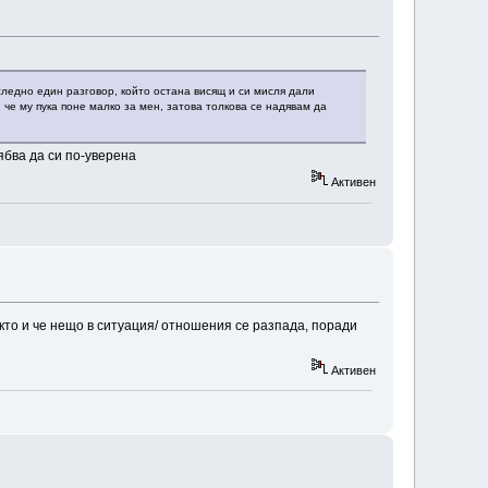
ледно един разговор, който остана висящ и си мисля дали
 че му пука поне малко за мен, затова толкова се надявам да
ябва да си по-уверена
Активен
кто и че нещо в ситуация/ отношения се разпада, поради
Активен