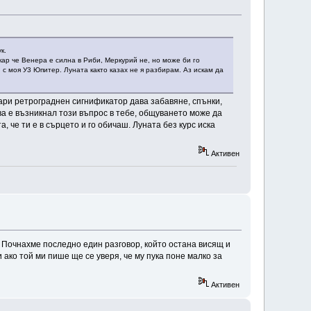
к.
акар че Венера е силна в Риби, Меркурий не, но може би го
 с моя У3 Юпитер. Луната както казах не я разбирам. Аз искам да
ари ретрограднен сигнификатор дава забавяне, спънки,
ва е възникнал този въпрос в тебе, общуването може да
, че ти е в сърцето и го обичаш. Луната без курс иска
Активен
 Почнахме последно един разговор, който остана висящ и
 ако той ми пише ще се уверя, че му пука поне малко за
Активен