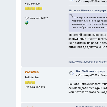
«
Отговор #6100 -:
Февру
Hero Member
Цитат на: Weswes в Февруари 2
Ето я картата, ще ми е интер
Публикации: 14397
Меркурий У3 за него ще прави
тълкувам като, че понеже бях
сме в добри отношения, но той
Меркурий ще прави съвпад с
затруднение. Луната е извъ
не е активно, но реално връ
питащият да действа, а не 
https://www.facebook.com/Victor
Re: Любовни хорари
Weswes
«
Отговор #6101 -:
Февру
Full Member
Защото нямам смелост. Мисл
Публикации: 140
си мисля дали Меркурий кат
мен, затова толкова се над