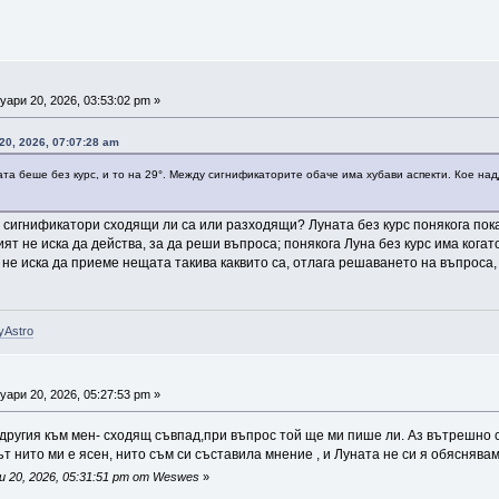
ари 20, 2026, 03:53:02 pm »
0, 2026, 07:07:28 am
ата беше без курс, и то на 29°. Между сигнификаторите обаче има хубави аспекти. Кое над
сигнификатори сходящи ли са или разходящи? Луната без курс понякога показ
ият не иска да действа, за да реши въпроса; понякога Луна без курс има кога
 не иска да приеме нещата такива каквито са, отлага решаването на въпроса, п
yAstro
ари 20, 2026, 05:27:53 pm »
 другия към мен- сходящ съвпад,при въпрос той ще ми пише ли. Аз вътрешно с
 нито ми е ясен, нито съм си съставила мнение , и Луната не си я обяснявам 
 20, 2026, 05:31:51 pm от Weswes
»