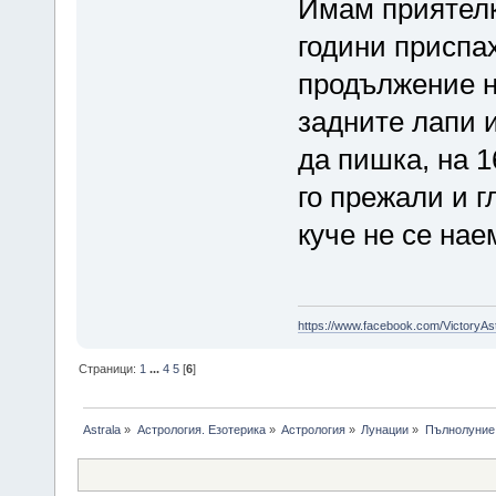
Имам приятелк
години приспах
продължение н
задните лапи и
да пишка, на 1
го прежали и г
куче не се нае
https://www.facebook.com/VictoryAs
Страници:
1
...
4
5
[
6
]
Astrala
»
Астрология. Езотерика
»
Астрология
»
Лунации
»
Пълнолуние 