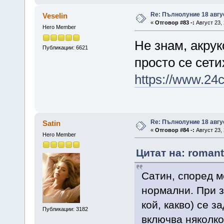
Re: Пълнолуние 18 авгу
Veselin
«
Отговор #83 -:
Август 23, 
Hero Member
Не знам, акрук
Публикации: 6621
просто се сети
https://www.24c
Re: Пълнолуние 18 авгу
Satin
«
Отговор #84 -:
Август 23, 
Hero Member
Цитат на: romant
Сатин, според м
нормални. При 
кой, какво) се з
Публикации: 3182
включва няколко 