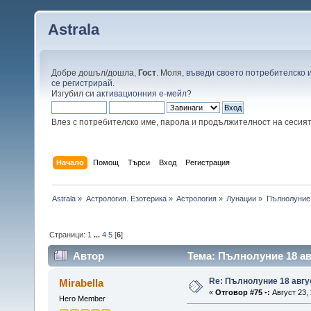
Astrala
Добре дошъл/дошла,
Гост
. Моля,
въведи своето потребителско 
се регистрирай
.
Изгубил си
активационния е-мейл
?
Влез с потребителско име, парола и продължителност на сесия
Начало
Помощ
Търси
Вход
Регистрация
Astrala
»
Астрология. Езотерика
»
Астрология
»
Лунации
»
Пълнолуние 
Страници:
1
...
4
5
[
6
]
Автор
Тема: Пълнолуние 18 ав
Re: Пълнолуние 18 авгу
Mirabella
«
Отговор #75 -:
Август 23, 
Hero Member