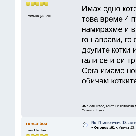
Имах едно коте
Публикации: 2019
това време 4 п
намирахме и в
го направи, го
другите котки 
гали се и си тр
Сега имаме но
обичам котките
Има един глас, който не използва
Мевляна Руми
Re: Пълнолуние 18 авгу
romantica
«
Отговор #81 -:
Август 23, 
Hero Member