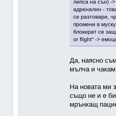
липса на сън) ->
адреналин - тов
се разтовари, ч
промени в муску
блокират се защи
or flight" -> ем
Да, наясно съм
мълча и чакам
На новата ми 
също не и е би
мрънкащ паци