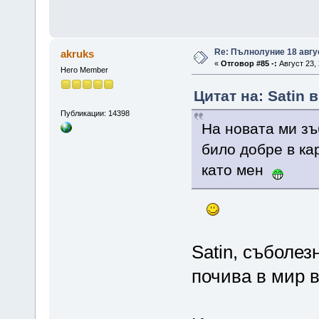
Re: Пълнолуние 18 авгу
akruks
«
Отговор #85 -:
Август 23, 
Hero Member
Цитат на: Satin в
Публикации: 14398
На новата ми зъ
било добре в ка
като мен
Satin, съболез
почива в мир 