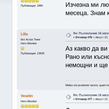
Изчезна ми лю
Публикации: 1880
месеца. Знам к
Re: Пълнолуние 18 авгу
Lilla
«
Отговор #76 -:
Август 23, 
Без Астро Теми
Hero Member
Аз какво да ви
Публикации: 13839
Рано или късно
немощни и ще с
Melius est prudenter tacere, quam ina
Re: Пълнолуние 18 авгу
Veselin
«
Отговор #77 -:
Август 23, 
Hero Member