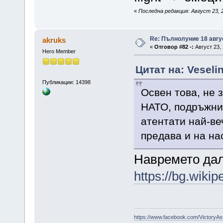
«
Последна редакция: Август 23, 2
Re: Пълнолуние 18 авгу
akruks
«
Отговор #82 -:
Август 23, 
Hero Member
Цитат на: Veseli
Публикации: 14398
Освен това, не 
НАТО, подръжни
атентати най-ве
предава и на на
Навремето дал
https://bg
https://www.facebook.com/VictoryAs