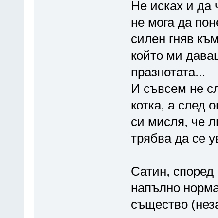
Не исках и да 
не мога да пон
силен гняв към
който ми даваш
празнотата...
И съвсем не с
котка, а след 
си мисля, че 
трябва да се у
Сатин, според 
напълно норма
същество (неза