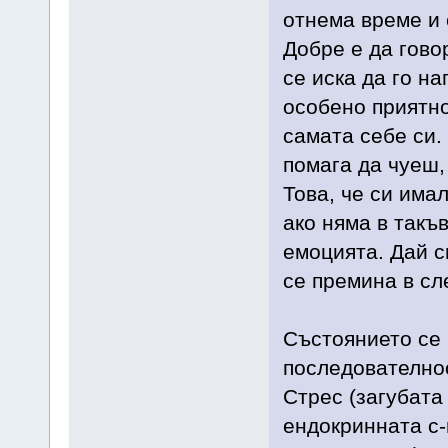
отнема време и 
Добре е да говор
се иска да го н
особено приятно
самата себе си.
помага да чуеш, 
Това, че си има
ако няма в такъ
емоцията. Дай си
се премина в сл
Състоянието се 
последователно
Стрес (загубата
ендокринната с-