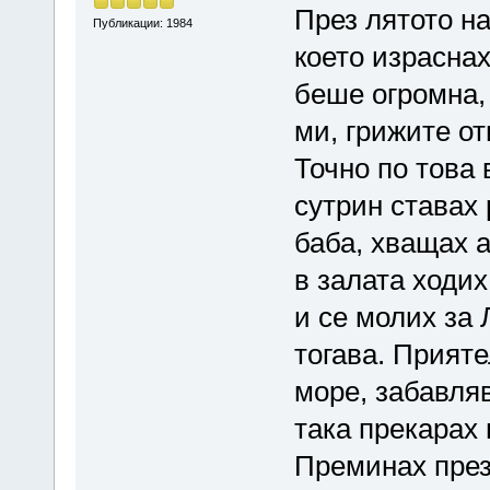
През лятото на
Публикации: 1984
което израснах
беше огромна,
ми, грижите от
Точно по това 
сутрин ставах 
баба, хващах а
в залата ходих
и се молих за
тогава. Прияте
море, забавляв
така прекарах 
Преминах през 