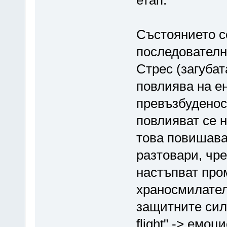
Състоянието с
последователн
Стрес (загуба
повлиява на е
превъзбуденост
повлияват се н
това повишава
разтовари, чр
настъпват про
храносмилател
защитните сили
flight" -> емо