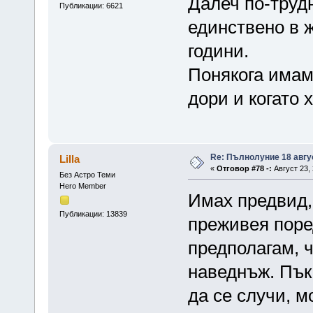
Далеч по-трудн
Публикации: 6621
единствено в ж
години.
Понякога имам 
дори и когато 
Re: Пълнолуние 18 авгу
Lilla
«
Отговор #78 -:
Август 23, 
Без Астро Теми
Hero Member
Имах предвид,
Публикации: 13839
преживея поред
предполагам, 
наведнъж. Пък
да се случи, м