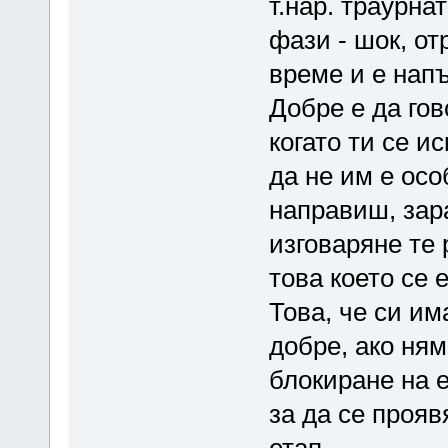
т.нар. траурна
фази - шок, от
време и е нап
Добре е да гов
когато ти се и
да не им е осо
направиш, зар
изговаряне те 
това което се 
Това, че си и
добре, ако ня
блокиране на е
за да се прояв
етап.