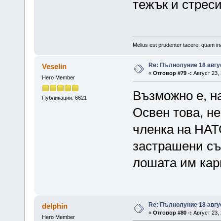
тежък и стрес
Melius est prudenter tacere, quam ina
Re: Пълнолуние 18 авгу
Veselin
«
Отговор #79 -:
Август 23, 
Hero Member
Възможно е, на
Публикации: 6621
Освен това, не
членка на НАТ
застрашени съ
лошата им карм
Re: Пълнолуние 18 авгу
delphin
«
Отговор #80 -:
Август 23, 
Hero Member