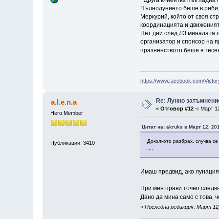
" Друга клиентка пък падна
Пълнолунието беше в риби в
Меркурий, който от своя ст
координацията и движеният
Пет дни след ЛЗ миналата 
организатор и спонсор на п
празненството беше в тесен
https://www.facebook.com/Victor
Re: Лунно затъмнение
a.l.e.n.a
«
Отговор #12 -:
Март 12
Hero Member
Цитат на: akruks в Март 12, 20
Доколкото разбрах, случва се 
Публикации: 3410
....
Имаш предвид, ако лунация
При мен прави точно следва
Дано да мина само с това, 
«
Последна редакция: Март 12, 