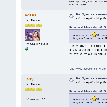
Има един глас, който не изпол
Мевляна Руми
Re: Лунно затъмнение
akruks
«
Отговор #5 -:
Март 02,
Hero Member
Цитат на: delphin в Март 01, 20
Колко интересно
Затъмнен
Нептун, а Слънцето тригон. Ч
Публикации: 14398
При лунациите, каквато е Пъ
активира. Аспектите са опоз
Луната, който е с 5гр орбис.
https://www.facebook.com/Victor
Re: Лунно затъмнение
Terry
«
Отговор #6 -:
Март 02,
Hero Member
Цитат на: delphin в Март 01, 20
Публикации: 3370
Колко интересно
Затъмнен
Нептун, а Слънцето тригон. Ч