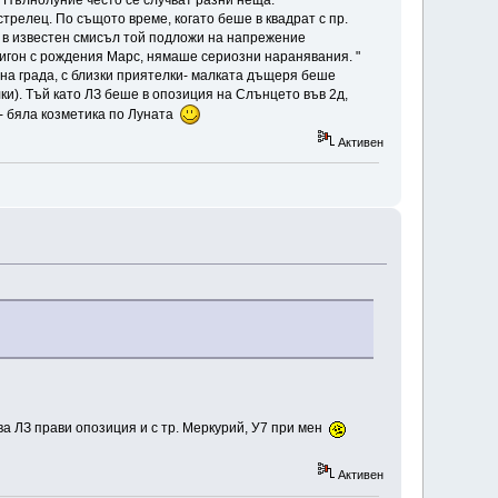
д Пълнолуние често се случват разни неща.
трелец. По същото време, когато беше в квадрат с пр.
 и в известен смисъл той подложи на напрежение
ригон с рождения Марс, нямаше сериозни наранявания. "
на града, с близки приятелки- малката дъщеря беше
ки). Тъй като ЛЗ беше в опозиция на Слънцето във 2д,
м- бяла козметика по Луната
Активен
ава ЛЗ прави опозиция и с тр. Меркурий, У7 при мен
Активен