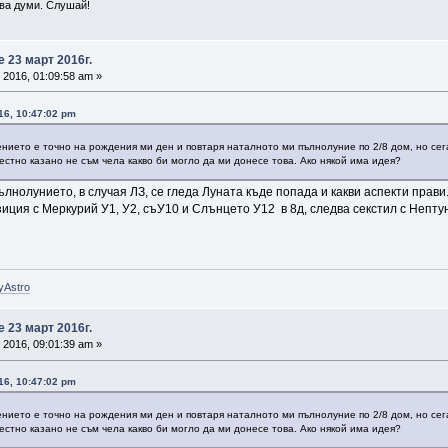
зва думи. Слушай!
 23 март 2016г.
 2016, 01:09:58 am »
16, 10:47:02 pm
ието е точно на рождения ми ден и повтаря наталното ми пълнолуние по 2/8 дом, но сега 
естно казано не съм чела какво би могло да ми донесе това. Ако някой има идея?
лнолунието, в случая ЛЗ, се гледа Луната къде попада и какви аспекти прави.
иция с Меркурий У1, У2, съУ10 и Слънцето У12 в 8д, следва секстил с Нептун 
yAstro
 23 март 2016г.
 2016, 09:01:39 am »
16, 10:47:02 pm
ието е точно на рождения ми ден и повтаря наталното ми пълнолуние по 2/8 дом, но сега 
естно казано не съм чела какво би могло да ми донесе това. Ако някой има идея?