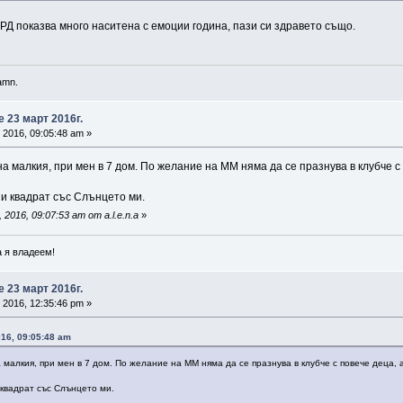
Д показва много наситена с емоции година, пази си здравето също.
damn.
 23 март 2016г.
 2016, 09:05:48 am »
а малкия, при мен в 7 дом. По желание на ММ няма да се празнува в клубче с 
 и квадрат със Слънцето ми.
2016, 09:07:53 am от a.l.e.n.a
»
 я владеем!
 23 март 2016г.
 2016, 12:35:46 pm »
016, 09:05:48 am
 малкия, при мен в 7 дом. По желание на ММ няма да се празнува в клубче с повече деца, 
 квадрат със Слънцето ми.