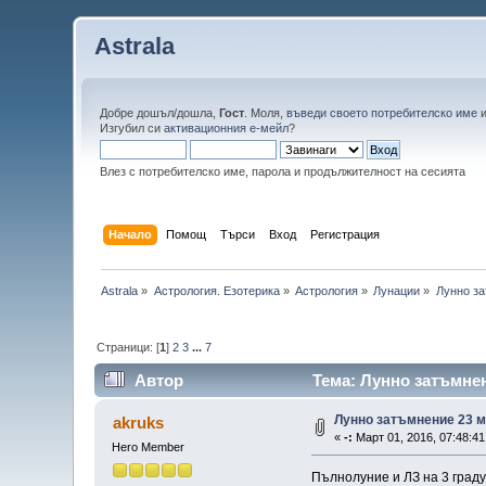
Astrala
Добре дошъл/дошла,
Гост
. Моля,
въведи своето потребителско име
Изгубил си
активационния е-мейл
?
Влез с потребителско име, парола и продължителност на сесията
Начало
Помощ
Търси
Вход
Регистрация
Astrala
»
Астрология. Езотерика
»
Астрология
»
Лунации
»
Лунно за
Страници: [
1
]
2
3
...
7
Автор
Тема: Лунно затъмнен
Лунно затъмнение 23 м
akruks
«
-:
Март 01, 2016, 07:48:41
Hero Member
Пълнолуние и ЛЗ на 3 граду