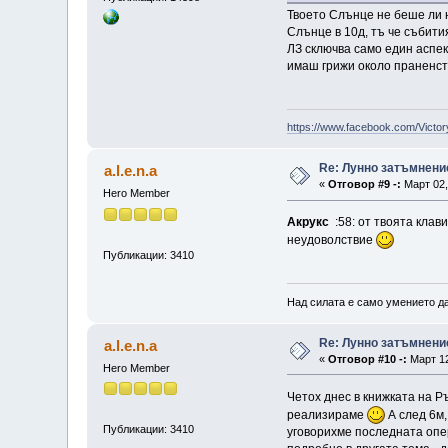
Твоето Слънце не беше ли на
Слънце в 10д, тъ че събити
ЛЗ сключва само един аспек
имаш грижи около праненств
https://www.facebook.com/Victor
Re: Лунно затъмнение
a.l.e.n.a
«
Отговор #9 -:
Март 02,
Hero Member
Акрукс
:58: от твоята клав
неудоволствие
Публикации: 3410
Над силата е само умението да
Re: Лунно затъмнение
a.l.e.n.a
«
Отговор #10 -:
Март 12
Hero Member
Четох днес в книжката на 
реализираме
А след 6м,
Публикации: 3410
уговорихме последната опер