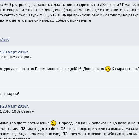
 +29гр стрелец , за какъв квадрат с него говориш, като ЛЗ е везни? Имаш зак
ята, свързани с твоето седмодомие (съпруг+малкип) ще са положителни, както 
т- секстил със Сатурн У111, У12 в 5д- ще приключи леко и благополучно разкр
ото с детето и ще си изкараш добре с приятелите.
yAstro
 23 март 2016г.
 2016, 02:38:58 pm »
иатура да излезе на Божия монитор :engel016: Дано е така
Квадратът е с 3
 я владеем!
 23 март 2016г.
, 2016, 10:39:09 am »
Ръшман за двете затъмнения
. Спроед нея на СЗ започва нещо ново, а на Л
 когато има ЛЗ там, където е било СЗ - това нещо приключва завинаги, Аз съм
ация, ще бъде реализирана след ЛС през март, а всичко трябва да прилючи сл