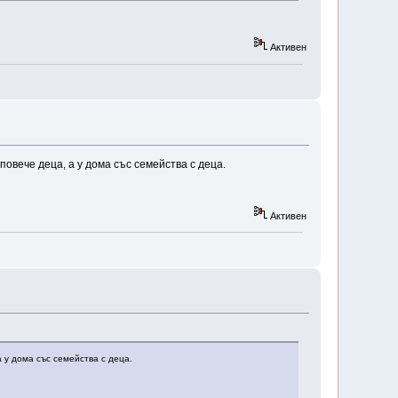
Активен
повече деца, а у дома със семейства с деца.
Активен
а у дома със семейства с деца.