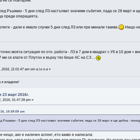
а не се повтарям.
ед Ръшман - 5 дни след ЛЗ настъпват значими събития, пада се 28 март и ще д
ца преди операцията.
елите - дали е имало случки 5 дни след ЛЗ или при минали такива
Нищо не 
 точно моята ситуация по отн. работа - ЛЗ в 7 дом в квадрат с У6 в 10 дом = 
 ми се клати от Плутон и върху тях беше АС на СЗ ...
2016, 11:01:47 am от a.l.e.n.a
»
 я владеем!
 23 март 2016г.
, 2016, 01:47:28 pm »
016, 10:39:09 am
д Ръшман - 5 дни след ЛЗ настъпват значими събития, пада се 28 март и ще дебна - понед
е нещо, ако е наличен аспект, ето какво е написала: