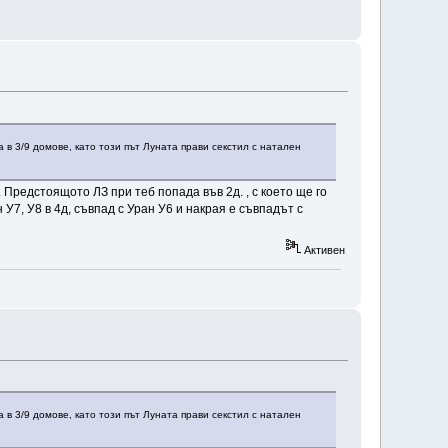
в 3/9 домове, като този път Луната прави секстил с натален
 Предстоящото ЛЗ при теб попада във 2д. , с което ще го
У7, У8 в 4д, съвпад с Уран У6 и накрая е съвпадът с
Активен
в 3/9 домове, като този път Луната прави секстил с натален