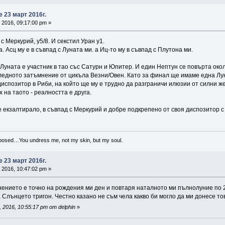
 23 март 2016г.
 2016, 09:17:00 pm »
 с Меркурий, у5/8. И секстил Уран у1.
 Асц му е в съвпад с Луната ми. а Иц-то му в съвпад с Плутона ми.
Луната е участник в тао със Сатурн и Юпитер. И един Нептун се повърта око
ледното затъмнение от цикъла Везни/Овен. Като за финал ще имаме една Луна,
испозитор в Риби, на който ще му е трудно да разграничи илюзии от силни же
 на таото - реалността е друга.
екзалтирало, в съвпад с Меркурий и добре подкрепено от своя диспозитор с 
xposed…You undress me, not my skin, but my soul.
 23 март 2016г.
 2016, 10:47:02 pm »
нието е точно на рождения ми ден и повтаря наталното ми пълнолуние по 2/8
а Слънцето тригон. Честно казано не съм чела какво би могло да ми донесе то
2016, 10:55:17 pm от delphin
»