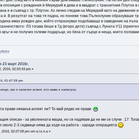
 пет дни, след като в нейния първи дом имаше Пълнолуние. На петия ден сле
 опозиция с рождения ѝ Меркурий в дева и в квадрат с транзитния Плутон в с
рана е в съвпад с тр. Плутон. Аз лично гледам на Меркурий като на движение
а ѝ. В резултат на това тя падна, но понеже това Пълнолуние образуваше т
година имах рожден ден, който отпразнувах подобаващо в заведение на пъпа 
разненството- ЛЗ тогава беше в 7д (второ дете) съвпад с Луната У11 (приятел
 кръг и не получих големи подаръци, но бяха от сърце и неща, които ползва
yAstro
 23 март 2016г.
, 2016, 02:03:43 pm »
16, 01:47:28 pm
нещо, ако е наличен аспект, ето какво е написала:
та прави някакъв аспект ли? То май рядко не прави
щия описан - за уволнената мацка, но се надявам да не ми се случи :17: Тог
че около 2-3 седмици няма да ходя на работа - заради операцията
2016, 02:07:09 pm от a.l.e.n.a
»