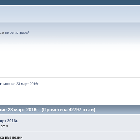
или
се регистрирай
.
тъмнение 23 март 2016г.
ие 23 март 2016г. (Прочетена 42797 пъти)
арт 2016г.
 pm »
са във везни