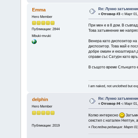
Re: Лунно затъмнение
Emma
«
Отговор #3 -:
Март 01,
Hero Member
При мен е в 8 дом. В съвпад
Публикации: 2844
Това затъмнение ме напряга.
Mbuki-mvuki
Венера като диспозитор на 
диспозитор. Това май е пос
добре омаян и екзалтирал д
справи със Сатурн като връх
В същото време Слънцето е 
I am naked, not unclothed but e
Re: Лунно затъмнение
delphin
«
Отговор #4 -:
Март 01,
Hero Member
Колко интересно
Затъмне
секстил с натален Нептун, 
Публикации: 2019
«
Последна редакция: Март 01, 