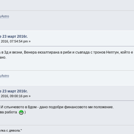
yAstro
 23 март 2016г.
 2016, 07:54:54 pm »
в 3д и везни, Венера екзалтирана в риби и съвпада с тронов Нептун, който е
ано.
yAstro
 23 март 2016г.
 2016, 09:00:16 pm »
. И слънчевото в 8дом - дано подобри финансовото ми положение.
нова работа
)
лка с дявола."