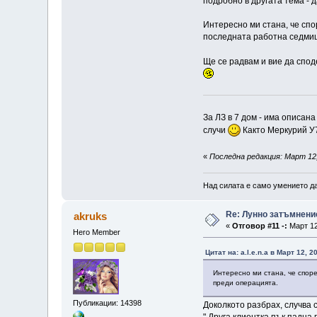
подробно в другата тема - д
Интересно ми стана, че спор
последната работна седми
Ще се радвам и вие да спод
За ЛЗ в 7 дом - има описана
случи
Както Меркурий У7
«
Последна редакция: Март 12, 
Над силата е само умението да
Re: Лунно затъмнение
akruks
«
Отговор #11 -:
Март 12
Hero Member
Цитат на: a.l.e.n.a в Март 12, 2
Интересно ми стана, че споре
преди операцията.
Публикации: 14398
Доколкото разбрах, случва с