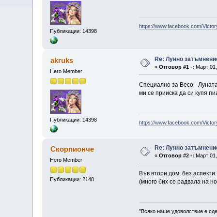
https://www.facebook.com/Victor
Публикации: 14398
Re: Лунно затъмнение
akruks
«
Отговор #1 -:
Март 01,
Hero Member
Специално за Весо- Луната 
ми се прииска да си купя пи
Публикации: 14398
https://www.facebook.com/Victor
Re: Лунно затъмнение
Скорпионче
«
Отговор #2 -:
Март 01,
Hero Member
Във втори дом, без аспекти
Публикации: 2148
(много бих се радвала на 
"Всяко наше удоволствие е сде