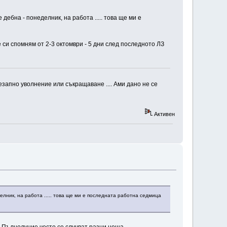
ебна - понеделник, на работа ..... това ще ми е
си спомням от 2-3 октомври - 5 дни след последното ЛЗ
внезапно уволнение или съкращаване .... Ами дано не се
Активен
елник, на работа ..... това ще ми е последната работна седмица