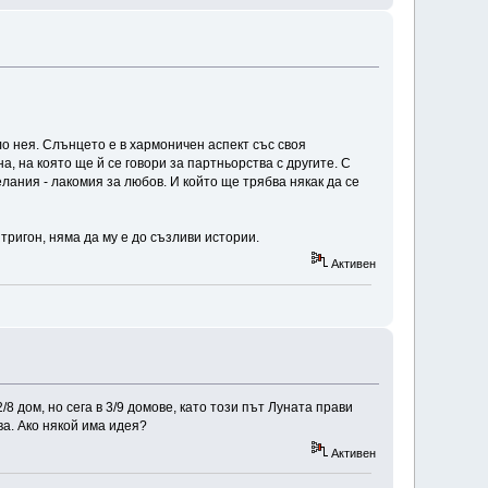
ло нея. Слънцето е в хармоничен аспект със своя
 на която ще й се говори за партньорства с другите. С
лания - лакомия за любов. И който ще трябва някак да се
тригон, няма да му е до съзливи истории.
Активен
 дом, но сега в 3/9 домове, като този път Луната прави
ва. Ако някой има идея?
Активен