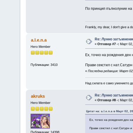
По принцип пълнолуние на Р
Frankly, my dear, I don't give a 
Re: Лунно затъмнение
a.l.e.n.a
«
Отговор #7 -:
Март 02,
Hero Member
Ех, точно на рождения ден н
Прави секстил с нат.Сатурн
Публикации: 3410
«
Последна редакция: Март 02, 
Над силата е само умението да
Re: Лунно затъмнение
akruks
«
Отговор #8 -:
Март 02,
Hero Member
Цитат на: a.l.e.n.a в Март 02, 2
Ех, точно на рождения ден на
Прави секстил с нат.Сатурн и
Публикации: 14398