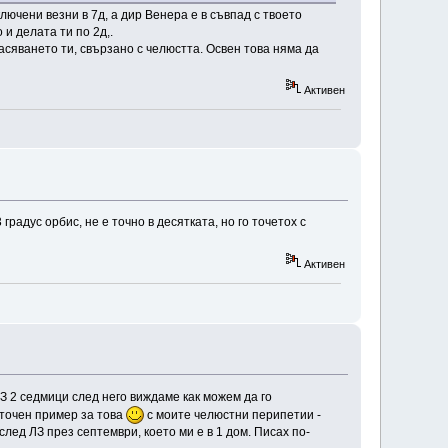
лючени везни в 7д, а дир Венера е в съвпад с твоето
и делата ти по 2д,.
асяването ти, свързано с челюстта. Освен това няма да
Активен
 градус орбис, не е точно в десятката, но го точетох с
Активен
З 2 седмици след него виждаме как можем да го
 точен пример за това
с моите челюстни перипетии -
ед ЛЗ през септември, което ми е в 1 дом. Писах по-