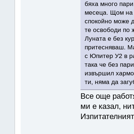
бяха много пари
месеца. Щом на 
спокойно може д
те освободи по 
Луната е без ку
притесняваш. М
с Юпитер У2 в р
така че без пар
извършил хармон
ти, няма да заг
Все още работ
ми е казал, ни
Изпитателният 