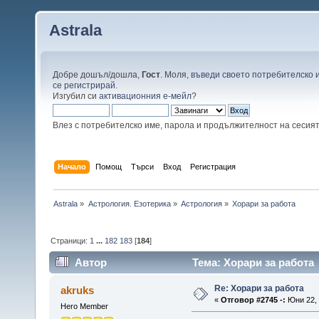
Astrala
Добре дошъл/дошла,
Гост
. Моля,
въведи своето потребителско 
се регистрирай
.
Изгубил си
активационния е-мейл
?
Влез с потребителско име, парола и продължителност на сесия
Начало
Помощ
Търси
Вход
Регистрация
Astrala
»
Астрология. Езотерика
»
Астрология
»
Хорари за работа
Страници:
1
...
182
183
[
184
]
Автор
Тема: Хорари за работа 
Re: Хорари за работа
akruks
«
Отговор #2745 -:
Юни 22, 
Hero Member