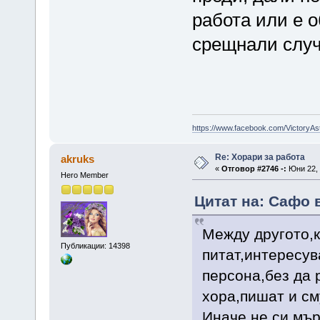
работа или е о
срещнали случ
https://www.facebook.com/VictoryAs
Re: Хорари за работа
akruks
«
Отговор #2746 -:
Юни 22, 
Hero Member
Цитат на: Сафо в
Между другото,к
Публикации: 14398
питат,интересув
персона,без да 
хора,пишат и см
Иначе не си мър