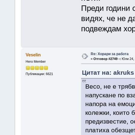
Преди години с
видях, че не д
подвеждам хора
Re: Хорари за работа
Veselin
«
Отговор #2749 -:
Юли 24, 
Hero Member
Цитат на: akruks
Публикации: 6621
Весо, не е тряб
напускане по вз
напора на емоци
колежки, които 
предизвестие, о
платиха обезщет