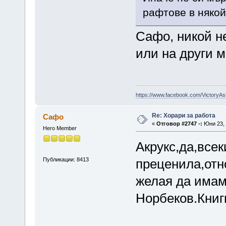
рафтове в някой
Сафо, никой не
или на други 
https://www.facebook.com/VictoryAs
Re: Хорари за работа
Сафо
«
Отговор #2747 -:
Юни 23, 
Hero Member
Акрукс,да,всек
Публикации: 8413
преценила,отн
желая да имам
Норбеков.Книги