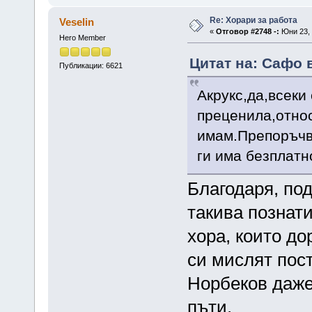
Re: Хорари за работа
Veselin
«
Отговор #2748 -:
Юни 23, 
Hero Member
Цитат на: Сафо в
Публикации: 6621
Акрукс,да,всеки
преценила,относ
имам.Препоръчв
ги има безплатн
Благодаря, по
такива познати
хора, които до
си мислят пост
Норбеков даже
пъти.