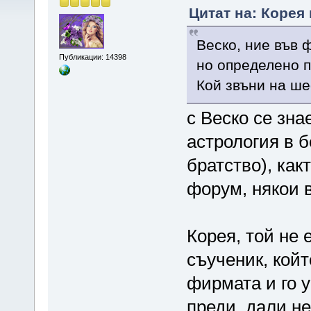
Цитат на: Корея 
Веско, ние във 
Публикации: 14398
но определено 
Кой звъни на ше
с Веско се зна
астрология в б
братство), как
форум, някои в
Корея, той не 
съученик, кой
фирмата и го 
преди, дали н