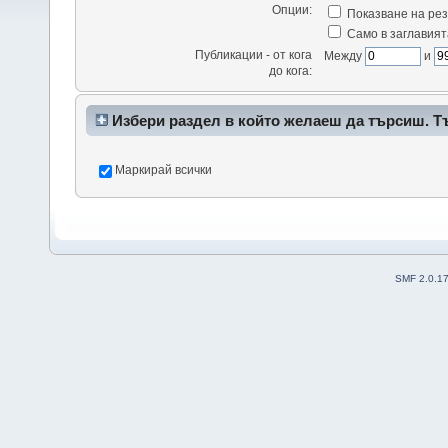
Опции:
Показване на рез
Само в заглавият
Публикации - от кога
Между
и
до кога:
Избери раздел в който желаеш да търсиш. Т
да доведе до много резултати.
Маркирай всички
SMF 2.0.1