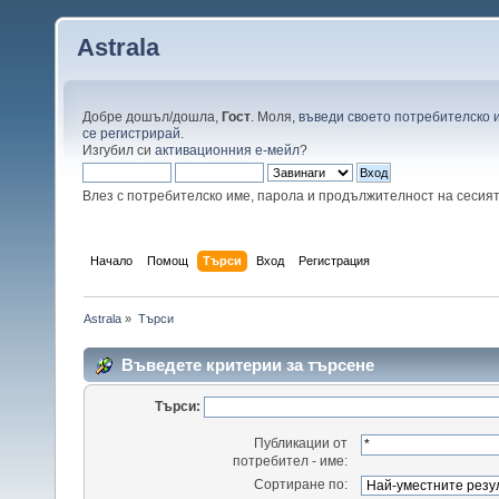
Astrala
Добре дошъл/дошла,
Гост
. Моля,
въведи своето потребителско 
се регистрирай
.
Изгубил си
активационния е-мейл
?
Влез с потребителско име, парола и продължителност на сесия
Начало
Помощ
Търси
Вход
Регистрация
Astrala
»
Търси
Въведете критерии за търсене
Търси:
Публикации от
потребител - име:
Сортиране по: