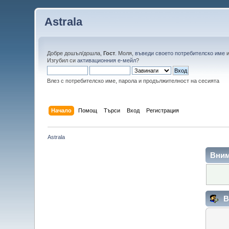
Astrala
Добре дошъл/дошла,
Гост
. Моля,
въведи своето потребителско име
Изгубил си
активационния е-мейл
?
Влез с потребителско име, парола и продължителност на сесията
Начало
Помощ
Търси
Вход
Регистрация
Astrala
Вним
В