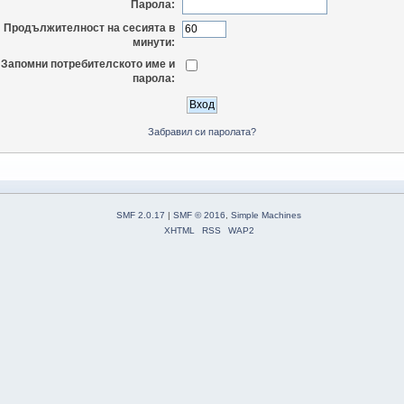
Парола:
Продължителност на сесията в
минути:
Запомни потребителското име и
парола:
Забравил си паролата?
SMF 2.0.17
|
SMF © 2016
,
Simple Machines
XHTML
RSS
WAP2