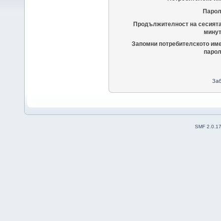
Парол
Продължителност на сесията
минут
Запомни потребителското име
парол
Заб
SMF 2.0.1