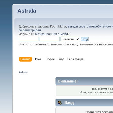
Astrala
Добре дошъл/дошла,
Гост
. Моля,
въведи своето потребителско 
се регистрирай
.
Изгубил си
активационния е-мейл
?
Влез с потребителско име, парола и продължителност на сесия
Начало
Помощ
Търси
Вход
Регистрация
Astrala
Внимание!
Този форум е са
Моля, влезте с вашето и
Вход
Потребителско им