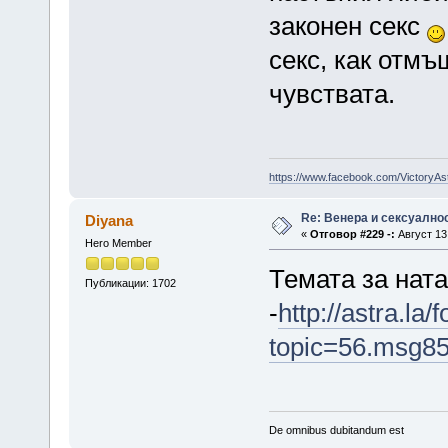
законен секс
секс, как отмъ
чувствата.
https://www.facebook.com/VictoryAs
Re: Венера и сексуално
Diyana
«
Отговор #229 -:
Август 13,
Hero Member
Темата за нат
Публикации: 1702
-
http://astra.la
topic=56.msg8
De omnibus dubitandum est