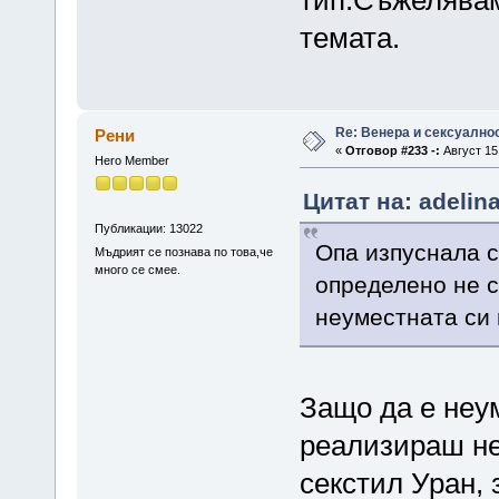
тип.Съжелявам
темата.
Re: Венера и сексуално
Рени
«
Отговор #233 -:
Август 15,
Hero Member
Цитат на: adelin
Публикации: 13022
Опа изпуснала с
Мъдрият се познава по това,че
много се смее.
определено не с
неуместната си 
Защо да е неу
реализираш не
секстил Уран, 