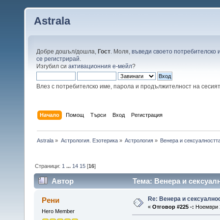
Astrala
Добре дошъл/дошла,
Гост
. Моля,
въведи своето потребителско 
се регистрирай
.
Изгубил си
активационния е-мейл
?
Влез с потребителско име, парола и продължителност на сесия
Начало
Помощ
Търси
Вход
Регистрация
Astrala
»
Астрология. Езотерика
»
Астрология
»
Венера и сексуалностт
Страници:
1
...
14
15
[
16
]
Автор
Тема: Венера и сексуал
Re: Венера и сексуално
Рени
«
Отговор #225 -:
Ноември 2
Hero Member