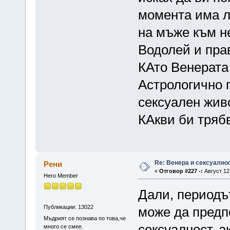
момента има л
на мъже към не
Водолей и пра
КАто Венерата 
Астрологично 
сексуален живо
КАкви би трябв
Re: Венера и сексуално
Рени
«
Отговор #227 -:
Август 12,
Hero Member
Дали, периодът
Публикации: 13022
може да предп
Мъдрият се познава по това,че
сексуалност, а
много се смее.