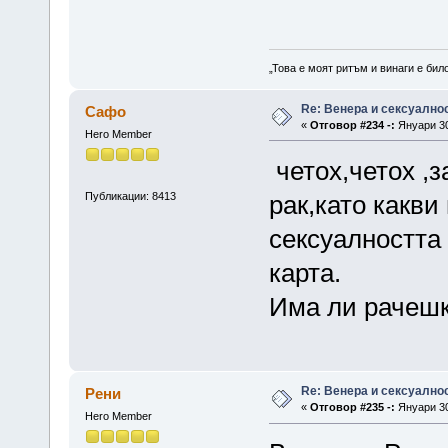
„Това е моят ритъм и винаги е бил
Re: Венера и сексуално
Сафо
«
Отговор #234 -:
Януари 30
Hero Member
четох,четох ,
Публикации: 8413
рак,като какви
сексуалността 
карта.
Има ли рачешк
Re: Венера и сексуално
Рени
«
Отговор #235 -:
Януари 30
Hero Member