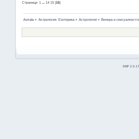
Страници:
1
...
14
15
[
16
]
Astrala
»
Астрология. Езотерика
»
Астрология
»
Венера и сексуалностт
SMF 2.0.1