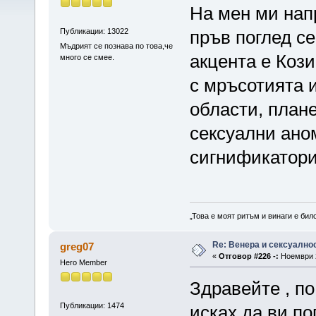
На мен ми напр
Публикации: 13022
пръв поглед с
Мъдрият се познава по това,че
акцента е Кози
много се смее.
с мръсотията и
области, план
сексуални ано
сигнификатори
„Това е моят ритъм и винаги е бил
Re: Венера и сексуално
greg07
«
Отговор #226 -:
Ноември 2
Hero Member
Здравейте , по
Публикации: 1474
исках да ви по