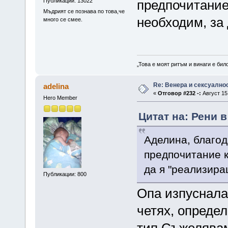
Публикации: 13022
предпочитание 
Мъдрият се познава по това,че
необходим, за
много се смее.
„Това е моят ритъм и винаги е бил
Re: Венера и сексуално
adelina
«
Отговор #232 -:
Август 15,
Hero Member
Цитат на: Рени в
Аделина, благод
предпочитание к
да я "реализира
Публикации: 800
Опа изпуснала
четях, определ