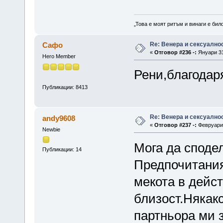
„Това е моят ритъм и винаги е бил
Re: Венера и сексуално
Сафо
«
Отговор #236 -:
Януари 31
Hero Member
Рени,благодар
Публикации: 8413
Re: Венера и сексуално
andy9608
«
Отговор #237 -:
Февруари 
Newbie
Мога да споде
Публикации: 14
Предпочитания
мекота в дейс
близост.Някак
партньора ми 