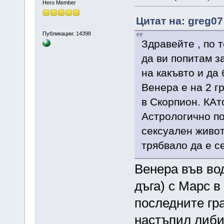
Hero Member
Цитат на: greg07
Публикации: 14398
Здравейте , по 
да ви попитам з
на какъвто и да
Венера е на 2 г
в Скорпион. КАт
Астрологично по
сексуален живот
трябвало да е с
Венера във вод
дъга) с Марс в
последните гра
настъпил либид