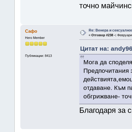
точно майчинс
Re: Венера и сексуално
Сафо
«
Отговор #238 -:
Февруари 
Hero Member
Цитат на: andy96
Публикации: 8413
Мога да споделя
Предпочитания з
действията,емоц
отдаване. Към 
обгрижване- точ
Благодаря за 