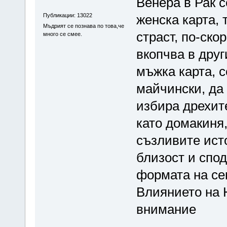
Венера в Рак с
Публикации: 13022
женска карта, 
Мъдрият се познава по това,че
страст, по-ско
много се смее.
вкопчва в други
мъжка карта, 
майчински, да 
избира дрехит
като домакиня
съзливите ист
близост и спод
формата на се
Влиянието на 
внимание