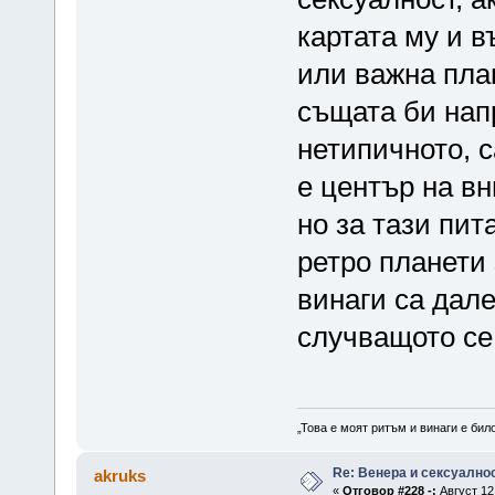
картата му и 
или важна план
същата би нап
нетипичното, с
е център на в
но за тази пит
ретро планети
винаги са дале
случващото се 
„Това е моят ритъм и винаги е бил
Re: Венера и сексуално
akruks
«
Отговор #228 -:
Август 12,