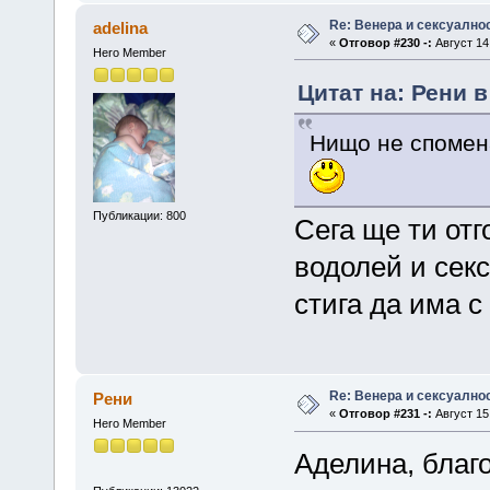
Re: Венера и сексуално
adelina
«
Отговор #230 -:
Август 14,
Hero Member
Цитат на: Рени в
Нищо не спомен
Публикации: 800
Сега ще ти отг
водолей и секс
стига да има с
Re: Венера и сексуално
Рени
«
Отговор #231 -:
Август 15,
Hero Member
Аделина, благо