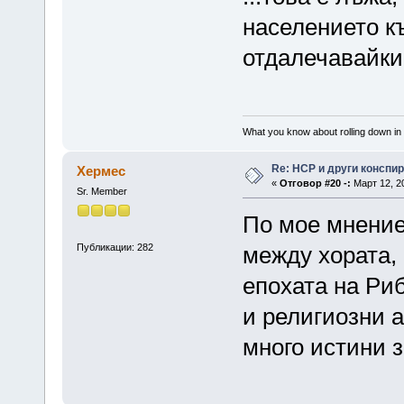
населението к
отдалечавайки 
What you know about rolling down in
Re: НСР и други конспи
Хермес
«
Отговор #20 -:
Март 12, 20
Sr. Member
По мое мнение
Публикации: 282
между хората, 
епохата на Риб
и религиозни а
много истини з