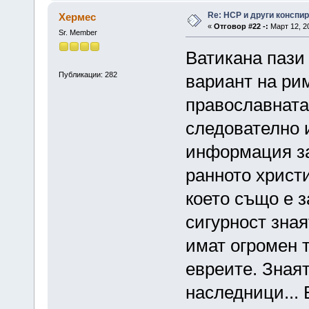
Re: НСР и други конспи
Хермес
«
Отговор #22 -:
Март 12, 20
Sr. Member
Ватикана пази 
Публикации: 282
вариант на рим
православната
следователно 
информация за
ранното христ
което също е 
сигурност зна
имат огромен 
евреите. Знаят
наследници... 