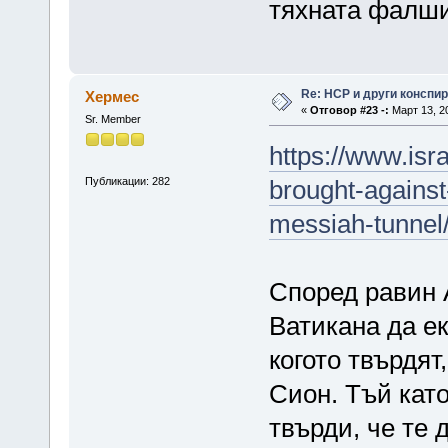
тяхната фалши
Re: НСР и други конспи
Хермес
«
Отговор #23 -:
Март 13, 20
Sr. Member
https://www.is
Публикации: 282
brought-against-
messiah-tunnel
Според равин А
Ватикана да ек
когото твърдят
Сион. Тъй като
твърди, че те 