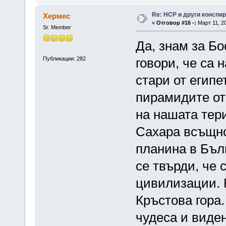
Re: НСР и други конспи
Хермес
«
Отговор #16 -:
Март 11, 20
Sr. Member
Да, знам за Бо
Публикации: 282
говори, че са 
стари от египе
пирамидите от 
на нашата тери
Сахара всъщно
планина в Бъл
се твърди, че
цивилизации. 
Кръстова гора.
чудеса и виден