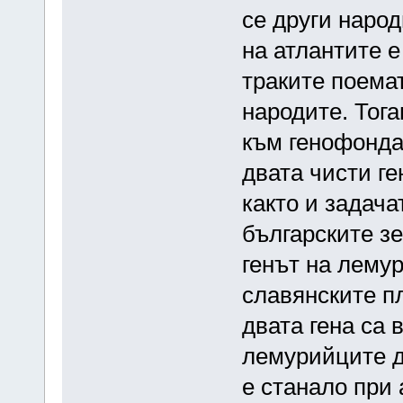
се други народ
на атлантите е
траките поемат
народите. Тога
към генофонда 
двата чисти ге
както и задача
българските зе
генът на лему
славянските пл
двата гена са 
лемурийците да
е станало при