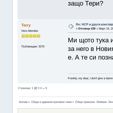
защо Тери?
Re: НСР и други конспи
Terry
«
Отговор #29 -:
Март 15, 20
Hero Member
Ми щото тука 
Публикации: 3370
за него в Нови
е. А те си поз
Frankly, my dear, I don't give a damn
Страници:
1
[
2
]
3
4
...
9
Astrala
»
Общи и административни теми
»
Общи приказки. Любими. Лич