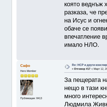
която веднъж х
разказа, че пр
на Исус и огне
обаче се появ
впечатление в
имало НЛО.
Re: НСР и други конспи
Сафо
«
Отговор #17 -:
Март 12, 20
Hero Member
За пещерата н
нещо в тази кн
много интересн
Публикации: 8413
Людмила Живко