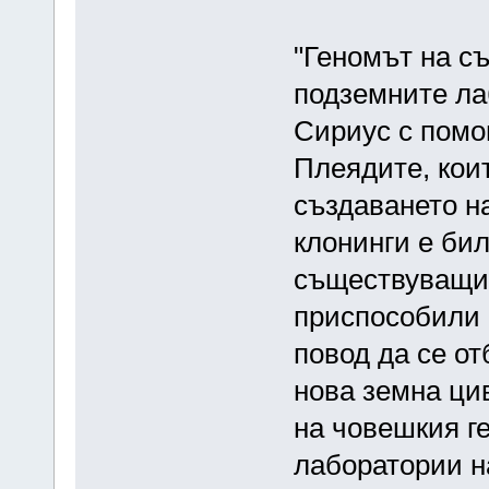
"Геномът на с
подземните ла
Сириус с помо
Плеядите, коит
създаването н
клонинги е бил
съществуващит
приспособили в
повод да се от
нова земна ци
на човешкия г
лаборатории н