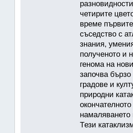
разновидности
четирите цвет
време първите
съседство с ат
знания, умения
полученото и н
генома на нов
започва бързо 
градове и култ
природни ката
окончателното
намаляването 
Тези катаклиз