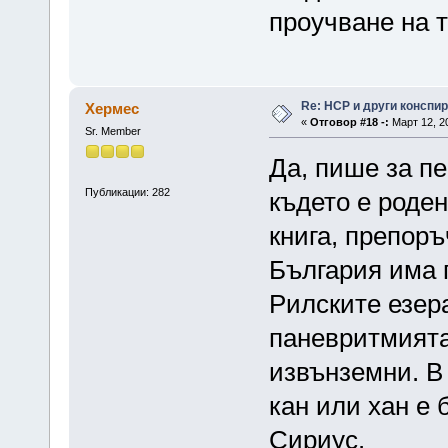
проучване на т
Re: НСР и други конспи
Хермес
«
Отговор #18 -:
Март 12, 20
Sr. Member
Да, пише за пе
Публикации: 282
където е роде
книга, препоръ
България има п
Рилските езер
паневритмията
извънземни. В
кан или хан е 
Сириус.