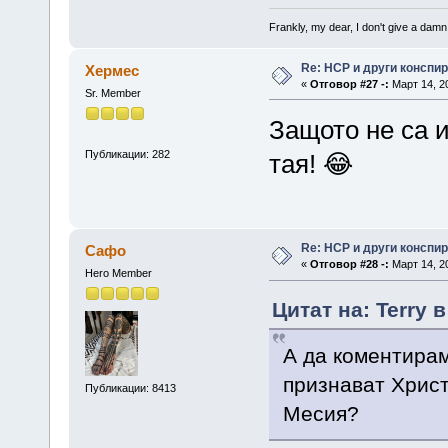
Frankly, my dear, I don't give a damn
Re: НСР и други конспи
Хермес
«
Отговор #27 -:
Март 14, 20
Sr. Member
Защото не са и
Публикации: 282
тая! 😂
Re: НСР и други конспи
Сафо
«
Отговор #28 -:
Март 14, 20
Hero Member
Цитат на: Terry 
А да коментирам
признават Христ
Публикации: 8413
Месия?