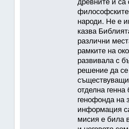
древните и са 
философските 
народи. Не е и
казва Библията
различни места
рамките на ок
развивала с бъ
решение да се 
съществуващи 
отделна генна 
генофонда на з
информация са
мисия е била 