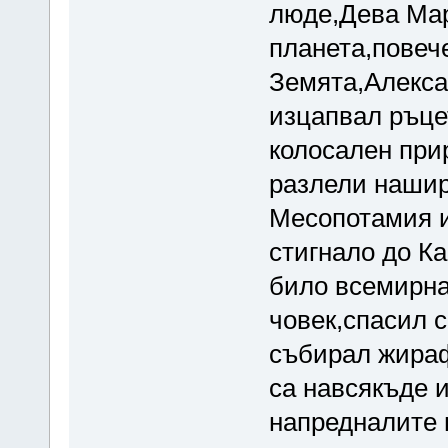
люде,Дева Мар
планета,повеч
Земята,Алекса
изцапвал ръцет
колосален при
разлели наширо
Месопотамия и
стигнало до Ка
било всемирна
човек,спасил 
събирал жираф
са навсякъде и
напредналите 