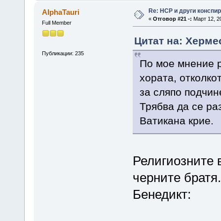
Re: НСР и други конспи
AlphaTauri
«
Отговор #21 -:
Март 12, 20
Full Member
Цитат на: Хермес
Публикации: 235
По мое мнение 
хората, отколкот
за сляпо подчин
Трябва да се ра
Ватикана крие.
Религиозните 
черните братя.
Бенедикт: