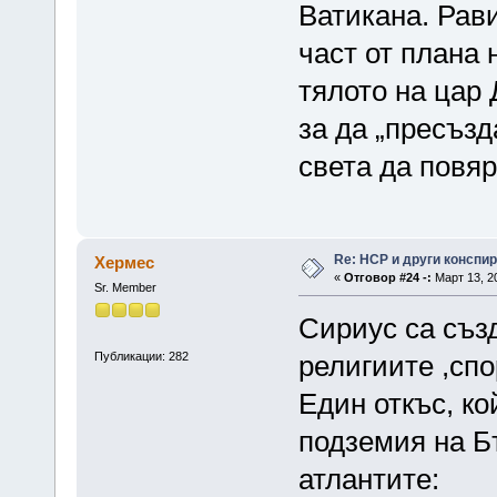
Ватикана. Рави
част от плана 
тялото на цар 
за да „пресъзд
света да повяр
Re: НСР и други конспи
Хермес
«
Отговор #24 -:
Март 13, 20
Sr. Member
Сириус са съз
Публикации: 282
религиите ,сп
Един откъс, ко
подземия на Бъ
атлантите: