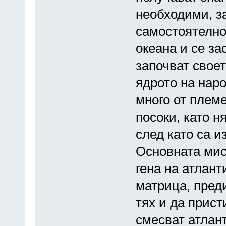
необходими, за
самостоятелно
океана и се за
започват своет
ядрото на наро
много от плем
посоки, като н
след като са 
Основната мис
гена на атлант
матрица, пред
тях и да прист
смесват атлант