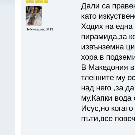
Дали са правен
като изкустве
Ходих на една
Публикации: 8413
пирамида,за ко
извънземна ц
хора в подземи
В Македония в
тленните му ос
над него ,за д
му.Капки вода 
Исус,но когато
пъти,все пове