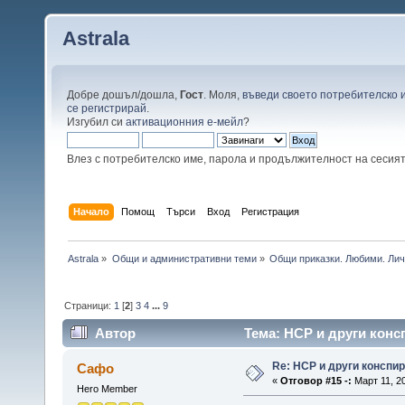
Astrala
Добре дошъл/дошла,
Гост
. Моля,
въведи своето потребителско 
се регистрирай
.
Изгубил си
активационния е-мейл
?
Влез с потребителско име, парола и продължителност на сесия
Начало
Помощ
Търси
Вход
Регистрация
Astrala
»
Общи и административни теми
»
Общи приказки. Любими. Лич
Страници:
1
[
2
]
3
4
...
9
Автор
Тема: НСР и други конс
Re: НСР и други конспи
Сафо
«
Отговор #15 -:
Март 11, 20
Hero Member