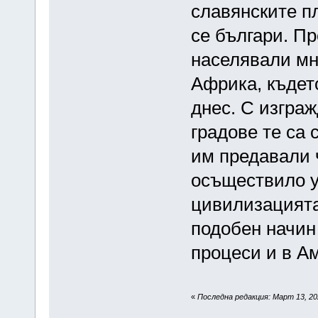
славянските п
се българи. Пр
населявали мн
Африка, къдет
днес. С изгра
градове те са 
им предавали ч
осъществило 
цивилизацията
подобен начин
процеси и в А
«
Последна редакция: Март 13, 20