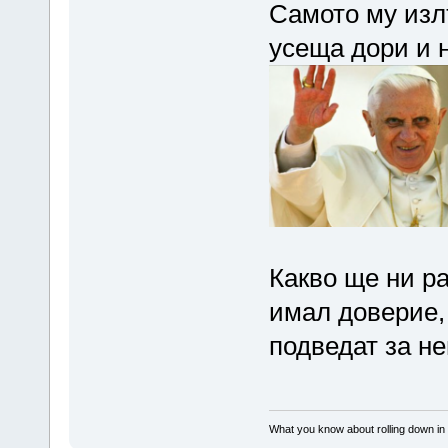
Самото му излъ
усеща дори и 
Какво ще ни ра
имал доверие,
подведат за н
What you know about rolling down in