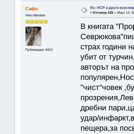
Re: НСР и други конспи
Сафо
«
Отговор #25 -:
Март 14, 20
Hero Member
В книгата "Пр
Севрюкова"пиш
страх години 
Публикации: 8413
убит от турчин
авторът на про
популярен,Нос
"чист"човек ,б
прозрения,Лев
дребни пари,ца
удар/инфаркт,
пещера,за пос