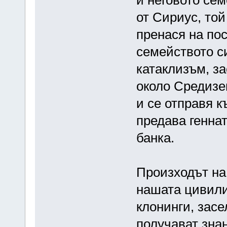
и неговото се
от Сириус, той
пренася на пос
семейството с
катаклизъм, з
около Средизе
и се отправя к
предава генна
банка.
Произходът на 
нашата цивили
клонинги, засе
получават знан