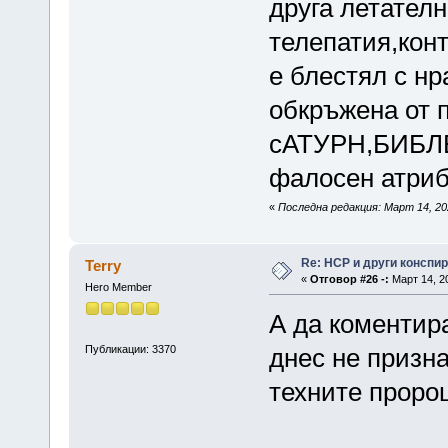
друга летателн
телепатия,кон
е блестял с нр
обкръжена от п
сАТУРН,БИБЛЕ
фалосен атриб
«
Последна редакция: Март 14, 20
Re: НСР и други конспи
Terry
«
Отговор #26 -:
Март 14, 20
Hero Member
А да коментир
Публикации: 3370
днес не призна
техните проро