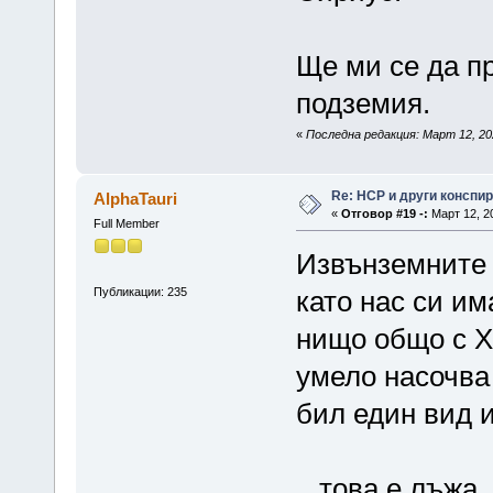
Ще ми се да п
подземия.
«
Последна редакция: Март 12, 20
Re: НСР и други конспи
AlphaTauri
«
Отговор #19 -:
Март 12, 20
Full Member
Извънземните 
Публикации: 235
като нас си им
нищо общо с Х
умело насочва
бил един вид и
...това е лъжа