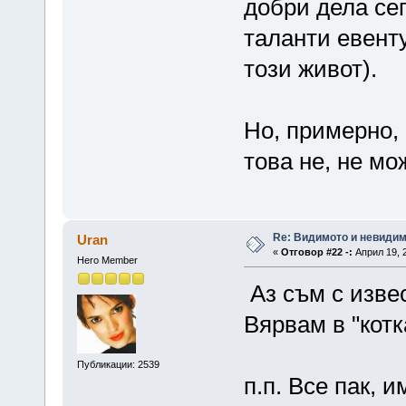
добри дела сег
таланти евент
този живот).
Но, примерно, 
това не, не мо
Re: Видимото и невиди
Uran
«
Отговор #22 -:
Април 19, 2
Hero Member
Аз съм с изве
Вярвам в "котк
Публикации: 2539
п.п. Все пак, 