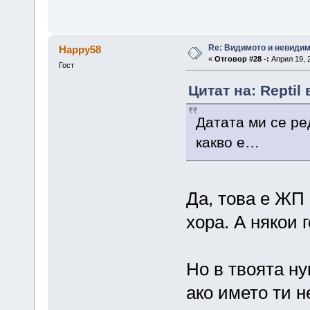
Re: Видимото и невиди
Happy58
«
Отговор #28 -:
Април 19, 2
Гост
Цитат на: Reptil
Датата ми се ре
какво е…
Да, това е ЖП 
хора. А някои 
Но в твоята н
ако името ти н