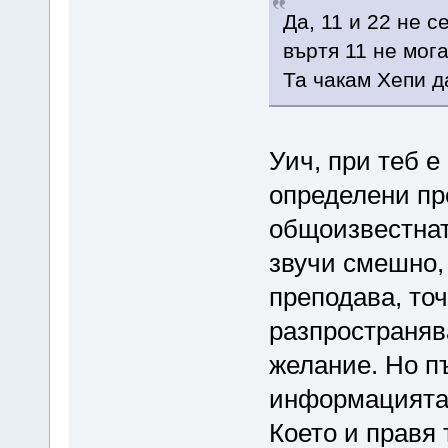
Да, 11 и 22 не с
въртя 11 не мог
Та чакам Хепи да
Уич, при теб е
определени пр
общоизвестнат
звучи смешно, 
преподава, то
разпространяв
желание. Но п
информацията,
Което и правя 