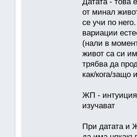
Датата - това 
от минал живот
се учи по него.
вариации есте
(нали в момент
живот са си им
трябва да прод
как/кога/защо и
ЖП - интуицият
изучават
При датата и Ж
да има някакъ