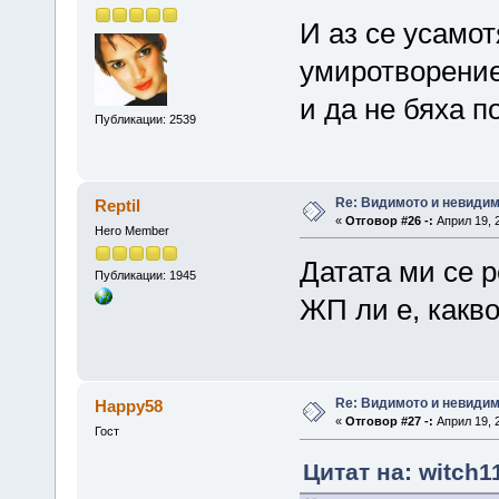
И аз се усамо
умиротворениет
и да не бяха п
Публикации: 2539
Re: Видимото и невиди
Reptil
«
Отговор #26 -:
Април 19, 2
Hero Member
Датата ми се р
Публикации: 1945
ЖП ли е, какв
Re: Видимото и невиди
Happy58
«
Отговор #27 -:
Април 19, 2
Гост
Цитат на: witch1