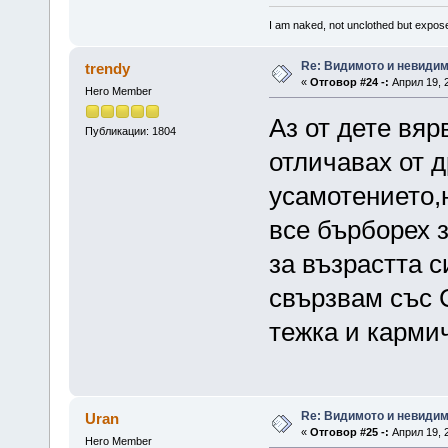
I am naked, not unclothed but expo
Re: Видимото и невиди
trendy
«
Отговор #24 -:
Април 19, 2
Hero Member
Аз от дете вя
Публикации: 1804
отличавах от д
усамотението,
все бърборех з
за възрастта с
свързвам със 
тежка и карми
Re: Видимото и невиди
Uran
«
Отговор #25 -:
Април 19, 2
Hero Member