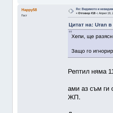
Re: Видимото и невиди
Happy58
«
Отговор #18 -:
Април 19, 2
Гост
Цитат на: Uran в
Хепи, ще разяс
Защо го игнори
Рептил няма 1
ами аз съм ги 
ЖП.