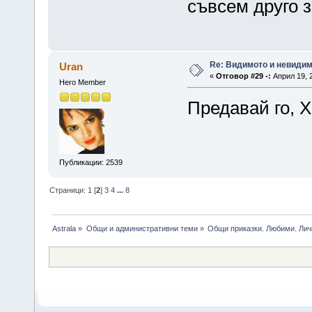
съвсем друго 
Re: Видимото и невиди
Uran
«
Отговор #29 -:
Април 19, 2
Hero Member
Предавай го, 
Публикации: 2539
Страници:
1
[
2
]
3
4
...
8
Astrala
»
Общи и административни теми
»
Общи приказки. Любими. Лич