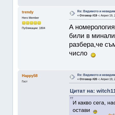
Re: Видимото и невиди
trendy
«
Отговор #19 -:
Април 19, 2
Hero Member
А номерология
Публикации: 1804
били в минали
разбера,че съм
число
Re: Видимото и невиди
Happy58
«
Отговор #20 -:
Април 19, 2
Гост
Цитат на: witch1
И какво сега, н
остави