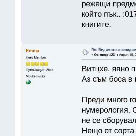
режещи предме
който пък.. :01
книгите.
Re: Видимото и невиди
Emma
«
Отговор #23 -:
Април 19, 2
Hero Member
Витцхе, явно п
Публикации: 2844
Mbuki-mvuki
Аз съм боса в 
Преди много го
нумерология. О
не се сборувал
Нещо от сорта