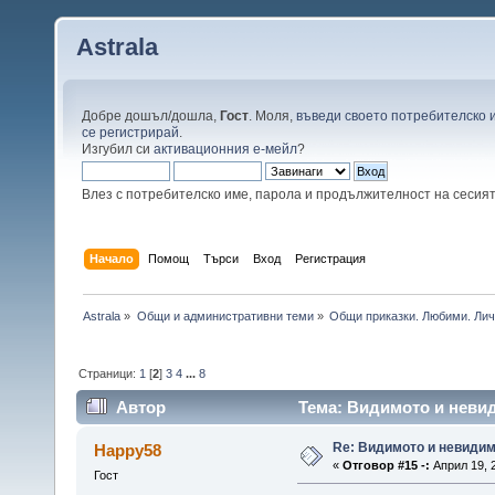
Astrala
Добре дошъл/дошла,
Гост
. Моля,
въведи своето потребителско 
се регистрирай
.
Изгубил си
активационния е-мейл
?
Влез с потребителско име, парола и продължителност на сесия
Начало
Помощ
Търси
Вход
Регистрация
Astrala
»
Общи и административни теми
»
Общи приказки. Любими. Лич
Страници:
1
[
2
]
3
4
...
8
Автор
Тема: Видимото и невид
Re: Видимото и невиди
Happy58
«
Отговор #15 -:
Април 19, 2
Гост