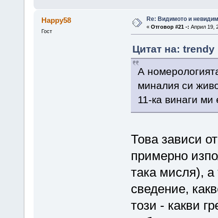
Re: Видимото и невиди
Happy58
«
Отговор #21 -:
Април 19, 2
Гост
Цитат на: trendy
А номерологията
миналия си жив
11-ка винаги ми
Това зависи от
примерно изпо
така мисля), а
сведение, как
този - какви 