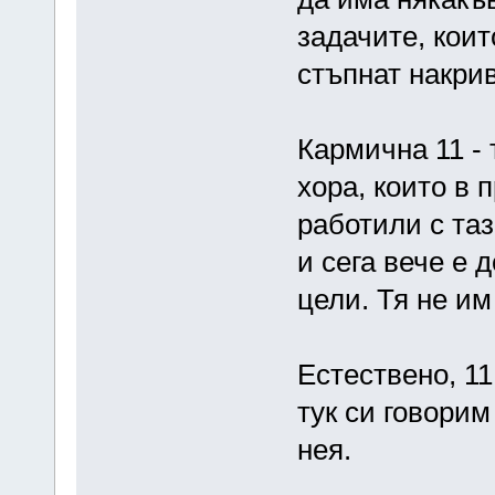
задачите, коит
стъпнат накри
Кармична 11 - 
хора, които в 
работили с таз
и сега вече е 
цели. Тя не им 
Естествено, 11
тук си говорим
нея.