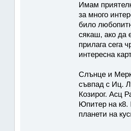
Имам приятелк
за много интер
било любопитно
сякаш, ако да 
прилага сега ч
интересна карт
Слънце и Мерку
съвпад с Иц. Л
Козирог. Асц Р
Юпитер на к8.
планети на кус