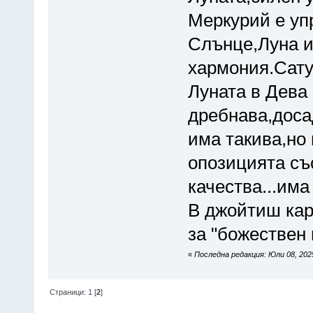
Меркурий е упр
Слънце,Луна и
хармония.Сату
Луната в Дева 
дребнава,доса
има такива,но 
опозицията съ
качества...има
В джойтиш кар
за "божествен 
«
Последна редакция: Юли 08, 202
Страници:
1
[
2
]