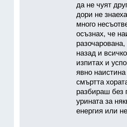
да не чуят друг
дори не знаеха
много несъотве
осъзнах, че на
разочарована,
назад и всичк
изпитах и успо
явно наистина 
смъртта хората
разбираш без 
урината за няк
енергия или н