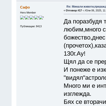
Re: Минали животи,преражда
Сафо
«
Отговор #17 -:
Юли 06, 2025, 11:
Hero Member
Да поразбудя 
Публикации: 8413
любим,много с
божество,днес
(прочетох),каз
130г.Ау!
Щял да се пре
И понеже е из
"видял"астроло
Много ми е ин
изглежда.
Бях се вторачи