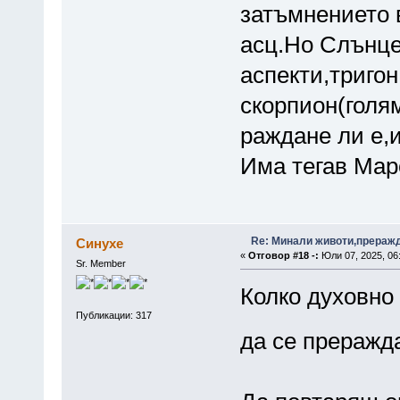
затъмнението 
асц.Но Слънце
аспекти,тригон
скорпион(голя
раждане ли е,
Има тегав Мар
Re: Минали животи,преражда
Синухе
«
Отговор #18 -:
Юли 07, 2025, 06
Sr. Member
Колко духовно
Публикации: 317
да се прераж