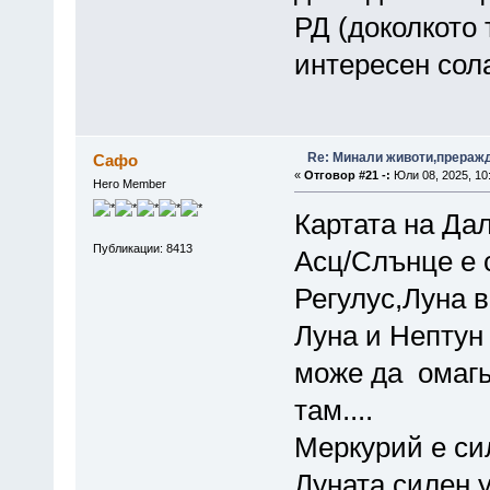
РД (доколкото 
интересен сол
Re: Минали животи,преражда
Сафо
«
Отговор #21 -:
Юли 08, 2025, 10
Hero Member
Картата на Да
Публикации: 8413
Асц/Слънце е 
Регулус,Луна 
Луна и Нептун 
може да омагь
там....
Меркурий е си
Луната,силен 