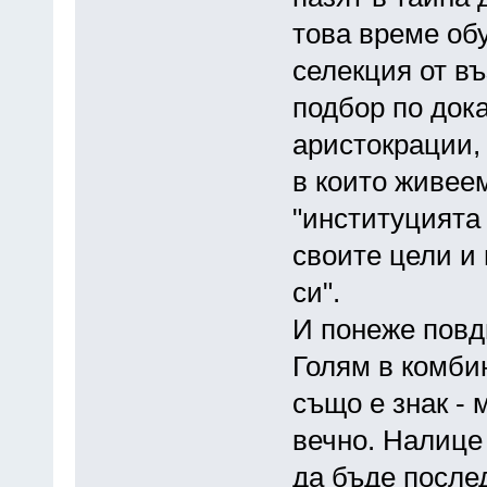
това време об
селекция от в
подбор по док
аристокрации,
в които живее
"институцията
своите цели и
си".
И понеже повди
Голям в комбин
също е знак -
вечно. Налице
да бъде после