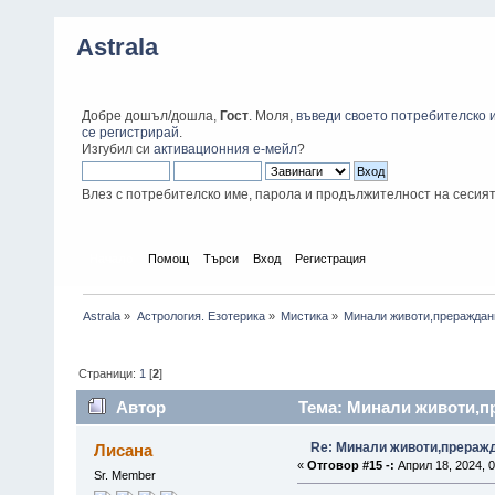
Astrala
Добре дошъл/дошла,
Гост
. Моля,
въведи своето потребителско 
се регистрирай
.
Изгубил си
активационния е-мейл
?
Влез с потребителско име, парола и продължителност на сесия
Начало
Помощ
Търси
Вход
Регистрация
Astrala
»
Астрология. Езотерика
»
Мистика
»
Минали животи,прераждани
Страници:
1
[
2
]
Автор
Тема: Минали животи,пр
Re: Минали животи,преражда
Лисана
«
Отговор #15 -:
Април 18, 2024, 0
Sr. Member