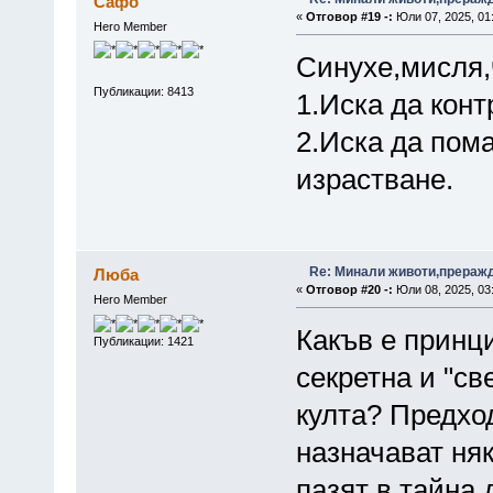
Сафо
«
Отговор #19 -:
Юли 07, 2025, 01
Hero Member
Синухе,мисля,
Публикации: 8413
1.Иска да конт
2.Иска да пома
израстване.
Re: Минали животи,преражда
Люба
«
Отговор #20 -:
Юли 08, 2025, 03:
Hero Member
Какъв е принц
Публикации: 1421
секретна и "с
култа? Предхо
назначават няк
пазят в тайна 