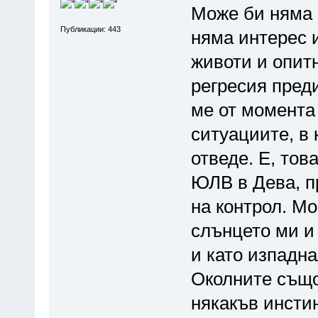
Може би няма 
Публикации: 443
няма интерес 
животи и опитн
регресия преди
ме от момента 
ситуациите, в
отведе. Е, то
ЮЛВ в Дева, п
на контрол. Мо
слънцето ми и
и като изпадна
Околните също
някакъв инсти