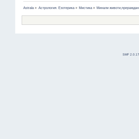
Astrala
»
Астрология. Езотерика
»
Мистика
»
Минали животи,прераждани
SMF 2.0.1