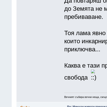
Да повтаряш оп
до Земята не 
пребиваване.
Тоя лама явно 
които инкарнир
приключва...
Каква е тази п
свобода
Вечният събира вечни неща, смърт
Re: Минали животи,преражда