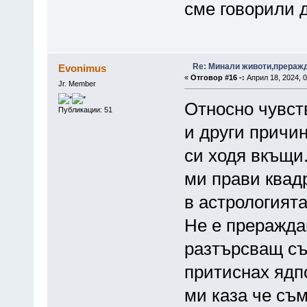
сме говорили 
Re: Минали животи,преражда
Evonimus
«
Отговор #16 -:
Април 18, 2024, 0
Jr. Member
Относно чувств
Публикации: 51
и други причин
си ходя вкъщи.
ми прави квад
в астрологията
Не е преражда
разтърсващ сън
притиснах ядп
ми каза че съм