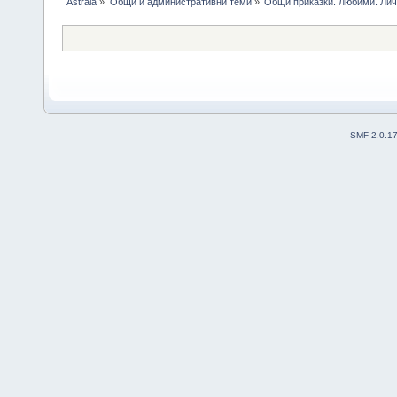
Astrala
»
Общи и административни теми
»
Общи приказки. Любими. Лич
SMF 2.0.1