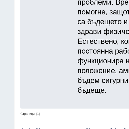
проблеми. Вре
помогне, защот
са бъдещето и 
здрави физиче
Естествено, ко
постоянна рабо
функционира н
положение, ам
бъдем сигурни
бъдеще.
Страници: [
1
]