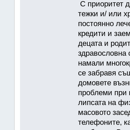
С приоритет да
тежки и/ или 
постоянно лече
кредити и заем
децата и роди
здравословна с
намали многокр
се забравя същ
домовете възн
проблеми при 
липсата на физ
масовото засе
телефоните, к