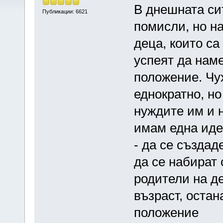
В днешната сит
Публикации: 6621
помисли, но н
деца, които са
успеят да нам
положение. Чух
еднократно, но
нуждите им и 
имам една идея
- да се създад
да се набират
родители на д
възраст, оста
положение