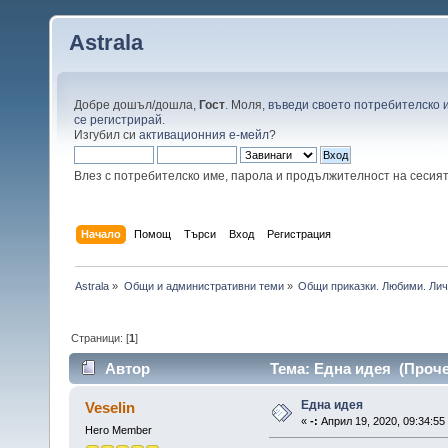
Astrala
Добре дошъл/дошла,
Гост
. Моля,
въведи своето потребителско 
се регистрирай
.
Изгубил си
активационния е-мейл
?
Влез с потребителско име, парола и продължителност на сесия
Начало
Помощ
Търси
Вход
Регистрация
Astrala
»
Общи и административни теми
»
Общи приказки. Любими. Лич
Страници: [
1
]
Автор
Тема: Една идея (Проче
Една идея
Veselin
«
-:
Април 19, 2020, 09:34:55
Hero Member