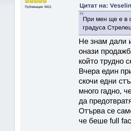
Цитат на: Veseli
Публикации: 6621
При мен ще е в 
градуса Стрелец
Не знам дали 
онази продажба
който трудно с
Вчера един при
скочи едни стъ
много гадно, ч
да предотвратя
Отърва се само
че беше full fa