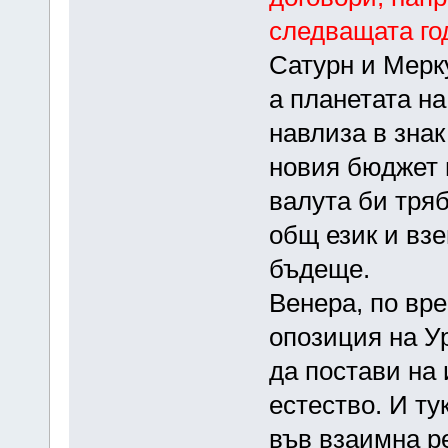
следващата го
Сатурн и Мерк
а планетата н
навлиза в знак
новия бюджет 
валута би тряб
общ език и вз
бъдеще.
Венера, по вре
опозиция на Ур
да постави на 
естество. И т
във взаимна р