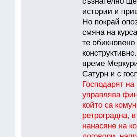
съзнателно ще
истории и при
Но покрай опо
смяна на курса
те обикновено
конструктивно.
време Меркури
Сатурн и с гос
Господарят на 
управлява фин
който са комун
ретроградна, 
нанасяне на к
договори, нап