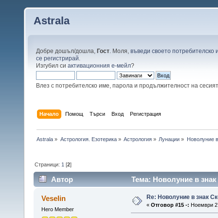
Astrala
Добре дошъл/дошла,
Гост
. Моля,
въведи своето потребителско 
се регистрирай
.
Изгубил си
активационния е-мейл
?
Влез с потребителско име, парола и продължителност на сесия
Начало
Помощ
Търси
Вход
Регистрация
Astrala
»
Астрология. Езотерика
»
Астрология
»
Лунации
»
Новолуние в 
Страници:
1
[
2
]
Автор
Тема: Новолуние в знак 
Re: Новолуние в знак Ск
Veselin
«
Отговор #15 -:
Ноември 27
Hero Member