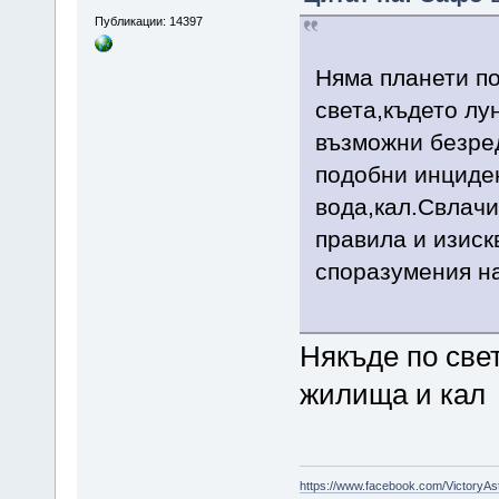
Публикации: 14397
Няма планети по
света,където лу
възможни безре
подобни инциде
вода,кал.Свлач
правила и изиск
споразумения на
Някъде по свет
жилища и кал
https://www.facebook.com/VictoryAs