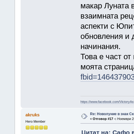
макар Луната в
взаимната рец
аспекти с Юпи
обновления и 
начинания.
Това е част от
моята страни
fbid=14643790
https://www.facebook.com/VictoryAs
Re: Новолуние в знак Ск
akruks
«
Отговор #17 -:
Ноември 28
Hero Member
Цитат на: Сафо 