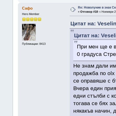
Re: Новолуние в знак Ск
Сафо
«
Отговор #18 -:
Ноември 29
Hero Member
Цитат на: Veseli
Цитат на: Vesel
Публикации: 8413
При мен ще е в
0 градуса Стре
Не знам дали им
продажба по olx 
се оправяше с б
Вчера един прия
едни стълби с к
тогава се бях з
някакъв начин, 