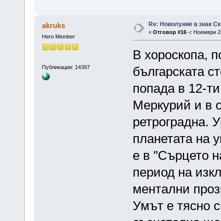
Re: Новолуние в знак Ск
akruks
«
Отговор #16 -:
Ноември 28
Hero Member
В хороскопа, п
Публикации: 14397
българската с
попада в 12-ти
Меркурий и в 
ретроградна. У
планетата на у
е в "Сърцето н
период на изк
ментални проз
Умът е тясно с