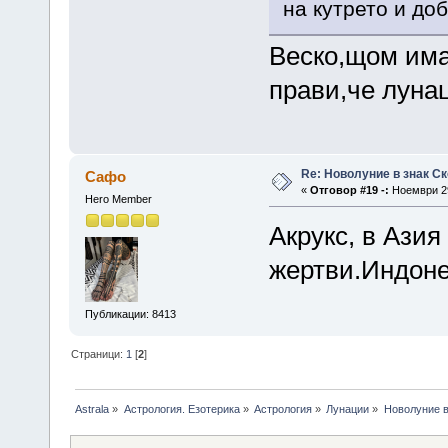
на кутрето и доб
Веско,щом има
прави,че лунац
Re: Новолуние в знак Ск
Сафо
«
Отговор #19 -:
Ноември 29
Hero Member
Акрукс, в Азия
жертви.Индонез
Публикации: 8413
Страници:
1
[
2
]
Astrala
»
Астрология. Езотерика
»
Астрология
»
Лунации
»
Новолуние в 