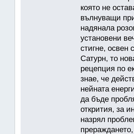
която не остав
вълнуващи при
надянала розо
установени ве
стигне, освен 
Сатурн, то нов
рецепция по е
знае, че дейст
нейната енерг
да бъде пробл
открития, за и
назрял пробле
прераждането,