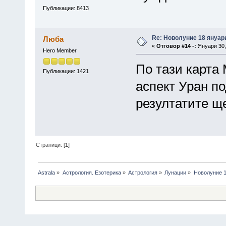
Публикации: 8413
Re: Новолуние 18 януари
Люба
«
Отговор #14 -:
Януари 30, 
Hero Member
По тази карта
Публикации: 1421
аспект Уран по
резултатите щ
Страници: [
1
]
Astrala
»
Астрология. Езотерика
»
Астрология
»
Лунации
»
Новолуние 1