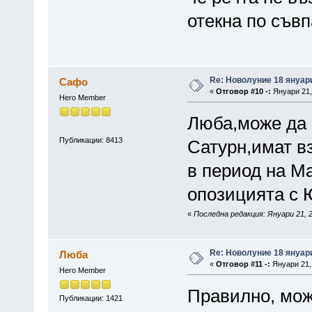
отекна по съв
Re: Новолуние 18 януари
Сафо
«
Отговор #10 -:
Януари 21, 
Hero Member
Люба,може да 
Публикации: 8413
Сатурн,имат в
в период на М
опозицията с 
«
Последна редакция: Януари 21, 
Re: Новолуние 18 януари
Люба
«
Отговор #11 -:
Януари 21, 
Hero Member
Правилно, мож
Публикации: 1421