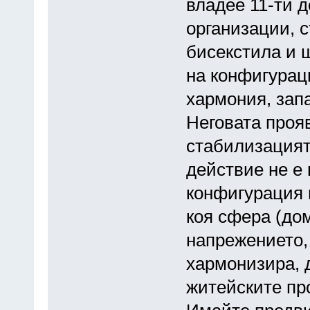
владее 11-ти д
организации, 
бисекстила и 
на конфигурац
хармония, запа
Неговата прояв
стабилизацият
действие не е 
конфигурация п
коя сфера (до
напрежението,
хармонизира, 
житейските пр