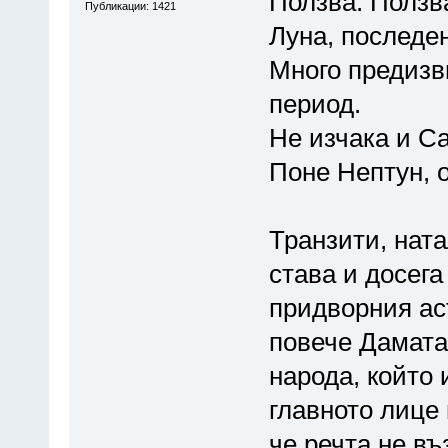
Ползва. Ползв
Публикации: 1421
Луна, последен
Много предизв
период.
Не изчака и Са
Поне Нептун, о
Транзити, ната
става и досега
придворния аст
повече Дамата 
народа, който 
главното лице 
че речта не въ