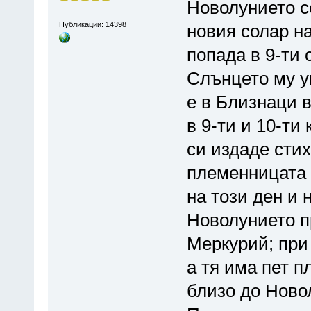
Новолунието с
Публикации: 14398
новия солар н
попада в 9-ти 
Слънцето му у
е в Близнаци в
в 9-ти и 10-ти
си издаде сти
племенницата 
на този ден и 
Новолунието пр
Меркурий; при 
а тя има пет п
близо до Ново