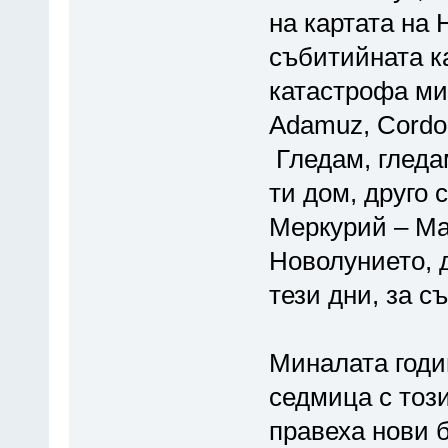
на картата на 
събитийната ка
катастрофа ми
Adamuz, Cordo
Гледам, гледа
ти дом, друго
Меркурий – Ма
Новолунието, 
тези дни, за с
Миналата годи
седмица с този
правеха нови б