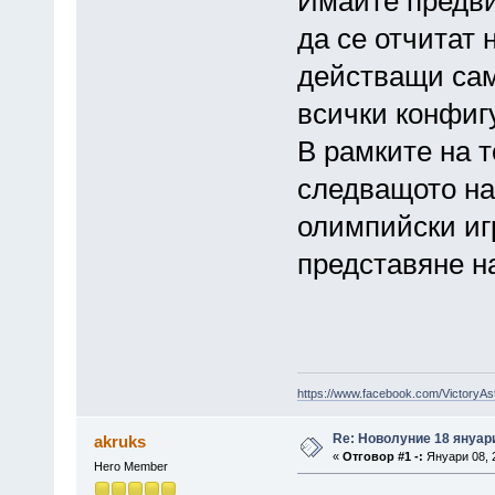
Имайте предви
да се отчитат 
действащи сами
всички конфиг
В рамките на т
следващото на
олимпийски иг
представяне н
https://www.facebook.com/VictoryAs
Re: Новолуние 18 януари
akruks
«
Отговор #1 -:
Януари 08, 2
Hero Member