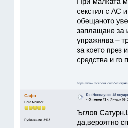
При малката м
секстил с АС и
обещаното уве
заплащане за 
упражнява – т
за което през 
средства и го 
https://www.facebook.com/VictoryAs
Re: Новолуние 18 януари
Сафо
«
Отговор #2 -:
Януари 09, 2
Hero Member
Ъглов Сатурн.
Публикации: 8413
да,вероятно с