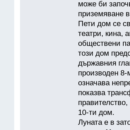
може би започ
приземяване в
Пети дом се св
театри, кина, 
обществени па
този дом пред
държавния гла
производен 8-м
означава непр
показва транс
правителство, 
10-ти дом.
Луната е в зат