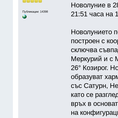
Новолуние в 28
Публикации: 14398
21:51 часа на 
Новолунието по
построен с коо
сключва съвпа
Меркурий и с 
26° Козирог. 
образуват хар
със Сатурн, Н
като се разгле
връх в основат
на конфигурац