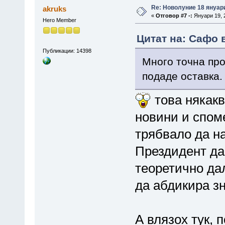
Re: Новолуние 18 януари
akruks
«
Отговор #7 -:
Януари 19, 2
Hero Member
Цитат на: Сафо в
Публикации: 14398
Много точна про
подаде оставка.
това някакв
новини и спом
трябвало да на
Прездидент да
теоретично дал
да абдикира з
А влязох тук,