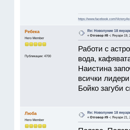
https://www.facebook.com/VictoryAs
Re: Новолуние 18 януари
Ребека
«
Отговор #8 -:
Януари 19, 2
Hero Member
Работи с астро
Публикации: 4700
вода, кафявата
Наистина запо
всички лидери
Бойко загуби с
Re: Новолуние 18 януари
Люба
«
Отговор #9 -:
Януари 21, 2
Hero Member