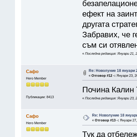
безапелационен
ефект на заин
другата страте
Забравих, че г
съм си отявле
«
Последна редакция: Януари 21, 
Re: Новолуние 18 януари 2
Сафо
«
Отговор #12 -:
Януари 23, 20
Hero Member
Почина Калин 
Публикации: 8413
«
Последна редакция: Януари 23, 
Re: Новолуние 18 януари
Сафо
«
Отговор #13 -:
Януари 27, 
Hero Member
Тук да отбеле