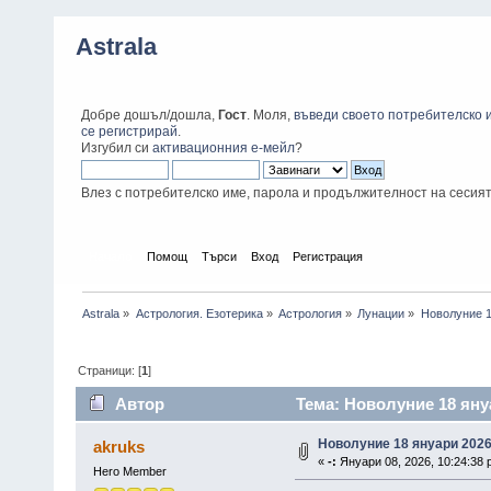
Astrala
Добре дошъл/дошла,
Гост
. Моля,
въведи своето потребителско 
се регистрирай
.
Изгубил си
активационния е-мейл
?
Влез с потребителско име, парола и продължителност на сесия
Начало
Помощ
Търси
Вход
Регистрация
Astrala
»
Астрология. Езотерика
»
Астрология
»
Лунации
»
Новолуние 1
Страници: [
1
]
Автор
Тема: Новолуние 18 януа
Новолуние 18 януари 2026
akruks
«
-:
Януари 08, 2026, 10:24:38 
Hero Member