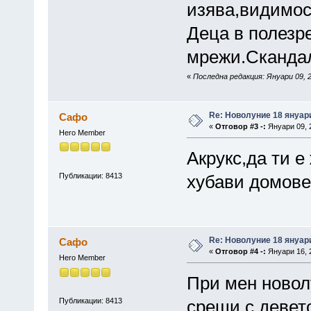
изява,видимос
Деца в полезр
мрежи.Скандал
«
Последна редакция: Януари 09, 
Re: Новолуние 18 януари
Сафо
«
Отговор #3 -:
Януари 09, 2
Hero Member
Акрукс,да ти е
Публикации: 8413
хубави домове
Re: Новолуние 18 януари
Сафо
«
Отговор #4 -:
Януари 16, 2
Hero Member
При мен новол
Публикации: 8413
срещи с девет