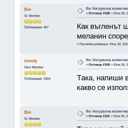
Re: Натурална козметик
Bin
«
Отговор #108 -:
Юни 30, 2
Sr. Member
Как въгленът 
Публикации: 467
меланин споре
«
Последна редакция: Юни 30, 2016
Re: Натурална козметик
trendy
«
Отговор #109 -:
Юни 30, 2
Hero Member
Така, напиши в
Публикации: 1804
какво се изпол
Re: Натурална козметик
Bin
«
Отговор #110 -:
Юни 30, 20
Sr. Member