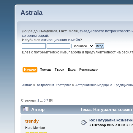
Astrala
Добре дошъл/дошла,
Гост
. Моля,
въведи своето потребителско 
се регистрирай
.
Изгубил си
активационния е-мейл
?
Влез с потребителско име, парола и продължителност на сесия
Начало
Помощ
Търси
Вход
Регистрация
Astrala
»
Астрология. Езотерика
»
Алтернативна медицина. Традиционни
Страници:
1
...
6
7
[
8
]
Автор
Тема: Натурална козмет
Re: Натурална козметик
trendy
«
Отговор #105 -:
Юни 30, 2
Hero Member