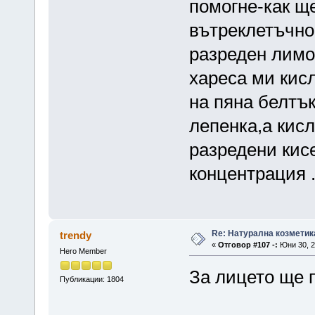
помогне-как щ
вътреклетъчно
разреден лимо
хареса ми кисл
на пяна белтък
лепенка,а кис
разредени кис
концентрация 
Re: Натурална козметик
trendy
«
Отговор #107 -:
Юни 30, 2
Hero Member
За лицето ще п
Публикации: 1804