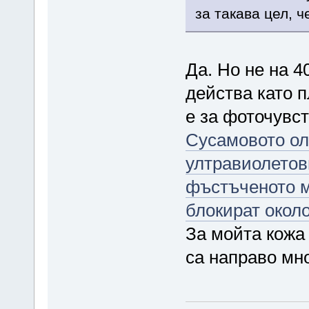
за такава цел, ч
Да. Но не на 4
действа като п
е за фоточувс
Сусамовото ол
ултравиолетов
фъстъченото м
блокират окол
За мойта кожа
са направо мно