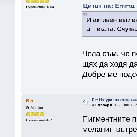
Цитат на: Emma 
Публикации: 1804
И активен въгле
аптеката. Счукв
Чела съм, че 
щях да ходя д
Добре ме подс
Re: Натурална козметик
Bin
«
Отговор #106 -:
Юни 30, 2
Sr. Member
Пигментните п
Публикации: 467
меланин вътре