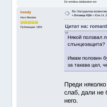
De omnibus dubitandum est
Re: Натурална козметик
trendy
«
Отговор #114 -:
Юли 14, 20
Hero Member
Цитат на: romant
Публикации: 1804
Някой ползвал л
слънцезащита?
Имам половин бу
за такава цел, ч
Преди няколко 
слаб, дали не 
него.