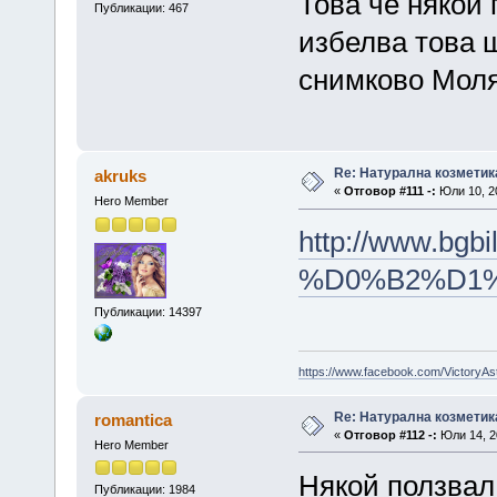
Това че някой 
Публикации: 467
избелва това 
снимково Моля
Re: Натурална козметик
akruks
«
Отговор #111 -:
Юли 10, 20
Hero Member
http://www.
%D0%B2%D1
Публикации: 14397
https://www.facebook.com/VictoryAs
Re: Натурална козметик
romantica
«
Отговор #112 -:
Юли 14, 20
Hero Member
Някой ползвал 
Публикации: 1984