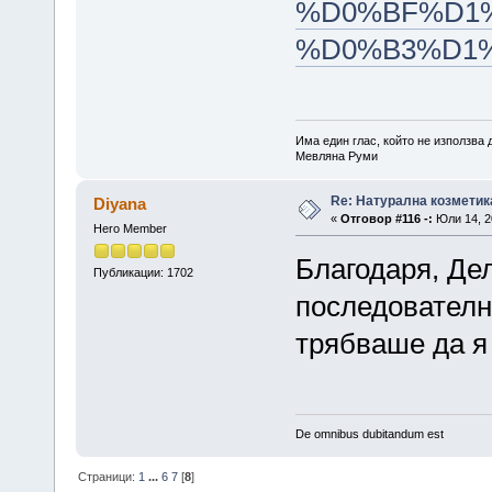
%D0%BF%D1%
%D0%B3%D1
Има един глас, който не използва
Мевляна Руми
Re: Натурална козметик
Diyana
«
Отговор #116 -:
Юли 14, 20
Hero Member
Благодаря, Де
Публикации: 1702
последователна
трябваше да 
De omnibus dubitandum est
Страници:
1
...
6
7
[
8
]