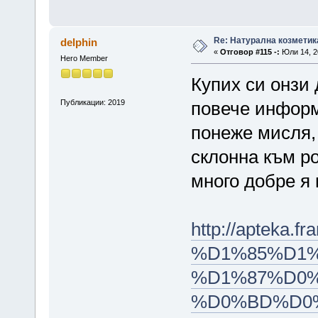
Re: Натурална козметик
delphin
«
Отговор #115 -:
Юли 14, 20
Hero Member
Купих си онзи 
Публикации: 2019
повече инфор
понеже мисля, 
склонна към ро
много добре я
http://aptek
%D1%85%D1%
%D1%87%D0
%D0%BD%D0