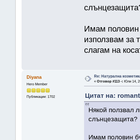
слънцезащита
Имам половин б
използвам за т
слагам на коса
Re: Натурална козметик
Diyana
«
Отговор #113 -:
Юли 14, 20
Hero Member
Цитат на: romant
Публикации: 1702
Някой ползвал л
слънцезащита?
Имам половин бу