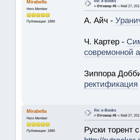
Re: е-Books
Mirabella
«
Отговор #5 -:
Май 27, 2013
Hero Member
А. Айч -
Урани
Публикации: 1880
Ч. Картер -
Сим
совремонной а
Зиппора Добб
ректификация
Re: е-Books
Mirabella
«
Отговор #6 -:
Май 27, 2013
Hero Member
Руски торент с
Публикации: 1880