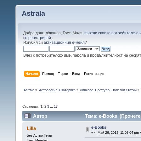
Astrala
Добре дошъл/дошла,
Гост
. Моля,
въведи своето потребителско 
се регистрирай
.
Изгубил си
активационния е-мейл
?
Влез с потребителско име, парола и продължителност на сесия
Начало
Помощ
Търси
Вход
Регистрация
Astrala
»
Астрология. Езотерика
»
Линкове. Софтуер. Полезни статии
»
Страници: [
1
]
2
3
...
17
Автор
Тема: е-Books (Прочете
е-Books
Lilla
«
-:
Май 26, 2013, 11:03:04 pm 
Без Астро Теми
Hero Member