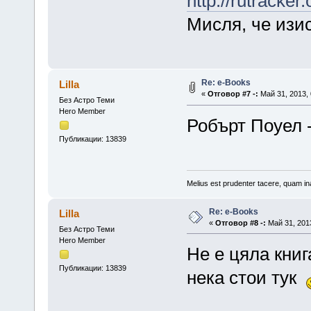
http://rutracke
Мисля, че изис
Re: е-Books
Lilla
«
Отговор #7 -:
Май 31, 2013, 
Без Астро Теми
Hero Member
Робърт Поуел 
Публикации: 13839
Melius est prudenter tacere, quam ina
Re: е-Books
Lilla
«
Отговор #8 -:
Май 31, 2013
Без Астро Теми
Hero Member
Не е цяла книг
Публикации: 13839
нека стои тук