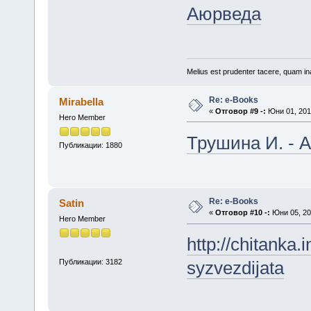
Аюрведа
Melius est prudenter tacere, quam ina
Re: е-Books
Mirabella
«
Отговор #9 -:
Юни 01, 2013
Hero Member
Трушина И. - 
Публикации: 1880
Re: е-Books
Satin
«
Отговор #10 -:
Юни 05, 20
Hero Member
http://chitanka.
Публикации: 3182
syzvezdijata