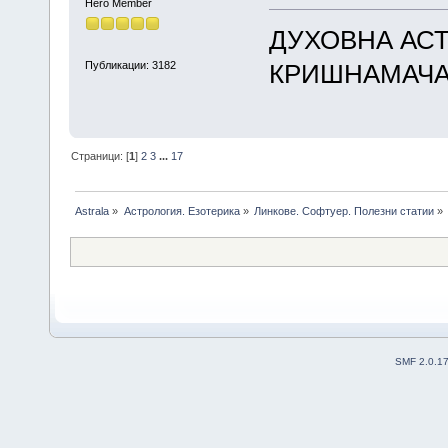
Hero Member
ДУХОВНА АС
Публикации: 3182
КРИШНАМАЧ
Страници: [
1
]
2
3
...
17
Astrala
»
Астрология. Езотерика
»
Линкове. Софтуер. Полезни статии
»
SMF 2.0.1