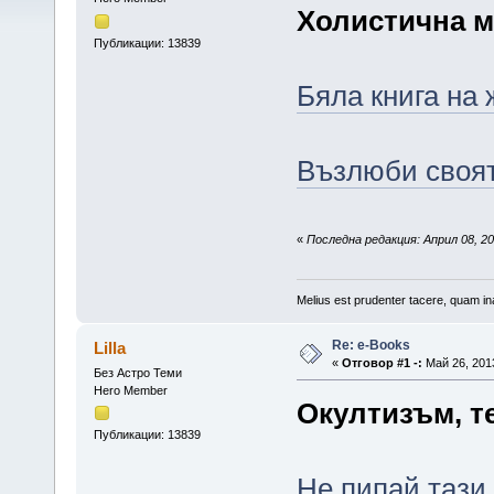
Холистична 
Публикации: 13839
Бяла книга на 
Възлюби своят
«
Последна редакция: Април 08, 201
Melius est prudenter tacere, quam ina
Re: е-Books
Lilla
«
Отговор #1 -:
Май 26, 2013
Без Астро Теми
Hero Member
Окултизъм, т
Публикации: 13839
Не пипай тази 