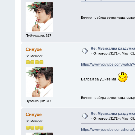
Вечният събира вечни неща, смърт
Публикации: 317
Re: Музикална раздумк
Синухе
«
Отговор #3171 -:
Март 02,
Sr. Member
https://www.youtube.com/watch
Балсам за ушите ми
Вечният събира вечни неща, смърт
Публикации: 317
Re: Музикална раздумк
Синухе
«
Отговор #3172 -:
Март 09,
Sr. Member
https://www.youtube.com/shorts