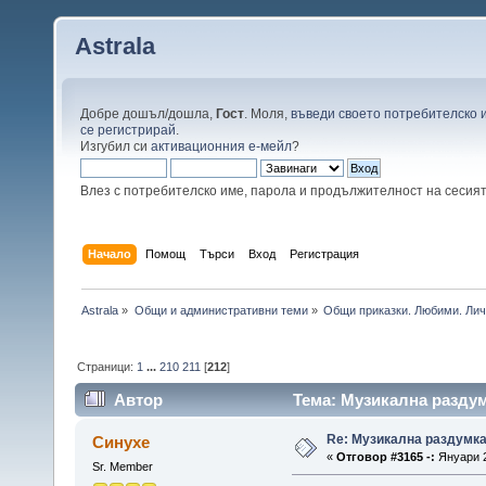
Astrala
Добре дошъл/дошла,
Гост
. Моля,
въведи своето потребителско 
се регистрирай
.
Изгубил си
активационния е-мейл
?
Влез с потребителско име, парола и продължителност на сесия
Начало
Помощ
Търси
Вход
Регистрация
Astrala
»
Общи и административни теми
»
Общи приказки. Любими. Лич
Страници:
1
...
210
211
[
212
]
Автор
Тема: Музикална раздум
Re: Музикална раздумк
Синухе
«
Отговор #3165 -:
Януари 2
Sr. Member