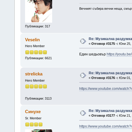
Вечният събира вечни неща, смърт
Публикации: 317
Re: Музикална раздумк
Veselin
«
Отговор #3175 -:
Юни 25, 
Hero Member
Един шедьовър
https://youtu.
Публикации: 6621
Re: Музикална раздумк
strelicka
«
Отговор #3176 -:
Юли 01, 
Hero Member
https://www.youtube.com/watc
Публикации: 3113
Re: Музикална раздумк
Синухе
«
Отговор #3177 -:
Юли 21, 
Sr. Member
https://www.youtube.com/watc