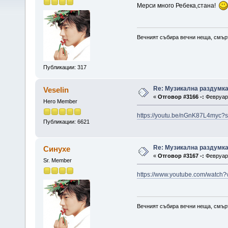
Мерси много Ребека,стана!
Вечният събира вечни неща, смърт
Публикации: 317
Re: Музикална раздумк
Veselin
«
Отговор #3166 -:
Февруари
Hero Member
https://youtu.be/nGnK87L4myc
Публикации: 6621
Re: Музикална раздумк
Синухе
«
Отговор #3167 -:
Февруари
Sr. Member
https://www.youtube.com/watch
Вечният събира вечни неща, смърт