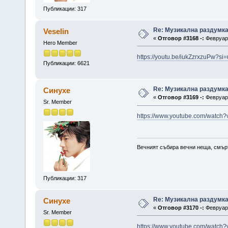
Публикации: 317
Re: Музикална раздумк
Veselin
«
Отговор #3168 -:
Февруари
Hero Member
https://youtu.be/iukZzrxzuPw?
Публикации: 6621
Re: Музикална раздумк
Синухе
«
Отговор #3169 -:
Февруари
Sr. Member
https://www.youtube.com/watc
Вечният събира вечни неща, смърт
Публикации: 317
Re: Музикална раздумк
Синухе
«
Отговор #3170 -:
Февруари
Sr. Member
https://www.youtube.com/watc