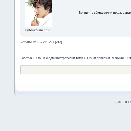
Вечният събира вечни неща, смърт
Публикации: 317
Страници:
1
...
210
211
[
212
]
Astrala
»
Общи и административни теми
»
Общи приказки. Любими. Лич
SMF 2.0.1