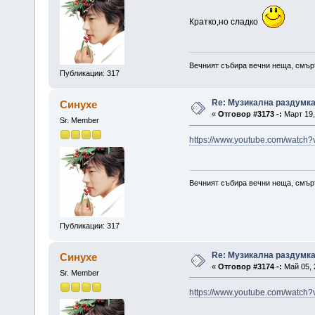
Кратко,но сладко
Вечният събира вечни неща, смърт
Публикации: 317
Re: Музикална раздумк
Синухе
«
Отговор #3173 -:
Март 19,
Sr. Member
https://www.youtube.com/watc
Вечният събира вечни неща, смърт
Публикации: 317
Re: Музикална раздумк
Синухе
«
Отговор #3174 -:
Май 05, 
Sr. Member
https://www.youtube.com/watc