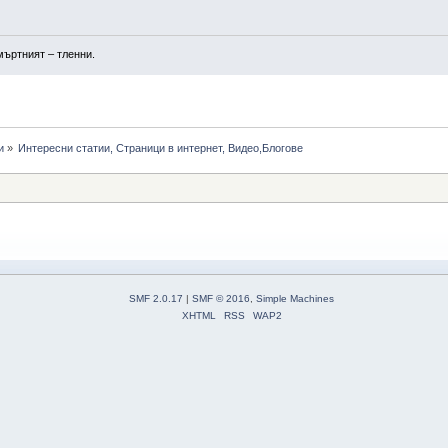
мъртният – тленни.
и
»
Интересни статии, Страници в интернет, Видео,Блогове
SMF 2.0.17
|
SMF © 2016
,
Simple Machines
XHTML
RSS
WAP2