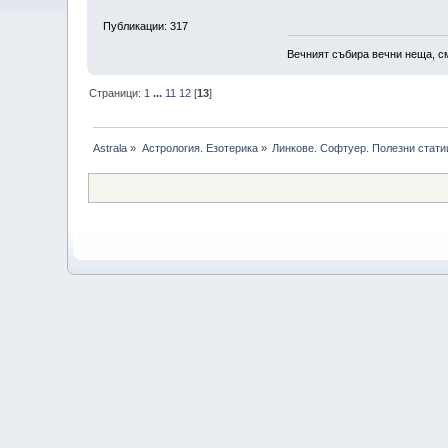
Публикации: 317
Вечният събира вечни неща, с
Страници:
1
...
11
12
[
13
]
Astrala
»
Астрология. Езотерика
»
Линкове. Софтуер. Полезни стати