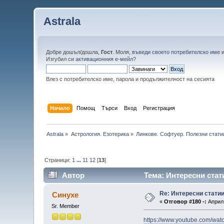
Astrala
Добре дошъл/дошла,
Гост
. Моля,
въведи своето потребителско име
Изгубил си
активационния е-мейл
?
Влез с потребителско име, парола и продължителност на сесията
Начало
Помощ
Търси
Вход
Регистрация
Astrala
»
Астрология. Езотерика
»
Линкове. Софтуер. Полезни стати
Страници:
1
...
11
12
[
13
]
Автор
Тема: Интересни стат
Re: Интересни статии
Синухе
«
Отговор #180 -:
Април 
Sr. Member
https://www.youtube.com/wa