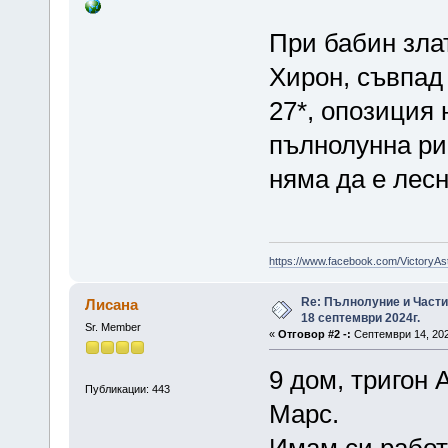
При бабин злат
Хирон, съвпад
27*, опозиция 
пълнолунна риб
няма да е лесн
https://www.facebook.com/VictoryAs
Re: Пълнолуние и Част
Лисана
18 септември 2024г.
Sr. Member
«
Отговор #2 -:
Септември 14, 202
9 дом, тригон А
Публикации: 443
Марс.
Имам си работ