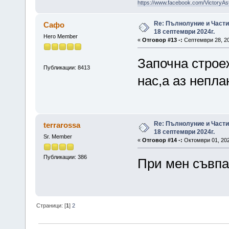
https://www.facebook.com/VictoryAs
Re: Пълнолуние и Част
Сафо
18 септември 2024г.
Hero Member
«
Отговор #13 -:
Септември 28, 20
Започна строе
Публикации: 8413
нас,а аз непла
Re: Пълнолуние и Част
terrarossa
18 септември 2024г.
Sr. Member
«
Отговор #14 -:
Октомври 01, 202
Публикации: 386
При мен съвпа
Страници: [
1
]
2