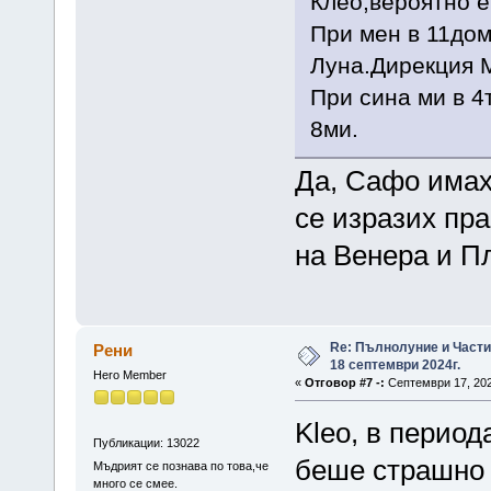
Клео,вероятно е
При мен в 11дом
Луна.Дирекция М
При сина ми в 4
8ми.
Да, Сафо имах
се изразих пра
на Венера и П
Re: Пълнолуние и Част
Рени
18 септември 2024г.
Hero Member
«
Отговор #7 -:
Септември 17, 202
Kleo, в период
Публикации: 13022
беше страшно 
Мъдрият се познава по това,че
много се смее.