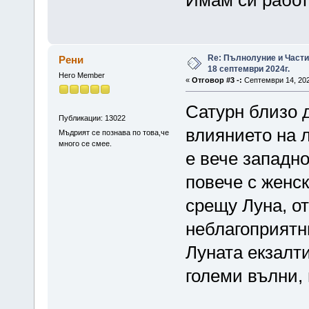
Re: Пълнолуние и Част
Рени
18 септември 2024г.
Hero Member
«
Отговор #3 -:
Септември 14, 202
Сатурн близо 
Публикации: 13022
влиянието на 
Мъдрият се познава по това,че
много се смее.
е вече западн
повече с женск
срещу Луна, от
неблагоприятни
Луната екзалт
големи вълни,