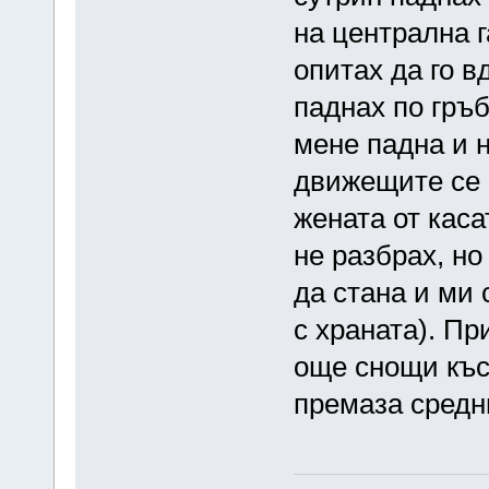
на централна г
опитах да го в
паднах по гръб
мене падна и 
движещите се 
жената от каса
не разбрах, но
да стана и ми 
с храната). Пр
още снощи къс
премаза средн