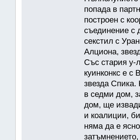
попада в партн
построен с коо
съединение с 
секстил с Уран
Алциона, звезд
Със стария у-л
куинконкс е с 
звезда Спика.
в седми дом, з
дом, ще извад
и коалиции, б
няма да е ясно
затъмнението, 