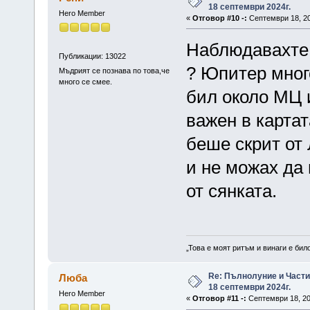
18 септември 2024г.
Hero Member
«
Отговор #10 -:
Септември 18, 20
Наблюдавахте 
Публикации: 13022
? Юпитер много
Мъдрият се познава по това,че
много се смее.
бил около МЦ и
важен в картат
беше скрит от
и не можах да
от сянката.
„Това е моят ритъм и винаги е бил
Re: Пълнолуние и Част
Люба
18 септември 2024г.
Hero Member
«
Отговор #11 -:
Септември 18, 20