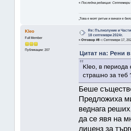
«
Последна редакция: Септември 1
„Това е моят ритъм и винаги е бил
Re: Пълнолуние и Част
Kleo
18 септември 2024г.
Full Member
«
Отговор #8 -:
Септември 17, 202
Публикации: 207
Цитат на: Рени в
Kleo, в периода
страшно за теб 
Беше съществе
Предложиха ми
веднага реших
да се явя на м
лиценз за тър