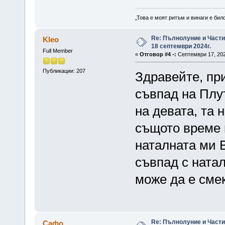
„Това е моят ритъм и винаги е бил
Re: Пълнолуние и Част
Kleo
18 септември 2024г.
Full Member
«
Отговор #4 -:
Септември 17, 202
Публикации: 207
Здравейте, пр
съвпад на Плут
на девата, та 
същото време 
наталната ми 
съвпад с ната
може да е сме
Re: Пълнолуние и Част
Сафо