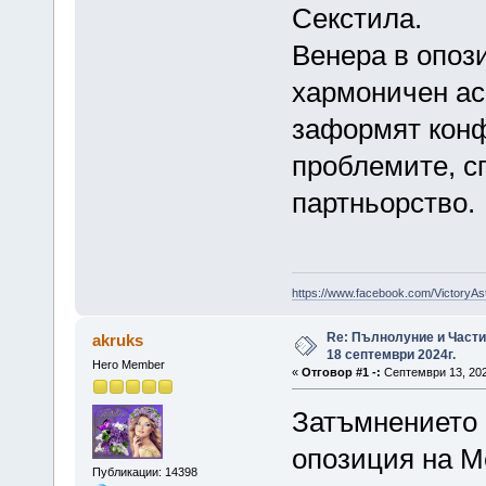
Секстила.
Венера в опози
хармоничен ас
заформят конф
проблемите, с
партньорство.
https://www.facebook.com/VictoryAs
Re: Пълнолуние и Част
akruks
18 септември 2024г.
Hero Member
«
Отговор #1 -:
Септември 13, 202
Затъмнението 
опозиция на Ме
Публикации: 14398