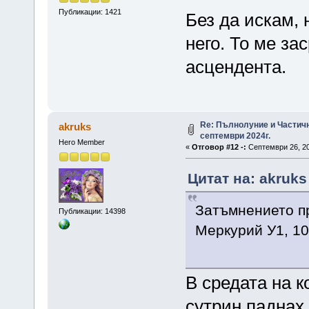
Публикации: 1421
Без да искам,
него. То ме за
асцендента.
Re: Пълнолуние и Частич
akruks
септември 2024г.
Hero Member
«
Отговор #12 -:
Септември 26, 20
Цитат на: akruks
Затъмнението пр
Публикации: 14398
Меркурий У1, 10
В средата на к
сутрин паднах