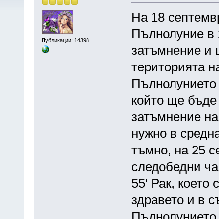
На 18 септемвр
Пълнолуние в 2
Публикации: 14398
затъмнение и 
територията н
Пълнолунието 
който ще бъде
затъмнение на
нужно в средна
тъмно, на 25 с
следобедни ча
55' Рак, което
здравето и в с
Пълнолунието 