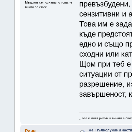
превъзбудени,
Мъдрият се познава по това,че
много се смее.
сензитивни и а
Това им е зад
къде предстоя
едно и също п
сходни или ка
Щом при теб е 
ситуации от пр
разрешение, из
завършеност, 
„Това е моят ритъм и винаги е бил
Re: Пълнолуние и Част
Рени