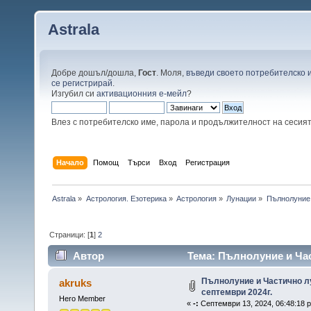
Astrala
Добре дошъл/дошла,
Гост
. Моля,
въведи своето потребителско 
се регистрирай
.
Изгубил си
активационния е-мейл
?
Влез с потребителско име, парола и продължителност на сесия
Начало
Помощ
Търси
Вход
Регистрация
Astrala
»
Астрология. Езотерика
»
Астрология
»
Лунации
»
Пълнолуние 
Страници: [
1
]
2
Автор
Тема: Пълнолуние и Час
12259 пъти)
Пълнолуние и Частично л
akruks
септември 2024г.
Hero Member
«
-:
Септември 13, 2024, 06:48:18 