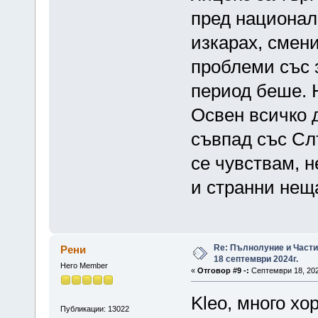
пред националн
изкарах, смен
проблеми със з
период беше. 
Освен всичко д
съвпад със Сл
се чувствам, н
и странни нещ
Re: Пълнолуние и Част
Рени
18 септември 2024г.
Hero Member
«
Отговор #9 -:
Септември 18, 202
Kleo, много хо
Публикации: 13022