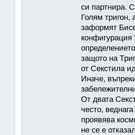
си партнира. 
Голям тригон, 
заформят Бисе
конфигурация 
определението 
защото на Триг
от Секстила и
Иначе, въпреки
забележителни
От двата Секс
често, веднага
проявява косми
не се е отказ